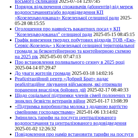
восьмого скликання
2025-07-14 12:07:45
Порядок відключення споживачів (абонентів) від мереж
водопостачаннята/або водовідведення КП
«Козелецьводоканал» Козелецької селищної ради
2025-
05-28 08:15:55
Оголошення про наявність вакантних посад у КП
"Козелецьводоканал" селищної ради
2025-05-15 08:45:15
Графік вивезення твердих побутових відходів ТОВ «Еко-
Сервіс-Козелець» з Козелецької селищної територіальної
громади за безконтейнерною та контейнерною схемою
на 2025 рік
2025-05-01 07:47:13
Про встановлення поливального сезону в 2025 році
2025-04-14 07:29:47
До уваги жителів громади
2025-03-18 14:02:16
Реабілітаційний центр «Добрий Брат» надає
реабілітаційне лікування військовим, які отримали
поранення внаслідок бойових дій
2025-02-17 08:40:33
Щодо соціальної підтримки членів сімей полонених та
зниклих безвісти ветеранів війни
2025-01-17 13:08:39
«Підтримка виробництва молока з доданою вартістю
сімейними господарствами»
2025-01-06 13:14:02
Змінились тарифи на послуги централізованого
водопостачання та централізованого водовідведення
2025-01-02 12:26:32
Повідомлення про намір встановити тарифи на послуги