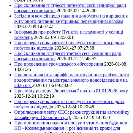
Про скликання п’ятдесят четвертої сесії селищної ради
восьмого скликання
2026-02-09 14:26:00
Засідання комісії щодо надання допомоги на вирішення
житлового питання внутрішньо переміщеним особам
2026-02-09 14:07:41
Інформація про роботу Пунктів незламності у селищі
Козелець
2026-02-09 13:56:01
Про перерахунок вартості послуги з вивезення рідких
побутових відходів
2026-01-27 07:27:58
Про скликання п’ятдесят третьої сесії селищної ради
восьмого скликання
2026-01-12 12:48:55
Про проведення громадського обговорення
2026-01-08
13:01:26
Про встановлення тарифів на послуги централізованого
водопостачання та централізованого водовідведення на
2026 рік
2026-01-06 09:43:02
Про зміну розміру абонентської плати з 01.01.2026 року
2025-12-24 10:22:19
Про перерахунок вартості послуги з вивезення рідких
побутових відходів
2025-12-24 10:20:48
Оприлюднення звіту СЕО: реконструкція під автомийку
та кафе (вул. Соборності, 2).
2025-12-19 14:05:01
Про припинення надання послуг з утримання будинків
КП «Козелецьводоканал»: роз’яснення та кроки для