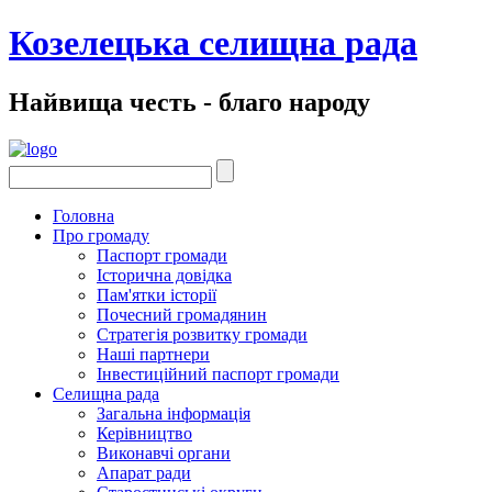
Козелецька селищна рада
Найвища честь - благо народу
Головна
Про громаду
Паспорт громади
Історична довідка
Пам'ятки історії
Почесний громадянин
Стратегія розвитку громади
Наші партнери
Інвестиційний паспорт громади
Селищна рада
Загальна інформація
Керівництво
Виконавчі органи
Апарат ради