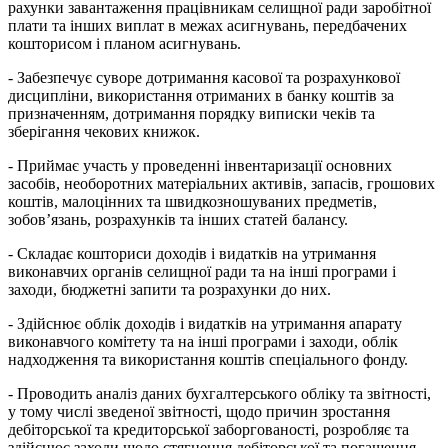
рахунки завантаження працівникам селищної ради заробітної
плати та інших виплат в межах асигнувань, передбачених
кошторисом і планом асигнувань.
- Забезпечує суворе дотримання касової та розрахункової
дисципліни, використання отриманих в банку коштів за
призначенням, дотримання порядку виписки чеків та
зберігання чекових книжок.
- Приймає участь у проведенні інвентаризації основних
засобів, необоротних матеріальних активів, запасів, грошових
коштів, малоцінних та швидкозношуваних предметів,
зобов’язань, розрахунків та інших статей балансу.
- Складає кошториси доходів і видатків на утримання
виконавчих органів селищної ради та на інші програми і
заходи, бюджетні запити та розрахунки до них.
- Здійснює облік доходів і видатків на утримання апарату
виконавчого комітету та на інші програми і заходи, облік
надходження та використання коштів спеціального фонду.
- Проводить аналіз даних бухгалтерського обліку та звітності,
у тому числі зведеної звітності, щодо причин зростання
дебіторської та кредиторської заборгованості, розробляє та
здійснює заходи щодо стягнення дебіторської та погашення