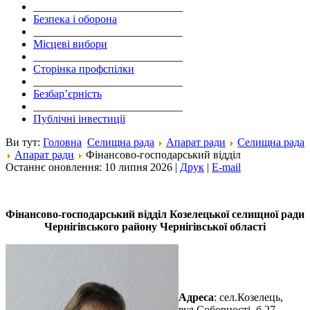
___________________________
Безпека і оборона
___________________________
Місцеві вибори
___________________________
Сторінка профспілки
___________________________
Безбар’єрність
___________________________
Публічні інвестиції
Ви тут:
Головна
Селищна рада
Апарат ради
Селищна рада
Апарат ради
Фінансово-господарський відділ
Останнє оновлення: 10 липня 2026
|
Друк
|
E-mail
Фінансово-господарський відділ Козелецької селищної ради
Чернігівського району Чернігівської області
Адреса
: сел.Козелець,
вул.Соборності, б.27