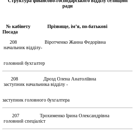
Структура ф
інансово-господарського відділу селищної
ради
№ кабінету Прізвище, ім’я, по-батькові
Посада
208 Віротченко Жанна Федорівна
начальник відділу-
головний бухгалтер
208 Дрозд Олена Анатоліївна
заступник начальника відділу -
заступник головного бухгалтера
207 Трохименко Ірина Олександрівна
головний спеціаліст