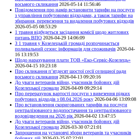
восьмого скликання
2026-05-14 11:56:46
Повідомлення про намір встановити тарифи на послуги
з управління побутовими відходами, а також тарифи на
збирання, перевезення та видалення побутових відходів
2026-05-05 08:53:29
1 травня відбудеться засідання комісії щодо житлових
питань ВПО
2026-04-29 14:06:09
З 1 травня у Козелецькій громаді розпочинається
поливальний сезон: інформація для споживачів
2026-04-
16 13:19:53
Щодо нарахування плати ТОВ «Еко-Сервіс-Козелець»
2026-04-15 10:23:18
Про скликання п’ятдесят шостої сесії селищної ради
восьмого скликання
2026-04-13 09:20:16
До уваги ветеранів війни, учасників бойових дій
Козелецької громади
2026-04-09 09:29:14
Про перерахунок вартості послуги з вивезення рідких
побутових відходів з 08.04.2026 року
2026-04-06 13:09:08
Про встановлення скоригованих тарифів на послуги
централізованого водопостачання та централізованого
водовідведення на 2026 рік
2026-04-02 13:47:15
До уваги ветеранів війни, учасників бойових дій
Козелецької громади
2026-03-30 07:21:01
Запрошення на установчі збори ветеранів та учасників
бойових дій
2026-03-25 07:22:01