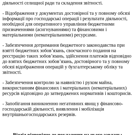
діяльності селищної ради та складення звітності.
- Відображення у документах достовірної та у повному обсязі
інформації про господарські операції і результати діяльності,
необхідної для оперативного управління бюджетними
призначеннями (асигнуваннями) та фінансовими і
матеріальними (нематеріальними) ресурсами.
- Забезпечення дотримання бюджетного законодавства при
взятті бюджетних зобов’язань, своєчасного подання на
реєстрацію таких зобов’язань, здійснення платежів відповідно
до взятих бюджетних зобов’язань, достовірного та у повному
обсязі відображення операцій у бухгалтерському обліку та
звітності.
- Забезпечення контролю за наявністю і рухом майна,
використанням фінансових і матеріальних (нематеріальних)
ресурсів відповідно до затверджених нормативів і кошторисів.
- Запобігання виникненню негативних явищ у фінансово-
господарській діяльності, виявлення і мобілізація
внутрішньогосподарських резервів.
Відділ відповідно до покладених на нього завдань: