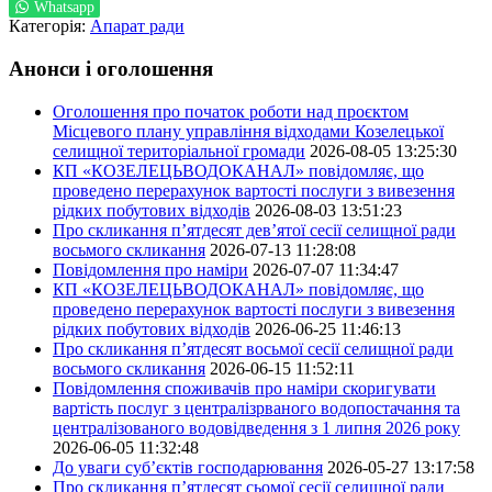
Whatsapp
Категорія:
Апарат ради
Анонси і оголошення
Оголошення про початок роботи над проєктом
Місцевого плану управління відходами Козелецької
селищної територіальної громади
2026-08-05 13:25:30
КП «КОЗЕЛЕЦЬВОДОКАНАЛ» повідомляє, що
проведено перерахунок вартості послуги з вивезення
рідких побутових відходів
2026-08-03 13:51:23
Про скликання п’ятдесят дев’ятої сесії селищної ради
восьмого скликання
2026-07-13 11:28:08
Повідомлення про наміри
2026-07-07 11:34:47
КП «КОЗЕЛЕЦЬВОДОКАНАЛ» повідомляє, що
проведено перерахунок вартості послуги з вивезення
рідких побутових відходів
2026-06-25 11:46:13
Про скликання п’ятдесят восьмої сесії селищної ради
восьмого скликання
2026-06-15 11:52:11
Повідомлення споживачів про наміри скоригувати
вартість послуг з централізрваного водопостачання та
централізованого водовідведення з 1 липня 2026 року
2026-06-05 11:32:48
До уваги суб’єктів господарювання
2026-05-27 13:17:58
Про скликання п’ятдесят сьомої сесії селищної ради