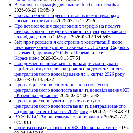
Важлива інформація для власників сільгосптехніки
2026-03-20 10:05:40
Про скликання п’ятдесят п’ятої сесії селищної ради
восьмого скликання
2026-03-16 12:25:36
Про встановлення скоригованих тарифів на послуги
централізованого водопостачання та централізованого
водовідведення на 2026 рік
2026-03-12 15:05:06
Звіт про проведення електронних консультацій щодо
перейменування вулиць Травнева в с .Новики, Садова в
с. Лемеші, провулку 30-річчя Перемоги в селі
Карасинівка
2026-03-10 13:57:51
Повідомлення споживачів про наміри скоригувати
вартість послуг з централізрваного водопостачання та
централізованого водовідведення з 1 квітня 2026 року
2026-03-05 13:24:32
Про намір встановлення тарифів на послуги з
централізованого водопостачання та водовідведення КП
«Козелецьводоканал»
2026-03-04 09:12:48
Про наміри скоригувати вартість послуг з
централізованого водопостачання та централізованого
водовідведення з 1 квітня 2026 року
2026-02-27 08:43:39
ВАЖЛИВО: Зміна режиму водопостачання
2026-02-27
07:30:13
Прийом громадян юристом БФ «Право на захист»
2026-
02-24 14:59:16