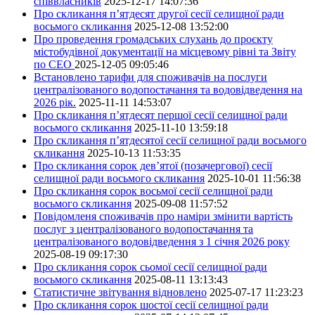
співвласників
2025-12-17 14:07:36
Про скликання п’ятдесят другої сесії селищної ради
восьмого скликання
2025-12-08 13:52:00
Про проведення громадських слухань до проєкту
містобудівної документації на місцевому рівні та Звіту
по СЕО
2025-12-05 09:05:46
Встановлено тарифи для споживачів на послуги
централізованого водопостачання та водовідведення на
2026 рік.
2025-11-11 14:53:07
Про скликання п’ятдесят першої сесії селищної ради
восьмого скликання
2025-11-10 13:59:18
Про скликання п’ятдесятої сесії селищної ради восьмого
скликання
2025-10-13 11:53:35
Про скликання сорок дев’ятої (позачергової) сесії
селищної ради восьмого скликання
2025-10-01 11:56:38
Про скликання сорок восьмої сесії селищної ради
восьмого скликання
2025-09-08 11:57:52
Повідомленя споживачів про наміри змінити вартість
послуг з централізованого водопостачання та
централізованого водовідведення з 1 січня 2026 року
2025-08-19 09:17:30
Про скликання сорок сьомої сесії селищної ради
восьмого скликання
2025-08-11 13:13:43
Статистичне звітування відновлено
2025-07-17 11:23:23
Про скликання сорок шостої сесії селищної ради