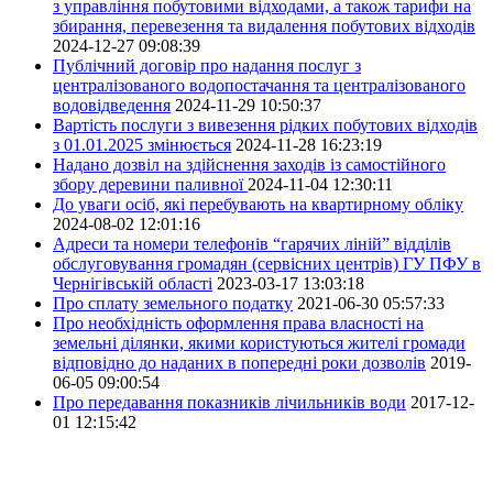
з управління побутовими відходами, а також тарифи на
збирання, перевезення та видалення побутових відходів
2024-12-27 09:08:39
Публічний договір про надання послуг з
централізованого водопостачання та централізованого
водовідведення
2024-11-29 10:50:37
Вартість послуги з вивезення рідких побутових відходів
з 01.01.2025 змінюється
2024-11-28 16:23:19
Надано дозвіл на здійснення заходів із самостійного
збору деревини паливної
2024-11-04 12:30:11
До уваги осіб, які перебувають на квартирному обліку
2024-08-02 12:01:16
Адреси та номери телефонів “гарячих ліній” відділів
обслуговування громадян (сервісних центрів) ГУ ПФУ в
Чернігівській області
2023-03-17 13:03:18
Про сплату земельного податку
2021-06-30 05:57:33
Про необхідність оформлення права власності на
земельні ділянки, якими користуються жителі громади
відповідно до наданих в попередні роки дозволів
2019-
06-05 09:00:54
Про передавання показників лічильників води
2017-12-
01 12:15:42