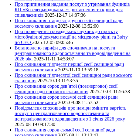
Про припинення надання послуг з утримання будинків
КП «Козелецьводоканал»: роз’яснення та кроки для
співвласників
2025-12-17 14:07:36
Про скликання п’ятдесят другої сесії селищної ради
восьмого скликання
2025-12-08 13:52:00
Про проведення громадських слухань до проєкту
містобудівної документації на місцевому рівні та Звіту
по СЕО
2025-12-05 09:05:46
Встановлено тарифи для споживачів на послуги
централізованого водопостачання та водовідведення на
2026 рік.
2025-11-11 14:53:07
Про скликання п’ятдесят першої сесії селищної ради
восьмого скликання
2025-11-10 13:59:18
Про скликання п’ятдесятої сесії селищної ради восьмого
скликання
2025-10-13 11:53:35
Про скликання сорок дев’ятої (позачергової) сесії
селищної ради восьмого скликання
2025-10-01 11:56:38
Про скликання сорок восьмої сесії селищної ради
восьмого скликання
2025-09-08 11:57:52
Повідомленя споживачів про наміри змінити вартість
послуг з централізованого водопостачання та
централізованого водовідведення з 1 січня 2026 року
2025-08-19 09:17:30
Про скликання сорок сьомої сесії селищної ради
восьмого скликання
2025-08-11 13:13:43