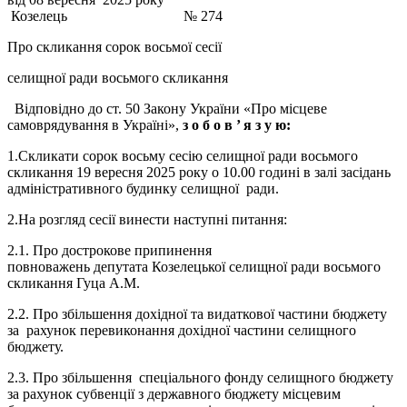
Козелець № 274
Про скликання сорок восьмої сесії
селищної ради восьмого скликання
Відповідно до ст. 50 Закону України «Про місцеве
самоврядування в Україні»,
з о б о в ’
я з у ю:
1.Скликати сорок восьму сесію селищної ради восьмого
скликання 19 вересня 2025 року о 10.00 годині в залі засідань
адміністративного будинку селищної ради.
2.На розгляд сесії винести наступні питання:
2.1. Про дострокове припинення
повноважень депутата Козелецької селищної ради восьмого
скликання Гуца А.М.
2.2. Про збільшення дохідної та видаткової частини бюджету
за рахунок перевиконання дохідної частини селищного
бюджету.
2.3. Про збільшення спеціального фонду селищного бюджету
за рахунок субвенції з державного бюджету місцевим