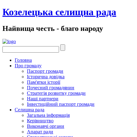
Козелецька селищна рада
Найвища честь - благо народу
Головна
Про громаду
Паспорт громади
Історична довідка
Пам'ятки історії
Почесний громадянин
Стратегія розвитку громади
Наші партнери
Інвестиційний паспорт громади
Селищна рада
Загальна інформація
Керівництво
Виконавчі органи
Апарат ради