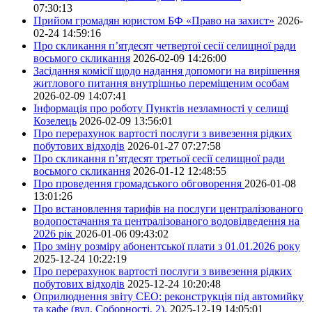
07:30:13
Прийом громадян юристом БФ «Право на захист»
2026-
02-24 14:59:16
Про скликання п’ятдесят четвертої сесії селищної ради
восьмого скликання
2026-02-09 14:26:00
Засідання комісії щодо надання допомоги на вирішення
житлового питання внутрішньо переміщеним особам
2026-02-09 14:07:41
Інформація про роботу Пунктів незламності у селищі
Козелець
2026-02-09 13:56:01
Про перерахунок вартості послуги з вивезення рідких
побутових відходів
2026-01-27 07:27:58
Про скликання п’ятдесят третьої сесії селищної ради
восьмого скликання
2026-01-12 12:48:55
Про проведення громадського обговорення
2026-01-08
13:01:26
Про встановлення тарифів на послуги централізованого
водопостачання та централізованого водовідведення на
2026 рік
2026-01-06 09:43:02
Про зміну розміру абонентської плати з 01.01.2026 року
2025-12-24 10:22:19
Про перерахунок вартості послуги з вивезення рідких
побутових відходів
2025-12-24 10:20:48
Оприлюднення звіту СЕО: реконструкція під автомийку
та кафе (вул. Соборності, 2).
2025-12-19 14:05:01