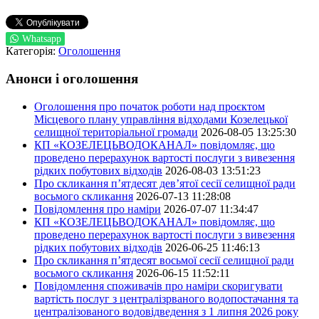
Whatsapp
Категорія:
Оголошення
Анонси і оголошення
Оголошення про початок роботи над проєктом
Місцевого плану управління відходами Козелецької
селищної територіальної громади
2026-08-05 13:25:30
КП «КОЗЕЛЕЦЬВОДОКАНАЛ» повідомляє, що
проведено перерахунок вартості послуги з вивезення
рідких побутових відходів
2026-08-03 13:51:23
Про скликання п’ятдесят дев’ятої сесії селищної ради
восьмого скликання
2026-07-13 11:28:08
Повідомлення про наміри
2026-07-07 11:34:47
КП «КОЗЕЛЕЦЬВОДОКАНАЛ» повідомляє, що
проведено перерахунок вартості послуги з вивезення
рідких побутових відходів
2026-06-25 11:46:13
Про скликання п’ятдесят восьмої сесії селищної ради
восьмого скликання
2026-06-15 11:52:11
Повідомлення споживачів про наміри скоригувати
вартість послуг з централізрваного водопостачання та
централізованого водовідведення з 1 липня 2026 року