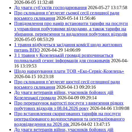
2026-06-05 11:32:48
До уваги суб’єктів господарювання
2026-05-27 13:17:58
Про скликання п’ятдесят сьомої сесії селищної ради
восьмого скликання
2026-05-14 11:56:46
Повідомлення про намір встановити тарифи на послуги
з управління побутовими відходами, а також тарифи на
збирання, перевезення та видалення побутових відходів
2026-05-05 08:53:29
1 травня відбудеться засідання комісії щодо житлових
питань ВПО
2026-04-29 14:06:09
З 1 травня у Козелецькій громаді розпочинається
поливальний сезон: інформація для споживачів
2026-04-
16 13:19:53
Щодо нарахування плати ТОВ «Еко-Сервіс-Козелець»
2026-04-15 10:23:18
Про скликання п’ятдесят шостої сесії селищної ради
восьмого скликання
2026-04-13 09:20:16
До уваги ветеранів війни, учасників бойових дій
Козелецької громади
2026-04-09 09:29:14
Про перерахунок вартості послуги з вивезення рідких
побутових відходів з 08.04.2026 року
2026-04-06 13:09:08
Про встановлення скоригованих тарифів на послуги
централізованого водопостачання та централізованого
водовідведення на 2026 рік
2026-04-02 13:47:15
До уваги ветеранів війни, учасників бойових дій