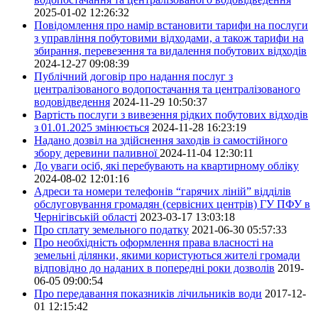
2025-01-02 12:26:32
Повідомлення про намір встановити тарифи на послуги
з управління побутовими відходами, а також тарифи на
збирання, перевезення та видалення побутових відходів
2024-12-27 09:08:39
Публічний договір про надання послуг з
централізованого водопостачання та централізованого
водовідведення
2024-11-29 10:50:37
Вартість послуги з вивезення рідких побутових відходів
з 01.01.2025 змінюється
2024-11-28 16:23:19
Надано дозвіл на здійснення заходів із самостійного
збору деревини паливної
2024-11-04 12:30:11
До уваги осіб, які перебувають на квартирному обліку
2024-08-02 12:01:16
Адреси та номери телефонів “гарячих ліній” відділів
обслуговування громадян (сервісних центрів) ГУ ПФУ в
Чернігівській області
2023-03-17 13:03:18
Про сплату земельного податку
2021-06-30 05:57:33
Про необхідність оформлення права власності на
земельні ділянки, якими користуються жителі громади
відповідно до наданих в попередні роки дозволів
2019-
06-05 09:00:54
Про передавання показників лічильників води
2017-12-
01 12:15:42