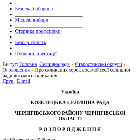
___________________________
Безпека і оборона
___________________________
Місцеві вибори
___________________________
Сторінка профспілки
___________________________
Безбар’єрність
___________________________
Публічні інвестиції
Ви тут:
Головна
Селищна рада
Старостинські округи
Оголошення
Про скликання сорок восьмої сесії селищної
ради восьмого скликання
Друк
|
E-mail
Україна
КОЗЕЛЕЦЬКА СЕЛИЩНА РАДА
ЧЕРНІГІВСЬКОГО РАЙОНУ ЧЕРНІГІВСЬКОЇ
ОБЛАСТІ
Р О З П О Р Я Д Ж Е Н
Н
Я
від 08 вересня 2025 року