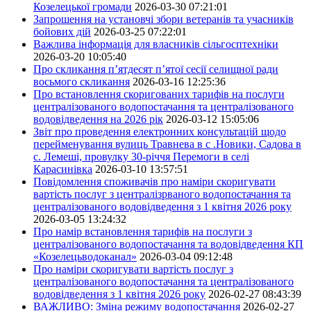
Козелецької громади
2026-03-30 07:21:01
Запрошення на установчі збори ветеранів та учасників
бойових дій
2026-03-25 07:22:01
Важлива інформація для власників сільгосптехніки
2026-03-20 10:05:40
Про скликання п’ятдесят п’ятої сесії селищної ради
восьмого скликання
2026-03-16 12:25:36
Про встановлення скоригованих тарифів на послуги
централізованого водопостачання та централізованого
водовідведення на 2026 рік
2026-03-12 15:05:06
Звіт про проведення електронних консультацій щодо
перейменування вулиць Травнева в с .Новики, Садова в
с. Лемеші, провулку 30-річчя Перемоги в селі
Карасинівка
2026-03-10 13:57:51
Повідомлення споживачів про наміри скоригувати
вартість послуг з централізрваного водопостачання та
централізованого водовідведення з 1 квітня 2026 року
2026-03-05 13:24:32
Про намір встановлення тарифів на послуги з
централізованого водопостачання та водовідведення КП
«Козелецьводоканал»
2026-03-04 09:12:48
Про наміри скоригувати вартість послуг з
централізованого водопостачання та централізованого
водовідведення з 1 квітня 2026 року
2026-02-27 08:43:39
ВАЖЛИВО: Зміна режиму водопостачання
2026-02-27