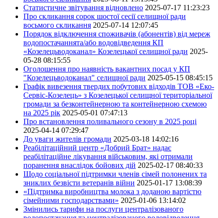
Статистичне звітування відновлено
2025-07-17 11:23:23
Про скликання сорок шостої сесії селищної ради
восьмого скликання
2025-07-14 12:07:45
Порядок відключення споживачів (абонентів) від мереж
водопостачаннята/або водовідведення КП
«Козелецьводоканал» Козелецької селищної ради
2025-
05-28 08:15:55
Оголошення про наявність вакантних посад у КП
"Козелецьводоканал" селищної ради
2025-05-15 08:45:15
Графік вивезення твердих побутових відходів ТОВ «Еко-
Сервіс-Козелець» з Козелецької селищної територіальної
громади за безконтейнерною та контейнерною схемою
на 2025 рік
2025-05-01 07:47:13
Про встановлення поливального сезону в 2025 році
2025-04-14 07:29:47
До уваги жителів громади
2025-03-18 14:02:16
Реабілітаційний центр «Добрий Брат» надає
реабілітаційне лікування військовим, які отримали
поранення внаслідок бойових дій
2025-02-17 08:40:33
Щодо соціальної підтримки членів сімей полонених та
зниклих безвісти ветеранів війни
2025-01-17 13:08:39
«Підтримка виробництва молока з доданою вартістю
сімейними господарствами»
2025-01-06 13:14:02
Змінились тарифи на послуги централізованого
водопостачання та централізованого водовідведення