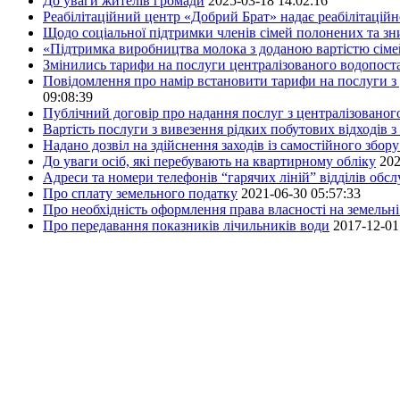
До уваги жителів громади
2025-03-18 14:02:16
Реабілітаційний центр «Добрий Брат» надає реабілітаційн
Щодо соціальної підтримки членів сімей полонених та зни
«Підтримка виробництва молока з доданою вартістю сім
Змінились тарифи на послуги централізованого водопоста
Повідомлення про намір встановити тарифи на послуги з 
09:08:39
Публічний договір про надання послуг з централізованог
Вартість послуги з вивезення рідких побутових відходів з
Надано дозвіл на здійснення заходів із самостійного збо
До уваги осіб, які перебувають на квартирному обліку
202
Адреси та номери телефонів “гарячих ліній” відділів обс
Про сплату земельного податку
2021-06-30 05:57:33
Про необхідність оформлення права власності на земельні
Про передавання показників лічильників води
2017-12-01