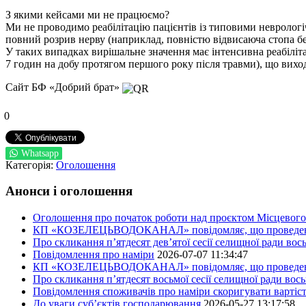
З якими кейсами ми не працюємо?
Ми не проводимо реабілітацію пацієнтів із типовими невролог
повний розрив нерву (наприклад, повністю відвисаюча стопа без
У таких випадках вирішальне значення має інтенсивна реабіліта
7 годин на добу протягом першого року після травми), що вихо
Сайт БФ «Добрий брат»
0
Whatsapp
Категорія:
Оголошення
Анонси і оголошення
Оголошення про початок роботи над проєктом Місцевого 
КП «КОЗЕЛЕЦЬВОДОКАНАЛ» повідомляє, що проведено пер
Про скликання п’ятдесят дев’ятої сесії селищної ради во
Повідомлення про наміри
2026-07-07 11:34:47
КП «КОЗЕЛЕЦЬВОДОКАНАЛ» повідомляє, що проведено пер
Про скликання п’ятдесят восьмої сесії селищної ради вос
Повідомлення споживачів про наміри скоригувати вартіст
До уваги суб’єктів господарювання
2026-05-27 13:17:58