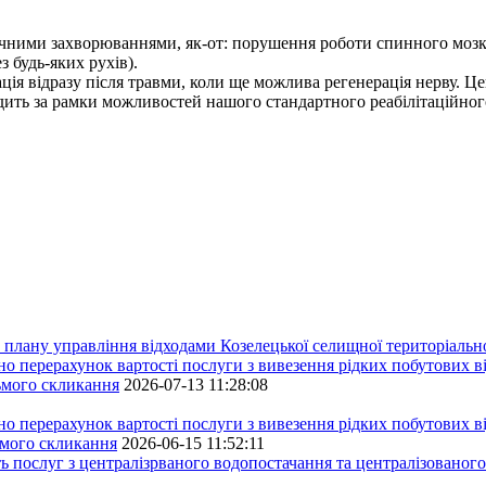
ічними захворюваннями, як-от: порушення роботи спинного мозк
 будь-яких рухів).
ція відразу після травми, коли ще можлива регенерація нерву. Це
дить за рамки можливостей нашого стандартного реабілітаційного
плану управління відходами Козелецької селищної територіальн
ерахунок вартості послуги з вивезення рідких побутових ві
сьмого скликання
2026-07-13 11:28:08
ерахунок вартості послуги з вивезення рідких побутових ві
ьмого скликання
2026-06-15 11:52:11
ь послуг з централізрваного водопостачання та централізованого