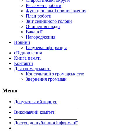
Старостинські округи
Регламент роботи
Функціональні повноваження
План роботи
Звіт селищного голови
Очищення влади
Вакансії
Нагородження
Новини
Галузева інформація
єВідновлення
Книга памяті
Контакти
Для громадськості
Консультації з громадськістю
Звернення громадян
Меню
Депутатський корпус
___________________________
Виконавчий комітет
___________________________
Доступ до публічної інформації
___________________________