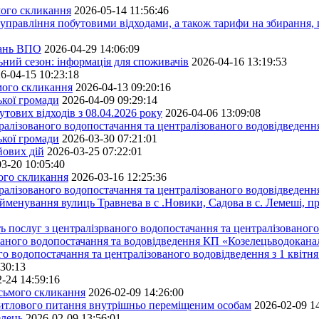
мого скликання
2026-05-14 11:56:46
управління побутовими відходами, а також тарифи на збирання, 
тань ВПО
2026-04-29 14:06:09
ьний сезон: інформація для споживачів
2026-04-16 13:19:53
6-04-15 10:23:18
ьмого скликання
2026-04-13 09:20:16
ької громади
2026-04-09 09:29:14
тових відходів з 08.04.2026 року
2026-04-06 13:09:08
алізованого водопостачання та централізованого водовідведення
ької громади
2026-03-30 07:21:01
йових дій
2026-03-25 07:22:01
3-20 10:05:40
мого скликання
2026-03-16 12:25:36
алізованого водопостачання та централізованого водовідведення
йменування вулиць Травнева в с .Новики, Садова в с. Лемеші, пр
 послуг з централізрваного водопостачання та централізованого 
ованого водопостачання та водовідведення КП «Козелецьводокана
го водопостачання та централізованого водовідведення з 1 квітня
:30:13
-24 14:59:16
осьмого скликання
2026-02-09 14:26:00
житлового питання внутрішньо переміщеним особам
2026-02-09 1
елець
2026-02-09 13:56:01