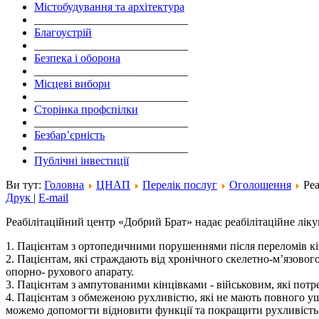
Містобудування та архітектура
___________________________
Благоустрій
___________________________
Безпека і оборона
___________________________
Місцеві вибори
___________________________
Сторінка профспілки
___________________________
Безбар’єрність
___________________________
Публічні інвестиції
Ви тут:
Головна
ЦНАП
Перелік послуг
Оголошення
Реа
Друк
|
E-mail
Реабілітаційний центр «Добрий Брат» надає реабілітаційне ліку
1. Пацієнтам з ортопедичними порушеннями після переломів кінц
2. Пацієнтам, які страждають від хронічного скелетно-м’язовог
опорно- рухового апарату.
3. Пацієнтам з ампутованими кінцівками - військовим, які потр
4. Пацієнтам з обмеженою рухливістю, які не мають повного уш
можемо допомогти відновити функції та покращити рухливість