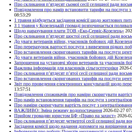
Про скликання п’ятдесят сьомої сесії селищної ради вось
Повідомлення про намір встановити тарифи на послуги з 
08:53:29
1 травня відбудеться засідання комісії щодо житлових пи
З 1 травня у Козелецькій громаді розпочинається поливал
Щодо нарахування плати ТОВ «Еко-Сервіс-Козелець»
202
Про скликання п’ятдесят шостої сесії селищної ради вос
До уваги ветеранів війни, учасників бойових дій Козелец
Про перерахунок вартості послуги з вивезення рідких побу
Про встановлення скоригованих тарифів на послуги центр
До уваги ветеранів війни, учасників бойових дій Козелец
Запрошення на установчі збори ветеранів та учасників бо
Важлива інформація для власників сільгосптехніки
2026-0
Про скликання п’ятдесят п’ятої сесії селищної ради вось
Про встановлення скоригованих тарифів на послуги центр
Звіт про проведення електронних консультацій щодо пере
13:57:51
Повідомлення споживачів про наміри скоригувати вартість
Про намір встановлення тарифів на послуги з централіз
Про наміри скоригувати вартість послуг з централізовано
ВАЖЛИВО: Зміна режиму водопостачання
2026-02-27 07
Прийом громадян юристом БФ «Право на захист»
2026-02
Про скликання п’ятдесят четвертої сесії селищної ради в
Засідання комісії щодо надання допомоги на вирішення 
Інформація про роботу Пунктів незламності у селищі Коз