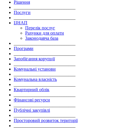
Рішення
___________________________
Послуги
___________________________
ЦНАП
Перелік послуг
Рахунки для оплати
Законодавча база
___________________________
Програми
___________________________
Запобігання корупції
___________________________
Комунальні установи
___________________________
Комунальна власність
___________________________
Квартирний облік
___________________________
Фінансові ресурси
___________________________
Публічні закупівлі
___________________________
Просторовий розвиток території
___________________________