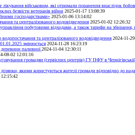
е лікування військовим, які отримали поранення внаслідок бойов
клих безвісти ветеранів війни
2025-01-17 13:08:39
ейними господарствами»
2025-01-06 13:14:02
чання та централізованого водовідведення
2025-01-02 12:26:32
управління побутовими відходами, а також тарифи на збирання, 
о водопостачання та централізованого водовідведення
2024-11-29
 01.01.2025 змінюється
2024-11-28 16:23:19
ру деревини паливної
2024-11-04 12:30:11
4-08-02 12:01:16
луговування громадян (сервісних центрів) ГУ ПФУ в Чернігівській
 ділянки, якими користуються жителі громади відповідно до над
 12:15:42