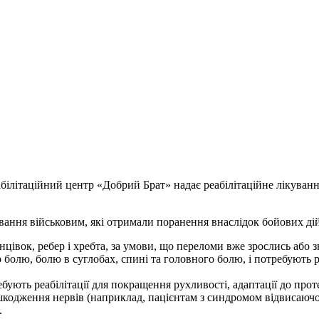
білітаційний центр «Добрий Брат» надає реабілітаційне лікуван
вання військовим, які отримали поранення внаслідок бойових дій,
івок, ребер і хребта, за умови, що переломи вже зрослись або зн
о болю, болю в суглобах, спині та головного болю, і потребують
ебують реабілітації для покращення рухливості, адаптації до про
кодження нервів (наприклад, пацієнтам з синдромом відвисаючої
.