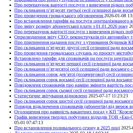
Про перерахунок вартості послуги з вивезення рідких поб
Про скликання п’ятдесят третьої сесії селищної ради вос
Про проведення громадського обговорення
2026-01-08 13
Про встановлення тарифів на послуги централізованого в
Про зміну розміру абонентської плати з 01.01.2026 року
2
Про перерахунок вартості послуги з вивезення рідких поб
Оприлюднення звіту СЕО: реконструкція під автомийку та 
Про припинення надання послуг з утримання будинків КП
Про скликання п’ятдесят другої сесії селищної ради вось
Про проведення громадських слухань до проєкту містобуд
Встановлено тарифи для споживачів на послуги централіз
Про скликання п’ятдесят першої сесії селищної ради вос
Про скликання п’ятдесятої сесії селищної ради восьмого 
Про скликання сорок дев’ятої (позачергової) сесії селищ
Про скликання сорок восьмої сесії селищної ради восьмо
Повідомленя споживачів про наміри змінити вартість посл
Про скликання сорок сьомої сесії селищної ради восьмог
Статистичне звітування відновлено
2025-07-17 11:23:23
Про скликання сорок шостої сесії селищної ради восьмог
Порядок відключення споживачів (абонентів) від мереж 
Оголошення про наявність вакантних посад у КП "Козел
Графік вивезення твердих побутових відходів ТОВ «Еко-С
05-01 07:47:13
Про встановлення поливального сезону в 2025 році
2025-