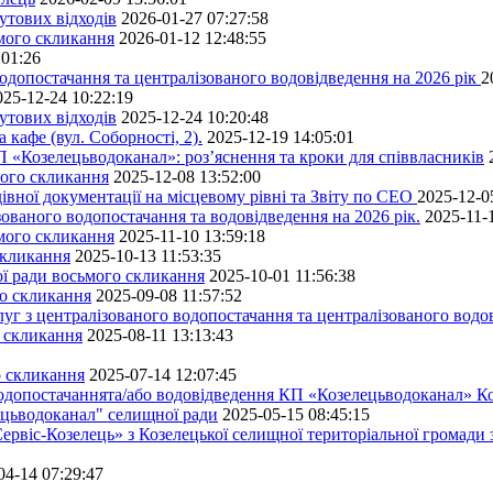
утових відходів
2026-01-27 07:27:58
ьмого скликання
2026-01-12 12:48:55
:01:26
одопостачання та централізованого водовідведення на 2026 рік
2
025-12-24 10:22:19
утових відходів
2025-12-24 10:20:48
кафе (вул. Соборності, 2).
2025-12-19 14:05:01
 «Козелецьводоканал»: роз’яснення та кроки для співвласників
мого скликання
2025-12-08 13:52:00
івної документації на місцевому рівні та Звіту по СЕО
2025-12-0
ованого водопостачання та водовідведення на 2026 рік.
2025-11-
ьмого скликання
2025-11-10 13:59:18
скликання
2025-10-13 11:53:35
ної ради восьмого скликання
2025-10-01 11:56:38
го скликання
2025-09-08 11:57:52
уг з централізованого водопостачання та централізованого водов
о скликання
2025-08-11 13:13:43
о скликання
2025-07-14 12:07:45
водопостачаннята/або водовідведення КП «Козелецьводоканал» Ко
ецьводоканал" селищної ради
2025-05-15 08:45:15
ервіс-Козелець» з Козелецької селищної територіальної громади
04-14 07:29:47