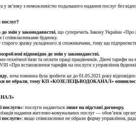
а у зв’язку з неможливістю подальшого надання послуг без відп
 послуг?
 до змін у
законодаввстві
, що суперечить Закону України «Про
 і співвласниками будинку.
 старого зразку укладеного зі споживачами, тому що підприємств
розроблені відповідно до змін
у
законодавстві
.
но-технічної бази та оплати праці працівників. Діючі тарифи на
VIII «Про встановлення тарифів на послуги з управління будинк
нду
, хоча повинна була зробити це до 01.05.2021 року відповід
ки не обрали
,
тому
КП
«КОЗЕЛЕЦЬВОДОКАНАЛ
»
опинилося
АНАЛ»
і послуги
»
: послуги надаються
лише на підставі договору.
анізація надання
житлово-комунальних послуг — обов’язок орг
 послуги
»
: якщо співвласники не обрали форму управління, рад