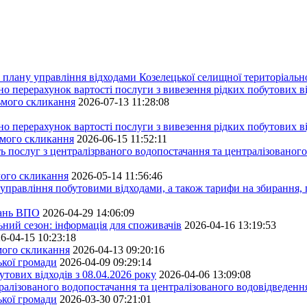
плану управління відходами Козелецької селищної територіальн
ерахунок вартості послуги з вивезення рідких побутових ві
сьмого скликання
2026-07-13 11:28:08
ерахунок вартості послуги з вивезення рідких побутових ві
ьмого скликання
2026-06-15 11:52:11
ь послуг з централізрваного водопостачання та централізованого
мого скликання
2026-05-14 11:56:46
управління побутовими відходами, а також тарифи на збирання, 
тань ВПО
2026-04-29 14:06:09
ьний сезон: інформація для споживачів
2026-04-16 13:19:53
6-04-15 10:23:18
ьмого скликання
2026-04-13 09:20:16
ької громади
2026-04-09 09:29:14
тових відходів з 08.04.2026 року
2026-04-06 13:09:08
алізованого водопостачання та централізованого водовідведення
ької громади
2026-03-30 07:21:01