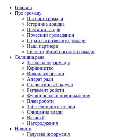
Головна
Про громаду
Паспорт громади
Історична довідка
Пам'ятки історії
Почесний громадянин
Стратегія розвитку громади
Наші партнери
Інвестиційний паспорт громади
Селищна рада
Загальна інформація
Керівництво
Виконавчі органи
Апарат ради
Старостинські округи
Регламент роботи
Функціональні повноваження
План роботи
Звіт селищного голови
Очищення влади
Вакансії
Нагородження
Новини
Галузева інформація