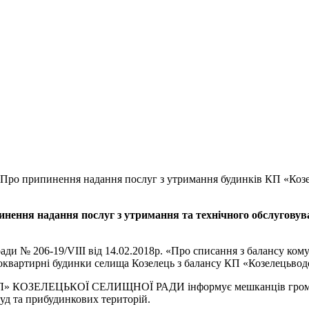
Про припинення надання послуг з утримання будинків КП «Козел
инення надання послуг з утримання та технічного обслугову
ради № 206-19/VIII від 14.02.2018р. «Про списання з балансу ко
токвартирні будинки селища Козелець з балансу КП «Козелецьво
ЦЬКОЇ СЕЛИЩНОЇ РАДИ інформує мешканців громади, що з
уд та прибудинкових територій.