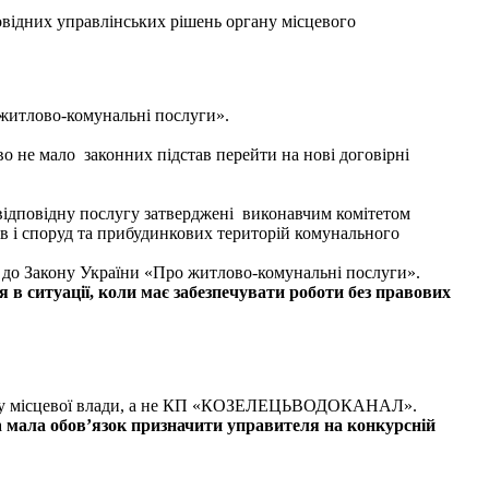
овідних управлінських рішень органу місцевого
 житлово-комунальні послуги».
о не мало законних підстав перейти на нові договірні
 відповідну послугу затверджені виконавчим комітетом
ів і споруд та прибудинкових територій комунального
но до Закону України «Про житлово-комунальні послуги».
 в ситуації, коли має забезпечувати роботи без правових
ану місцевої влади, а не КП «КОЗЕЛЕЦЬВОДОКАНАЛ».
а
мала обов’язок призначити управителя на конкурсній