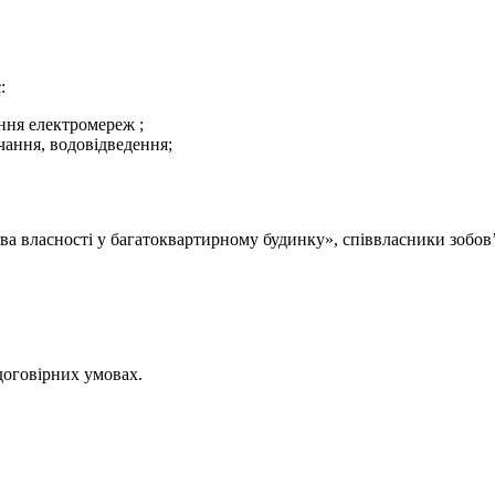
є
:
ння електромереж ;
ання, водовідведення;
ва власності у багатоквартирному будинку», співвласники зобов’
договірних умовах.