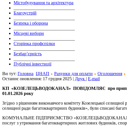
Містобудування та архітектура
___________________________
Благоустрій
___________________________
Безпека і оборона
___________________________
Місцеві вибори
___________________________
Сторінка профспілки
___________________________
Безбар’єрність
___________________________
Публічні інвестиції
Ви тут:
Головна
ЦНАП
Рахунки для оплати
Оголошення
Останнє оновлення: 17 грудня 2025
|
Друк
|
E-mail
КП
«КОЗЕЛЕЦЬВОДОКАНАЛ» ПОВІДОМЛЯЄ
про прип
01.01.2026 року
Згідно з рішенням виконавчого комітету Козелецької селищної 
селищної ради багатоквартирних будинків», були списані бага
КОМУНАЛЬНЕ ПІДПРИЄМСТВО «КОЗЕЛЕЦЬВОДОКАНАЛ» КОЗЕЛЕ
послуг з утримання багатоквартирних житлових будинків, спор