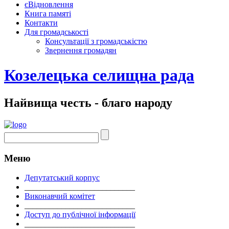
єВідновлення
Книга памяті
Контакти
Для громадськості
Консультації з громадськістю
Звернення громадян
Козелецька селищна рада
Найвища честь - благо народу
Меню
Депутатський корпус
___________________________
Виконавчий комітет
___________________________
Доступ до публічної інформації
___________________________