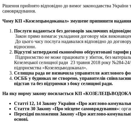
Рішення прийнято відповідно до вимог законодавства України т
самоврядування.
Чому
КП
«
Козелецьводоканал
»
змушене припинити надання
Послуги надаються без договорів
заключних відповідно
Закон прямо вимагає укладання договору між виконавцем
До цього часу послуга надавалася відповідно до договору
відносини.
Відсутні затверджені
економічно обґрунтовані
тарифи
Підприємство не може працювати у збиток, без матеріаль
Козелецької селищної ради 23 травня 2018 року №284-24/
підприємства «Козелецьводоканал».
Селищна рада не визначила управителя житлового фо
ОСББ у будинках не створено, управителів співвласни
підстав та без підтримки з боку
селищної
ради.
На яку норму закону посилається
КП
«КОЗЕЛЕЦЬВОДОК
Статті 12, 14 Закону України «Про
житлово-комунальн
Стаття 30 Закону «Про місцеве самоврядування»
: орг
Перехідні положення Закону «Про
житлово-комунальні
основі.