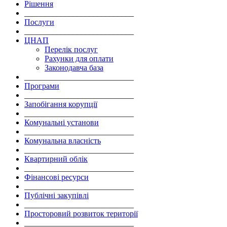
Рішення
___________________________
Послуги
___________________________
ЦНАП
Перелік послуг
Рахунки для оплати
Законодавча база
___________________________
Програми
___________________________
Запобігання корупції
___________________________
Комунальні установи
___________________________
Комунальна власність
___________________________
Квартирний облік
___________________________
Фінансові ресурси
___________________________
Публічні закупівлі
___________________________
Просторовий розвиток території
___________________________