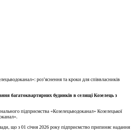
ецьводоканал»: роз’яснення та кроки для співвласників
вання багатоквартирних будинків
в селищі
Козелець
з
мунального підприємства «Козелецьводоканал» Козелецької
доканал».
 01 січня 2026 року підприємство припиняє надання