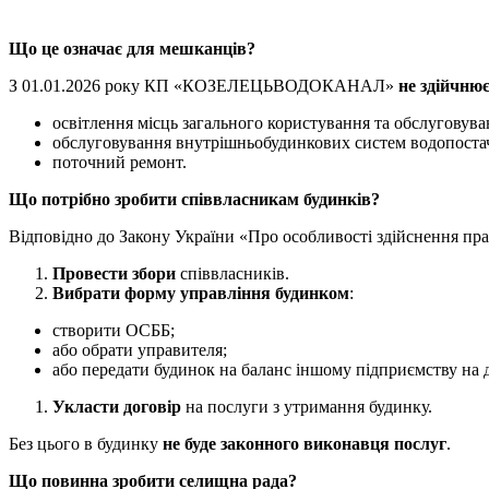
Що це означає для мешканців?
З 01.01.2026 року КП «КОЗЕЛЕЦЬВОДОКАНАЛ»
не
здійчню
освітлення місць загального користування та обслуговува
обслуговування внутрішньобудинкових систем водопостач
поточний ремонт.
Що потрібно зробити співвласникам будинків?
Відповідно до Закону України «Про особливості здійснення пра
Провести збори
співвласників.
Вибрати форму управління будинком
:
створити ОСББ;
або обрати управителя;
або передати будинок на баланс іншому підприємству на 
Укласти договір
на послуги з утримання будинку.
Без цього в будинку
не буде законного виконавця послуг
.
Що повинна зробити селищна рада?