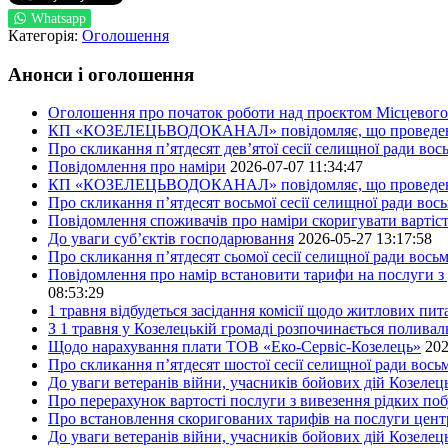
Whatsapp
Категорія:
Оголошення
Анонси і оголошення
Оголошення про початок роботи над проєктом Місцевого 
КП «КОЗЕЛЕЦЬВОДОКАНАЛ» повідомляє, що проведено пер
Про скликання п’ятдесят дев’ятої сесії селищної ради во
Повідомлення про наміри
2026-07-07 11:34:47
КП «КОЗЕЛЕЦЬВОДОКАНАЛ» повідомляє, що проведено пер
Про скликання п’ятдесят восьмої сесії селищної ради вос
Повідомлення споживачів про наміри скоригувати вартіст
До уваги суб’єктів господарювання
2026-05-27 13:17:58
Про скликання п’ятдесят сьомої сесії селищної ради вось
Повідомлення про намір встановити тарифи на послуги з 
08:53:29
1 травня відбудеться засідання комісії щодо житлових пи
З 1 травня у Козелецькій громаді розпочинається поливал
Щодо нарахування плати ТОВ «Еко-Сервіс-Козелець»
202
Про скликання п’ятдесят шостої сесії селищної ради вос
До уваги ветеранів війни, учасників бойових дій Козелец
Про перерахунок вартості послуги з вивезення рідких побу
Про встановлення скоригованих тарифів на послуги центр
До уваги ветеранів війни, учасників бойових дій Козелец