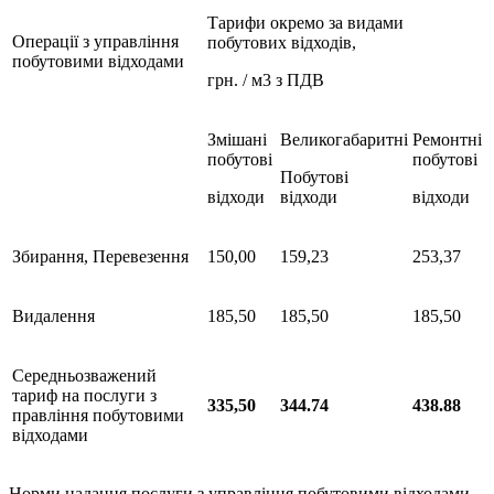
Тарифи окремо за видами
Операції з управління
побутових відходів,
побутовими відходами
грн. / м3 з ПДВ
Змішані
Великогабаритні
Ремонтні
побутові
побутові
Побутові
відходи
відходи
відходи
Збирання, Перевезення
150,00
159,23
253,37
Видалення
185,50
185,50
185,50
Середньозважений
тариф на послуги з
335,50
344.74
438.88
правління побутовими
відходами
Норми надання послуги з управління побутовими відходами