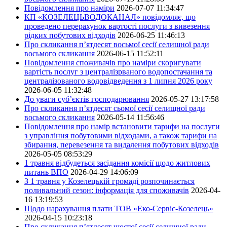
Повідомлення про наміри
2026-07-07 11:34:47
КП «КОЗЕЛЕЦЬВОДОКАНАЛ» повідомляє, що
проведено перерахунок вартості послуги з вивезення
рідких побутових відходів
2026-06-25 11:46:13
Про скликання п’ятдесят восьмої сесії селищної ради
восьмого скликання
2026-06-15 11:52:11
Повідомлення споживачів про наміри скоригувати
вартість послуг з централізрваного водопостачання та
централізованого водовідведення з 1 липня 2026 року
2026-06-05 11:32:48
До уваги суб’єктів господарювання
2026-05-27 13:17:58
Про скликання п’ятдесят сьомої сесії селищної ради
восьмого скликання
2026-05-14 11:56:46
Повідомлення про намір встановити тарифи на послуги
з управління побутовими відходами, а також тарифи на
збирання, перевезення та видалення побутових відходів
2026-05-05 08:53:29
1 травня відбудеться засідання комісії щодо житлових
питань ВПО
2026-04-29 14:06:09
З 1 травня у Козелецькій громаді розпочинається
поливальний сезон: інформація для споживачів
2026-04-
16 13:19:53
Щодо нарахування плати ТОВ «Еко-Сервіс-Козелець»
2026-04-15 10:23:18
Про скликання п’ятдесят шостої сесії селищної ради