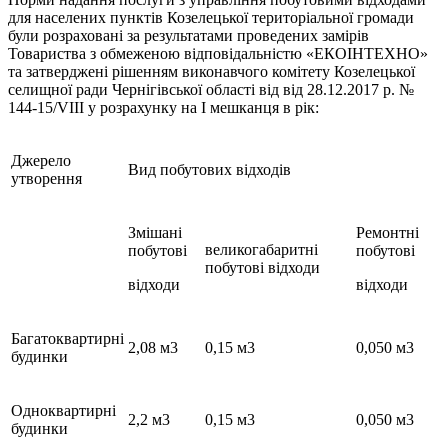
для населених пунктів Козелецької територіальної громади
були розраховані за результатами проведених замірів
Товариства з обмеженою відповідальністю «ЕКОІНТЕХНО»
та затверджені рішенням виконавчого комітету Козелецької
селищної ради Чернігівської області від від 28.12.2017 р. №
144-15/VIII у розрахунку на І мешканця в рік:
Джерело
Вид побутових відходів
утворення
Змішані
Ремонтні
великогабаритні
побутові
побутові
побутові відходи
відходи
відходи
Багатоквартирні
2,08 м3
0,15 м3
0,050 м3
будинки
Одноквартирні
2,2 м3
0,15 м3
0,050 м3
будинки