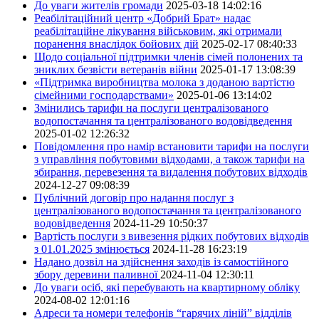
До уваги жителів громади
2025-03-18 14:02:16
Реабілітаційний центр «Добрий Брат» надає
реабілітаційне лікування військовим, які отримали
поранення внаслідок бойових дій
2025-02-17 08:40:33
Щодо соціальної підтримки членів сімей полонених та
зниклих безвісти ветеранів війни
2025-01-17 13:08:39
«Підтримка виробництва молока з доданою вартістю
сімейними господарствами»
2025-01-06 13:14:02
Змінились тарифи на послуги централізованого
водопостачання та централізованого водовідведення
2025-01-02 12:26:32
Повідомлення про намір встановити тарифи на послуги
з управління побутовими відходами, а також тарифи на
збирання, перевезення та видалення побутових відходів
2024-12-27 09:08:39
Публічний договір про надання послуг з
централізованого водопостачання та централізованого
водовідведення
2024-11-29 10:50:37
Вартість послуги з вивезення рідких побутових відходів
з 01.01.2025 змінюється
2024-11-28 16:23:19
Надано дозвіл на здійснення заходів із самостійного
збору деревини паливної
2024-11-04 12:30:11
До уваги осіб, які перебувають на квартирному обліку
2024-08-02 12:01:16
Адреси та номери телефонів “гарячих ліній” відділів