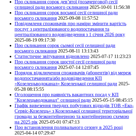
Про скликання сорок дев’ятої (позачергової) сесії
селищної ради восьмого скликання
2025-10-01 11:56:38
Про скликання сорок восьмої сесії селищної ради
восьмого скликання
2025-09-08 11:57:52
Повідомленя споживачів про наміри змінити вартість
послуг з централізованого водопостачання та
централізованого водовідведення з 1 січня 2026 року
2025-08-19 09:17:30
Про скликання сорок сьомої сесії селищної ради
восьмого скликання
2025-08-11 13:13:43
Статистичне звітування відновлено
2025-07-17 11:23:23
Про скликання сорок шостої сесії селищної ради
восьмого скликання
2025-07-14 12:07:45
Порядок відключення споживачів (абонентів) від мереж
водопостачаннята/або водовідведення КП
«Козелецьводоканал» Козелецької селищної ради
2025-
05-28 08:15:55
Оголошення про наявність вакантних посад у КП
"Козелецьводоканал" селищної ради
2025-05-15 08:45:15
Графік вивезення твердих побутових відходів ТОВ «Еко-
Сервіс-Козелець» з Козелецької селищної територіальної
громади за безконтейнерною та контейнерною схемою
на 2025 рік
2025-05-01 07:47:13
Про встановлення поливального сезону в 2025 році
2025-04-14 07:29:47