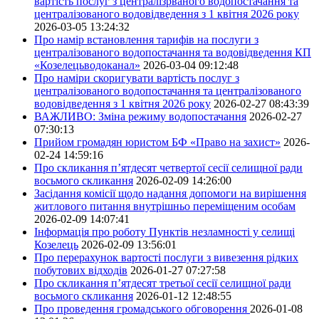
вартість послуг з централізрваного водопостачання та
централізованого водовідведення з 1 квітня 2026 року
2026-03-05 13:24:32
Про намір встановлення тарифів на послуги з
централізованого водопостачання та водовідведення КП
«Козелецьводоканал»
2026-03-04 09:12:48
Про наміри скоригувати вартість послуг з
централізованого водопостачання та централізованого
водовідведення з 1 квітня 2026 року
2026-02-27 08:43:39
ВАЖЛИВО: Зміна режиму водопостачання
2026-02-27
07:30:13
Прийом громадян юристом БФ «Право на захист»
2026-
02-24 14:59:16
Про скликання п’ятдесят четвертої сесії селищної ради
восьмого скликання
2026-02-09 14:26:00
Засідання комісії щодо надання допомоги на вирішення
житлового питання внутрішньо переміщеним особам
2026-02-09 14:07:41
Інформація про роботу Пунктів незламності у селищі
Козелець
2026-02-09 13:56:01
Про перерахунок вартості послуги з вивезення рідких
побутових відходів
2026-01-27 07:27:58
Про скликання п’ятдесят третьої сесії селищної ради
восьмого скликання
2026-01-12 12:48:55
Про проведення громадського обговорення
2026-01-08