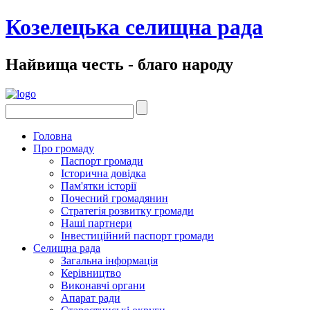
Козелецька селищна рада
Найвища честь - благо народу
Головна
Про громаду
Паспорт громади
Історична довідка
Пам'ятки історії
Почесний громадянин
Стратегія розвитку громади
Наші партнери
Інвестиційний паспорт громади
Селищна рада
Загальна інформація
Керівництво
Виконавчі органи
Апарат ради