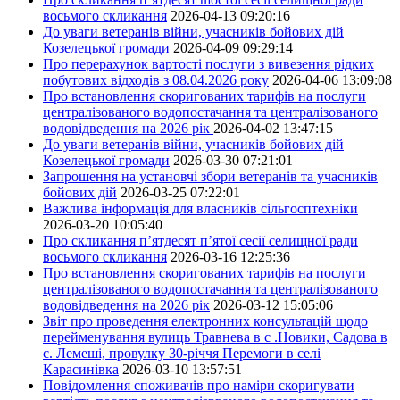
восьмого скликання
2026-04-13 09:20:16
До уваги ветеранів війни, учасників бойових дій
Козелецької громади
2026-04-09 09:29:14
Про перерахунок вартості послуги з вивезення рідких
побутових відходів з 08.04.2026 року
2026-04-06 13:09:08
Про встановлення скоригованих тарифів на послуги
централізованого водопостачання та централізованого
водовідведення на 2026 рік
2026-04-02 13:47:15
До уваги ветеранів війни, учасників бойових дій
Козелецької громади
2026-03-30 07:21:01
Запрошення на установчі збори ветеранів та учасників
бойових дій
2026-03-25 07:22:01
Важлива інформація для власників сільгосптехніки
2026-03-20 10:05:40
Про скликання п’ятдесят п’ятої сесії селищної ради
восьмого скликання
2026-03-16 12:25:36
Про встановлення скоригованих тарифів на послуги
централізованого водопостачання та централізованого
водовідведення на 2026 рік
2026-03-12 15:05:06
Звіт про проведення електронних консультацій щодо
перейменування вулиць Травнева в с .Новики, Садова в
с. Лемеші, провулку 30-річчя Перемоги в селі
Карасинівка
2026-03-10 13:57:51
Повідомлення споживачів про наміри скоригувати