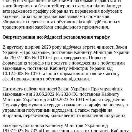
Послуги з управління побутовими відходами надаються за
контейнерною та безконтейнерною схемами відповідно до
затвердженого графіку збирання та перевезення побутових
відходів, та за індивідуальними заявками споживачів.
Збирання та перевезення побутових відходів здійснюється
транспортними засобами спеціального призначення.
Обґрунтування необхідності встановлення тарифу
В другому півріччі 2023 року відбулася втрата чинності Закон
України «Про відходи», постанови Кабінету Міністрів України
від 26.07.2006 № 1010 «Про затвердження Порядку
формування тарифів на послуги з поводження з побутовими
відходами», постанови Кабінету Міністрів України від
10.12.2008 № 1070 та інших нормативно-правових актів у
сфері поводження з побутовими відходами.
Натомість набули чинності Закон України «Про управління
відходами» від 20.06.2022 № 2320-ІХ, постанова Кабінету
Міністрів України від 26.09.2023 № 1031 «Про затвердження
Порядку формування середньозваженого тарифу на послугу з
управління побутовими відходами, а також тарифів на
збирання, перевезення, відновлення та видалення побутових
відходів», постанова Кабінету Міністрів України від
18.07.2023 № 733 «Про внесення до деяких постанов Кабінету