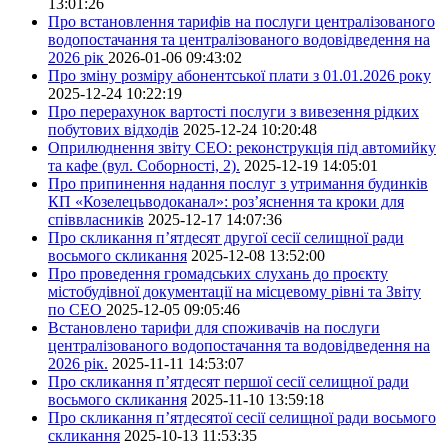
13:01:26
Про встановлення тарифів на послуги централізованого
водопостачання та централізованого водовідведення на
2026 рік
2026-01-06 09:43:02
Про зміну розміру абонентської плати з 01.01.2026 року
2025-12-24 10:22:19
Про перерахунок вартості послуги з вивезення рідких
побутових відходів
2025-12-24 10:20:48
Оприлюднення звіту СЕО: реконструкція під автомийку
та кафе (вул. Соборності, 2).
2025-12-19 14:05:01
Про припинення надання послуг з утримання будинків
КП «Козелецьводоканал»: роз’яснення та кроки для
співвласників
2025-12-17 14:07:36
Про скликання п’ятдесят другої сесії селищної ради
восьмого скликання
2025-12-08 13:52:00
Про проведення громадських слухань до проєкту
містобудівної документації на місцевому рівні та Звіту
по СЕО
2025-12-05 09:05:46
Встановлено тарифи для споживачів на послуги
централізованого водопостачання та водовідведення на
2026 рік.
2025-11-11 14:53:07
Про скликання п’ятдесят першої сесії селищної ради
восьмого скликання
2025-11-10 13:59:18
Про скликання п’ятдесятої сесії селищної ради восьмого
скликання
2025-10-13 11:53:35