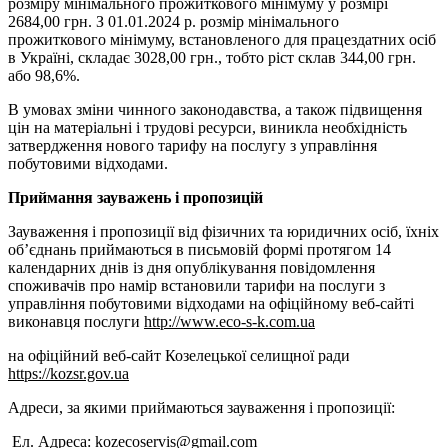
розміру мінімального прожиткового мінімуму у розмірі
2684,00 грн. З 01.01.2024 р. розмір мінімального
прожиткового мінімуму, встановленого для працездатних осіб
в Україні, складає 3028,00 грн., тобто ріст склав 344,00 грн.
або 98,6%.
В умовах зміни чинного законодавства, а також підвищення
цін на матеріальні і трудові ресурси, виникла необхідність
затвердження нового тарифу на послугу з управління
побутовими відходами.
Приймання зауважень і пропозицій
Зауваження і пропозиції від фізичних та юридичних осіб, їхніх
об’єднань приймаються в письмовій формі протягом 14
календарних днів із дня опублікування повідомлення
споживачів про намір встановили тарифи на послуги з
управління побутовими відходами на офіційному веб-сайті
виконавця послуги
http://www.eco-s-k.com.ua
на офіційний веб-сайт Козелецької селищної ради
https://kozsr.gov.ua
Адреси, за якими приймаються зауваження і пропозиції:
Ел. Адреса:
kozecoservis@gmail.com