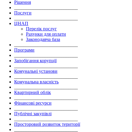
Рішення
___________________________
Послуги
___________________________
ЦНАП
Перелік послуг
Рахунки для оплати
Законодавча база
___________________________
Програми
___________________________
Запобігання корупції
___________________________
Комунальні установи
___________________________
Комунальна власність
___________________________
Квартирний облік
___________________________
Фінансові ресурси
___________________________
Публічні закупівлі
___________________________
Просторовий розвиток території
___________________________