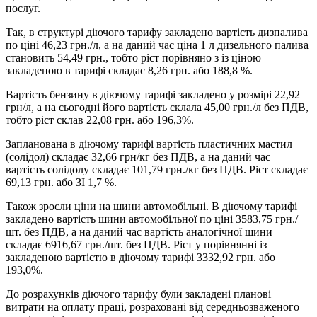
послуг.
Так, в структурі діючого тарифу закладено вартість дизпалива
по ціні 46,23 грн./л, а на даний час ціна 1 л дизельного палива
становить 54,49 грн., тобто ріст порівняно з із ціною
закладеною в тарифі складає 8,26 грн. або 188,8 %.
Вартість бензину в діючому тарифі закладено у розмірі 22,92
грн/л, а на сьогодні його вартість склала 45,00 грн./л без ПДВ,
тобто ріст склав 22,08 грн. або 196,3%.
Запланована в діючому тарифі вартість пластичних мастил
(солідол) складає 32,66 грн/кг без ПДВ, а на даний час
вартість солідолу складає 101,79 грн./кг без ПДВ. Ріст складає
69,13 грн. або ЗІ 1,7 %.
Також зросли ціни на шини автомобільні. В діючому тарифі
закладено вартість шини автомобільної по ціні 3583,75 грн./
шт. без ПДВ, а на даний час вартість аналогічної шини
складає 6916,67 грн./шт. без ПДВ. Ріст у порівнянні із
закладеною вартістю в діючому тарифі 3332,92 грн. або
193,0%.
До розрахунків діючого тарифу були закладені планові
витрати на оплату праці, розраховані від середньозваженого