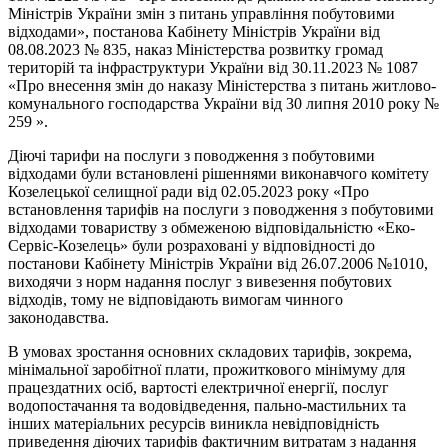
Міністрів України змін з питань управління побутовими
відходами», постанова Кабінету Міністрів України від
08.08.2023 № 835, наказ Міністерства розвитку громад
територій та інфраструктури України від 30.11.2023 № 1087
«Про внесення змін до наказу Міністерства з питань житлово-
комунального господарства України від 30 липня 2010 року №
259 ».
Діючі тарифи на послуги з поводження з побутовими
відходами були встановлені рішеннями виконавчого комітету
Козелецької селищної ради від 02.05.2023 року «Про
встановлення тарифів на послуги з поводження з побутовими
відходами товариству з обмеженою відповідальністю «Еко-
Сервіс-Козелець» були розраховані у відповідності до
постанови Кабінету Міністрів України від 26.07.2006 №1010,
виходячи з норм надання послуг з вивезення побутових
відходів, тому не відповідають вимогам чинного
законодавства.
В умовах зростання основних складових тарифів, зокрема,
мінімальної заробітної плати, прожиткового мінімуму для
працездатних осіб, вартості електричної енергії, послуг
водопостачання та водовідведення, пально-мастильних та
інших матеріальних ресурсів виникла невідповідність
приведення діючих тарифів фактичним витратам з надання