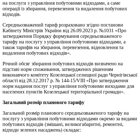
на послуги з управління побутовими відходами, а саме
операції із збирання, перевезення та видалення побутових
відходів.
Середньозважений тариф розраховано згідно постанови
Кабінету Міністрів України від 26.09.2023 р. №1031 «Про
затвердження Порядку формування середньозваженого
тарифу на послугу з управління побутовими відходами, а
також тарифів на збирання, перевезення, відновлення та
видалення побутових відходів».
Річний обсяг збирання побутових відходів визначено на
підставі норм споживання, затверджених рішенням
виконавчого комітету Козелецької селищної ради Чернігівської
області від 28.12.2017 р. № 144-15/VIII «Про затвердження
норм надання послуг з управління побутовими виходами для
населених пунктів Козелецької територіальної громади».
Загальний розмір планового тарифу
Загальний розмір планового середньозваженого тарифу на
послугу з управління побутовими відходами окремо за видами
побутових відходів (змішані, великогабаритні, ремонтні,
відходи зелених насаджень) складає: