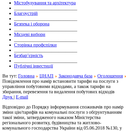
Містобудування та архітектура
___________________________
Благоустрій
___________________________
Безпека і оборона
___________________________
Місцеві вибори
___________________________
Сторінка профспілки
___________________________
Безбар’єрність
___________________________
Публічні інвестиції
Ви тут:
Головна
ЦНАП
Законодавча база
Оголошення
Повідомлення про намір встановити тарифи на послуги з
управління побутовими відходами, а також тарифи на
збирання, перевезення та видалення побутових відходів
Друк
|
E-mail
Відповідно до Порядку інформування споживачів про намір
зміни цін/тарифів на комунальні послуги з обґрунтуванням
такої зміни, затвердженого наказом Міністерства
регіонального розвитку, будівництва та житлово-
комунального господарства України від 05.06.2018 №130, у