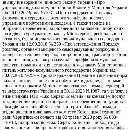
зв'язку із набранням чинності Закону України «Про
управління відходами», постанови Кабінету Міністрів України
від 26.09.2023року №1031 «Про затвердження Порядку
формування середньозваженого тарифу на послугу з
управління побутовими відходами, а також тарифів на
збирання, перевезення, відновлення та видалення побутових
відходів», з урахуванням наказу Міністерства регіонального
розвитку, будівництва та житлово-комунального господарства
України від 12.09.2018 № 239 «Про затвердження Порядку
розгляду, органами місцевого самоврядування розрахунків
тарифів на теплову енергію, її виробництво, транспортування
та постачання, а також розрахунків тарифів на комунальні
послуги, поданих для їх встановлення», наказу Міністерства з
питань житлово-комунального господарства України від
30.07.2010 №259 «Про затвердження Правил визначення норм
надання послуг з вивезення побутових відходів», зі змінами
внесеними наказом Міністерства розвитку громад, територій
та інфраструктури України від 30.11.2023 №1087, та у зв’язку з
визначенням ТОВ «Еко-Сервіс-Козелець» виконавцем послуг
зі здійснення операцій із збирання та перевезення побутових
відходів на території Козелецької територіальної громади
згідно рішення виконавчого комітету Козелецької селищної
ради Чернігівської області від 02 травня 2023 року № 803-
54/VIII, підприємство «Еко-Сервіс-Козелець», доводить до
відома споживачів про намір здійснити встановлення тарифу