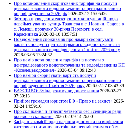
Про встановлення скоригованих тарифів на послуги
централізованого водопостачання та централізованого
водовідведення на 2026 рік
2026-03-12 15:05:06
Звіт про проведення електронних консультацій щодо
перейменування вулиць Травнева в с .Новики, Садова в
с. Лемеші, провулку 30-річчя Перемоги в селі
Карасинівка
2026-03-10 13:57:51
Повідомлення споживачів про наміри скоригувати
вартість послуг з централізрваного водопостачання та
централізованого водовідведення з 1 квітня 2026 року
2026-03-05 13:24:32
Про намір встановлення тарифів на послуги з
централізованого водопостачання та водовідведення КП
«Козелецьводоканал»
2026-03-04 09:12:48
Про наміри скоригувати вартість послуг з
централізованого водопостачання та централізованого
водовідведення з 1 квітня 2026 року
2026-02-27 08:43:39
ВАЖЛИВО: Зміна режиму водопостачання
2026-02-27
07:30:13
Прийом громадян юристом БФ «Право на захист»
2026-
02-24 14:59:16
Про скликання п’ятдесят четвертої сесії селищної ради
восьмого скликання
2026-02-09 14:26:00
Засідання комісії щодо надання допомоги на вирішення
житлового питання внутрішньо переміщеним особам