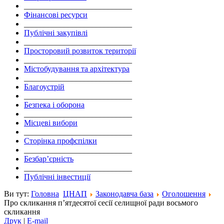
___________________________
Фінансові ресурси
___________________________
Публічні закупівлі
___________________________
Просторовий розвиток території
___________________________
Містобудування та архітектура
___________________________
Благоустрій
___________________________
Безпека і оборона
___________________________
Місцеві вибори
___________________________
Сторінка профспілки
___________________________
Безбар’єрність
___________________________
Публічні інвестиції
Ви тут:
Головна
ЦНАП
Законодавча база
Оголошення
Про скликання п’ятдесятої сесії селищної ради восьмого
скликання
Друк
|
E-mail