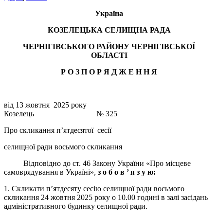
Україна
КОЗЕЛЕЦЬКА СЕЛИЩНА РАДА
ЧЕРНІГІВСЬКОГО РАЙОНУ ЧЕРНІГІВСЬКОЇ
ОБЛАСТІ
Р О З П О Р Я Д Ж Е Н Н Я
від 13 жовтня 2025 року
Козелець № 325
Про скликання п’ятдесятої сесії
селищної ради восьмого скликання
Відповідно до ст. 46 Закону України «Про місцеве
самоврядування в Україні»,
з о б о в ’ я з у ю:
1. Скликати п’ятдесяту сесію селищної ради восьмого
скликання 24 жовтня 2025 року о 10.00 годині в залі засідань
адміністративного будинку селищної ради.