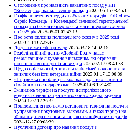
Оголошення про наявність вакантних посад у КП
"Козелецьводоканал" селищної ради
2025-05-15 08:45:15
Графік вивезення твердих побутових відходів ТОВ «Еко-
Сервіс-Козелець» з Козелецької селищної територіальної
громади за безконтейнерною та контейнерною схемою
на 2025 рік
2025-05-01 07:47:13
Про встановлення поливального сезону в 2025 році
2025-04-14 07:29:47
До уваги жителів громади
2025-03-18 14:02:16
Реабілітаційний центр «Добрий Брат» надає
реабілітаційне лікування військовим, які отримали
поранення внаслідок бойових дій
2025-02-17 08:40:33
Щодо соціальної підтримки членів сімей полонених та
зниклих безвісти ветеранів війни
2025-01-17 13:08:39
«Підтримка виробництва молока з доданою вартістю
сімейними господарствами»
2025-01-06 13:14:02
Змінились тарифи на послуги централізованого
водопостачання та централізованого водовідведення
2025-01-02 12:26:32
Повідомлення про намір встановити тарифи на послуги
з управління побутовими відходами, а також тарифи на
збирання, перевезення та видалення побутових відходів
2024-12-27 09:08:39
Публічний договір про надання послуг з