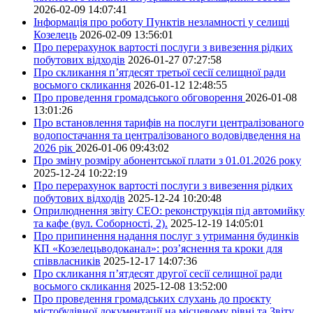
2026-02-09 14:07:41
Інформація про роботу Пунктів незламності у селищі
Козелець
2026-02-09 13:56:01
Про перерахунок вартості послуги з вивезення рідких
побутових відходів
2026-01-27 07:27:58
Про скликання п’ятдесят третьої сесії селищної ради
восьмого скликання
2026-01-12 12:48:55
Про проведення громадського обговорення
2026-01-08
13:01:26
Про встановлення тарифів на послуги централізованого
водопостачання та централізованого водовідведення на
2026 рік
2026-01-06 09:43:02
Про зміну розміру абонентської плати з 01.01.2026 року
2025-12-24 10:22:19
Про перерахунок вартості послуги з вивезення рідких
побутових відходів
2025-12-24 10:20:48
Оприлюднення звіту СЕО: реконструкція під автомийку
та кафе (вул. Соборності, 2).
2025-12-19 14:05:01
Про припинення надання послуг з утримання будинків
КП «Козелецьводоканал»: роз’яснення та кроки для
співвласників
2025-12-17 14:07:36
Про скликання п’ятдесят другої сесії селищної ради
восьмого скликання
2025-12-08 13:52:00
Про проведення громадських слухань до проєкту
містобудівної документації на місцевому рівні та Звіту