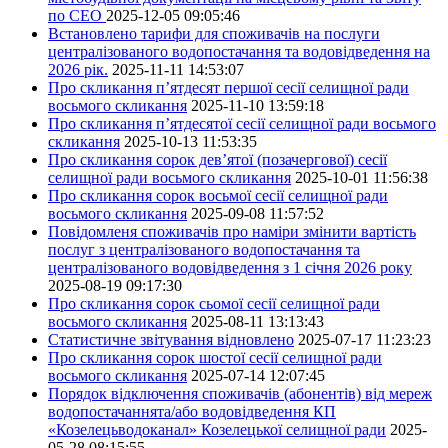
по СЕО
2025-12-05 09:05:46
Встановлено тарифи для споживачів на послуги
централізованого водопостачання та водовідведення на
2026 рік.
2025-11-11 14:53:07
Про скликання п’ятдесят першої сесії селищної ради
восьмого скликання
2025-11-10 13:59:18
Про скликання п’ятдесятої сесії селищної ради восьмого
скликання
2025-10-13 11:53:35
Про скликання сорок дев’ятої (позачергової) сесії
селищної ради восьмого скликання
2025-10-01 11:56:38
Про скликання сорок восьмої сесії селищної ради
восьмого скликання
2025-09-08 11:57:52
Повідомленя споживачів про наміри змінити вартість
послуг з централізованого водопостачання та
централізованого водовідведення з 1 січня 2026 року
2025-08-19 09:17:30
Про скликання сорок сьомої сесії селищної ради
восьмого скликання
2025-08-11 13:13:43
Статистичне звітування відновлено
2025-07-17 11:23:23
Про скликання сорок шостої сесії селищної ради
восьмого скликання
2025-07-14 12:07:45
Порядок відключення споживачів (абонентів) від мереж
водопостачаннята/або водовідведення КП
«Козелецьводоканал» Козелецької селищної ради
2025-
05-28 08:15:55