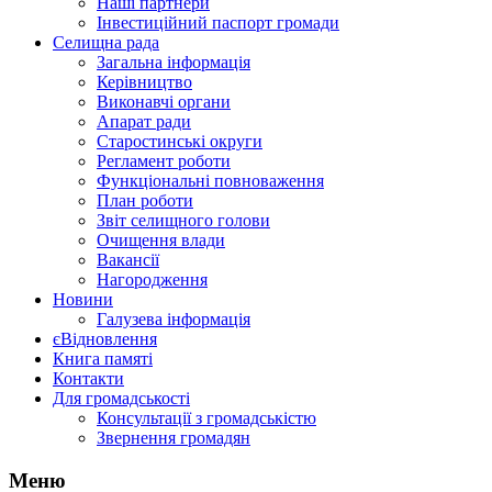
Наші партнери
Інвестиційний паспорт громади
Селищна рада
Загальна інформація
Керівництво
Виконавчі органи
Апарат ради
Старостинські округи
Регламент роботи
Функціональні повноваження
План роботи
Звіт селищного голови
Очищення влади
Вакансії
Нагородження
Новини
Галузева інформація
єВідновлення
Книга памяті
Контакти
Для громадськості
Консультації з громадськістю
Звернення громадян
Меню