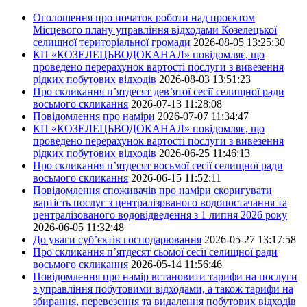
Оголошення про початок роботи над проєктом
Місцевого плану управління відходами Козелецької
селищної територіальної громади
2026-08-05 13:25:30
КП «КОЗЕЛЕЦЬВОДОКАНАЛ» повідомляє, що
проведено перерахунок вартості послуги з вивезення
рідких побутових відходів
2026-08-03 13:51:23
Про скликання п’ятдесят дев’ятої сесії селищної ради
восьмого скликання
2026-07-13 11:28:08
Повідомлення про наміри
2026-07-07 11:34:47
КП «КОЗЕЛЕЦЬВОДОКАНАЛ» повідомляє, що
проведено перерахунок вартості послуги з вивезення
рідких побутових відходів
2026-06-25 11:46:13
Про скликання п’ятдесят восьмої сесії селищної ради
восьмого скликання
2026-06-15 11:52:11
Повідомлення споживачів про наміри скоригувати
вартість послуг з централізрваного водопостачання та
централізованого водовідведення з 1 липня 2026 року
2026-06-05 11:32:48
До уваги суб’єктів господарювання
2026-05-27 13:17:58
Про скликання п’ятдесят сьомої сесії селищної ради
восьмого скликання
2026-05-14 11:56:46
Повідомлення про намір встановити тарифи на послуги
з управління побутовими відходами, а також тарифи на
збирання, перевезення та видалення побутових відходів