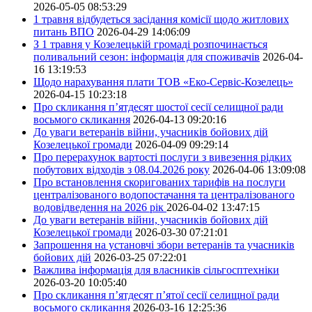
2026-05-05 08:53:29
1 травня відбудеться засідання комісії щодо житлових
питань ВПО
2026-04-29 14:06:09
З 1 травня у Козелецькій громаді розпочинається
поливальний сезон: інформація для споживачів
2026-04-
16 13:19:53
Щодо нарахування плати ТОВ «Еко-Сервіс-Козелець»
2026-04-15 10:23:18
Про скликання п’ятдесят шостої сесії селищної ради
восьмого скликання
2026-04-13 09:20:16
До уваги ветеранів війни, учасників бойових дій
Козелецької громади
2026-04-09 09:29:14
Про перерахунок вартості послуги з вивезення рідких
побутових відходів з 08.04.2026 року
2026-04-06 13:09:08
Про встановлення скоригованих тарифів на послуги
централізованого водопостачання та централізованого
водовідведення на 2026 рік
2026-04-02 13:47:15
До уваги ветеранів війни, учасників бойових дій
Козелецької громади
2026-03-30 07:21:01
Запрошення на установчі збори ветеранів та учасників
бойових дій
2026-03-25 07:22:01
Важлива інформація для власників сільгосптехніки
2026-03-20 10:05:40
Про скликання п’ятдесят п’ятої сесії селищної ради
восьмого скликання
2026-03-16 12:25:36