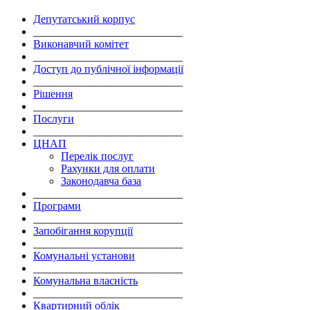
Депутатський корпус
___________________________
Виконавчий комітет
___________________________
Доступ до публічної інформації
___________________________
Рішення
___________________________
Послуги
___________________________
ЦНАП
Перелік послуг
Рахунки для оплати
Законодавча база
___________________________
Програми
___________________________
Запобігання корупції
___________________________
Комунальні установи
___________________________
Комунальна власність
___________________________
Квартирний облік