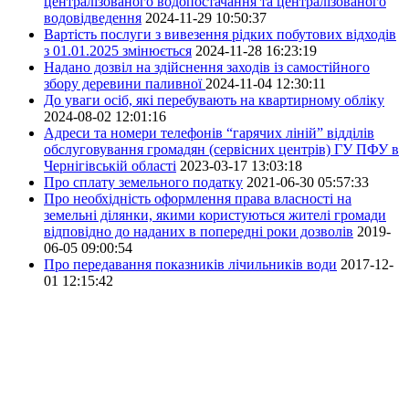
централізованого водопостачання та централізованого
водовідведення
2024-11-29 10:50:37
Вартість послуги з вивезення рідких побутових відходів
з 01.01.2025 змінюється
2024-11-28 16:23:19
Надано дозвіл на здійснення заходів із самостійного
збору деревини паливної
2024-11-04 12:30:11
До уваги осіб, які перебувають на квартирному обліку
2024-08-02 12:01:16
Адреси та номери телефонів “гарячих ліній” відділів
обслуговування громадян (сервісних центрів) ГУ ПФУ в
Чернігівській області
2023-03-17 13:03:18
Про сплату земельного податку
2021-06-30 05:57:33
Про необхідність оформлення права власності на
земельні ділянки, якими користуються жителі громади
відповідно до наданих в попередні роки дозволів
2019-
06-05 09:00:54
Про передавання показників лічильників води
2017-12-
01 12:15:42