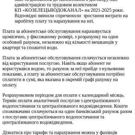
адміністрацією та трудовим колективом
КП «КОЗЕЛЕЦЬВОДОКАНАЛ» на 2021-2025 роки.
Відповідні змінили спричинили зростання витрати на
заробітну плату та нарахування на неї.
Плата за абонентське обслуговування нараховується
щомісячно, у фіксованому розмірі, з розрахунку на один
особовий рахунок, незалежно від кількості мешканців у
квартирі та спожитої води.
Плата за абонентське обслуговування сплачується незалежно
від користування послугою. Навіть якщо абонент не
користувався водою, то рахунок за неї прийде з нульовими
показами, а плату за абонентське обслуговування потрібно
сплатити в сумі, яка вказана в окремій графі рахунку на
оплату.
Розрахунковим періодом для оплати є календарний місяць.
Термін оплати аналогічний послугам з централізованого
водопостачання та централізованого водовідведення. Кошти
споживачами сплачуються на один банківський рахунок разом
з послугами централізованого водопостачання та
централізованого водовідведення.
Дізнатися про тарифи та нарахування можна у фахівців