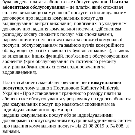
була введена плата за абонентське обслуговування.
Плата за
абонентське обслуговування
– це платіж, який споживач
сплачує виконавцю комунальної послуги за індивідуальним
договором про надання комунальних послуг для
відшкодування витрат виконавця, пов’язаних з укладенням
договору про надання комунальної послуги, здійсненням
розподілу обсягу спожитих послуг між споживачами,
нарахуванням та стягненням плати за спожиті комунальні
послуги, обслуговуванням та заміною вузлів комерційного
обліку води (у разі їх наявності у будівлі споживача), а також
за виконання інших функцій, пов’язаних з обслуговуванням
абонентів (крім обслуговування та поточного ремонту
внутрішньобудинкових систем водопостачання та
водовідведення).
Плата за абонентське обслуговування
не є комунальною
послугою
, тому згідно з Постановою Кабінету Міністрів
України «Про встановлення граничного розміру плати за
абонентське обслуговування у розрахунку на одного абонента
для комунальних послуг, що надаються споживачам за
індивідуальними договорами про
надання комунальних послуг або за індивідуальними
договорами з обслуговуванням внутрішньобудинкових систем
про надання комунальних послуг» від 21.08.2019 р. № 808, зі
змінами.