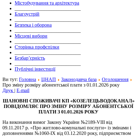
Містобудування та архітектура
___________________________
Благоустрій
___________________________
Безпека і оборона
___________________________
Місцеві вибори
___________________________
Сторінка профспілки
___________________________
Безбар’єрність
___________________________
Публічні інвестиції
Ви тут:
Головна
ЦНАП
Законодавча база
Оголошення
Про зміну розміру абонентської плати з 01.01.2026 року
Друк
|
E-mail
ШАНОВНІ СПОЖИВАЧІ
КП
«
КОЗЕЛЕЦЬВОДОКАНАЛ»
ПОВІДОМЛЯЄ ПРО ЗМІНУ
РОЗМІРУ АБОНЕНТСЬКОЇ
ПЛАТИ
З 01
.01.2026 РОКУ
На виконання вимог Закону України №2189-VIII від
09.11.2017 р. «Про житлово-комунальні послуги» із змінами і
доповненнями №1060-IX від 03.12.2020 року, підприємством