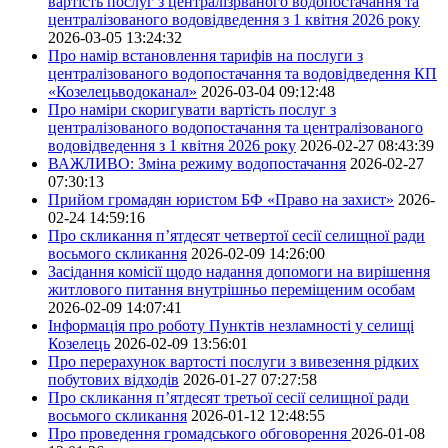
вартість послуг з централізрваного водопостачання та
централізованого водовідведення з 1 квітня 2026 року
2026-03-05 13:24:32
Про намір встановлення тарифів на послуги з
централізованого водопостачання та водовідведення КП
«Козелецьводоканал»
2026-03-04 09:12:48
Про наміри скоригувати вартість послуг з
централізованого водопостачання та централізованого
водовідведення з 1 квітня 2026 року
2026-02-27 08:43:39
ВАЖЛИВО: Зміна режиму водопостачання
2026-02-27
07:30:13
Прийом громадян юристом БФ «Право на захист»
2026-
02-24 14:59:16
Про скликання п’ятдесят четвертої сесії селищної ради
восьмого скликання
2026-02-09 14:26:00
Засідання комісії щодо надання допомоги на вирішення
житлового питання внутрішньо переміщеним особам
2026-02-09 14:07:41
Інформація про роботу Пунктів незламності у селищі
Козелець
2026-02-09 13:56:01
Про перерахунок вартості послуги з вивезення рідких
побутових відходів
2026-01-27 07:27:58
Про скликання п’ятдесят третьої сесії селищної ради
восьмого скликання
2026-01-12 12:48:55
Про проведення громадського обговорення
2026-01-08