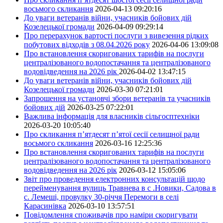
восьмого скликання
2026-04-13 09:20:16
До уваги ветеранів війни, учасників бойових дій
Козелецької громади
2026-04-09 09:29:14
Про перерахунок вартості послуги з вивезення рідких
побутових відходів з 08.04.2026 року
2026-04-06 13:09:08
Про встановлення скоригованих тарифів на послуги
централізованого водопостачання та централізованого
водовідведення на 2026 рік
2026-04-02 13:47:15
До уваги ветеранів війни, учасників бойових дій
Козелецької громади
2026-03-30 07:21:01
Запрошення на установчі збори ветеранів та учасників
бойових дій
2026-03-25 07:22:01
Важлива інформація для власників сільгосптехніки
2026-03-20 10:05:40
Про скликання п’ятдесят п’ятої сесії селищної ради
восьмого скликання
2026-03-16 12:25:36
Про встановлення скоригованих тарифів на послуги
централізованого водопостачання та централізованого
водовідведення на 2026 рік
2026-03-12 15:05:06
Звіт про проведення електронних консультацій щодо
перейменування вулиць Травнева в с .Новики, Садова в
с. Лемеші, провулку 30-річчя Перемоги в селі
Карасинівка
2026-03-10 13:57:51
Повідомлення споживачів про наміри скоригувати