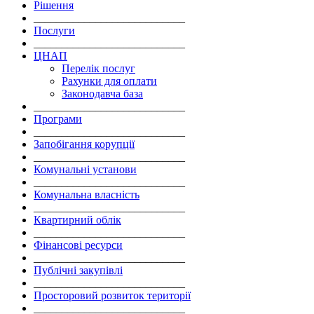
Рішення
___________________________
Послуги
___________________________
ЦНАП
Перелік послуг
Рахунки для оплати
Законодавча база
___________________________
Програми
___________________________
Запобігання корупції
___________________________
Комунальні установи
___________________________
Комунальна власність
___________________________
Квартирний облік
___________________________
Фінансові ресурси
___________________________
Публічні закупівлі
___________________________
Просторовий розвиток території
___________________________