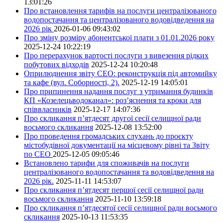
13:01:26
Про встановлення тарифів на послуги централізованого
водопостачання та централізованого водовідведення на
2026 рік
2026-01-06 09:43:02
Про зміну розміру абонентської плати з 01.01.2026 року
2025-12-24 10:22:19
Про перерахунок вартості послуги з вивезення рідких
побутових відходів
2025-12-24 10:20:48
Оприлюднення звіту СЕО: реконструкція під автомийку
та кафе (вул. Соборності, 2).
2025-12-19 14:05:01
Про припинення надання послуг з утримання будинків
КП «Козелецьводоканал»: роз’яснення та кроки для
співвласників
2025-12-17 14:07:36
Про скликання п’ятдесят другої сесії селищної ради
восьмого скликання
2025-12-08 13:52:00
Про проведення громадських слухань до проєкту
містобудівної документації на місцевому рівні та Звіту
по СЕО
2025-12-05 09:05:46
Встановлено тарифи для споживачів на послуги
централізованого водопостачання та водовідведення на
2026 рік.
2025-11-11 14:53:07
Про скликання п’ятдесят першої сесії селищної ради
восьмого скликання
2025-11-10 13:59:18
Про скликання п’ятдесятої сесії селищної ради восьмого
скликання
2025-10-13 11:53:35