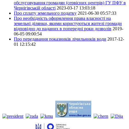
обслуговування громадян (сервісних центрів) ГУ ПФУ в
Чернігівській області
2023-03-17 13:03:18
Про сплату земельного податку
2021-06-30 05:57:33
Про необхідність оформлення права власності на
земельні ділянки, якими користуються жителі громади
відповідно до наданих в попередні роки дозволів
2019-
06-05 09:00:54
Про передавання показників лічильників води
2017-12-
01 12:15:42