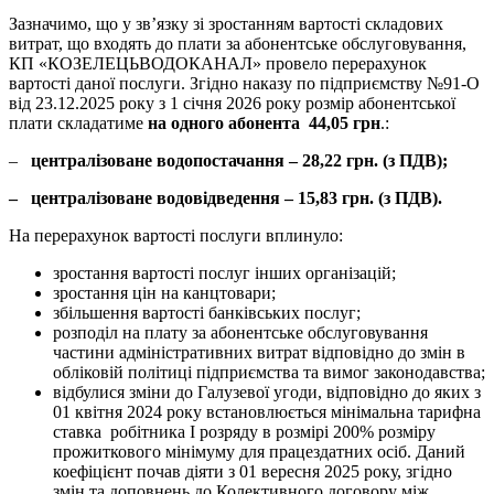
Зазначимо, що у зв’язку зі зростанням вартості складових
витрат, що входять до плати за абонентське обслуговування,
КП «КОЗЕЛЕЦЬВОДОКАНАЛ» провело перерахунок
вартості даної послуги. Згідно наказу по підприємству №91-О
від 23.12.2025 року з 1 січня 2026 року розмір абонентської
плати складатиме
на одного абонента
44,
05
грн
.:
–
централізоване
водопостачання
–
28,22
грн
. (
з
ПДВ);
–
централізоване
водовідведення
–
15,83
грн
.
(
з
ПДВ).
На перерахунок вартості послуги вплинуло:
зростання вартості послуг інших організацій;
зростання цін на канцтовари;
збільшення вартості банківських послуг;
розподіл на плату за абонентське обслуговування
частини адміністративних витрат відповідно до змін в
обліковій політиці підприємства та вимог законодавства;
відбулися зміни до Галузевої угоди, відповідно до яких з
01 квітня 2024 року встановлюється мінімальна тарифна
ставка робітника І розряду в розмірі 200% розміру
прожиткового мінімуму для працездатних осіб. Даний
коефіцієнт почав діяти з 01 вересня 2025 року, згідно
змін та доповнень до Колективного договору між