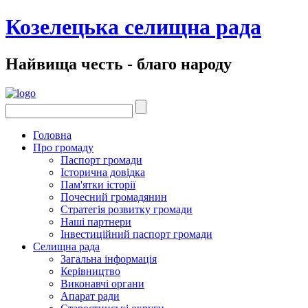
Козелецька селищна рада
Найвища честь - благо народу
Головна
Про громаду
Паспорт громади
Історична довідка
Пам'ятки історії
Почесний громадянин
Стратегія розвитку громади
Наші партнери
Інвестиційний паспорт громади
Селищна рада
Загальна інформація
Керівництво
Виконавчі органи
Апарат ради