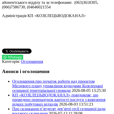
абонентського відділу та за телефонами: (063)3618305,
(066)7586730, (04646021554
Адміністрація КП «КОЗЕЛЕЦЬВОДОКАНАЛ»
Whatsapp
Категорія:
Оголошення
Анонси і оголошення
Оголошення про початок роботи над проєктом
Місцевого плану управління відходами Козелецької
селищної територіальної громади
2026-08-05 13:25:30
КП «КОЗЕЛЕЦЬВОДОКАНАЛ» повідомляє, що
проведено перерахунок вартості послуги з вивезення
рідких побутових відходів
2026-08-03 13:51:23
Про скликання п’ятдесят дев’ятої сесії селищної ради
восьмого скликання
2026-07-13 11:28:08