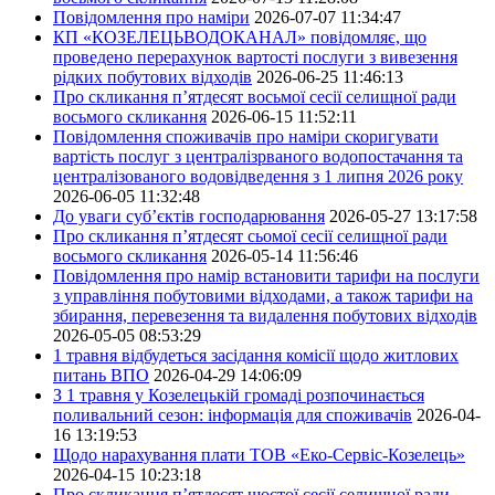
Повідомлення про наміри
2026-07-07 11:34:47
КП «КОЗЕЛЕЦЬВОДОКАНАЛ» повідомляє, що
проведено перерахунок вартості послуги з вивезення
рідких побутових відходів
2026-06-25 11:46:13
Про скликання п’ятдесят восьмої сесії селищної ради
восьмого скликання
2026-06-15 11:52:11
Повідомлення споживачів про наміри скоригувати
вартість послуг з централізрваного водопостачання та
централізованого водовідведення з 1 липня 2026 року
2026-06-05 11:32:48
До уваги суб’єктів господарювання
2026-05-27 13:17:58
Про скликання п’ятдесят сьомої сесії селищної ради
восьмого скликання
2026-05-14 11:56:46
Повідомлення про намір встановити тарифи на послуги
з управління побутовими відходами, а також тарифи на
збирання, перевезення та видалення побутових відходів
2026-05-05 08:53:29
1 травня відбудеться засідання комісії щодо житлових
питань ВПО
2026-04-29 14:06:09
З 1 травня у Козелецькій громаді розпочинається
поливальний сезон: інформація для споживачів
2026-04-
16 13:19:53
Щодо нарахування плати ТОВ «Еко-Сервіс-Козелець»
2026-04-15 10:23:18
Про скликання п’ятдесят шостої сесії селищної ради