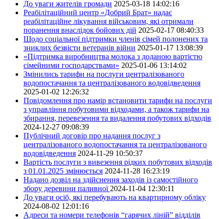
До уваги жителів громади
2025-03-18 14:02:16
Реабілітаційний центр «Добрий Брат» надає
реабілітаційне лікування військовим, які отримали
поранення внаслідок бойових дій
2025-02-17 08:40:33
Щодо соціальної підтримки членів сімей полонених та
зниклих безвісти ветеранів війни
2025-01-17 13:08:39
«Підтримка виробництва молока з доданою вартістю
сімейними господарствами»
2025-01-06 13:14:02
Змінились тарифи на послуги централізованого
водопостачання та централізованого водовідведення
2025-01-02 12:26:32
Повідомлення про намір встановити тарифи на послуги
з управління побутовими відходами, а також тарифи на
збирання, перевезення та видалення побутових відходів
2024-12-27 09:08:39
Публічний договір про надання послуг з
централізованого водопостачання та централізованого
водовідведення
2024-11-29 10:50:37
Вартість послуги з вивезення рідких побутових відходів
з 01.01.2025 змінюється
2024-11-28 16:23:19
Надано дозвіл на здійснення заходів із самостійного
збору деревини паливної
2024-11-04 12:30:11
До уваги осіб, які перебувають на квартирному обліку
2024-08-02 12:01:16
Адреси та номери телефонів “гарячих ліній” відділів