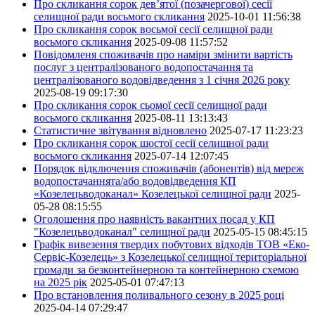
Про скликання сорок дев’ятої (позачергової) сесії
селищної ради восьмого скликання
2025-10-01 11:56:38
Про скликання сорок восьмої сесії селищної ради
восьмого скликання
2025-09-08 11:57:52
Повідомленя споживачів про наміри змінити вартість
послуг з централізованого водопостачання та
централізованого водовідведення з 1 січня 2026 року
2025-08-19 09:17:30
Про скликання сорок сьомої сесії селищної ради
восьмого скликання
2025-08-11 13:13:43
Статистичне звітування відновлено
2025-07-17 11:23:23
Про скликання сорок шостої сесії селищної ради
восьмого скликання
2025-07-14 12:07:45
Порядок відключення споживачів (абонентів) від мереж
водопостачаннята/або водовідведення КП
«Козелецьводоканал» Козелецької селищної ради
2025-
05-28 08:15:55
Оголошення про наявність вакантних посад у КП
"Козелецьводоканал" селищної ради
2025-05-15 08:45:15
Графік вивезення твердих побутових відходів ТОВ «Еко-
Сервіс-Козелець» з Козелецької селищної територіальної
громади за безконтейнерною та контейнерною схемою
на 2025 рік
2025-05-01 07:47:13
Про встановлення поливального сезону в 2025 році
2025-04-14 07:29:47