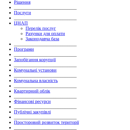
Рішення
___________________________
Послуги
___________________________
ЦНАП
Перелік послуг
Рахунки для оплати
Законодавча база
___________________________
Програми
___________________________
Запобігання корупції
___________________________
Комунальні установи
___________________________
Комунальна власність
___________________________
Квартирний облік
___________________________
Фінансові ресурси
___________________________
Публічні закупівлі
___________________________
Просторовий розвиток території
___________________________