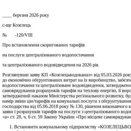
____ березня 2026 року
с-ще Козелець
№ -120/VIII
Про встановлення скоригованих тарифів
на послуги централізованого водопостачання
та централізованого водовідведення на 2026 рік
Розглянувши заяву КП «Козелецьводоканал» від 05.03.2026 року
до економічно обґрунтованих витрат на їх виробництво, забезп
водопостачання та централізоване водовідведення, затвердже
самоврядування розрахунків тарифів на теплову енергію, її вир
затверджений наказом Міністерства регіонального розвитку, б
намір зміни цін/тарифів на комунальні послуги з обґрунтуванн
господарства від 05.06.2018 року № 130, рішення виконавчого 
заяви і розрахунків тарифів на послуги з централізованого водоп
«а» ст. 28, ч. 6 ст. 59 Закону України «Про місцеве самоврядув
Встановити комунальному підприємству «КОЗЕЛЕЦЬВОДОК