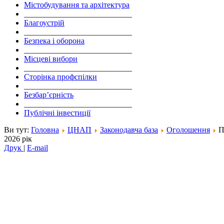
Містобудування та архітектура
___________________________
Благоустрій
___________________________
Безпека і оборона
___________________________
Місцеві вибори
___________________________
Сторінка профспілки
___________________________
Безбар’єрність
___________________________
Публічні інвестиції
Ви тут:
Головна
ЦНАП
Законодавча база
Оголошення
П
2026 рік
Друк
|
E-mail