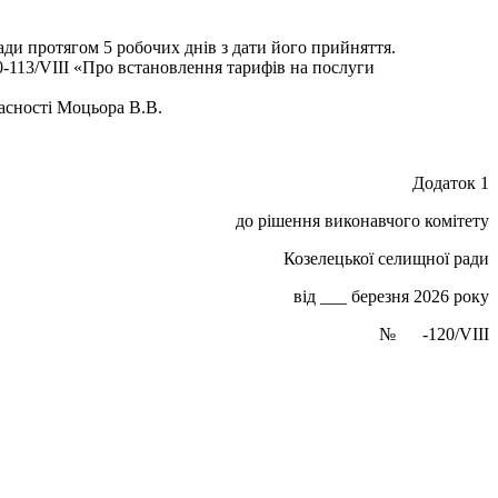
ди протягом 5 робочих днів з дати його прийняття.
0-113/VIII «Про встановлення тарифів на послуги
асності Моцьора В.В.
Додаток 1
до рішення виконавчого комітету
Козелецької селищної ради
від ___ березня 2026 року
№ -120/VIII