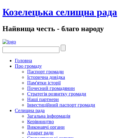
Козелецька селищна рада
Найвища честь - благо народу
Головна
Про громаду
Паспорт громади
Історична довідка
Пам'ятки історії
Почесний громадянин
Стратегія розвитку громади
Наші партнери
Інвестиційний паспорт громади
Селищна рада
Загальна інформація
Керівництво
Виконавчі органи
Апарат ради