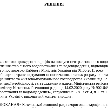
РІШЕННЯ
, з метою приведення тарифів на послуги централізованого водоп
ечення стабільного водопостачання та водовідведення, відповід
ного постановою Кабінету Міністрів України від 01.06.2011 ро
обництво, транспортування та постачання, а також розрахунків т
удівництва та житлово-комунального господарства України від 1
ям такої необхідності, затвердженим наказом Міністерства регіо
комітету Козелецької селищної ради від 14.02.2020 року № 902-
остачання та водовідведення», керуючись п. 2 ч. 3 ст. 4, ч. 1 ст
ання в Україні», виконавчий комітет вирішив:
АНАЛ» Козелецької селищної ради скориговані тарифи на посл