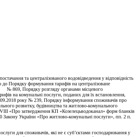
остачання та централізованого водовідведення у відповідність
но до Порядку формування тарифів на централізоване
ку № 869, Порядку розгляду органами місцевого
арифів на комунальні послуги, поданих для їх встановлення,
2.09.2018 року № 239, Порядку інформування споживачів про
нального розвитку, будівництва та житлово-комунального
64/VIII «Про затвердження КП «Козелецьводоканал» форм бланків
. 10 Закону України «Про житлово-комунальні послуги», пп. 2 п.
уги для споживачів, які не є суб’єктами господарювання у