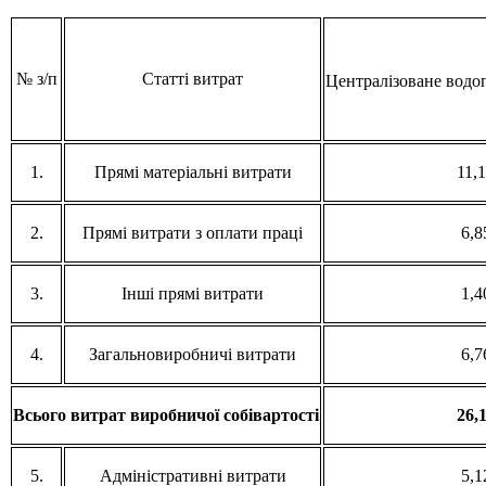
№ з/п
Статті витрат
Централізоване водоп
1.
Прямі матеріальні витрати
11,
2.
Прямі витрати з оплати праці
6,8
3.
Інші прямі витрати
1,4
4.
Загальновиробничі витрати
6,7
Всього витрат виробничої собівартості
26,
5.
Адміністративні витрати
5,1