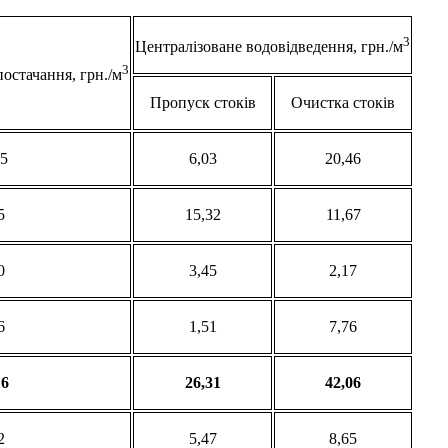
3
Централізоване водовідведення, грн./м
3
остачання, грн./м
Пропуск стоків
Очистка стоків
15
6,03
20,46
5
15,32
11,67
0
3,45
2,17
6
1,51
7,76
16
26,31
42,06
2
5,47
8,65