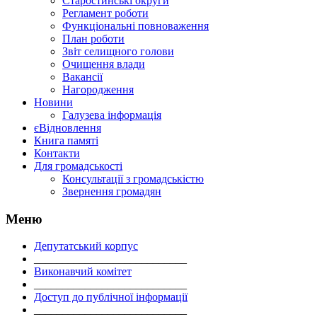
Старостинські округи
Регламент роботи
Функціональні повноваження
План роботи
Звіт селищного голови
Очищення влади
Вакансії
Нагородження
Новини
Галузева інформація
єВідновлення
Книга памяті
Контакти
Для громадськості
Консультації з громадськістю
Звернення громадян
Меню
Депутатський корпус
___________________________
Виконавчий комітет
___________________________
Доступ до публічної інформації
___________________________