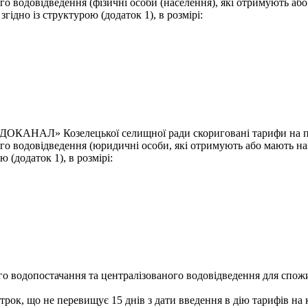
го водовідведення (фізичні особи (населення), які отримують аб
гідно із структурою (додаток 1), в розмірі:
АНАЛ» Козелецької селищної ради скориговані тарифи на посл
ого водовідведення (юридичні особи, які отримують або мають на
 (додаток 1), в розмірі:
ого водопостачання та централізованого водовідведення для спож
рок, що не перевищує 15 днів з дати введення в дію тарифів на