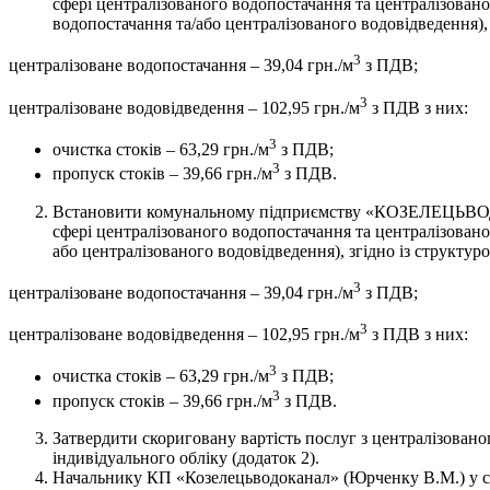
сфері централізованого водопостачання та централізовано
водопостачання та/або централізованого водовідведення), з
3
централізоване водопостачання – 39,04 грн./м
з ПДВ;
3
централізоване водовідведення – 102,95 грн./м
з ПДВ з них:
3
очистка стоків – 63,29 грн./м
з ПДВ;
3
пропуск стоків – 39,66 грн./м
з ПДВ.
Встановити комунальному підприємству «КОЗЕЛЕЦЬВОДОК
сфері централізованого водопостачання та централізован
або централізованого водовідведення), згідно із структурою
3
централізоване водопостачання – 39,04 грн./м
з ПДВ;
3
централізоване водовідведення – 102,95 грн./м
з ПДВ з них:
3
очистка стоків – 63,29 грн./м
з ПДВ;
3
пропуск стоків – 39,66 грн./м
з ПДВ.
Затвердити скориговану вартість послуг з централізован
індивідуального обліку (додаток 2).
Начальнику КП «Козелецьводоканал» (Юрченку В.М.) у ст