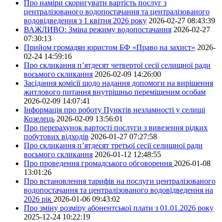
Про наміри скоригувати вартість послуг з
централізованого водопостачання та централізованого
водовідведення з 1 квітня 2026 року
2026-02-27 08:43:39
ВАЖЛИВО: Зміна режиму водопостачання
2026-02-27
07:30:13
Прийом громадян юристом БФ «Право на захист»
2026-
02-24 14:59:16
Про скликання п’ятдесят четвертої сесії селищної ради
восьмого скликання
2026-02-09 14:26:00
Засідання комісії щодо надання допомоги на вирішення
житлового питання внутрішньо переміщеним особам
2026-02-09 14:07:41
Інформація про роботу Пунктів незламності у селищі
Козелець
2026-02-09 13:56:01
Про перерахунок вартості послуги з вивезення рідких
побутових відходів
2026-01-27 07:27:58
Про скликання п’ятдесят третьої сесії селищної ради
восьмого скликання
2026-01-12 12:48:55
Про проведення громадського обговорення
2026-01-08
13:01:26
Про встановлення тарифів на послуги централізованого
водопостачання та централізованого водовідведення на
2026 рік
2026-01-06 09:43:02
Про зміну розміру абонентської плати з 01.01.2026 року
2025-12-24 10:22:19