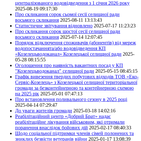
централізованого водовідведення з 1 січня 2026 року
2025-08-19 09:17:30
Про скликання сорок сьомої сесії селищної ради
восьмого скликання
2025-08-11 13:13:43
Статистичне звітування відновлено
2025-07-17 11:23:23
Про скликання сорок шостої сесії селищної ради
восьмого скликання
2025-07-14 12:07:45
Порядок відключення споживачів (абонентів) від мереж
водопостачаннята/або водовідведення КП
«Козелецьводоканал» Козелецької селищної ради
2025-
05-28 08:15:55
Оголошення про наявність вакантних посад у КП
"Козелецьводоканал" селищної ради
2025-05-15 08:45:15
Графік вивезення твердих побутових відходів ТОВ «Еко-
Сервіс-Козелець» з Козелецької селищної територіальної
громади за безконтейнерною та контейнерною схемою
на 2025 рік
2025-05-01 07:47:13
Про встановлення поливального сезону в 2025 році
2025-04-14 07:29:47
До уваги жителів громади
2025-03-18 14:02:16
Реабілітаційний центр «Добрий Брат» надає
реабілітаційне лікування військовим, які отримали
поранення внаслідок бойових дій
2025-02-17 08:40:33
Щодо соціальної підтримки членів сімей полонених та
зниклих безвісти ветеранів війни
2025-01-17 13:08:39