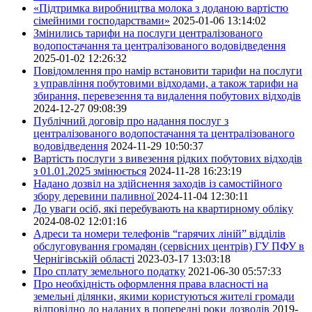
«Підтримка виробництва молока з доданою вартістю
сімейними господарствами»
2025-01-06 13:14:02
Змінились тарифи на послуги централізованого
водопостачання та централізованого водовідведення
2025-01-02 12:26:32
Повідомлення про намір встановити тарифи на послуги
з управління побутовими відходами, а також тарифи на
збирання, перевезення та видалення побутових відходів
2024-12-27 09:08:39
Публічний договір про надання послуг з
централізованого водопостачання та централізованого
водовідведення
2024-11-29 10:50:37
Вартість послуги з вивезення рідких побутових відходів
з 01.01.2025 змінюється
2024-11-28 16:23:19
Надано дозвіл на здійснення заходів із самостійного
збору деревини паливної
2024-11-04 12:30:11
До уваги осіб, які перебувають на квартирному обліку
2024-08-02 12:01:16
Адреси та номери телефонів “гарячих ліній” відділів
обслуговування громадян (сервісних центрів) ГУ ПФУ в
Чернігівській області
2023-03-17 13:03:18
Про сплату земельного податку
2021-06-30 05:57:33
Про необхідність оформлення права власності на
земельні ділянки, якими користуються жителі громади
відповідно до наданих в попередні роки дозволів
2019-