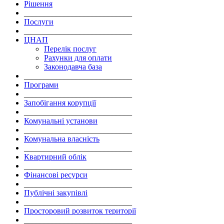
Рішення
___________________________
Послуги
___________________________
ЦНАП
Перелік послуг
Рахунки для оплати
Законодавча база
___________________________
Програми
___________________________
Запобігання корупції
___________________________
Комунальні установи
___________________________
Комунальна власність
___________________________
Квартирний облік
___________________________
Фінансові ресурси
___________________________
Публічні закупівлі
___________________________
Просторовий розвиток території
___________________________