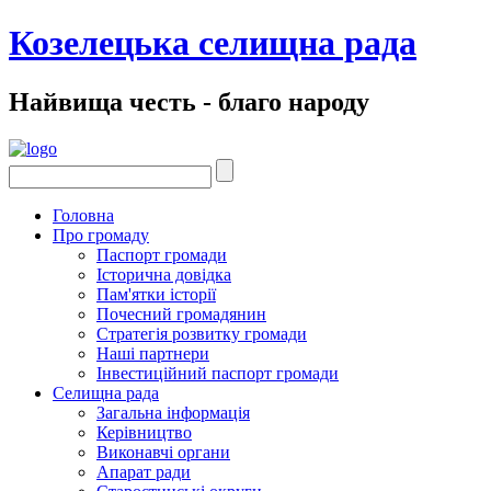
Козелецька селищна рада
Найвища честь - благо народу
Головна
Про громаду
Паспорт громади
Історична довідка
Пам'ятки історії
Почесний громадянин
Стратегія розвитку громади
Наші партнери
Інвестиційний паспорт громади
Селищна рада
Загальна інформація
Керівництво
Виконавчі органи
Апарат ради