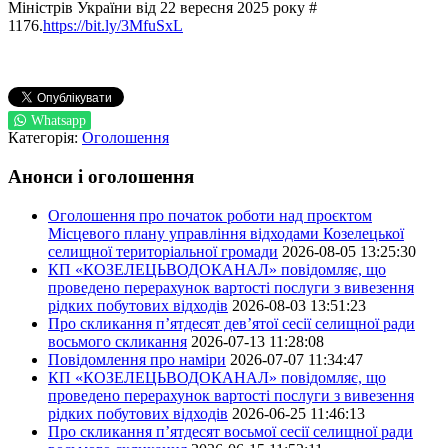
Міністрів України від 22 вересня 2025 року #
1176.
https://bit.ly/3MfuSxL
Whatsapp
Категорія:
Оголошення
Анонси і оголошення
Оголошення про початок роботи над проєктом
Місцевого плану управління відходами Козелецької
селищної територіальної громади
2026-08-05 13:25:30
КП «КОЗЕЛЕЦЬВОДОКАНАЛ» повідомляє, що
проведено перерахунок вартості послуги з вивезення
рідких побутових відходів
2026-08-03 13:51:23
Про скликання п’ятдесят дев’ятої сесії селищної ради
восьмого скликання
2026-07-13 11:28:08
Повідомлення про наміри
2026-07-07 11:34:47
КП «КОЗЕЛЕЦЬВОДОКАНАЛ» повідомляє, що
проведено перерахунок вартості послуги з вивезення
рідких побутових відходів
2026-06-25 11:46:13
Про скликання п’ятдесят восьмої сесії селищної ради