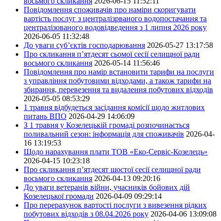
восьмого скликання
2026-06-15 11:52:11
Повідомлення споживачів про наміри скоригувати
вартість послуг з централізрваного водопостачання та
централізованого водовідведення з 1 липня 2026 року
2026-06-05 11:32:48
До уваги суб’єктів господарювання
2026-05-27 13:17:58
Про скликання п’ятдесят сьомої сесії селищної ради
восьмого скликання
2026-05-14 11:56:46
Повідомлення про намір встановити тарифи на послуги
з управління побутовими відходами, а також тарифи на
збирання, перевезення та видалення побутових відходів
2026-05-05 08:53:29
1 травня відбудеться засідання комісії щодо житлових
питань ВПО
2026-04-29 14:06:09
З 1 травня у Козелецькій громаді розпочинається
поливальний сезон: інформація для споживачів
2026-04-
16 13:19:53
Щодо нарахування плати ТОВ «Еко-Сервіс-Козелець»
2026-04-15 10:23:18
Про скликання п’ятдесят шостої сесії селищної ради
восьмого скликання
2026-04-13 09:20:16
До уваги ветеранів війни, учасників бойових дій
Козелецької громади
2026-04-09 09:29:14
Про перерахунок вартості послуги з вивезення рідких
побутових відходів з 08.04.2026 року
2026-04-06 13:09:08