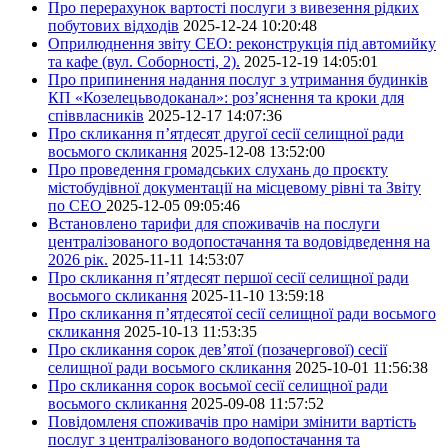
Про перерахунок вартості послуги з вивезення рідких
побутових відходів
2025-12-24 10:20:48
Оприлюднення звіту СЕО: реконструкція під автомийку
та кафе (вул. Соборності, 2).
2025-12-19 14:05:01
Про припинення надання послуг з утримання будинків
КП «Козелецьводоканал»: роз’яснення та кроки для
співвласників
2025-12-17 14:07:36
Про скликання п’ятдесят другої сесії селищної ради
восьмого скликання
2025-12-08 13:52:00
Про проведення громадських слухань до проєкту
містобудівної документації на місцевому рівні та Звіту
по СЕО
2025-12-05 09:05:46
Встановлено тарифи для споживачів на послуги
централізованого водопостачання та водовідведення на
2026 рік.
2025-11-11 14:53:07
Про скликання п’ятдесят першої сесії селищної ради
восьмого скликання
2025-11-10 13:59:18
Про скликання п’ятдесятої сесії селищної ради восьмого
скликання
2025-10-13 11:53:35
Про скликання сорок дев’ятої (позачергової) сесії
селищної ради восьмого скликання
2025-10-01 11:56:38
Про скликання сорок восьмої сесії селищної ради
восьмого скликання
2025-09-08 11:57:52
Повідомленя споживачів про наміри змінити вартість
послуг з централізованого водопостачання та