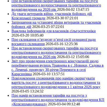
Про встановлення скоригованих тарифів на послуги
централізованого водопостачання та централізованого
водовідведення на 2026 рік
2026-04-02 13:47:15
До уваги ветеранів війни, учасників бойових дій
Козелецької громади
2026-03-30 07:21:01
Запрошення на установчі збори ветеранів та учасників
бойових дій
2026-03-25 07:22:01
Важлива інформація для власників сільгосптехніки
2026-03-20 10:05:40
Про скликання п’ятдесят п’ятої сесії селищної ради
восьмого скликання
2026-03-16 12:25:36
Про встановлення скоригованих тарифів на послуги
централізованого водопостачання та централізованого
водовідведення на 2026 рік
2026-03-12 15:05:06
Звіт про проведення електронних консультацій щодо
перейменування вулиць Травнева в с .Новики, Садова в
с. Лемеші, провулку 30-річчя Перемоги в селі
Карасинівка
2026-03-10 13:57:51
Повідомлення споживачів про наміри скоригувати
вартість послуг з централізрваного водопостачання та
централізованого водовідведення з 1 квітня 2026 року
2026-03-05 13:24:32
Про намір встановлення тарифів на послуги з
централізованого водопостачання та водовідведення КП
«Козелецьводоканал»
2026-03-04 09:12:48