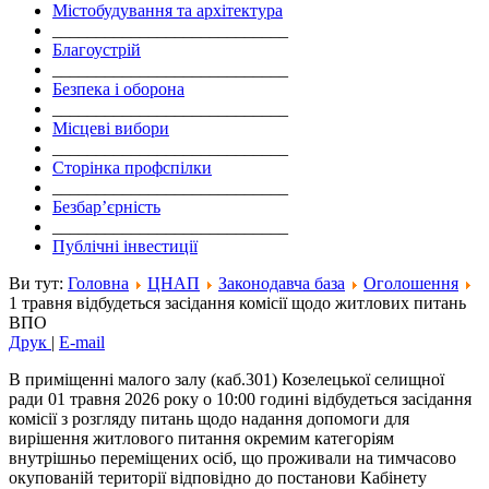
Містобудування та архітектура
___________________________
Благоустрій
___________________________
Безпека і оборона
___________________________
Місцеві вибори
___________________________
Сторінка профспілки
___________________________
Безбар’єрність
___________________________
Публічні інвестиції
Ви тут:
Головна
ЦНАП
Законодавча база
Оголошення
1 травня відбудеться засідання комісії щодо житлових питань
ВПО
Друк
|
E-mail
В приміщенні малого залу (каб.301) Козелецької селищної
ради 01 травня 2026 року о 10:00 годині відбудеться засідання
комісії з розгляду питань щодо надання допомоги для
вирішення житлового питання окремим категоріям
внутрішньо переміщених осіб, що проживали на тимчасово
окупованій території відповідно до постанови Кабінету