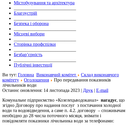
Містобудування та архітектура
___________________________
Благоустрій
___________________________
Безпека і оборона
___________________________
Місцеві вибори
___________________________
Сторінка профспілки
___________________________
Безбар’єрність
___________________________
Публічні інвестиції
Ви тут:
Головна
Виконавчий комітет
Склад виконавчого
комітету
Оголошення
Про передавання показників
лічильників води
Останнє оновлення: 14 листопада 2023
|
Друк
|
E-mail
Комунальне підприємство «Козелецьводоканал»
нагадує
, що
згідно Договору про надання послуг з постачання холодної
води та водовідведення, а саме п. 4.2. договору – споживачам
необхідно до 28 числа поточного місяця, знімати і
повідомляти показники лічильника води за телефонами: