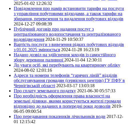
2025-01-02 12:26:32
Повідомлення про намір встановити тарифи на послуги
з управління побутовими відходами, а також тарифи на
збирання, перевезення та видалення побутових відходів
2024-12-27 09:08:39
Публічний договір про надання послуг з
централізованого водопостачання та централізованого
водовідведення
2024-11-29 10:50:37
Вартість послуги з вивезення рідких побутових відходів
з 01.01.2025 змінюється
2024-11-28 16:23:19
Надано дозвіл на здійснення заходів із самостійного
збору деревини паливної
2024-11-04 12:30:11
До уваги осіб, які перебувають на квартирному обліку
2024-08-02 12:01:16
Адреси та номери телефонів “гарячих ліній” відділів
обслуговування громадян (сервісних центрів) ГУ ПФУ в
Чернігівській області
2023-03-17 13:03:18
Про сплату земельного податку
2021-06-30 05:57:33
Про необхідність оформлення права власності на
земельні ділянки, якими користуються жителі громади
відповідно до наданих в попередні роки дозволів
2019-
06-05 09:00:54
Про передавання показників лічильників води
2017-12-
01 12:15:42