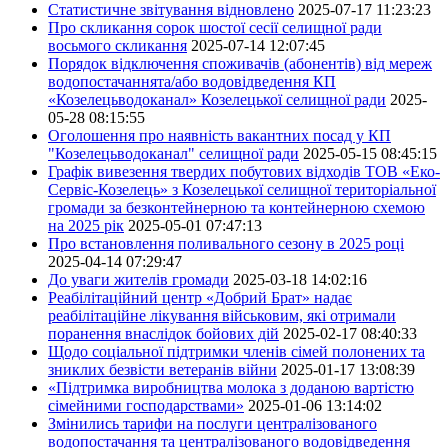
Статистичне звітування відновлено
2025-07-17 11:23:23
Про скликання сорок шостої сесії селищної ради
восьмого скликання
2025-07-14 12:07:45
Порядок відключення споживачів (абонентів) від мереж
водопостачаннята/або водовідведення КП
«Козелецьводоканал» Козелецької селищної ради
2025-
05-28 08:15:55
Оголошення про наявність вакантних посад у КП
"Козелецьводоканал" селищної ради
2025-05-15 08:45:15
Графік вивезення твердих побутових відходів ТОВ «Еко-
Сервіс-Козелець» з Козелецької селищної територіальної
громади за безконтейнерною та контейнерною схемою
на 2025 рік
2025-05-01 07:47:13
Про встановлення поливального сезону в 2025 році
2025-04-14 07:29:47
До уваги жителів громади
2025-03-18 14:02:16
Реабілітаційний центр «Добрий Брат» надає
реабілітаційне лікування військовим, які отримали
поранення внаслідок бойових дій
2025-02-17 08:40:33
Щодо соціальної підтримки членів сімей полонених та
зниклих безвісти ветеранів війни
2025-01-17 13:08:39
«Підтримка виробництва молока з доданою вартістю
сімейними господарствами»
2025-01-06 13:14:02
Змінились тарифи на послуги централізованого
водопостачання та централізованого водовідведення