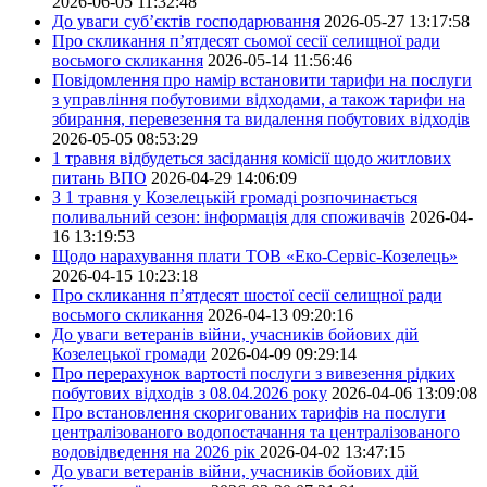
2026-06-05 11:32:48
До уваги суб’єктів господарювання
2026-05-27 13:17:58
Про скликання п’ятдесят сьомої сесії селищної ради
восьмого скликання
2026-05-14 11:56:46
Повідомлення про намір встановити тарифи на послуги
з управління побутовими відходами, а також тарифи на
збирання, перевезення та видалення побутових відходів
2026-05-05 08:53:29
1 травня відбудеться засідання комісії щодо житлових
питань ВПО
2026-04-29 14:06:09
З 1 травня у Козелецькій громаді розпочинається
поливальний сезон: інформація для споживачів
2026-04-
16 13:19:53
Щодо нарахування плати ТОВ «Еко-Сервіс-Козелець»
2026-04-15 10:23:18
Про скликання п’ятдесят шостої сесії селищної ради
восьмого скликання
2026-04-13 09:20:16
До уваги ветеранів війни, учасників бойових дій
Козелецької громади
2026-04-09 09:29:14
Про перерахунок вартості послуги з вивезення рідких
побутових відходів з 08.04.2026 року
2026-04-06 13:09:08
Про встановлення скоригованих тарифів на послуги
централізованого водопостачання та централізованого
водовідведення на 2026 рік
2026-04-02 13:47:15
До уваги ветеранів війни, учасників бойових дій