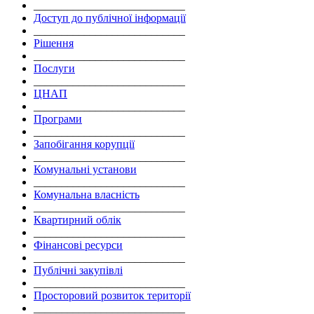
___________________________
Доступ до публічної інформації
___________________________
Рішення
___________________________
Послуги
___________________________
ЦНАП
___________________________
Програми
___________________________
Запобігання корупції
___________________________
Комунальні установи
___________________________
Комунальна власність
___________________________
Квартирний облік
___________________________
Фінансові ресурси
___________________________
Публічні закупівлі
___________________________
Просторовий розвиток території
___________________________