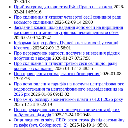
07:30:13
Прийом громадян юристом БФ «Право на захист»
2026-
02-24 14:59:16
Про скликання п’ятдесят четвертої сесії селищної ради
восьмого скликання
2026-02-09 14:26:00
Засідання комісії щодо надання допомоги на вирішення
житлового питання внутрішньо переміщеним особам
2026-02-09 14:07:41
Інформація про роботу Пунктів незламності у селищі
Козелець
2026-02-09 13:56:01
Про перерахунок вартості послуги з вивезення рідких
побутових відходів
2026-01-27 07:27:58
Про скликання п’ятдесят третьої сесії селищної ради
восьмого скликання
2026-01-12 12:48:55
Про проведення громадського обговорення
2026-01-08
13:01:26
Про встановлення тарифів на послуги централізованого
водопостачання та централізованого водовідведення на
2026 рік
2026-01-06 09:43:02
Про зміну розміру абонентської плати з 01.01.2026 року
2025-12-24 10:22:19
Про перерахунок вартості послуги з вивезення рідких
побутових відходів
2025-12-24 10:20:48
Оприлюднення звіту СЕО: реконструкція під автомийку
та кафе (вул. Соборності, 2).
2025-12-19 14:05:01