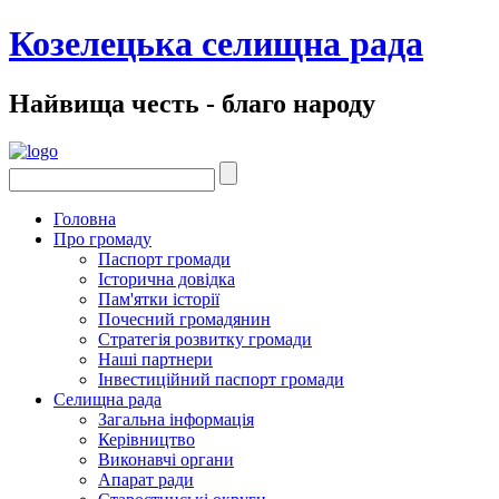
Козелецька селищна рада
Найвища честь - благо народу
Головна
Про громаду
Паспорт громади
Історична довідка
Пам'ятки історії
Почесний громадянин
Стратегія розвитку громади
Наші партнери
Інвестиційний паспорт громади
Селищна рада
Загальна інформація
Керівництво
Виконавчі органи
Апарат ради