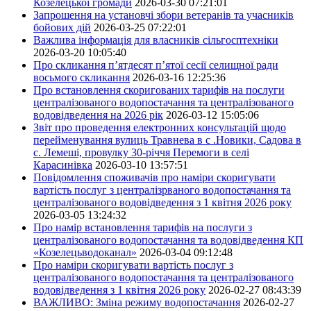
Козелецької громади
2026-03-30 07:21:01
Запрошення на установчі збори ветеранів та учасників
бойових дій
2026-03-25 07:22:01
Важлива інформація для власників сільгосптехніки
2026-03-20 10:05:40
Про скликання п’ятдесят п’ятої сесії селищної ради
восьмого скликання
2026-03-16 12:25:36
Про встановлення скоригованих тарифів на послуги
централізованого водопостачання та централізованого
водовідведення на 2026 рік
2026-03-12 15:05:06
Звіт про проведення електронних консультацій щодо
перейменування вулиць Травнева в с .Новики, Садова в
с. Лемеші, провулку 30-річчя Перемоги в селі
Карасинівка
2026-03-10 13:57:51
Повідомлення споживачів про наміри скоригувати
вартість послуг з централізрваного водопостачання та
централізованого водовідведення з 1 квітня 2026 року
2026-03-05 13:24:32
Про намір встановлення тарифів на послуги з
централізованого водопостачання та водовідведення КП
«Козелецьводоканал»
2026-03-04 09:12:48
Про наміри скоригувати вартість послуг з
централізованого водопостачання та централізованого
водовідведення з 1 квітня 2026 року
2026-02-27 08:43:39
ВАЖЛИВО: Зміна режиму водопостачання
2026-02-27