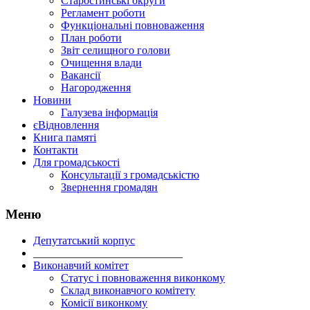
Старостинські округи
Регламент роботи
Функціональні повноваження
План роботи
Звіт селищного голови
Очищення влади
Вакансії
Нагородження
Новини
Галузева інформація
єВідновлення
Книга памяті
Контакти
Для громадськості
Консультації з громадськістю
Звернення громадян
Меню
Депутатський корпус
___________________________
Виконавчий комітет
Статус і повноваження виконкому
Склад виконавчого комітету
Комісії виконкому