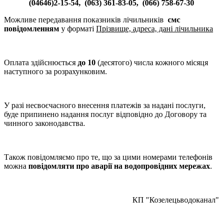
(04646)2-15-54, (063) 361-83-05, (066) 758-67-30
Можливе передавання показників лічильників
смс
повідомленням
у форматі
Прізвище, адреса, дані лічильника
Оплата здійснюється
до 10
(десятого) числа кожного місяця
наступного за розрахунковим.
У разі несвоєчасного внесення платежів за надані послуги,
буде припинено надання послуг відповідно до Договору та
чинного законодавства.
Також повідомляємо про те, що за цими номерами телефонів
можна
повідомляти про аварії на водопровідних мережах
.
КП "Козелецьводоканал"