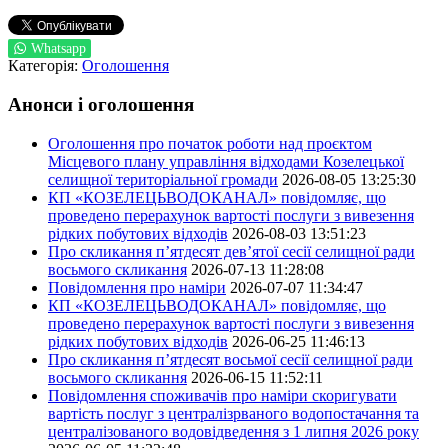
Whatsapp
Категорія:
Оголошення
Анонси і оголошення
Оголошення про початок роботи над проєктом
Місцевого плану управління відходами Козелецької
селищної територіальної громади
2026-08-05 13:25:30
КП «КОЗЕЛЕЦЬВОДОКАНАЛ» повідомляє, що
проведено перерахунок вартості послуги з вивезення
рідких побутових відходів
2026-08-03 13:51:23
Про скликання п’ятдесят дев’ятої сесії селищної ради
восьмого скликання
2026-07-13 11:28:08
Повідомлення про наміри
2026-07-07 11:34:47
КП «КОЗЕЛЕЦЬВОДОКАНАЛ» повідомляє, що
проведено перерахунок вартості послуги з вивезення
рідких побутових відходів
2026-06-25 11:46:13
Про скликання п’ятдесят восьмої сесії селищної ради
восьмого скликання
2026-06-15 11:52:11
Повідомлення споживачів про наміри скоригувати
вартість послуг з централізрваного водопостачання та
централізованого водовідведення з 1 липня 2026 року