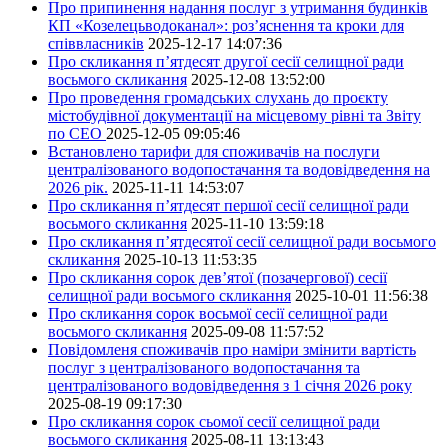
Про припинення надання послуг з утримання будинків
КП «Козелецьводоканал»: роз’яснення та кроки для
співвласників
2025-12-17 14:07:36
Про скликання п’ятдесят другої сесії селищної ради
восьмого скликання
2025-12-08 13:52:00
Про проведення громадських слухань до проєкту
містобудівної документації на місцевому рівні та Звіту
по СЕО
2025-12-05 09:05:46
Встановлено тарифи для споживачів на послуги
централізованого водопостачання та водовідведення на
2026 рік.
2025-11-11 14:53:07
Про скликання п’ятдесят першої сесії селищної ради
восьмого скликання
2025-11-10 13:59:18
Про скликання п’ятдесятої сесії селищної ради восьмого
скликання
2025-10-13 11:53:35
Про скликання сорок дев’ятої (позачергової) сесії
селищної ради восьмого скликання
2025-10-01 11:56:38
Про скликання сорок восьмої сесії селищної ради
восьмого скликання
2025-09-08 11:57:52
Повідомленя споживачів про наміри змінити вартість
послуг з централізованого водопостачання та
централізованого водовідведення з 1 січня 2026 року
2025-08-19 09:17:30
Про скликання сорок сьомої сесії селищної ради
восьмого скликання
2025-08-11 13:13:43