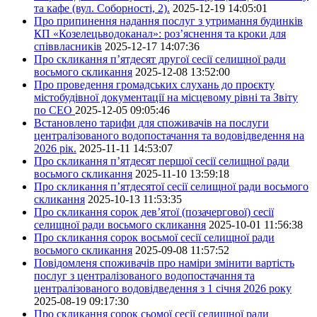
та кафе (вул. Соборності, 2).
2025-12-19 14:05:01
Про припинення надання послуг з утримання будинків
КП «Козелецьводоканал»: роз’яснення та кроки для
співвласників
2025-12-17 14:07:36
Про скликання п’ятдесят другої сесії селищної ради
восьмого скликання
2025-12-08 13:52:00
Про проведення громадських слухань до проєкту
містобудівної документації на місцевому рівні та Звіту
по СЕО
2025-12-05 09:05:46
Встановлено тарифи для споживачів на послуги
централізованого водопостачання та водовідведення на
2026 рік.
2025-11-11 14:53:07
Про скликання п’ятдесят першої сесії селищної ради
восьмого скликання
2025-11-10 13:59:18
Про скликання п’ятдесятої сесії селищної ради восьмого
скликання
2025-10-13 11:53:35
Про скликання сорок дев’ятої (позачергової) сесії
селищної ради восьмого скликання
2025-10-01 11:56:38
Про скликання сорок восьмої сесії селищної ради
восьмого скликання
2025-09-08 11:57:52
Повідомленя споживачів про наміри змінити вартість
послуг з централізованого водопостачання та
централізованого водовідведення з 1 січня 2026 року
2025-08-19 09:17:30
Про скликання сорок сьомої сесії селищної ради