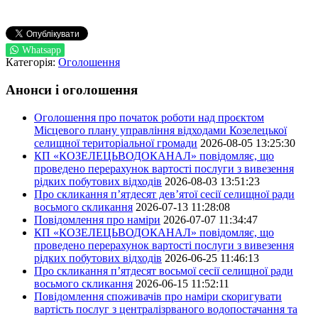
Whatsapp
Категорія:
Оголошення
Анонси і оголошення
Оголошення про початок роботи над проєктом
Місцевого плану управління відходами Козелецької
селищної територіальної громади
2026-08-05 13:25:30
КП «КОЗЕЛЕЦЬВОДОКАНАЛ» повідомляє, що
проведено перерахунок вартості послуги з вивезення
рідких побутових відходів
2026-08-03 13:51:23
Про скликання п’ятдесят дев’ятої сесії селищної ради
восьмого скликання
2026-07-13 11:28:08
Повідомлення про наміри
2026-07-07 11:34:47
КП «КОЗЕЛЕЦЬВОДОКАНАЛ» повідомляє, що
проведено перерахунок вартості послуги з вивезення
рідких побутових відходів
2026-06-25 11:46:13
Про скликання п’ятдесят восьмої сесії селищної ради
восьмого скликання
2026-06-15 11:52:11
Повідомлення споживачів про наміри скоригувати
вартість послуг з централізрваного водопостачання та