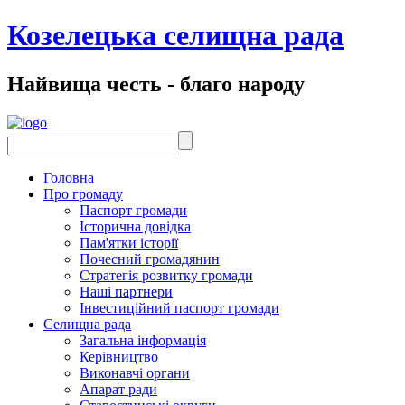
Козелецька селищна рада
Найвища честь - благо народу
Головна
Про громаду
Паспорт громади
Історична довідка
Пам'ятки історії
Почесний громадянин
Стратегія розвитку громади
Наші партнери
Інвестиційний паспорт громади
Селищна рада
Загальна інформація
Керівництво
Виконавчі органи
Апарат ради