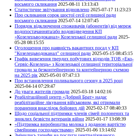
восьмого скликання
2025-08-11 13:13:43
Статистичне звітування відновлено
2025-07-17 11:23:23
Про скликання сорок шостої сесії селищної ради
восьмого скликання
2025-07-14 12:07:45
Порядок відключення споживачів (абонентів) від мереж
водопостачаннята/або водовідведення КП
«Козелецьводоканал» Козелецької селищної ради
2025-
05-28 08:15:55
Оголошення про наявність вакантних посад у КП
"Козелецьводоканал" селищної ради
2025-05-15 08:45:15
Графік вивезення твердих побутових відходів ТОВ «Еко-
Сервіс-Козелець» з Козелецької селищної територіальної
громади за безконтейнерною та контейнерною схемою
на 2025 рік
2025-05-01 07:47:13
Про встановлення поливального сезону в 2025 році
2025-04-14 07:29:47
До уваги жителів громади
2025-03-18 14:02:16
Реабілітаційний центр «Добрий Брат» надає
реабілітаційне лікування військовим, які отримали
поранення внаслідок бойових дій
2025-02-17 08:40:33
Щодо соціальної підтримки членів сімей полонених та
зниклих безвісти ветеранів війни
2025-01-17 13:08:39
«Підтримка виробництва молока з доданою вартістю
сімейними господарствами»
2025-01-06 13:14:02
Змінились тарифи на послуги централізованого