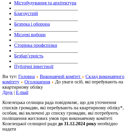
Містобудування та архітектура
___________________________
Благоустрій
___________________________
Безпека і оборона
___________________________
Місцеві вибори
___________________________
Сторінка профспілки
___________________________
Безбар’єрність
___________________________
Публічні інвестиції
Ви тут:
Головна
Виконавчий комітет
Склад виконавчого
комітету
Оголошення
До уваги осіб, які перебувають на
квартирному обліку
Друк
|
E-mail
Козелецька селищна рада повідомляє, що для уточнення
списків громадян, які перебувають на квартирному обліку*,
особам, які включені до списку громадян, які потребують
поліпшення житлових умов при виконавчому комітеті
Козелецької селищної ради
до 31.12.2024 року
необхідно
надати