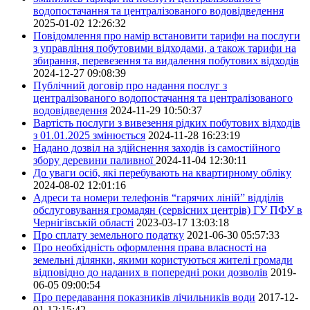
водопостачання та централізованого водовідведення
2025-01-02 12:26:32
Повідомлення про намір встановити тарифи на послуги
з управління побутовими відходами, а також тарифи на
збирання, перевезення та видалення побутових відходів
2024-12-27 09:08:39
Публічний договір про надання послуг з
централізованого водопостачання та централізованого
водовідведення
2024-11-29 10:50:37
Вартість послуги з вивезення рідких побутових відходів
з 01.01.2025 змінюється
2024-11-28 16:23:19
Надано дозвіл на здійснення заходів із самостійного
збору деревини паливної
2024-11-04 12:30:11
До уваги осіб, які перебувають на квартирному обліку
2024-08-02 12:01:16
Адреси та номери телефонів “гарячих ліній” відділів
обслуговування громадян (сервісних центрів) ГУ ПФУ в
Чернігівській області
2023-03-17 13:03:18
Про сплату земельного податку
2021-06-30 05:57:33
Про необхідність оформлення права власності на
земельні ділянки, якими користуються жителі громади
відповідно до наданих в попередні роки дозволів
2019-
06-05 09:00:54
Про передавання показників лічильників води
2017-12-
01 12:15:42