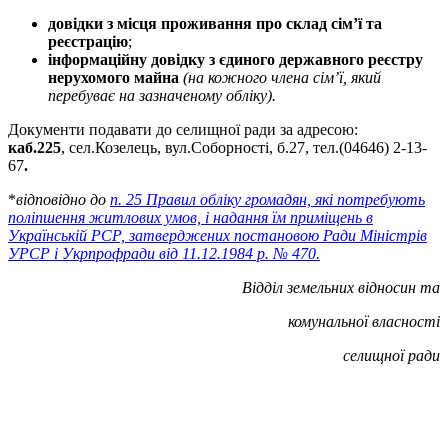
довідки з місця проживання про склад сім’ї та
реєстрацію
;
інформаційну довідку з єдиного державного реєстру
нерухомого майна
(на кожного члена сім’ї, який
перебуває на зазначеному обліку).
Документи подавати до селищної ради за адресою:
каб.225
, сел.Козелець, вул.Соборності, б.27, тел.(04646) 2-13-
67
.
*
відповідно до
п. 25 Правил обліку громадян, які потребують
поліпшення житлових умов, і надання їм приміщень в
Українській РСР, затверджених постановою Ради Міністрів
УРСР і Укрпрофради від 11.12.1984 р. № 470
.
Відділ земельних відносин та
комунальної
власності
селищної ради