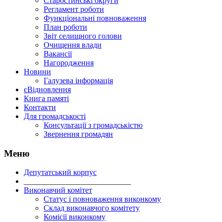
Старостинські округи
Регламент роботи
Функціональні повноваження
План роботи
Звіт селищного голови
Очищення влади
Вакансії
Нагородження
Новини
Галузева інформація
єВідновлення
Книга памяті
Контакти
Для громадськості
Консультації з громадськістю
Звернення громадян
Меню
Депутатський корпус
___________________________
Виконавчий комітет
Статус і повноваження виконкому
Склад виконавчого комітету
Комісії виконкому