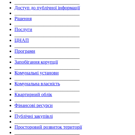
___________________________
Доступ до публічної інформації
___________________________
Рішення
___________________________
Послуги
___________________________
ЦНАП
___________________________
Програми
___________________________
Запобігання корупції
___________________________
Комунальні установи
___________________________
Комунальна власність
___________________________
Квартирний облік
___________________________
Фінансові ресурси
___________________________
Публічні закупівлі
___________________________
Просторовий розвиток території
___________________________