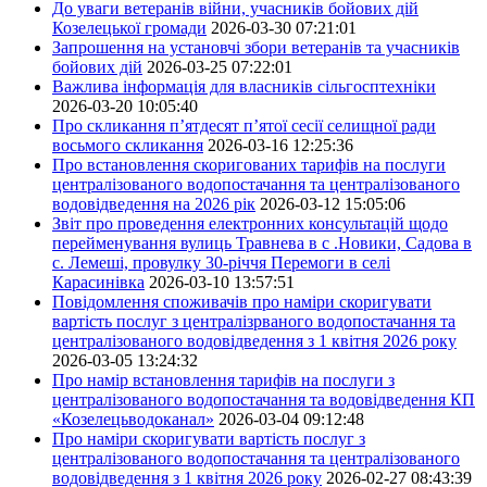
До уваги ветеранів війни, учасників бойових дій
Козелецької громади
2026-03-30 07:21:01
Запрошення на установчі збори ветеранів та учасників
бойових дій
2026-03-25 07:22:01
Важлива інформація для власників сільгосптехніки
2026-03-20 10:05:40
Про скликання п’ятдесят п’ятої сесії селищної ради
восьмого скликання
2026-03-16 12:25:36
Про встановлення скоригованих тарифів на послуги
централізованого водопостачання та централізованого
водовідведення на 2026 рік
2026-03-12 15:05:06
Звіт про проведення електронних консультацій щодо
перейменування вулиць Травнева в с .Новики, Садова в
с. Лемеші, провулку 30-річчя Перемоги в селі
Карасинівка
2026-03-10 13:57:51
Повідомлення споживачів про наміри скоригувати
вартість послуг з централізрваного водопостачання та
централізованого водовідведення з 1 квітня 2026 року
2026-03-05 13:24:32
Про намір встановлення тарифів на послуги з
централізованого водопостачання та водовідведення КП
«Козелецьводоканал»
2026-03-04 09:12:48
Про наміри скоригувати вартість послуг з
централізованого водопостачання та централізованого
водовідведення з 1 квітня 2026 року
2026-02-27 08:43:39