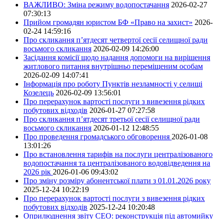
ВАЖЛИВО: Зміна режиму водопостачання
2026-02-27
07:30:13
Прийом громадян юристом БФ «Право на захист»
2026-
02-24 14:59:16
Про скликання п’ятдесят четвертої сесії селищної ради
восьмого скликання
2026-02-09 14:26:00
Засідання комісії щодо надання допомоги на вирішення
житлового питання внутрішньо переміщеним особам
2026-02-09 14:07:41
Інформація про роботу Пунктів незламності у селищі
Козелець
2026-02-09 13:56:01
Про перерахунок вартості послуги з вивезення рідких
побутових відходів
2026-01-27 07:27:58
Про скликання п’ятдесят третьої сесії селищної ради
восьмого скликання
2026-01-12 12:48:55
Про проведення громадського обговорення
2026-01-08
13:01:26
Про встановлення тарифів на послуги централізованого
водопостачання та централізованого водовідведення на
2026 рік
2026-01-06 09:43:02
Про зміну розміру абонентської плати з 01.01.2026 року
2025-12-24 10:22:19
Про перерахунок вартості послуги з вивезення рідких
побутових відходів
2025-12-24 10:20:48
Оприлюднення звіту СЕО: реконструкція під автомийку