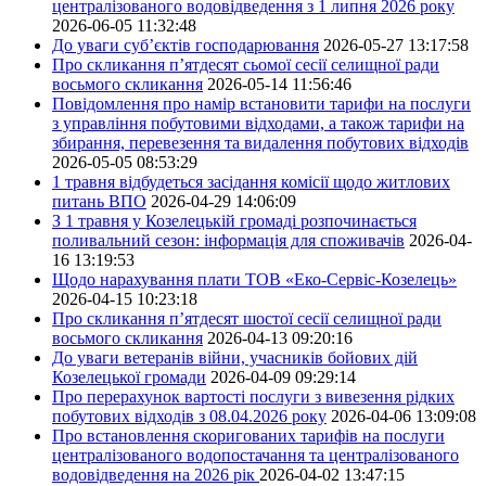
централізованого водовідведення з 1 липня 2026 року
2026-06-05 11:32:48
До уваги суб’єктів господарювання
2026-05-27 13:17:58
Про скликання п’ятдесят сьомої сесії селищної ради
восьмого скликання
2026-05-14 11:56:46
Повідомлення про намір встановити тарифи на послуги
з управління побутовими відходами, а також тарифи на
збирання, перевезення та видалення побутових відходів
2026-05-05 08:53:29
1 травня відбудеться засідання комісії щодо житлових
питань ВПО
2026-04-29 14:06:09
З 1 травня у Козелецькій громаді розпочинається
поливальний сезон: інформація для споживачів
2026-04-
16 13:19:53
Щодо нарахування плати ТОВ «Еко-Сервіс-Козелець»
2026-04-15 10:23:18
Про скликання п’ятдесят шостої сесії селищної ради
восьмого скликання
2026-04-13 09:20:16
До уваги ветеранів війни, учасників бойових дій
Козелецької громади
2026-04-09 09:29:14
Про перерахунок вартості послуги з вивезення рідких
побутових відходів з 08.04.2026 року
2026-04-06 13:09:08
Про встановлення скоригованих тарифів на послуги
централізованого водопостачання та централізованого
водовідведення на 2026 рік
2026-04-02 13:47:15