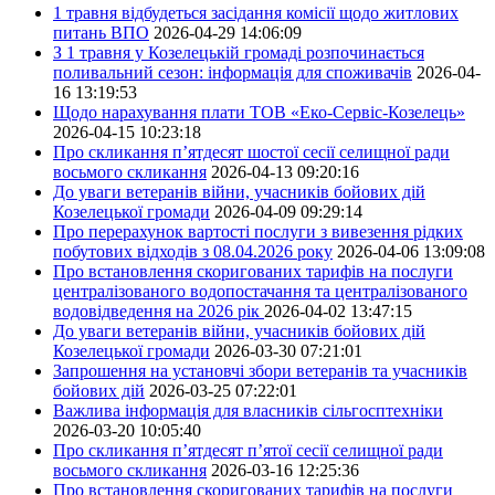
1 травня відбудеться засідання комісії щодо житлових
питань ВПО
2026-04-29 14:06:09
З 1 травня у Козелецькій громаді розпочинається
поливальний сезон: інформація для споживачів
2026-04-
16 13:19:53
Щодо нарахування плати ТОВ «Еко-Сервіс-Козелець»
2026-04-15 10:23:18
Про скликання п’ятдесят шостої сесії селищної ради
восьмого скликання
2026-04-13 09:20:16
До уваги ветеранів війни, учасників бойових дій
Козелецької громади
2026-04-09 09:29:14
Про перерахунок вартості послуги з вивезення рідких
побутових відходів з 08.04.2026 року
2026-04-06 13:09:08
Про встановлення скоригованих тарифів на послуги
централізованого водопостачання та централізованого
водовідведення на 2026 рік
2026-04-02 13:47:15
До уваги ветеранів війни, учасників бойових дій
Козелецької громади
2026-03-30 07:21:01
Запрошення на установчі збори ветеранів та учасників
бойових дій
2026-03-25 07:22:01
Важлива інформація для власників сільгосптехніки
2026-03-20 10:05:40
Про скликання п’ятдесят п’ятої сесії селищної ради
восьмого скликання
2026-03-16 12:25:36
Про встановлення скоригованих тарифів на послуги