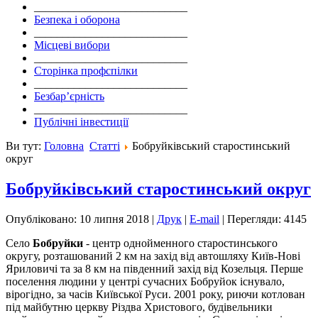
___________________________
Безпека і оборона
___________________________
Місцеві вибори
___________________________
Сторінка профспілки
___________________________
Безбар’єрність
___________________________
Публічні інвестиції
Ви тут:
Головна
Статті
Бобруйківський старостинський
округ
Бобруйківський старостинський округ
Опубліковано: 10 липня 2018
|
Друк
|
E-mail
|
Перегляди: 4145
Село
Бобруйки
- центр однойменного старостинського
округу, розташований 2 км на захід від автошляху Київ-Нові
Яриловичі та за 8 км на південний захід від Козельця. Перше
поселення людини у центрі сучасних Бобруйок існувало,
вірогідно, за часів Київської Ру­си. 2001 року, риючи котлован
під майбутню церкву Різдва Христового, будівельники