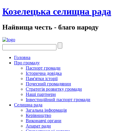
Козелецька селищна рада
Найвища честь - благо народу
Головна
Про громаду
Паспорт громади
Історична довідка
Пам'ятки історії
Почесний громадянин
Стратегія розвитку громади
Наші партнери
Інвестиційний паспорт громади
Селищна рада
Загальна інформація
Керівництво
Виконавчі органи
Апарат ради