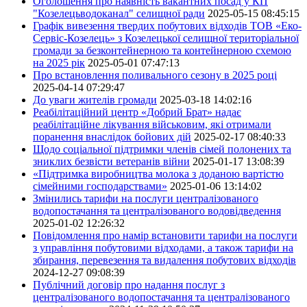
Оголошення про наявність вакантних посад у КП
"Козелецьводоканал" селищної ради
2025-05-15 08:45:15
Графік вивезення твердих побутових відходів ТОВ «Еко-
Сервіс-Козелець» з Козелецької селищної територіальної
громади за безконтейнерною та контейнерною схемою
на 2025 рік
2025-05-01 07:47:13
Про встановлення поливального сезону в 2025 році
2025-04-14 07:29:47
До уваги жителів громади
2025-03-18 14:02:16
Реабілітаційний центр «Добрий Брат» надає
реабілітаційне лікування військовим, які отримали
поранення внаслідок бойових дій
2025-02-17 08:40:33
Щодо соціальної підтримки членів сімей полонених та
зниклих безвісти ветеранів війни
2025-01-17 13:08:39
«Підтримка виробництва молока з доданою вартістю
сімейними господарствами»
2025-01-06 13:14:02
Змінились тарифи на послуги централізованого
водопостачання та централізованого водовідведення
2025-01-02 12:26:32
Повідомлення про намір встановити тарифи на послуги
з управління побутовими відходами, а також тарифи на
збирання, перевезення та видалення побутових відходів
2024-12-27 09:08:39
Публічний договір про надання послуг з
централізованого водопостачання та централізованого