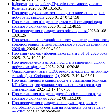
Інформація про роботу Пунктів незламності у селищі
Козелець
2026-02-09 13:56:01
Про перерахунок вартості послуги з вивезення рідких
побутових відходів
2026-01-27 07:27:58
Про скликання п’ятдесят третьої сесії селищної ради
восьмого скликання
2026-01-12 12:48:55
Про проведення громадського обговорення
2026-01-08
13:01:26
Про встановлення тарифів на послуги централізованого
водопостачання та централізованого водовідведення на
2026 рік
2026-01-06 09:43:02
Про зміну розміру абонентської плати з 01.01.2026 року
2025-12-24 10:22:19
Про перерахунок вартості послуги з вивезення рідких
побутових відходів
2025-12-24 10:20:48
Оприлюднення звіту СЕО: реконструкція під автомийку
та кафе (вул. Соборності, 2).
2025-12-19 14:05:01
Про припинення надання послуг з утримання будинків
КП «Козелецьводоканал»: роз’яснення та кроки для
співвласників
2025-12-17 14:07:36
Про скликання п’ятдесят другої сесії селищної ради
восьмого скликання
2025-12-08 13:52:00
Про проведення громадських слухань до проєкту
містобудівної документації на місцевому рівні та Звіту
по СЕО
2025-12-05 09:05:46