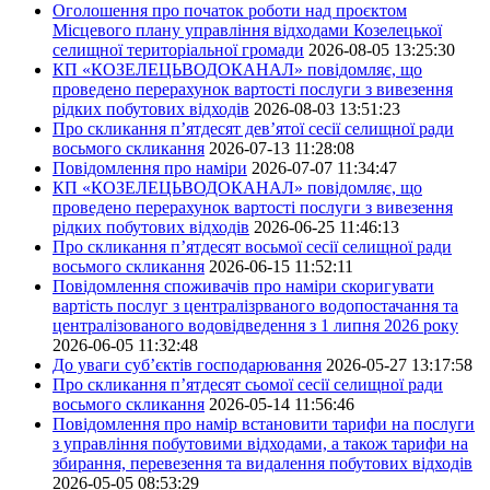
Оголошення про початок роботи над проєктом
Місцевого плану управління відходами Козелецької
селищної територіальної громади
2026-08-05 13:25:30
КП «КОЗЕЛЕЦЬВОДОКАНАЛ» повідомляє, що
проведено перерахунок вартості послуги з вивезення
рідких побутових відходів
2026-08-03 13:51:23
Про скликання п’ятдесят дев’ятої сесії селищної ради
восьмого скликання
2026-07-13 11:28:08
Повідомлення про наміри
2026-07-07 11:34:47
КП «КОЗЕЛЕЦЬВОДОКАНАЛ» повідомляє, що
проведено перерахунок вартості послуги з вивезення
рідких побутових відходів
2026-06-25 11:46:13
Про скликання п’ятдесят восьмої сесії селищної ради
восьмого скликання
2026-06-15 11:52:11
Повідомлення споживачів про наміри скоригувати
вартість послуг з централізрваного водопостачання та
централізованого водовідведення з 1 липня 2026 року
2026-06-05 11:32:48
До уваги суб’єктів господарювання
2026-05-27 13:17:58
Про скликання п’ятдесят сьомої сесії селищної ради
восьмого скликання
2026-05-14 11:56:46
Повідомлення про намір встановити тарифи на послуги
з управління побутовими відходами, а також тарифи на
збирання, перевезення та видалення побутових відходів
2026-05-05 08:53:29