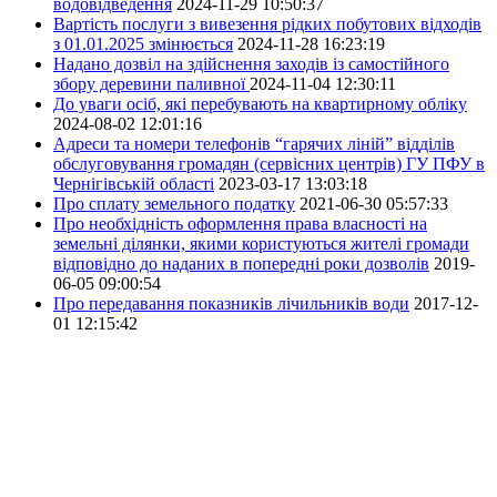
водовідведення
2024-11-29 10:50:37
Вартість послуги з вивезення рідких побутових відходів
з 01.01.2025 змінюється
2024-11-28 16:23:19
Надано дозвіл на здійснення заходів із самостійного
збору деревини паливної
2024-11-04 12:30:11
До уваги осіб, які перебувають на квартирному обліку
2024-08-02 12:01:16
Адреси та номери телефонів “гарячих ліній” відділів
обслуговування громадян (сервісних центрів) ГУ ПФУ в
Чернігівській області
2023-03-17 13:03:18
Про сплату земельного податку
2021-06-30 05:57:33
Про необхідність оформлення права власності на
земельні ділянки, якими користуються жителі громади
відповідно до наданих в попередні роки дозволів
2019-
06-05 09:00:54
Про передавання показників лічильників води
2017-12-
01 12:15:42