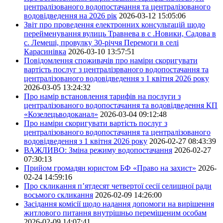
централізованого водопостачання та централізованого
водовідведення на 2026 рік
2026-03-12 15:05:06
Звіт про проведення електронних консультацій щодо
перейменування вулиць Травнева в с .Новики, Садова в
с. Лемеші, провулку 30-річчя Перемоги в селі
Карасинівка
2026-03-10 13:57:51
Повідомлення споживачів про наміри скоригувати
вартість послуг з централізрваного водопостачання та
централізованого водовідведення з 1 квітня 2026 року
2026-03-05 13:24:32
Про намір встановлення тарифів на послуги з
централізованого водопостачання та водовідведення КП
«Козелецьводоканал»
2026-03-04 09:12:48
Про наміри скоригувати вартість послуг з
централізованого водопостачання та централізованого
водовідведення з 1 квітня 2026 року
2026-02-27 08:43:39
ВАЖЛИВО: Зміна режиму водопостачання
2026-02-27
07:30:13
Прийом громадян юристом БФ «Право на захист»
2026-
02-24 14:59:16
Про скликання п’ятдесят четвертої сесії селищної ради
восьмого скликання
2026-02-09 14:26:00
Засідання комісії щодо надання допомоги на вирішення
житлового питання внутрішньо переміщеним особам
2026-02-09 14:07:41