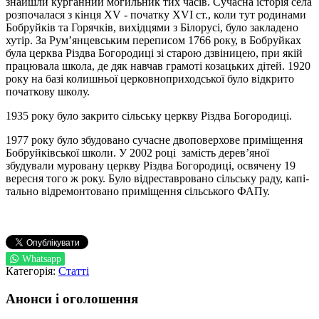
знайшли кур­ганний могильник тих часів. Сучасна історія села
розпочалася з кінця XV - початку XVI ст., коли тут родинами
Бобруйків та Горячків, вихідцями з Білорусі, було закладено
хутір. За Рум’янцевським переписом 1766 року, в Боб­­руйках
була церква Різдва Богородиці зі старою дзвіницею, при якій
працювала школа, де дяк нав­­чав грамоті козацьких дітей. 1920
року на базі колиш­ньої цер­ков­но­при­ходської бу­ло відкрито
почат­кову школу.
1935 року було закрито сільську церкву Різдва Богородиці.
1977 року було збудовано сучасне дво­по­вер­хове приміщення
Бобруйківської школи. У 2002 році замість дерев’яної
збудували муровану церкву Різдва Богородиці, освячену 19
вересня то­­го ж ро­ку. Було відреставровано сільську раду, ка­пі­
тально відремонтовано приміщення сільського ФАПу.
Whatsapp
Категорія:
Статті
Анонси і оголошення