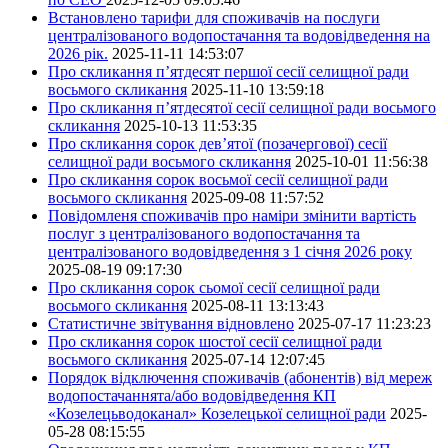
Встановлено тарифи для споживачів на послуги
централізованого водопостачання та водовідведення на
2026 рік.
2025-11-11 14:53:07
Про скликання п’ятдесят першої сесії селищної ради
восьмого скликання
2025-11-10 13:59:18
Про скликання п’ятдесятої сесії селищної ради восьмого
скликання
2025-10-13 11:53:35
Про скликання сорок дев’ятої (позачергової) сесії
селищної ради восьмого скликання
2025-10-01 11:56:38
Про скликання сорок восьмої сесії селищної ради
восьмого скликання
2025-09-08 11:57:52
Повідомленя споживачів про наміри змінити вартість
послуг з централізованого водопостачання та
централізованого водовідведення з 1 січня 2026 року
2025-08-19 09:17:30
Про скликання сорок сьомої сесії селищної ради
восьмого скликання
2025-08-11 13:13:43
Статистичне звітування відновлено
2025-07-17 11:23:23
Про скликання сорок шостої сесії селищної ради
восьмого скликання
2025-07-14 12:07:45
Порядок відключення споживачів (абонентів) від мереж
водопостачаннята/або водовідведення КП
«Козелецьводоканал» Козелецької селищної ради
2025-
05-28 08:15:55