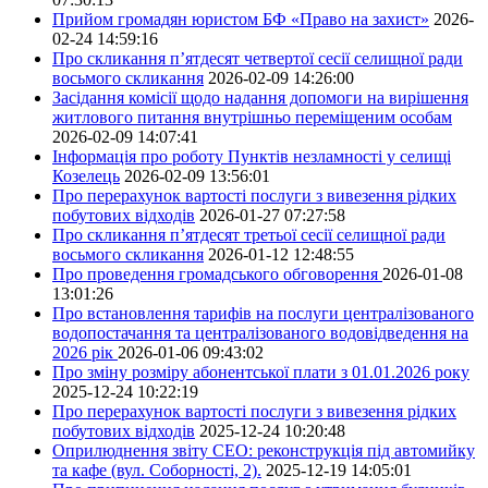
Прийом громадян юристом БФ «Право на захист»
2026-
02-24 14:59:16
Про скликання п’ятдесят четвертої сесії селищної ради
восьмого скликання
2026-02-09 14:26:00
Засідання комісії щодо надання допомоги на вирішення
житлового питання внутрішньо переміщеним особам
2026-02-09 14:07:41
Інформація про роботу Пунктів незламності у селищі
Козелець
2026-02-09 13:56:01
Про перерахунок вартості послуги з вивезення рідких
побутових відходів
2026-01-27 07:27:58
Про скликання п’ятдесят третьої сесії селищної ради
восьмого скликання
2026-01-12 12:48:55
Про проведення громадського обговорення
2026-01-08
13:01:26
Про встановлення тарифів на послуги централізованого
водопостачання та централізованого водовідведення на
2026 рік
2026-01-06 09:43:02
Про зміну розміру абонентської плати з 01.01.2026 року
2025-12-24 10:22:19
Про перерахунок вартості послуги з вивезення рідких
побутових відходів
2025-12-24 10:20:48
Оприлюднення звіту СЕО: реконструкція під автомийку
та кафе (вул. Соборності, 2).
2025-12-19 14:05:01