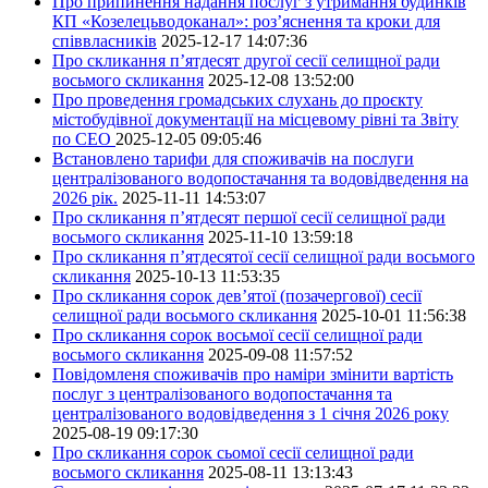
Про припинення надання послуг з утримання будинків
КП «Козелецьводоканал»: роз’яснення та кроки для
співвласників
2025-12-17 14:07:36
Про скликання п’ятдесят другої сесії селищної ради
восьмого скликання
2025-12-08 13:52:00
Про проведення громадських слухань до проєкту
містобудівної документації на місцевому рівні та Звіту
по СЕО
2025-12-05 09:05:46
Встановлено тарифи для споживачів на послуги
централізованого водопостачання та водовідведення на
2026 рік.
2025-11-11 14:53:07
Про скликання п’ятдесят першої сесії селищної ради
восьмого скликання
2025-11-10 13:59:18
Про скликання п’ятдесятої сесії селищної ради восьмого
скликання
2025-10-13 11:53:35
Про скликання сорок дев’ятої (позачергової) сесії
селищної ради восьмого скликання
2025-10-01 11:56:38
Про скликання сорок восьмої сесії селищної ради
восьмого скликання
2025-09-08 11:57:52
Повідомленя споживачів про наміри змінити вартість
послуг з централізованого водопостачання та
централізованого водовідведення з 1 січня 2026 року
2025-08-19 09:17:30
Про скликання сорок сьомої сесії селищної ради
восьмого скликання
2025-08-11 13:13:43