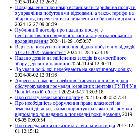
2025-01-02 12:26:32
Повідомлення про намір встановити тарифи на послуги
з управління побутовими відходами, а також тарифи на
збирання, перевезення та видалення побутових відходів
2024-12-27 09:08:39
Публічний договір про надання послуг з
централізованого водопостачання та централізованого
водовідведення
2024-11-29 10:50:37
Вартість послуги з вивезення рідких побутових відходів
з 01.01.2025 змінюється
2024-11-28 16:23:19
Надано дозвіл на здійснення заходів із самостійного
збору деревини паливної
2024-11-04 12:30:11
До уваги осіб, які перебувають на квартирному обліку
2024-08-02 12:01:16
Адреси та номери телефонів “гарячих ліній” відділів
обслуговування громадян (сервісних центрів) ГУ ПФУ в
Чернігівській області
2023-03-17 13:03:18
Про сплату земельного податку
2021-06-30 05:57:33
Про необхідність оформлення права власності на
земельні ділянки, якими користуються жителі громади
відповідно до наданих в попередні роки дозволів
2019-
06-05 09:00:54
Про передавання показників лічильників води
2017-12-
01 12:15:42