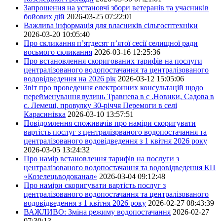
Запрошення на установчі збори ветеранів та учасників
бойових дій
2026-03-25 07:22:01
Важлива інформація для власників сільгосптехніки
2026-03-20 10:05:40
Про скликання п’ятдесят п’ятої сесії селищної ради
восьмого скликання
2026-03-16 12:25:36
Про встановлення скоригованих тарифів на послуги
централізованого водопостачання та централізованого
водовідведення на 2026 рік
2026-03-12 15:05:06
Звіт про проведення електронних консультацій щодо
перейменування вулиць Травнева в с .Новики, Садова в
с. Лемеші, провулку 30-річчя Перемоги в селі
Карасинівка
2026-03-10 13:57:51
Повідомлення споживачів про наміри скоригувати
вартість послуг з централізрваного водопостачання та
централізованого водовідведення з 1 квітня 2026 року
2026-03-05 13:24:32
Про намір встановлення тарифів на послуги з
централізованого водопостачання та водовідведення КП
«Козелецьводоканал»
2026-03-04 09:12:48
Про наміри скоригувати вартість послуг з
централізованого водопостачання та централізованого
водовідведення з 1 квітня 2026 року
2026-02-27 08:43:39
ВАЖЛИВО: Зміна режиму водопостачання
2026-02-27
07:30:13