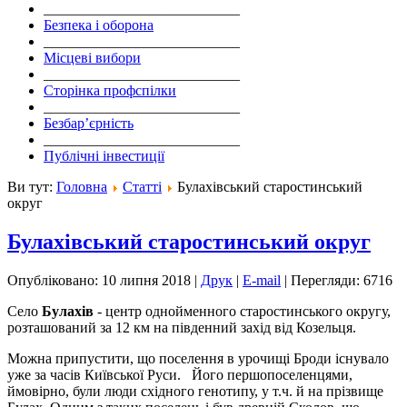
___________________________
Безпека і оборона
___________________________
Місцеві вибори
___________________________
Сторінка профспілки
___________________________
Безбар’єрність
___________________________
Публічні інвестиції
Ви тут:
Головна
Статті
Булахівський старостинський
округ
Булахівський старостинський округ
Опубліковано: 10 липня 2018
|
Друк
|
E-mail
|
Перегляди: 6716
Село
Булахів
- центр однойменного старостинського округу,
розташований за 12 км на південний за­­хід від Козельця.
Можна припустити, що поселення в урочищі Броди існувало
уже за часів Київської Руси. Його першопоселенцями,
ймовірно, були люди східного генотипу, у т.ч. й на прізвище