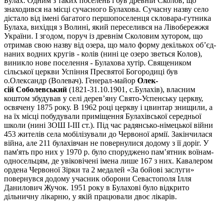
Булах. Одним з таких поселень і був древ­­­ній Сколов, що
знаходився на місці сучасного Булахова. Сучасну назву село
дістало від імені багатого першопоселенця скловара-гутника
Булаха, ви­хід­ця з Волині, який переселився на Лівобережжя
України. І згодом, поруч із древ­нім Сколовим хутором, що
отримав свою назву від озера, що мало фор­му декількох об’єд­
на­них вод­них кругів - колів (нині це озеро зветься Колов),
виникло нове по­се­лення - Булахова хутір. Священиком
сільської церкви Успіння Пресвятої Богородиці був
о.Олександр (Волевач). Генерал-майор
Олек­
сій
Соболевський
(1821-31.10.1901, с.Булахів), влас­ним
коштом збудував у селі дерев’яну Свято-Успенську церк­ву,
освячену 1875 року. В 1962 році церк­ву і цвинтар знищили, а
на їх місці побудували приміщення Булахівської середньої
школи (нині ЗОШ I-III ст.). Під час радянсько-німецької війни
453 жителів села мобілізували до Червоної армії. Закінчилася
війна, але 211 булахівчан не повернулися додому з її доріг. У
пам'ять про них у 1970 р. бу­ло споруджено пам’ятник воїнам-
односельцям, де увіковічені імена лише 167 з них. Ка­ва­лером
ордена Червоної Зірки та 2 медалей «За бойові заслуги»
повернувся додому учас­ник обо­ро­ни Севастополя Ілля
Данилович Жучок. 1951 року в Булахові було відкрито
дільничну лікарню, у якій працювали двоє лікарів.