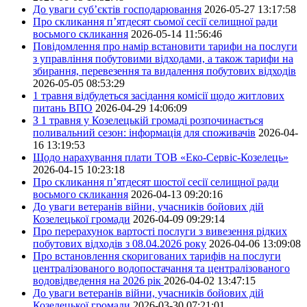
До уваги суб’єктів господарювання
2026-05-27 13:17:58
Про скликання п’ятдесят сьомої сесії селищної ради
восьмого скликання
2026-05-14 11:56:46
Повідомлення про намір встановити тарифи на послуги
з управління побутовими відходами, а також тарифи на
збирання, перевезення та видалення побутових відходів
2026-05-05 08:53:29
1 травня відбудеться засідання комісії щодо житлових
питань ВПО
2026-04-29 14:06:09
З 1 травня у Козелецькій громаді розпочинається
поливальний сезон: інформація для споживачів
2026-04-
16 13:19:53
Щодо нарахування плати ТОВ «Еко-Сервіс-Козелець»
2026-04-15 10:23:18
Про скликання п’ятдесят шостої сесії селищної ради
восьмого скликання
2026-04-13 09:20:16
До уваги ветеранів війни, учасників бойових дій
Козелецької громади
2026-04-09 09:29:14
Про перерахунок вартості послуги з вивезення рідких
побутових відходів з 08.04.2026 року
2026-04-06 13:09:08
Про встановлення скоригованих тарифів на послуги
централізованого водопостачання та централізованого
водовідведення на 2026 рік
2026-04-02 13:47:15
До уваги ветеранів війни, учасників бойових дій
Козелецької громади
2026-03-30 07:21:01