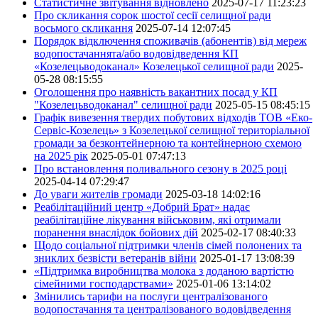
Статистичне звітування відновлено
2025-07-17 11:23:23
Про скликання сорок шостої сесії селищної ради
восьмого скликання
2025-07-14 12:07:45
Порядок відключення споживачів (абонентів) від мереж
водопостачаннята/або водовідведення КП
«Козелецьводоканал» Козелецької селищної ради
2025-
05-28 08:15:55
Оголошення про наявність вакантних посад у КП
"Козелецьводоканал" селищної ради
2025-05-15 08:45:15
Графік вивезення твердих побутових відходів ТОВ «Еко-
Сервіс-Козелець» з Козелецької селищної територіальної
громади за безконтейнерною та контейнерною схемою
на 2025 рік
2025-05-01 07:47:13
Про встановлення поливального сезону в 2025 році
2025-04-14 07:29:47
До уваги жителів громади
2025-03-18 14:02:16
Реабілітаційний центр «Добрий Брат» надає
реабілітаційне лікування військовим, які отримали
поранення внаслідок бойових дій
2025-02-17 08:40:33
Щодо соціальної підтримки членів сімей полонених та
зниклих безвісти ветеранів війни
2025-01-17 13:08:39
«Підтримка виробництва молока з доданою вартістю
сімейними господарствами»
2025-01-06 13:14:02
Змінились тарифи на послуги централізованого
водопостачання та централізованого водовідведення