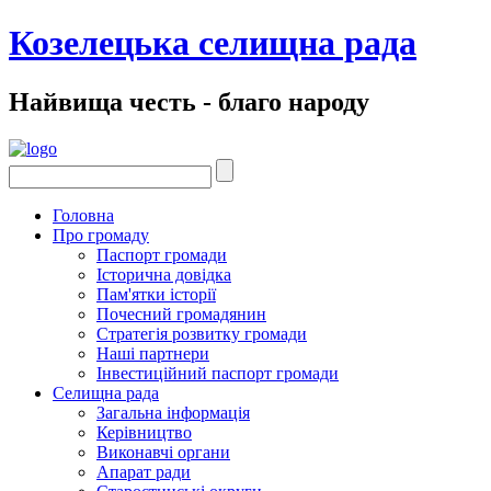
Козелецька селищна рада
Найвища честь - благо народу
Головна
Про громаду
Паспорт громади
Історична довідка
Пам'ятки історії
Почесний громадянин
Стратегія розвитку громади
Наші партнери
Інвестиційний паспорт громади
Селищна рада
Загальна інформація
Керівництво
Виконавчі органи
Апарат ради