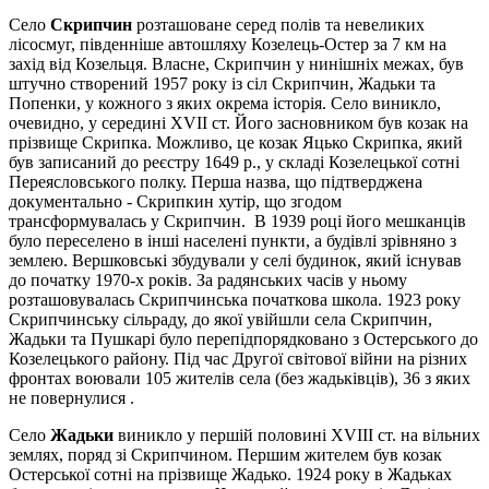
Село
Скрипчин
розташоване серед полів та не­ве­ли­ких
лісосмуг, південніше автошляху Козелець-Остер за 7 км на
захід від Козельця. Власне, Скрипчин у нинішніх межах, був
штучно створений 1957 року із сіл Скрипчин, Жадь­ки та
Попенки, у кожного з яких окрема історія. Село виникло,
очевидно, у середині XVII ст. Його засновником був козак на
прізвище Скрип­ка. Можливо, це козак Яцько Скрипка, який
був записаний до реєстру 1649 р., у складі Ко­зе­лець­кої сотні
Переясловського полку. Перша назва, що підтверджена
документально - Скрипкин ху­тір, що згодом
трансформувалась у Скрипчин. В 1939 ро­ці його мешканців
було переселено в інші населені пункти, а будівлі зрівняно з
зем­лею. Вершковські збудували у селі будинок, який існував
до початку 1970-х років. За радянських ча­сів у ньому
розташовувалась Скрипчинська початкова школа. 1923 року
Скрипчинську сільраду, до якої увійшли села Скрипчин,
Жадьки та Пушкарі було перепідпорядковано з Остерського до
Козелецького району. Під час Другої світової війни на різ­них
фронтах воювали 105 жителів села (без жадь­­ків­ців), 36 з яких
не повернулися .
Село
Жадьки
виникло у першій половині XVIII ст. на вільних
землях, поряд зі Скрипчином. Першим жи­телем був козак
Остерської сотні на прізвище Жадько. 1924 року в Жадьках