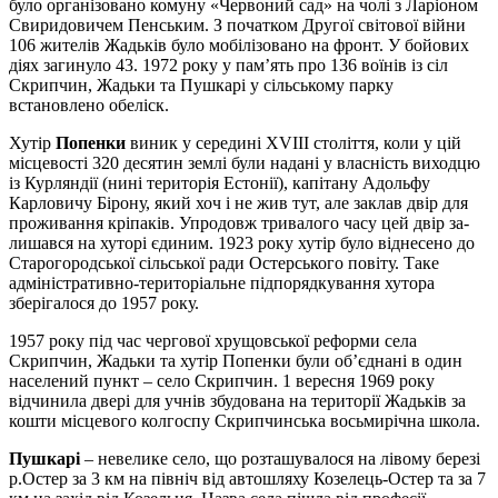
було організовано ко­муну «Чер­воний сад» на чолі з Ларіоном
Сви­ри­до­ви­чем Пенсь­ким. З початком Другої світової війни
106 жи­те­лів Жадьків було мобілізовано на фронт. У бо­йо­вих
діях загинуло 43. 1972 року у пам’ять про 136 воїнів із сіл
Скрип­чин, Жадьки та Пушкарі у сільському пар­ку
встановлено обеліск.
Хутір
Попенки
виник у середині XVIII століття, коли у цій
місцевості 320 десятин землі були надані у влас­ність виходцю
із Курляндії (нині територія Естонії), капітану Адольфу
Карловичу Бірону, який хоч і не жив тут, але заклав двір для
проживання кріпаків. Упродовж тривалого часу цей двір за­­
лишався на хуторі єдиним. 1923 року хутір було віднесено до
Старогородської сільської ради Остерського повіту. Та­ке
адміністративно-територіальне підпорядкування хутора
зберігалося до 1957 року.
1957 року під час чергової хрущовської реформи села
Скрипчин, Жадьки та хутір По­пен­ки були об’єднані в один
населений пункт – село Скрипчин. 1 вересня 1969 року
відчинила двері для учнів збудована на території Жадьків за
кошти міс­це­вого колгоспу Скрипчинська восьмирічна школа.
Пушкарі
– невелике село, що розташувалося на лівому бе­ре­зі
р.Остер за 3 км на північ від автошляху Козелець-Остер та за 7