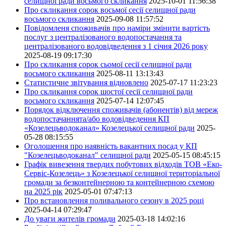
селищної ради восьмого скликання
2025-10-01 11:56:38
Про скликання сорок восьмої сесії селищної ради
восьмого скликання
2025-09-08 11:57:52
Повідомленя споживачів про наміри змінити вартість
послуг з централізованого водопостачання та
централізованого водовідведення з 1 січня 2026 року
2025-08-19 09:17:30
Про скликання сорок сьомої сесії селищної ради
восьмого скликання
2025-08-11 13:13:43
Статистичне звітування відновлено
2025-07-17 11:23:23
Про скликання сорок шостої сесії селищної ради
восьмого скликання
2025-07-14 12:07:45
Порядок відключення споживачів (абонентів) від мереж
водопостачаннята/або водовідведення КП
«Козелецьводоканал» Козелецької селищної ради
2025-
05-28 08:15:55
Оголошення про наявність вакантних посад у КП
"Козелецьводоканал" селищної ради
2025-05-15 08:45:15
Графік вивезення твердих побутових відходів ТОВ «Еко-
Сервіс-Козелець» з Козелецької селищної територіальної
громади за безконтейнерною та контейнерною схемою
на 2025 рік
2025-05-01 07:47:13
Про встановлення поливального сезону в 2025 році
2025-04-14 07:29:47
До уваги жителів громади
2025-03-18 14:02:16