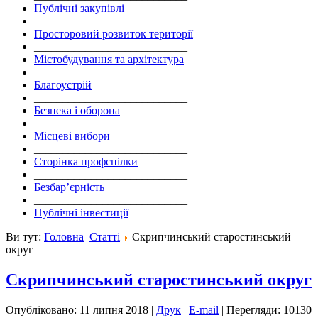
Публічні закупівлі
___________________________
Просторовий розвиток території
___________________________
Містобудування та архітектура
___________________________
Благоустрій
___________________________
Безпека і оборона
___________________________
Місцеві вибори
___________________________
Сторінка профспілки
___________________________
Безбар’єрність
___________________________
Публічні інвестиції
Ви тут:
Головна
Статті
Скрипчинський старостинський
округ
Скрипчинський старостинський округ
Опубліковано: 11 липня 2018
|
Друк
|
E-mail
|
Перегляди: 10130