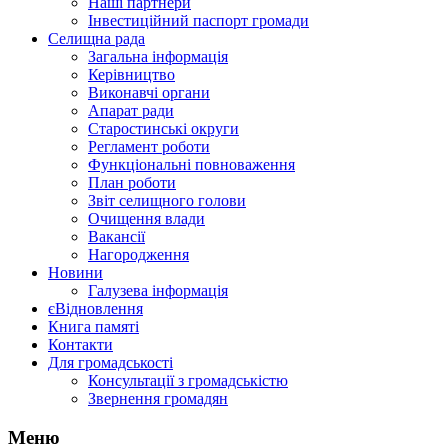
Наші партнери
Інвестиційний паспорт громади
Селищна рада
Загальна інформація
Керівництво
Виконавчі органи
Апарат ради
Старостинські округи
Регламент роботи
Функціональні повноваження
План роботи
Звіт селищного голови
Очищення влади
Вакансії
Нагородження
Новини
Галузева інформація
єВідновлення
Книга памяті
Контакти
Для громадськості
Консультації з громадськістю
Звернення громадян
Меню