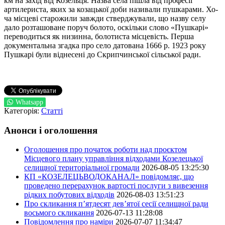
км на захід від Козельця. Назва села пішла від професії
артилериста, яких за козацької доби називали пушкарами. Хо­
ча місцеві старожили завжди стверджували, що назву селу
дало розташоване поруч болото, ос­кіль­ки слово «Пушкарі»
переводиться як низинна, болотиста місцевість. Перша
документальна згадка про село датована 1666 р. 1923 року
Пушкарі були віднесені до Скрипчинської сільської ради.
Whatsapp
Категорія:
Статті
Анонси і оголошення
Оголошення про початок роботи над проєктом
Місцевого плану управління відходами Козелецької
селищної територіальної громади
2026-08-05 13:25:30
КП «КОЗЕЛЕЦЬВОДОКАНАЛ» повідомляє, що
проведено перерахунок вартості послуги з вивезення
рідких побутових відходів
2026-08-03 13:51:23
Про скликання п’ятдесят дев’ятої сесії селищної ради
восьмого скликання
2026-07-13 11:28:08
Повідомлення про наміри
2026-07-07 11:34:47