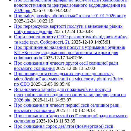
водопостачання та централізованого водовідведення на
2026 рік
2026-01-06 09:43:02
Про зміну розміру абонентської плати з 01.01.2026 року
2025-12-24 10:22:19
Про перерахунок вартості послуги з вивезення рідких
побутових відходів
2025-12-24 10:20:48
Оприлюднення звіту СЕО: реконструкція під автомийку
та кафе (вул. Соборності, 2).
2025-12-19 14:05:01
Про припинення надання послуг з утримання будинків
КП «Козелецьводоканал»: роз’яснення та кроки для
співвласників
2025-12-17 14:07:36
Про скликання п’ятдесят другої сесії селищної ради
восьмого скликання
2025-12-08 13:52:00
Про проведення громадських слухань до проєкту
містобудівної документації на місцевому рівні та Звіту
по СЕО
2025-12-05 09:05:46
Встановлено тарифи для споживачів на послуги
централізованого водопостачання та водовідведення на
2026 рік.
2025-11-11 14:53:07
Про скликання п’ятдесят першої сесії селищної ради
восьмого скликання
2025-11-10 13:59:18
Про скликання п’ятдесятої сесії селищної ради восьмого
скликання
2025-10-13 11:53:35
Про скликання сорок дев’ятої (позачергової) сесії