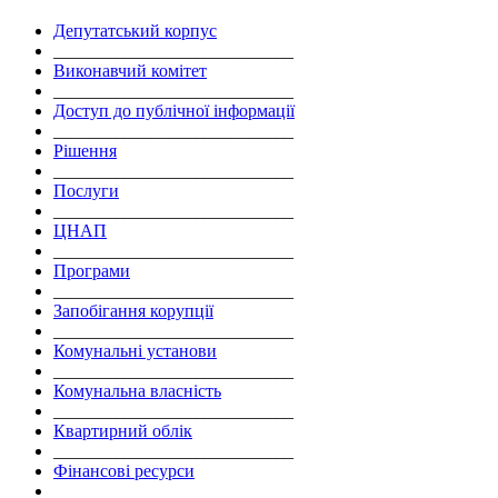
Депутатський корпус
___________________________
Виконавчий комітет
___________________________
Доступ до публічної інформації
___________________________
Рішення
___________________________
Послуги
___________________________
ЦНАП
___________________________
Програми
___________________________
Запобігання корупції
___________________________
Комунальні установи
___________________________
Комунальна власність
___________________________
Квартирний облік
___________________________
Фінансові ресурси
___________________________