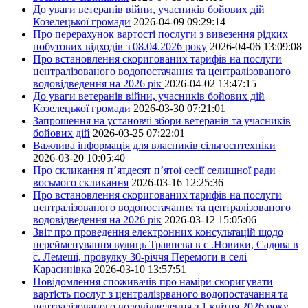
До уваги ветеранів війни, учасників бойових дій
Козелецької громади
2026-04-09 09:29:14
Про перерахунок вартості послуги з вивезення рідких
побутових відходів з 08.04.2026 року
2026-04-06 13:09:08
Про встановлення скоригованих тарифів на послуги
централізованого водопостачання та централізованого
водовідведення на 2026 рік
2026-04-02 13:47:15
До уваги ветеранів війни, учасників бойових дій
Козелецької громади
2026-03-30 07:21:01
Запрошення на установчі збори ветеранів та учасників
бойових дій
2026-03-25 07:22:01
Важлива інформація для власників сільгосптехніки
2026-03-20 10:05:40
Про скликання п’ятдесят п’ятої сесії селищної ради
восьмого скликання
2026-03-16 12:25:36
Про встановлення скоригованих тарифів на послуги
централізованого водопостачання та централізованого
водовідведення на 2026 рік
2026-03-12 15:05:06
Звіт про проведення електронних консультацій щодо
перейменування вулиць Травнева в с .Новики, Садова в
с. Лемеші, провулку 30-річчя Перемоги в селі
Карасинівка
2026-03-10 13:57:51
Повідомлення споживачів про наміри скоригувати
вартість послуг з централізрваного водопостачання та
централізованого водовідведення з 1 квітня 2026 року