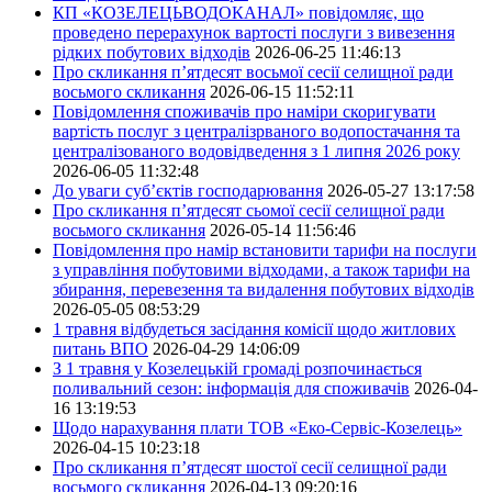
КП «КОЗЕЛЕЦЬВОДОКАНАЛ» повідомляє, що
проведено перерахунок вартості послуги з вивезення
рідких побутових відходів
2026-06-25 11:46:13
Про скликання п’ятдесят восьмої сесії селищної ради
восьмого скликання
2026-06-15 11:52:11
Повідомлення споживачів про наміри скоригувати
вартість послуг з централізрваного водопостачання та
централізованого водовідведення з 1 липня 2026 року
2026-06-05 11:32:48
До уваги суб’єктів господарювання
2026-05-27 13:17:58
Про скликання п’ятдесят сьомої сесії селищної ради
восьмого скликання
2026-05-14 11:56:46
Повідомлення про намір встановити тарифи на послуги
з управління побутовими відходами, а також тарифи на
збирання, перевезення та видалення побутових відходів
2026-05-05 08:53:29
1 травня відбудеться засідання комісії щодо житлових
питань ВПО
2026-04-29 14:06:09
З 1 травня у Козелецькій громаді розпочинається
поливальний сезон: інформація для споживачів
2026-04-
16 13:19:53
Щодо нарахування плати ТОВ «Еко-Сервіс-Козелець»
2026-04-15 10:23:18
Про скликання п’ятдесят шостої сесії селищної ради
восьмого скликання
2026-04-13 09:20:16