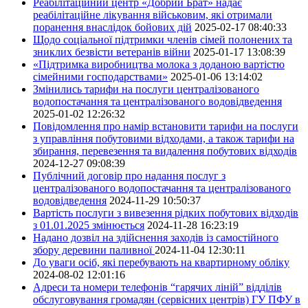
Реабілітаційний центр «Добрий Брат» надає
реабілітаційне лікування військовим, які отримали
поранення внаслідок бойових дій
2025-02-17 08:40:33
Щодо соціальної підтримки членів сімей полонених та
зниклих безвісти ветеранів війни
2025-01-17 13:08:39
«Підтримка виробництва молока з доданою вартістю
сімейними господарствами»
2025-01-06 13:14:02
Змінились тарифи на послуги централізованого
водопостачання та централізованого водовідведення
2025-01-02 12:26:32
Повідомлення про намір встановити тарифи на послуги
з управління побутовими відходами, а також тарифи на
збирання, перевезення та видалення побутових відходів
2024-12-27 09:08:39
Публічний договір про надання послуг з
централізованого водопостачання та централізованого
водовідведення
2024-11-29 10:50:37
Вартість послуги з вивезення рідких побутових відходів
з 01.01.2025 змінюється
2024-11-28 16:23:19
Надано дозвіл на здійснення заходів із самостійного
збору деревини паливної
2024-11-04 12:30:11
До уваги осіб, які перебувають на квартирному обліку
2024-08-02 12:01:16
Адреси та номери телефонів “гарячих ліній” відділів
обслуговування громадян (сервісних центрів) ГУ ПФУ в