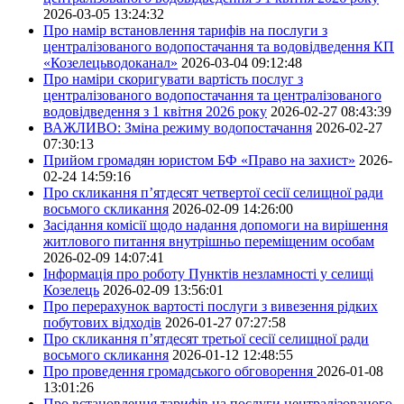
2026-03-05 13:24:32
Про намір встановлення тарифів на послуги з
централізованого водопостачання та водовідведення КП
«Козелецьводоканал»
2026-03-04 09:12:48
Про наміри скоригувати вартість послуг з
централізованого водопостачання та централізованого
водовідведення з 1 квітня 2026 року
2026-02-27 08:43:39
ВАЖЛИВО: Зміна режиму водопостачання
2026-02-27
07:30:13
Прийом громадян юристом БФ «Право на захист»
2026-
02-24 14:59:16
Про скликання п’ятдесят четвертої сесії селищної ради
восьмого скликання
2026-02-09 14:26:00
Засідання комісії щодо надання допомоги на вирішення
житлового питання внутрішньо переміщеним особам
2026-02-09 14:07:41
Інформація про роботу Пунктів незламності у селищі
Козелець
2026-02-09 13:56:01
Про перерахунок вартості послуги з вивезення рідких
побутових відходів
2026-01-27 07:27:58
Про скликання п’ятдесят третьої сесії селищної ради
восьмого скликання
2026-01-12 12:48:55
Про проведення громадського обговорення
2026-01-08
13:01:26
Про встановлення тарифів на послуги централізованого