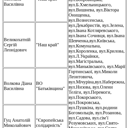
Василівна
вул.Б.Хмельницького,
вул.Вишнева, вул.Віктора
Онищенка,
вул.Вознесенська,
вул.Декабристів, вул.Зелена,
вул.Івана Котляревського,
вул.Івана Сочивця, вул.Івана
Великохатній
Шевченка,вул.Київська,
Сергій
"Наш край"
вул.Комунальна,
Леонідович
вул.Короленка, вул.Крилова,
вул.Л.Українки,
вул.Магістральна,
вул.Маньківського, вул.Марії
Гортинської, вул.Миколи
Леонтовича,
вул.Мічуріна,вул.Набережна,
Волкова Діана
ВО
вул.Низова, вул.Олени
Василівна
"Батьківщина"
Теліги, вул.Перемоги,
вул.Покорського,
вул.Покровська,
вул.Пушкіна, вул.родини
Богомольців, вул.Розанова,
вул.Садова, вул.сім’ї
Гуц Анатолій
"Європейська
Розумовських, вул.Свято-
Миколайович
солідарність"