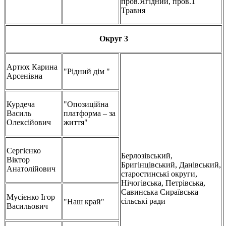
пров.Ягідний, пров.1
Травня
Округ 3
Артюх Карина
"Рідний дім "
Арсенівна
Курдеча
"Опозиційна
Василь
платформа – за
Олексійович
життя"
Сергієнко
Берлозівський,
Віктор
Бригінцівський, Данівський,
Анатолійович
старостинські округи,
Нічогівська, Петрівська,
Савинська Сираївська
Мусієнко Ігор
сільські ради
"Наш край"
Васильович