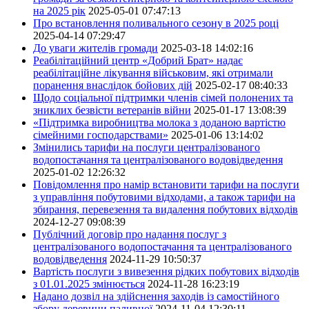
на 2025 рік
2025-05-01 07:47:13
Про встановлення поливального сезону в 2025 році
2025-04-14 07:29:47
До уваги жителів громади
2025-03-18 14:02:16
Реабілітаційний центр «Добрий Брат» надає
реабілітаційне лікування військовим, які отримали
поранення внаслідок бойових дій
2025-02-17 08:40:33
Щодо соціальної підтримки членів сімей полонених та
зниклих безвісти ветеранів війни
2025-01-17 13:08:39
«Підтримка виробництва молока з доданою вартістю
сімейними господарствами»
2025-01-06 13:14:02
Змінились тарифи на послуги централізованого
водопостачання та централізованого водовідведення
2025-01-02 12:26:32
Повідомлення про намір встановити тарифи на послуги
з управління побутовими відходами, а також тарифи на
збирання, перевезення та видалення побутових відходів
2024-12-27 09:08:39
Публічний договір про надання послуг з
централізованого водопостачання та централізованого
водовідведення
2024-11-29 10:50:37
Вартість послуги з вивезення рідких побутових відходів
з 01.01.2025 змінюється
2024-11-28 16:23:19
Надано дозвіл на здійснення заходів із самостійного
збору деревини паливної
2024-11-04 12:30:11