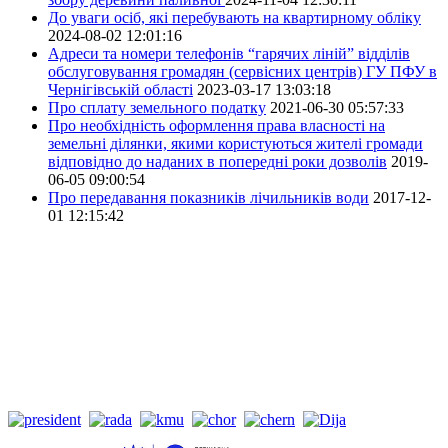
До уваги осіб, які перебувають на квартирному обліку
2024-08-02 12:01:16
Адреси та номери телефонів “гарячих ліній” відділів
обслуговування громадян (сервісних центрів) ГУ ПФУ в
Чернігівській області
2023-03-17 13:03:18
Про сплату земельного податку
2021-06-30 05:57:33
Про необхідність оформлення права власності на
земельні ділянки, якими користуються жителі громади
відповідно до наданих в попередні роки дозволів
2019-
06-05 09:00:54
Про передавання показників лічильників води
2017-12-
01 12:15:42