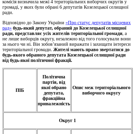
комісія визначила межі 4 територіальних виборчих округів у
громаді, у яких були обрані 6 депутатів Козелецької селищної
ради.
Відповідно до Закону України
«Про статус депутатів місцевих
рад»
будь-який депутат, обраний до Козелецької селищної
ради, представляє усіх жителів територіальної громади
, а
не лише виборців округу, незалежно від того голосували вони
за нього чи ні. Він зобов’язаний виражати і захищати інтереси
територіальної громади.
Жителі мають право звертатися до
будь-якого обраного депутата Козелецької селищної ради
від будь-якої політичної фракції.
Політична
партія, від
якої обрано
Опис меж територіального
ПІБ
депутата,
виборчого округу
фракційна
приналежність
Округ 1