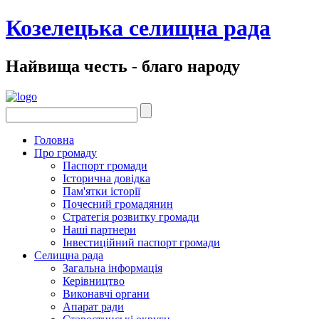
Козелецька селищна рада
Найвища честь - благо народу
Головна
Про громаду
Паспорт громади
Історична довідка
Пам'ятки історії
Почесний громадянин
Стратегія розвитку громади
Наші партнери
Інвестиційний паспорт громади
Селищна рада
Загальна інформація
Керівництво
Виконавчі органи
Апарат ради