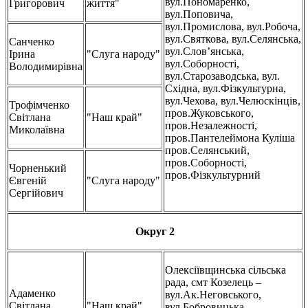
вул.Пономаренко,
Григорович
життя"
вул.Поповича,
вул.Промислова, вул.Робоча,
вул.Святкова, вул.Селянська,
Санченко
вул.Слов’янська,
Ірина
"Слуга народу"
вул.Соборності,
Володимирівна
вул.Старозаводська, вул.
Східна, вул.Фізкультурна,
вул.Чехова, вул.Челюскінців,
Трофімченко
пров.Жуковського,
Світлана
"Наш край"
пров.Незалежності,
Миколаївна
пров.Пантелеймона Куліша
пров.Селянський,
пров.Соборності,
Чорненький
пров.Фізкультурний
Євгеній
"Слуга народу"
Сергійович
Округ 2
Олексіївщинська сільська
рада, смт Козелець –
Адаменко
вул.Ак.Неговського,
Світлана
"Наш край"
вул.Бобровицька,