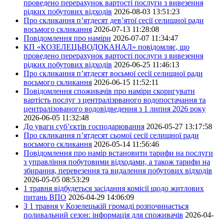
проведено перерахунок вартості послуги з вивезення
рідких побутових відходів
2026-08-03 13:51:23
Про скликання п’ятдесят дев’ятої сесії селищної ради
восьмого скликання
2026-07-13 11:28:08
Повідомлення про наміри
2026-07-07 11:34:47
КП «КОЗЕЛЕЦЬВОДОКАНАЛ» повідомляє, що
проведено перерахунок вартості послуги з вивезення
рідких побутових відходів
2026-06-25 11:46:13
Про скликання п’ятдесят восьмої сесії селищної ради
восьмого скликання
2026-06-15 11:52:11
Повідомлення споживачів про наміри скоригувати
вартість послуг з централізрваного водопостачання та
централізованого водовідведення з 1 липня 2026 року
2026-06-05 11:32:48
До уваги суб’єктів господарювання
2026-05-27 13:17:58
Про скликання п’ятдесят сьомої сесії селищної ради
восьмого скликання
2026-05-14 11:56:46
Повідомлення про намір встановити тарифи на послуги
з управління побутовими відходами, а також тарифи на
збирання, перевезення та видалення побутових відходів
2026-05-05 08:53:29
1 травня відбудеться засідання комісії щодо житлових
питань ВПО
2026-04-29 14:06:09
З 1 травня у Козелецькій громаді розпочинається
поливальний сезон: інформація для споживачів
2026-04-