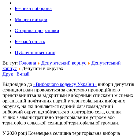
___________________________
Безпека і оборона
___________________________
Місцеві вибори
___________________________
Сторінка профспілки
___________________________
Безбар’єрність
___________________________
Публічні інвестиції
Ви тут:
Головна
Депутатський корпус
Депутатський
корпус
Депутати в округах
Друк
|
E-mail
Відповідно до
«Виборчого кодексу України»
вибори депутатів
селищної ради проводяться за системою пропорційного
представництва за відкритими виборчими списками місцевих
організацій політичних партій у територіальних виборчих
округах, на які поділяється єдиний багатомандатний
виборчий округ, що збігається з територією села, селища
згідно з адміністративно-територіальним устроєм або
територією сільської, селищної територіальної громади.
У 2020 році Козелецька селищна територіальна виборча