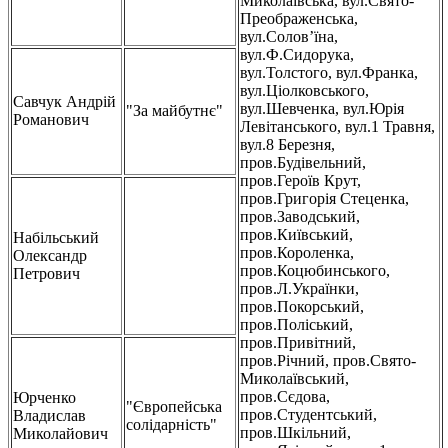
Миколаївська, вул.Свято-
Преображенська,
вул.Солов’їна,
вул.Ф.Сидорука,
вул.Толстого, вул.Франка,
вул.Ціолковського,
Савчук Андрій
вул.Шевченка, вул.Юрія
"За майбутнє"
Романович
Левітанського, вул.1 Травня,
вул.8 Березня,
пров.Будівельний,
пров.Героїв Крут,
пров.Григорія Стеценка,
пров.Заводський,
пров.Київський,
Набільський
пров.Короленка,
Олександр
пров.Коцюбинського,
Петрович
пров.Л.Українки,
пров.Покорський,
пров.Поліський,
пров.Привітний,
пров.Річний, пров.Свято-
Миколаївський,
пров.Сєдова,
Юрченко
"Європейська
пров.Студентський,
Владислав
солідарність"
пров.Шкільний,
Миколайович