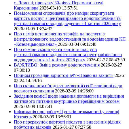
с. Лемеші, провулку 30-річчя Перемоги в селі
Карасинівка
2026-03-10 13:57:51
Повідомлення споживачів про наміри скоригувати
вартість послуг з централізрваного водопостачання та
централізованого водовідведення з 1 квітня 2026 року
2026-03-05 13:24:32
Про намір встановлення тарифів на послуги з
централізованого водопостачання та водовідведення КП
«Козелецьводоканал»
2026-03-04 09:12:48
Про наміри скоригувати вартість послуг з
централізованого водопостачання та централізованого
водовідведення з 1 квітня 2026 року
2026-02-27 08:43:39
ВАЖЛИВО: Зміна режиму водопостачання
2026-02-27
07:30:13
Прийом громадян юристом БФ «Право на захист»
2026-
02-24 14:59:16
Про скликання п’ятдесят четвертої сесії селищної ради
восьмого скликання
2026-02-09 14:26:00
Засідання комісії щодо надання допомоги на вирішення
житлового питання внутрішньо переміщеним особам
2026-02-09 14:07:41
Інформація про роботу Пунктів незламності у селищі
Козелець
2026-02-09 13:56:01
Про перерахунок вартості послуги з вивезення рідких
побутових відходів
2026-01-27 07:27:58