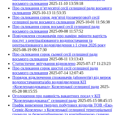
восьмого скликання
2025-11-10 13:59:18
Про скликання п’ятдесятої сесії селищної ради восьмого
скликання
2025-10-13 11:53:35
Про скликання сорок дев’ятої (позачергової) сесії
селищної ради восьмого скликання
2025-10-01 11:56:38
Про скликання сорок восьмої сесії селищної ради
восьмого скликання
2025-09-08 11:57:52
Повідомленя споживачів про наміри змінити вартість
послуг з централізованого водопостачання та
централізованого водовідведення з 1 січня 2026 року
2025-08-19 09:17:30
Про скликання сорок сьомої сесії селищної ради
восьмого скликання
2025-08-11 13:13:43
Статистичне звітування відновлено
2025-07-17 11:23:23
Про скликання сорок шостої сесії селищної ради
восьмого скликання
2025-07-14 12:07:45
Порядок відключення споживачів (абонентів) від мереж
водопостачаннята/або водовідведення КП
«Козелецьводоканал» Козелецької селищної ради
2025-
05-28 08:15:55
Оголошення про наявність вакантних посад у КП
"Козелецьводоканал" селищної ради
2025-05-15 08:45:15
Графік вивезення твердих побутових відходів ТОВ «Еко-
Сервіс-Козелець» з Козелецької селищної територіальної
громади за безконтейнерною та контейнерною схемою