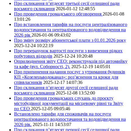
Про скликання п’ятдесят третьої сесії селищної ради
восьмого скликання
2026-01-12 12:48:55
Про проведення громадського обговорення
2026-01-08
13:01:26
Про встановлення тарифів на послуги централізованого
водопостачання та централізованого водовідведення на
2026 рік
2026-01-06 09:43:02
Про зміну розміру абонентської плати з 01.01.2026 року
2025-12-24 10:22:19
Про перерахунок вартості послуги з вивезення рідких
побутових відходів
2025-12-24 10:20:48
Оприлюднення звіту СЕО: реконструкція під автомийку
та кафе (вул. Соборності, 2).
2025-12-19 14:05:01
Про припинення надання послуг з утримання будинків
КП «Козелецьводоканал»: роз’яснення та кроки для
співвласників
2025-12-17 14:07:36
Про скликання п’ятдесят другої сесії селищної ради
восьмого скликання
2025-12-08 13:52:00
Про проведення громадських слухань до проєкту
містобудівної документації на місцевому рівні та Звіту
по СЕО
2025-12-05 09:05:46
Встановлено тарифи для споживачів на послуги
централізованого водопостачання та водовідведення на
2026 рік.
2025-11-11 14:53:07
Про скликання п’ятдесят першої сесії селищної ради