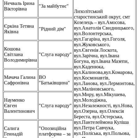
Нечваль Ірина
"За майбутнє"
Вікторівна
Лихолітський
старостинський округ, смт
Козелець – вул.Амосова,
Єркіна Тетяна
вул.Анатолія Свидницького,
"Рідний дім"
Яківна
вул.Волонтерська,
вул.Гагаріна, вул.Гоголя,
вул.Жуковського,
Кошова
вул.Євгенія Лоскота,
Світлана
"Слуга народу"
вул.Зарічна, вул.Івана
Володимирівна
Богуна, вул.Івана Мазепи,
вул.Каденюка,
вул.Калинова,вул.Комарова,
Мачача Галина
ВО
вул.Космонавтів,
Сафронівна
"Батьківщина"
вул.Ланова, вул.Лермонтова,
вул.Маліновського,
вул.Миру, вул.Мікушева,
Науменко
вул.Молодіжна,
Євген
"Слуга народу"
вул.Незалежності, вул.Нова,
Валентинович
вул.Озерна, вул.Олексія
Береста, вул.Остерська,
вул.Пантелеймона Куліша
вул.Петра Савчука,
Салига
"Опозиційна
вул.Поліська, вул.Польова,
Геннадій
платформа – за