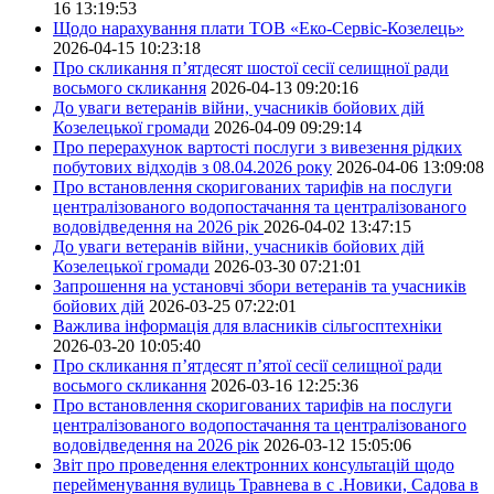
16 13:19:53
Щодо нарахування плати ТОВ «Еко-Сервіс-Козелець»
2026-04-15 10:23:18
Про скликання п’ятдесят шостої сесії селищної ради
восьмого скликання
2026-04-13 09:20:16
До уваги ветеранів війни, учасників бойових дій
Козелецької громади
2026-04-09 09:29:14
Про перерахунок вартості послуги з вивезення рідких
побутових відходів з 08.04.2026 року
2026-04-06 13:09:08
Про встановлення скоригованих тарифів на послуги
централізованого водопостачання та централізованого
водовідведення на 2026 рік
2026-04-02 13:47:15
До уваги ветеранів війни, учасників бойових дій
Козелецької громади
2026-03-30 07:21:01
Запрошення на установчі збори ветеранів та учасників
бойових дій
2026-03-25 07:22:01
Важлива інформація для власників сільгосптехніки
2026-03-20 10:05:40
Про скликання п’ятдесят п’ятої сесії селищної ради
восьмого скликання
2026-03-16 12:25:36
Про встановлення скоригованих тарифів на послуги
централізованого водопостачання та централізованого
водовідведення на 2026 рік
2026-03-12 15:05:06
Звіт про проведення електронних консультацій щодо
перейменування вулиць Травнева в с .Новики, Садова в