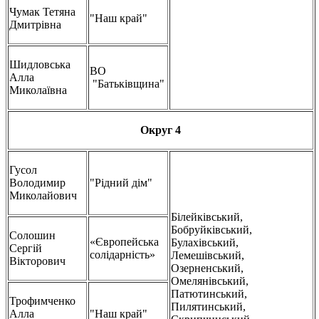
Чумак Тетяна
"Наш край"
Дмитрівна
Шидловська
ВО
Алла
"Батьківщина"
Миколаївна
Округ 4
Гусол
Володимир
"Рідний дім"
Миколайович
Білейківський,
Бобруйківський,
Солошин
«Європейська
Булахівський,
Сергій
солідарність»
Лемешівський,
Вікторович
Озерненський,
Омелянівський,
Патютинський,
Трофимченко
Пилятинський,
Алла
"Наш край"