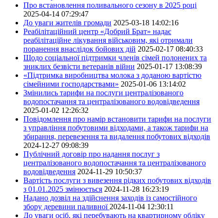
Про встановлення поливального сезону в 2025 році
2025-04-14 07:29:47
До уваги жителів громади
2025-03-18 14:02:16
Реабілітаційний центр «Добрий Брат» надає
реабілітаційне лікування військовим, які отримали
поранення внаслідок бойових дій
2025-02-17 08:40:33
Щодо соціальної підтримки членів сімей полонених та
зниклих безвісти ветеранів війни
2025-01-17 13:08:39
«Підтримка виробництва молока з доданою вартістю
сімейними господарствами»
2025-01-06 13:14:02
Змінились тарифи на послуги централізованого
водопостачання та централізованого водовідведення
2025-01-02 12:26:32
Повідомлення про намір встановити тарифи на послуги
з управління побутовими відходами, а також тарифи на
збирання, перевезення та видалення побутових відходів
2024-12-27 09:08:39
Публічний договір про надання послуг з
централізованого водопостачання та централізованого
водовідведення
2024-11-29 10:50:37
Вартість послуги з вивезення рідких побутових відходів
з 01.01.2025 змінюється
2024-11-28 16:23:19
Надано дозвіл на здійснення заходів із самостійного
збору деревини паливної
2024-11-04 12:30:11
До уваги осіб, які перебувають на квартирному обліку