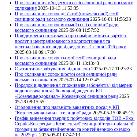
Про скликання п’ятдесятої сесії селищної ради восьмого
скликання
2025-10-13 11:53:35
Про скликання сорок дев’ятої (позачергової) сесії
селищної ради восьмого скликання
2025-10-01 11:56:38
Про скликання сорок восьмої сесії селищної ради
восьмого скликання
2025-09-08 11:57:52
Повідомленя споживачів про наміри змінити вартість
послуг з централізованого водопостачання та
централізованого водовідведення з 1 січня 2026 року
2025-08-19 09:17:30
Про скликання сорок сьомої сесії селищної ради
восьмого скликання
2025-08-11 13:13:43
Статистичне звітування відновлено
2025-07-17 11:23:23
Про скликання сорок шостої сесії селищної ради
восьмого скликання
2025-07-14 12:07:45
Порядок відключення споживачів (абонентів) від мереж
водопостачаннята/або водовідведення КП
«Козелецьводоканал» Козелецької селищної ради
2025-
05-28 08:15:55
Оголошення про наявність вакантних посад у КП
"Козелецьводоканал" селищної ради
2025-05-15 08:45:15
Графік вивезення твердих побутових відходів ТОВ «Еко-
Сервіс-Козелець» з Козелецької селищної територіальної
громади за безконтейнерною та контейнерною схемою
на 2025 рік
2025-05-01 07:47:13