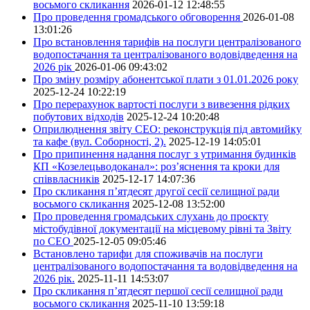
восьмого скликання
2026-01-12 12:48:55
Про проведення громадського обговорення
2026-01-08
13:01:26
Про встановлення тарифів на послуги централізованого
водопостачання та централізованого водовідведення на
2026 рік
2026-01-06 09:43:02
Про зміну розміру абонентської плати з 01.01.2026 року
2025-12-24 10:22:19
Про перерахунок вартості послуги з вивезення рідких
побутових відходів
2025-12-24 10:20:48
Оприлюднення звіту СЕО: реконструкція під автомийку
та кафе (вул. Соборності, 2).
2025-12-19 14:05:01
Про припинення надання послуг з утримання будинків
КП «Козелецьводоканал»: роз’яснення та кроки для
співвласників
2025-12-17 14:07:36
Про скликання п’ятдесят другої сесії селищної ради
восьмого скликання
2025-12-08 13:52:00
Про проведення громадських слухань до проєкту
містобудівної документації на місцевому рівні та Звіту
по СЕО
2025-12-05 09:05:46
Встановлено тарифи для споживачів на послуги
централізованого водопостачання та водовідведення на
2026 рік.
2025-11-11 14:53:07
Про скликання п’ятдесят першої сесії селищної ради
восьмого скликання
2025-11-10 13:59:18