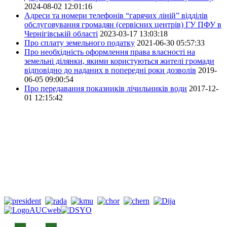
2024-08-02 12:01:16
Адреси та номери телефонів “гарячих ліній” відділів
обслуговування громадян (сервісних центрів) ГУ ПФУ в
Чернігівській області
2023-03-17 13:03:18
Про сплату земельного податку
2021-06-30 05:57:33
Про необхідність оформлення права власності на
земельні ділянки, якими користуються жителі громади
відповідно до наданих в попередні роки дозволів
2019-
06-05 09:00:54
Про передавання показників лічильників води
2017-12-
01 12:15:42