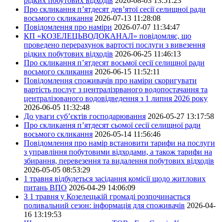
рідких побутових відходів
2026-08-03 13:51:23
Про скликання п’ятдесят дев’ятої сесії селищної ради
восьмого скликання
2026-07-13 11:28:08
Повідомлення про наміри
2026-07-07 11:34:47
КП «КОЗЕЛЕЦЬВОДОКАНАЛ» повідомляє, що
проведено перерахунок вартості послуги з вивезення
рідких побутових відходів
2026-06-25 11:46:13
Про скликання п’ятдесят восьмої сесії селищної ради
восьмого скликання
2026-06-15 11:52:11
Повідомлення споживачів про наміри скоригувати
вартість послуг з централізрваного водопостачання та
централізованого водовідведення з 1 липня 2026 року
2026-06-05 11:32:48
До уваги суб’єктів господарювання
2026-05-27 13:17:58
Про скликання п’ятдесят сьомої сесії селищної ради
восьмого скликання
2026-05-14 11:56:46
Повідомлення про намір встановити тарифи на послуги
з управління побутовими відходами, а також тарифи на
збирання, перевезення та видалення побутових відходів
2026-05-05 08:53:29
1 травня відбудеться засідання комісії щодо житлових
питань ВПО
2026-04-29 14:06:09
З 1 травня у Козелецькій громаді розпочинається
поливальний сезон: інформація для споживачів
2026-04-
16 13:19:53