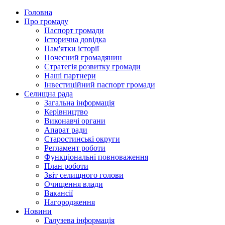
Головна
Про громаду
Паспорт громади
Історична довідка
Пам'ятки історії
Почесний громадянин
Стратегія розвитку громади
Наші партнери
Інвестиційний паспорт громади
Селищна рада
Загальна інформація
Керівництво
Виконавчі органи
Апарат ради
Старостинські округи
Регламент роботи
Функціональні повноваження
План роботи
Звіт селищного голови
Очищення влади
Вакансії
Нагородження
Новини
Галузева інформація