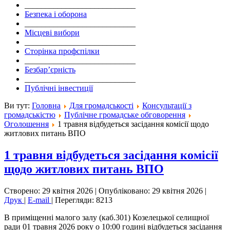
___________________________
Безпека і оборона
___________________________
Місцеві вибори
___________________________
Сторінка профспілки
___________________________
Безбар’єрність
___________________________
Публічні інвестиції
Ви тут:
Головна
Для громадськості
Консультації з
громадськістю
Публічне громадське обговорення
Оголошення
1 травня відбудеться засідання комісії щодо
житлових питань ВПО
1 травня відбудеться засідання комісії
щодо житлових питань ВПО
Створено: 29 квітня 2026
|
Опубліковано: 29 квітня 2026
|
Друк
|
E-mail
|
Перегляди: 8213
В приміщенні малого залу (каб.301) Козелецької селищної
ради 01 травня 2026 року о 10:00 годині відбудеться засідання