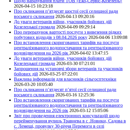
Щодо нарахування плати ТОВ «Еко-Сервіс-Козелець»
2026-04-15 10:23:18
Про скликання п’ятдесят шостої сесії селищної ради
восьмого скликання
2026-04-13 09:20:16
До уваги ветеранів війни, учасників бойових дій
Козелецької громади
2026-04-09 09:29:14
Про перерахунок вартості послуги з вивезення рідких
побутових відходів з 08.04.2026 року
2026-04-06 13:09:08
Про встановлення скоригованих тарифів на послуги
централізованого водопостачання та централізованого
водовідведення на 2026 рік
2026-04-02 13:47:15
До уваги ветеранів війни, учасників бойових дій
Козелецької громади
2026-03-30 07:21:01
Запрошення на установчі збори ветеранів та учасників
бойових дій
2026-03-25 07:22:01
Важлива інформація для власників сільгосптехніки
2026-03-20 10:05:40
Про скликання п’ятдесят п’ятої сесії селищної ради
восьмого скликання
2026-03-16 12:25:36
Про встановлення скоригованих тарифів на послуги
централізованого водопостачання та централізованого
водовідведення на 2026 рік
2026-03-12 15:05:06
Звіт про проведення електронних консультацій щодо
перейменування вулиць Травнева в с .Новики, Садова в
с. Лемеші, провулку 30-річчя Перемоги в селі