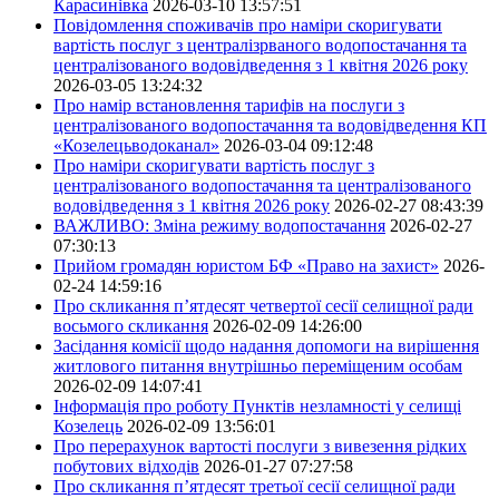
Карасинівка
2026-03-10 13:57:51
Повідомлення споживачів про наміри скоригувати
вартість послуг з централізрваного водопостачання та
централізованого водовідведення з 1 квітня 2026 року
2026-03-05 13:24:32
Про намір встановлення тарифів на послуги з
централізованого водопостачання та водовідведення КП
«Козелецьводоканал»
2026-03-04 09:12:48
Про наміри скоригувати вартість послуг з
централізованого водопостачання та централізованого
водовідведення з 1 квітня 2026 року
2026-02-27 08:43:39
ВАЖЛИВО: Зміна режиму водопостачання
2026-02-27
07:30:13
Прийом громадян юристом БФ «Право на захист»
2026-
02-24 14:59:16
Про скликання п’ятдесят четвертої сесії селищної ради
восьмого скликання
2026-02-09 14:26:00
Засідання комісії щодо надання допомоги на вирішення
житлового питання внутрішньо переміщеним особам
2026-02-09 14:07:41
Інформація про роботу Пунктів незламності у селищі
Козелець
2026-02-09 13:56:01
Про перерахунок вартості послуги з вивезення рідких
побутових відходів
2026-01-27 07:27:58
Про скликання п’ятдесят третьої сесії селищної ради