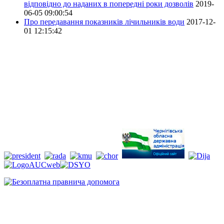
відповідно до наданих в попередні роки дозволів
2019-
06-05 09:00:54
Про передавання показників лічильників води
2017-12-
01 12:15:42