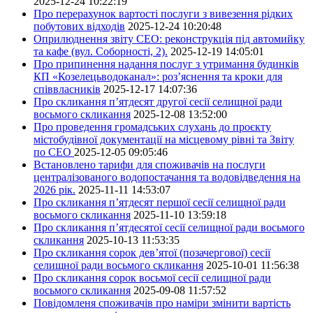
2025-12-24 10:22:19
Про перерахунок вартості послуги з вивезення рідких
побутових відходів
2025-12-24 10:20:48
Оприлюднення звіту СЕО: реконструкція під автомийку
та кафе (вул. Соборності, 2).
2025-12-19 14:05:01
Про припинення надання послуг з утримання будинків
КП «Козелецьводоканал»: роз’яснення та кроки для
співвласників
2025-12-17 14:07:36
Про скликання п’ятдесят другої сесії селищної ради
восьмого скликання
2025-12-08 13:52:00
Про проведення громадських слухань до проєкту
містобудівної документації на місцевому рівні та Звіту
по СЕО
2025-12-05 09:05:46
Встановлено тарифи для споживачів на послуги
централізованого водопостачання та водовідведення на
2026 рік.
2025-11-11 14:53:07
Про скликання п’ятдесят першої сесії селищної ради
восьмого скликання
2025-11-10 13:59:18
Про скликання п’ятдесятої сесії селищної ради восьмого
скликання
2025-10-13 11:53:35
Про скликання сорок дев’ятої (позачергової) сесії
селищної ради восьмого скликання
2025-10-01 11:56:38
Про скликання сорок восьмої сесії селищної ради
восьмого скликання
2025-09-08 11:57:52
Повідомленя споживачів про наміри змінити вартість