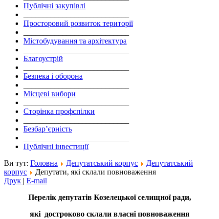
Публічні закупівлі
___________________________
Просторовий розвиток території
___________________________
Містобудування та архітектура
___________________________
Благоустрій
___________________________
Безпека і оборона
___________________________
Місцеві вибори
___________________________
Сторінка профспілки
___________________________
Безбар’єрність
___________________________
Публічні інвестиції
Ви тут:
Головна
Депутатський корпус
Депутатський
корпус
Депутати, які склали повноваження
Друк
|
E-mail
Перелік депутатів Козелецької селищної ради,
які достроково склали власні повноваження