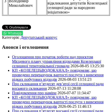
3
Володимир
відкликання депутатів Козелецької
Миколайович
селищної ради за народною
ініціативою»
Whatsapp
Категорія:
Депутатський корпус
Анонси і оголошення
Оголошення про початок роботи над проєктом
Місцевого плану управління відходами Козелецької
селищної територіальної громади
2026-08-05 13:25:30
КП «КОЗЕЛЕЦЬВОДОКАНАЛ» повідомляє, що
проведено перерахунок вартості послуги з вивезення
рідких побутових відходів
2026-08-03 13:51:23
Про скликання п’ятдесят дев’ятої сесії селищної ради
восьмого скликання
2026-07-13 11:28:08
Повідомлення про наміри
2026-07-07 11:34:47
КП «КОЗЕЛЕЦЬВОДОКАНАЛ» повідомляє, що
проведено перерахунок вартості послуги з вивезення
рідких побутових відходів
2026-06-25 11:46:13
Про скликання п’ятдесят восьмої сесії селищної ради