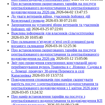
Про встановлення скоригованих тарифів на послуги
централізованого водопостачання та централізованого
водовідведення на 2026 рік
2026-04-02 13:47:15
До уваги ветеранів війни, учасників бойових дій
Козелецької громади
2026-03-30 07:21:01
Запрошення на установчі збори ветеранів та учасників
бойових дій
2026-03-25 07:22:01
Важлива інформація для власників сільгосптехніки
2026-03-20 10:05:40
Про скликання п’ятдесят п’ятої сесії селищної ради
восьмого скликання
2026-03-16 12:25:36
Про встановлення скоригованих тарифів на послуги
централізованого водопостачання та централізованого
водовідведення на 2026 рік
2026-03-12 15:05:06
Звіт про проведення електронних консультацій щодо
перейменування вулиць Травнева в с .Новики, Садова в
с. Лемеші, провулку 30-річчя Перемоги в селі
Карасинівка
2026-03-10 13:57:51
Повідомлення споживачів про наміри скоригувати
вартість послуг з централізрваного водопостачання та
централізованого водовідведення з 1 квітня 2026 року
2026-03-05 13:24:32
Про намір встановлення тарифів на послуги з
централізованого водопостачання та водовідведення КП
«Козелецьводоканал»
2026-03-04 09:12:48