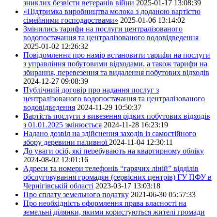
зниклих безвісти ветеранів війни
2025-01-17 13:08:39
«Підтримка виробництва молока з доданою вартістю
сімейними господарствами»
2025-01-06 13:14:02
Змінились тарифи на послуги централізованого
водопостачання та централізованого водовідведення
2025-01-02 12:26:32
Повідомлення про намір встановити тарифи на послуги
з управління побутовими відходами, а також тарифи на
збирання, перевезення та видалення побутових відходів
2024-12-27 09:08:39
Публічний договір про надання послуг з
централізованого водопостачання та централізованого
водовідведення
2024-11-29 10:50:37
Вартість послуги з вивезення рідких побутових відходів
з 01.01.2025 змінюється
2024-11-28 16:23:19
Надано дозвіл на здійснення заходів із самостійного
збору деревини паливної
2024-11-04 12:30:11
До уваги осіб, які перебувають на квартирному обліку
2024-08-02 12:01:16
Адреси та номери телефонів “гарячих ліній” відділів
обслуговування громадян (сервісних центрів) ГУ ПФУ в
Чернігівській області
2023-03-17 13:03:18
Про сплату земельного податку
2021-06-30 05:57:33
Про необхідність оформлення права власності на
земельні ділянки, якими користуються жителі громади