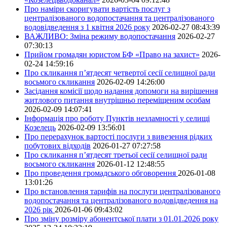
Про наміри скоригувати вартість послуг з
централізованого водопостачання та централізованого
водовідведення з 1 квітня 2026 року
2026-02-27 08:43:39
ВАЖЛИВО: Зміна режиму водопостачання
2026-02-27
07:30:13
Прийом громадян юристом БФ «Право на захист»
2026-
02-24 14:59:16
Про скликання п’ятдесят четвертої сесії селищної ради
восьмого скликання
2026-02-09 14:26:00
Засідання комісії щодо надання допомоги на вирішення
житлового питання внутрішньо переміщеним особам
2026-02-09 14:07:41
Інформація про роботу Пунктів незламності у селищі
Козелець
2026-02-09 13:56:01
Про перерахунок вартості послуги з вивезення рідких
побутових відходів
2026-01-27 07:27:58
Про скликання п’ятдесят третьої сесії селищної ради
восьмого скликання
2026-01-12 12:48:55
Про проведення громадського обговорення
2026-01-08
13:01:26
Про встановлення тарифів на послуги централізованого
водопостачання та централізованого водовідведення на
2026 рік
2026-01-06 09:43:02
Про зміну розміру абонентської плати з 01.01.2026 року