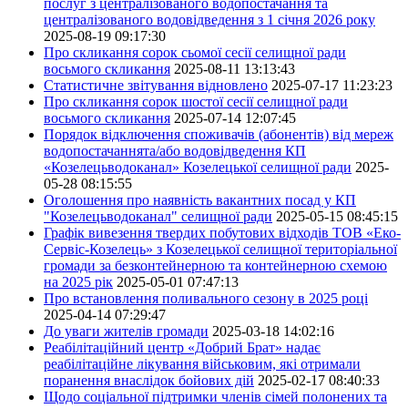
послуг з централізованого водопостачання та
централізованого водовідведення з 1 січня 2026 року
2025-08-19 09:17:30
Про скликання сорок сьомої сесії селищної ради
восьмого скликання
2025-08-11 13:13:43
Статистичне звітування відновлено
2025-07-17 11:23:23
Про скликання сорок шостої сесії селищної ради
восьмого скликання
2025-07-14 12:07:45
Порядок відключення споживачів (абонентів) від мереж
водопостачаннята/або водовідведення КП
«Козелецьводоканал» Козелецької селищної ради
2025-
05-28 08:15:55
Оголошення про наявність вакантних посад у КП
"Козелецьводоканал" селищної ради
2025-05-15 08:45:15
Графік вивезення твердих побутових відходів ТОВ «Еко-
Сервіс-Козелець» з Козелецької селищної територіальної
громади за безконтейнерною та контейнерною схемою
на 2025 рік
2025-05-01 07:47:13
Про встановлення поливального сезону в 2025 році
2025-04-14 07:29:47
До уваги жителів громади
2025-03-18 14:02:16
Реабілітаційний центр «Добрий Брат» надає
реабілітаційне лікування військовим, які отримали
поранення внаслідок бойових дій
2025-02-17 08:40:33
Щодо соціальної підтримки членів сімей полонених та