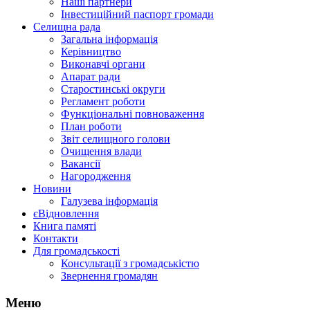
Наші партнери
Інвестиційний паспорт громади
Селищна рада
Загальна інформація
Керівництво
Виконавчі органи
Апарат ради
Старостинські округи
Регламент роботи
Функціональні повноваження
План роботи
Звіт селищного голови
Очищення влади
Вакансії
Нагородження
Новини
Галузева інформація
єВідновлення
Книга памяті
Контакти
Для громадськості
Консультації з громадськістю
Звернення громадян
Меню