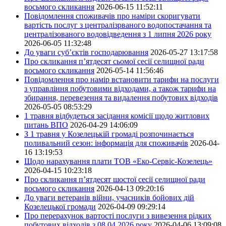
восьмого скликання
2026-06-15 11:52:11
Повідомлення споживачів про наміри скоригувати
вартість послуг з централізрваного водопостачання та
централізованого водовідведення з 1 липня 2026 року
2026-06-05 11:32:48
До уваги суб’єктів господарювання
2026-05-27 13:17:58
Про скликання п’ятдесят сьомої сесії селищної ради
восьмого скликання
2026-05-14 11:56:46
Повідомлення про намір встановити тарифи на послуги
з управління побутовими відходами, а також тарифи на
збирання, перевезення та видалення побутових відходів
2026-05-05 08:53:29
1 травня відбудеться засідання комісії щодо житлових
питань ВПО
2026-04-29 14:06:09
З 1 травня у Козелецькій громаді розпочинається
поливальний сезон: інформація для споживачів
2026-04-
16 13:19:53
Щодо нарахування плати ТОВ «Еко-Сервіс-Козелець»
2026-04-15 10:23:18
Про скликання п’ятдесят шостої сесії селищної ради
восьмого скликання
2026-04-13 09:20:16
До уваги ветеранів війни, учасників бойових дій
Козелецької громади
2026-04-09 09:29:14
Про перерахунок вартості послуги з вивезення рідких
побутових відходів з 08.04.2026 року
2026-04-06 13:09:08