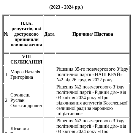
(
20
23 - 2024
рр.)
П.І.Б.
депутатів, які
№
достроково
Дата
Причина/ Підстава
припинили
повноваження
VIII
СКЛИКАННЯ
Рішення 35-го позачергового З’їзду
Мороз Наталія
1
політичної партії «НАШ КРАЙ»
Григорівна
№2 від 26 грудня.2022 року
Рішення №2 позачергового З’їзду
політичної партії «Рідний дім» від
Сочивець
03 квітня 2024 року «Про
2
Руслан
відкликання депутатів Козелецької
Олександрович
селищної ради за народною
ініціативою»
Рішення №2 позачергового З’їзду
політичної партії «Рідний дім» від
Ліскович
03 квітня 2024 року «Про