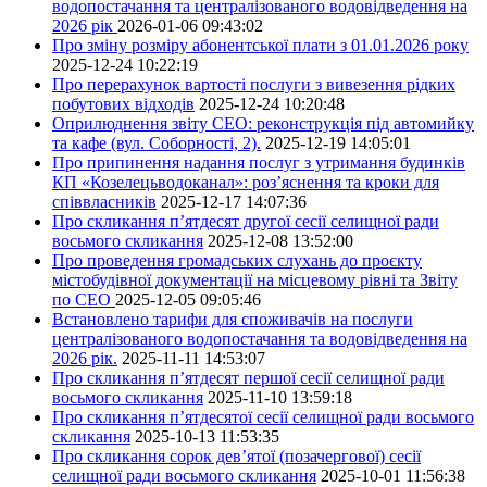
водопостачання та централізованого водовідведення на
2026 рік
2026-01-06 09:43:02
Про зміну розміру абонентської плати з 01.01.2026 року
2025-12-24 10:22:19
Про перерахунок вартості послуги з вивезення рідких
побутових відходів
2025-12-24 10:20:48
Оприлюднення звіту СЕО: реконструкція під автомийку
та кафе (вул. Соборності, 2).
2025-12-19 14:05:01
Про припинення надання послуг з утримання будинків
КП «Козелецьводоканал»: роз’яснення та кроки для
співвласників
2025-12-17 14:07:36
Про скликання п’ятдесят другої сесії селищної ради
восьмого скликання
2025-12-08 13:52:00
Про проведення громадських слухань до проєкту
містобудівної документації на місцевому рівні та Звіту
по СЕО
2025-12-05 09:05:46
Встановлено тарифи для споживачів на послуги
централізованого водопостачання та водовідведення на
2026 рік.
2025-11-11 14:53:07
Про скликання п’ятдесят першої сесії селищної ради
восьмого скликання
2025-11-10 13:59:18
Про скликання п’ятдесятої сесії селищної ради восьмого
скликання
2025-10-13 11:53:35
Про скликання сорок дев’ятої (позачергової) сесії
селищної ради восьмого скликання
2025-10-01 11:56:38