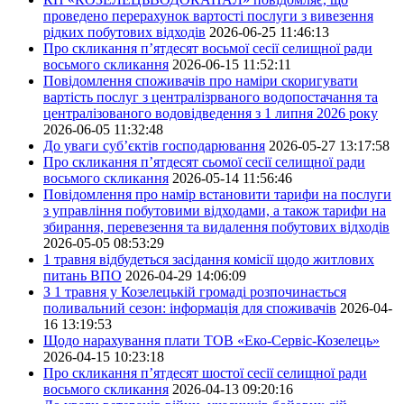
проведено перерахунок вартості послуги з вивезення
рідких побутових відходів
2026-06-25 11:46:13
Про скликання п’ятдесят восьмої сесії селищної ради
восьмого скликання
2026-06-15 11:52:11
Повідомлення споживачів про наміри скоригувати
вартість послуг з централізрваного водопостачання та
централізованого водовідведення з 1 липня 2026 року
2026-06-05 11:32:48
До уваги суб’єктів господарювання
2026-05-27 13:17:58
Про скликання п’ятдесят сьомої сесії селищної ради
восьмого скликання
2026-05-14 11:56:46
Повідомлення про намір встановити тарифи на послуги
з управління побутовими відходами, а також тарифи на
збирання, перевезення та видалення побутових відходів
2026-05-05 08:53:29
1 травня відбудеться засідання комісії щодо житлових
питань ВПО
2026-04-29 14:06:09
З 1 травня у Козелецькій громаді розпочинається
поливальний сезон: інформація для споживачів
2026-04-
16 13:19:53
Щодо нарахування плати ТОВ «Еко-Сервіс-Козелець»
2026-04-15 10:23:18
Про скликання п’ятдесят шостої сесії селищної ради
восьмого скликання
2026-04-13 09:20:16