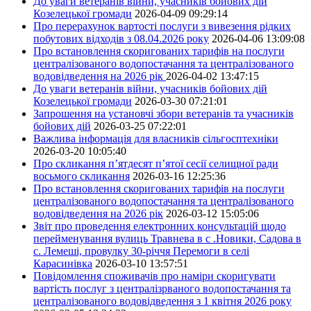
До уваги ветеранів війни, учасників бойових дій
Козелецької громади
2026-04-09 09:29:14
Про перерахунок вартості послуги з вивезення рідких
побутових відходів з 08.04.2026 року
2026-04-06 13:09:08
Про встановлення скоригованих тарифів на послуги
централізованого водопостачання та централізованого
водовідведення на 2026 рік
2026-04-02 13:47:15
До уваги ветеранів війни, учасників бойових дій
Козелецької громади
2026-03-30 07:21:01
Запрошення на установчі збори ветеранів та учасників
бойових дій
2026-03-25 07:22:01
Важлива інформація для власників сільгосптехніки
2026-03-20 10:05:40
Про скликання п’ятдесят п’ятої сесії селищної ради
восьмого скликання
2026-03-16 12:25:36
Про встановлення скоригованих тарифів на послуги
централізованого водопостачання та централізованого
водовідведення на 2026 рік
2026-03-12 15:05:06
Звіт про проведення електронних консультацій щодо
перейменування вулиць Травнева в с .Новики, Садова в
с. Лемеші, провулку 30-річчя Перемоги в селі
Карасинівка
2026-03-10 13:57:51
Повідомлення споживачів про наміри скоригувати
вартість послуг з централізрваного водопостачання та
централізованого водовідведення з 1 квітня 2026 року