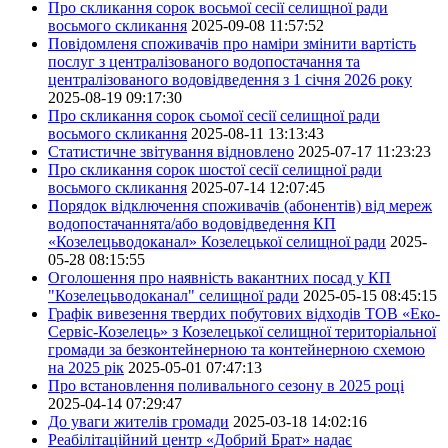
Про скликання сорок восьмої сесії селищної ради
восьмого скликання
2025-09-08 11:57:52
Повідомленя споживачів про наміри змінити вартість
послуг з централізованого водопостачання та
централізованого водовідведення з 1 січня 2026 року
2025-08-19 09:17:30
Про скликання сорок сьомої сесії селищної ради
восьмого скликання
2025-08-11 13:13:43
Статистичне звітування відновлено
2025-07-17 11:23:23
Про скликання сорок шостої сесії селищної ради
восьмого скликання
2025-07-14 12:07:45
Порядок відключення споживачів (абонентів) від мереж
водопостачаннята/або водовідведення КП
«Козелецьводоканал» Козелецької селищної ради
2025-
05-28 08:15:55
Оголошення про наявність вакантних посад у КП
"Козелецьводоканал" селищної ради
2025-05-15 08:45:15
Графік вивезення твердих побутових відходів ТОВ «Еко-
Сервіс-Козелець» з Козелецької селищної територіальної
громади за безконтейнерною та контейнерною схемою
на 2025 рік
2025-05-01 07:47:13
Про встановлення поливального сезону в 2025 році
2025-04-14 07:29:47
До уваги жителів громади
2025-03-18 14:02:16
Реабілітаційний центр «Добрий Брат» надає