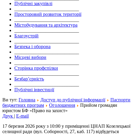
Публічні закупівлі
___________________________
Просторовий розвиток території
___________________________
Містобудування та архітектура
___________________________
Благоустрій
___________________________
Безпека і оборона
___________________________
Місцеві вибори
___________________________
Сторінка профспілки
___________________________
Безбар’єрність
___________________________
Публічні інвестиції
Ви тут:
Головна
Доступ до публічної інформації
Паспорти
бюджетних програм
Оголошення
Прийом громадян
юристом БФ «Право на захист»
Друк
|
E-mail
17 березня 2026 року з 10:00 у приміщенні ЦНАП Козелецької
селищної ради (вул. Соборності, 27, каб. 117) відбудеться