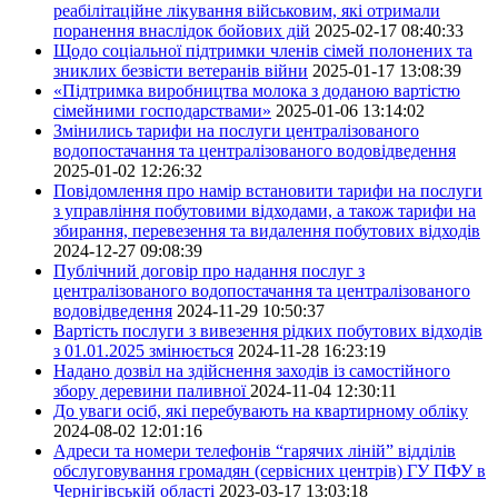
реабілітаційне лікування військовим, які отримали
поранення внаслідок бойових дій
2025-02-17 08:40:33
Щодо соціальної підтримки членів сімей полонених та
зниклих безвісти ветеранів війни
2025-01-17 13:08:39
«Підтримка виробництва молока з доданою вартістю
сімейними господарствами»
2025-01-06 13:14:02
Змінились тарифи на послуги централізованого
водопостачання та централізованого водовідведення
2025-01-02 12:26:32
Повідомлення про намір встановити тарифи на послуги
з управління побутовими відходами, а також тарифи на
збирання, перевезення та видалення побутових відходів
2024-12-27 09:08:39
Публічний договір про надання послуг з
централізованого водопостачання та централізованого
водовідведення
2024-11-29 10:50:37
Вартість послуги з вивезення рідких побутових відходів
з 01.01.2025 змінюється
2024-11-28 16:23:19
Надано дозвіл на здійснення заходів із самостійного
збору деревини паливної
2024-11-04 12:30:11
До уваги осіб, які перебувають на квартирному обліку
2024-08-02 12:01:16
Адреси та номери телефонів “гарячих ліній” відділів
обслуговування громадян (сервісних центрів) ГУ ПФУ в
Чернігівській області
2023-03-17 13:03:18