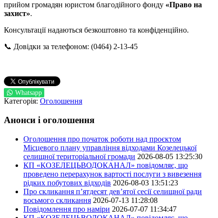
прийом громадян юристом благодійного фонду
«Право на
захист»
.
Консультації надаються безкоштовно та конфіденційно.
📞 Довідки за телефоном: (0464) 2-13-45
Whatsapp
Категорія:
Оголошення
Анонси і оголошення
Оголошення про початок роботи над проєктом
Місцевого плану управління відходами Козелецької
селищної територіальної громади
2026-08-05 13:25:30
КП «КОЗЕЛЕЦЬВОДОКАНАЛ» повідомляє, що
проведено перерахунок вартості послуги з вивезення
рідких побутових відходів
2026-08-03 13:51:23
Про скликання п’ятдесят дев’ятої сесії селищної ради
восьмого скликання
2026-07-13 11:28:08
Повідомлення про наміри
2026-07-07 11:34:47
КП «КОЗЕЛЕЦЬВОДОКАНАЛ» повідомляє, що