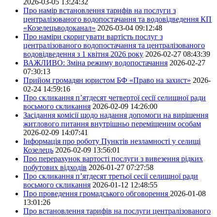
2026-03-05 13:24:32
Про намір встановлення тарифів на послуги з
централізованого водопостачання та водовідведення КП
«Козелецьводоканал»
2026-03-04 09:12:48
Про наміри скоригувати вартість послуг з
централізованого водопостачання та централізованого
водовідведення з 1 квітня 2026 року
2026-02-27 08:43:39
ВАЖЛИВО: Зміна режиму водопостачання
2026-02-27
07:30:13
Прийом громадян юристом БФ «Право на захист»
2026-
02-24 14:59:16
Про скликання п’ятдесят четвертої сесії селищної ради
восьмого скликання
2026-02-09 14:26:00
Засідання комісії щодо надання допомоги на вирішення
житлового питання внутрішньо переміщеним особам
2026-02-09 14:07:41
Інформація про роботу Пунктів незламності у селищі
Козелець
2026-02-09 13:56:01
Про перерахунок вартості послуги з вивезення рідких
побутових відходів
2026-01-27 07:27:58
Про скликання п’ятдесят третьої сесії селищної ради
восьмого скликання
2026-01-12 12:48:55
Про проведення громадського обговорення
2026-01-08
13:01:26
Про встановлення тарифів на послуги централізованого