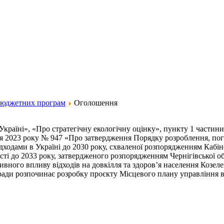
бюджетних програм
Оголошення
країні», «Про стратегічну екологічну оцінку», пункту 1 частини
ня 2023 року № 947 «Про затвердження Порядку розроблення, по
ідходами в Україні до 2030 року, схваленої розпорядженням Кабін
ті до 2033 року, затвердженого розпорядженням Чернігівської обл
ивного впливу відходів на довкілля та здоров’я населення Козел
ради розпочинає розробку проєкту Місцевого плану управління ві