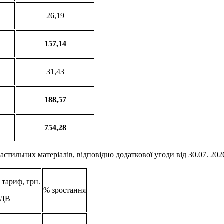
26,19
5
157,14
31,43
6
188,57
4
754,28
тильних матеріалів, відповідно додаткової угоди від 30.07. 202
тариф, грн.
% зростання
ПДВ