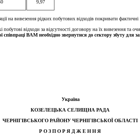
40
9,97
ії на вивезення рідких побутових відходів покривати фактичні 
 побутові відходи за відсутності договору на їх вивезення та о
ої співпраці ВАМ необхідно звернутися до
сектору
збуту для
з
Україна
КОЗЕЛЕЦЬКА СЕЛИЩНА РАДА
ЧЕРНІГІВСЬКОГО РАЙОНУ ЧЕРНІГІВСЬКОЇ ОБЛАСТІ
Р О З П О Р Я Д Ж Е Н
Н
Я