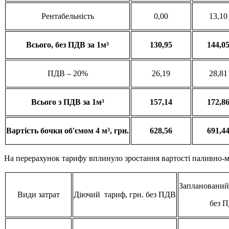
Рентабельність
0,00
13,10
Всього
, без ПДВ за 1м³
130,95
144,0
ПДВ – 20%
26,19
28,81
Всього
з
ПДВ за 1м³
157,14
172,8
Вартість
бочки
об'ємом
4 м³,
грн
.
628,56
691,4
На перерахунок тарифу вплинуло зростання вартості паливно-мас
Запланований 
Види затрат
Діючий тариф, грн. без ПДВ
без 