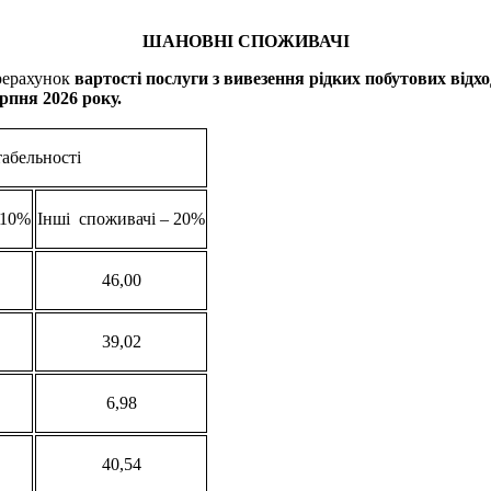
ШАНОВНІ СПОЖИВАЧІ
ерахунок
вартості послуги з виве
зення рідких побутових відхо
ерпня
202
6
року.
табельності
 10%
Інші споживачі – 20%
46,00
39,02
6,98
40,54