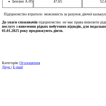
Бензин А-95
47,65
52,
Підприємство втратило можливість за рахунок діючої калькуляц
До уваги споживачів
підприємство не має права вивозити рідкі
послугу з вивезення рідких побутових відходів, для подальш
01.0
1
.2025 року продовжують діяти.
Категорія:
Оголошення
Друк
|
E-mail