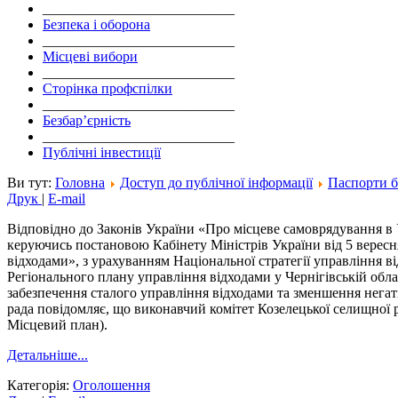
___________________________
Безпека і оборона
___________________________
Місцеві вибори
___________________________
Сторінка профспілки
___________________________
Безбар’єрність
___________________________
Публічні інвестиції
Ви тут:
Головна
Доступ до публічної інформації
Паспорти 
Друк
|
E-mail
Відповідно до Законів України «Про місцеве самоврядування в У
керуючись постановою Кабінету Міністрів України від 5 верес
відходами», з урахуванням Національної стратегії управління в
Регіонального плану управління відходами у Чернігівській облас
забезпечення сталого управління відходами та зменшення негат
рада повідомляє, що виконавчий комітет Козелецької селищної 
Місцевий план).
Детальніше...
Категорія:
Оголошення