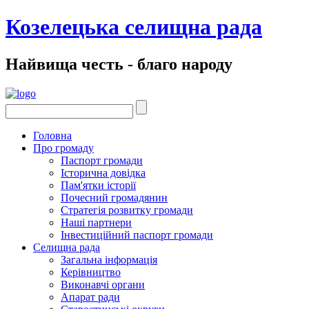
Козелецька селищна рада
Найвища честь - благо народу
Головна
Про громаду
Паспорт громади
Історична довідка
Пам'ятки історії
Почесний громадянин
Стратегія розвитку громади
Наші партнери
Інвестиційний паспорт громади
Селищна рада
Загальна інформація
Керівництво
Виконавчі органи
Апарат ради