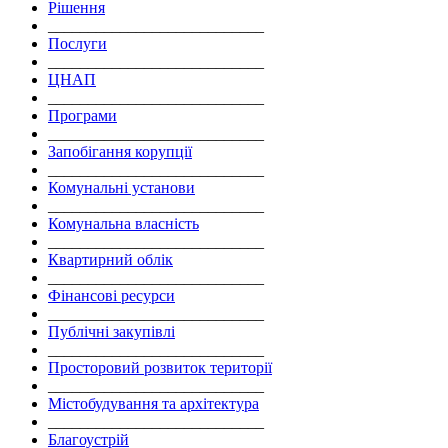
Рішення
___________________________
Послуги
___________________________
ЦНАП
___________________________
Програми
___________________________
Запобігання корупції
___________________________
Комунальні установи
___________________________
Комунальна власність
___________________________
Квартирний облік
___________________________
Фінансові ресурси
___________________________
Публічні закупівлі
___________________________
Просторовий розвиток території
___________________________
Містобудування та архітектура
___________________________
Благоустрій