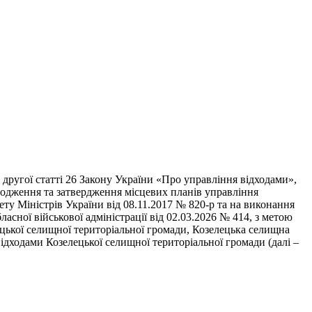
 другої статті 26 Закону України «Про управління відходами»,
годження та затвердження місцевих планів управління
ету Міністрів України від 08.11.2017 № 820-р та на виконання
асної військової адміністрації від 02.03.2026 № 414, з метою
ецької селищної територіальної громади, Козелецька селищна
дходами Козелецької селищної територіальної громади (далі –