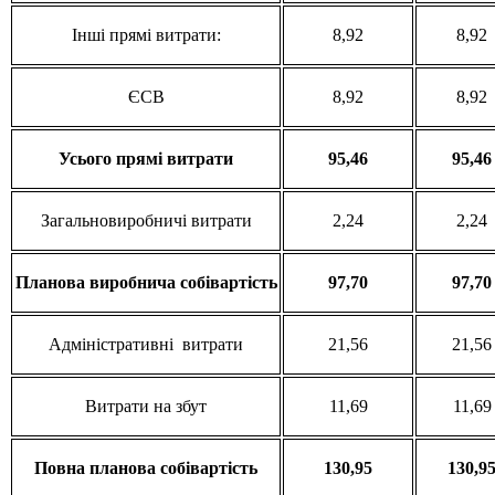
Інші прямі витрати:
8,92
8,92
ЄСВ
8,92
8,92
Усього
прямі
витрати
95,46
95,46
Загальновиробничі витрати
2,24
2,24
Планова
виробнича
собівартість
97,70
97,70
Адміністративні витрати
21,56
21,56
Витрати на збут
11,69
11,69
Повна
планова
собівартість
130,95
130,9