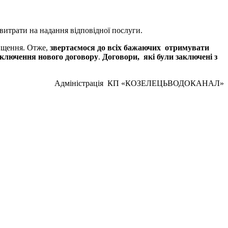
витрати на надання відповідної послуги.
чищення. Отже,
звертаємося до всіх бажаючих отримувати
аключення
нового договору
.
Договори, які були
заключ
е
ні
з
Адміністрація КП «КОЗЕЛЕЦЬВОДОКАНАЛ»