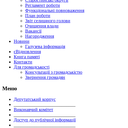
Старостинські округи
Регламент роботи
Функціональні повноваження
План роботи
Звіт селищного голови
Очищення влади
Вакансії
Нагородження
Новини
Галузева інформація
єВідновлення
Книга памяті
Контакти
Для громадськості
Консультації з громадськістю
Звернення громадян
Меню
Депутатський корпус
___________________________
Виконавчий комітет
___________________________
Доступ до публічної інформації
___________________________