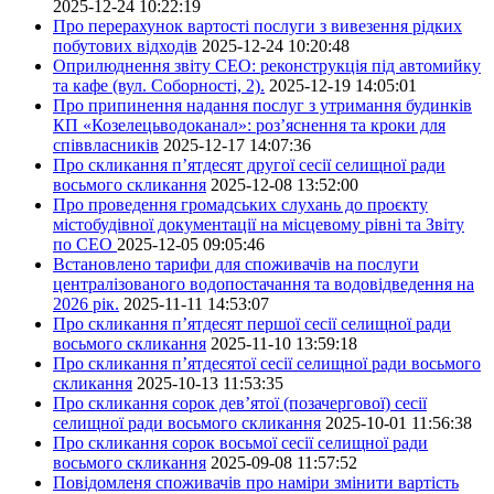
2025-12-24 10:22:19
Про перерахунок вартості послуги з вивезення рідких
побутових відходів
2025-12-24 10:20:48
Оприлюднення звіту СЕО: реконструкція під автомийку
та кафе (вул. Соборності, 2).
2025-12-19 14:05:01
Про припинення надання послуг з утримання будинків
КП «Козелецьводоканал»: роз’яснення та кроки для
співвласників
2025-12-17 14:07:36
Про скликання п’ятдесят другої сесії селищної ради
восьмого скликання
2025-12-08 13:52:00
Про проведення громадських слухань до проєкту
містобудівної документації на місцевому рівні та Звіту
по СЕО
2025-12-05 09:05:46
Встановлено тарифи для споживачів на послуги
централізованого водопостачання та водовідведення на
2026 рік.
2025-11-11 14:53:07
Про скликання п’ятдесят першої сесії селищної ради
восьмого скликання
2025-11-10 13:59:18
Про скликання п’ятдесятої сесії селищної ради восьмого
скликання
2025-10-13 11:53:35
Про скликання сорок дев’ятої (позачергової) сесії
селищної ради восьмого скликання
2025-10-01 11:56:38
Про скликання сорок восьмої сесії селищної ради
восьмого скликання
2025-09-08 11:57:52
Повідомленя споживачів про наміри змінити вартість