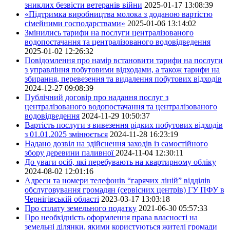
зниклих безвісти ветеранів війни
2025-01-17 13:08:39
«Підтримка виробництва молока з доданою вартістю
сімейними господарствами»
2025-01-06 13:14:02
Змінились тарифи на послуги централізованого
водопостачання та централізованого водовідведення
2025-01-02 12:26:32
Повідомлення про намір встановити тарифи на послуги
з управління побутовими відходами, а також тарифи на
збирання, перевезення та видалення побутових відходів
2024-12-27 09:08:39
Публічний договір про надання послуг з
централізованого водопостачання та централізованого
водовідведення
2024-11-29 10:50:37
Вартість послуги з вивезення рідких побутових відходів
з 01.01.2025 змінюється
2024-11-28 16:23:19
Надано дозвіл на здійснення заходів із самостійного
збору деревини паливної
2024-11-04 12:30:11
До уваги осіб, які перебувають на квартирному обліку
2024-08-02 12:01:16
Адреси та номери телефонів “гарячих ліній” відділів
обслуговування громадян (сервісних центрів) ГУ ПФУ в
Чернігівській області
2023-03-17 13:03:18
Про сплату земельного податку
2021-06-30 05:57:33
Про необхідність оформлення права власності на
земельні ділянки, якими користуються жителі громади