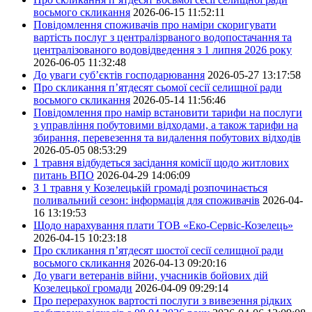
восьмого скликання
2026-06-15 11:52:11
Повідомлення споживачів про наміри скоригувати
вартість послуг з централізрваного водопостачання та
централізованого водовідведення з 1 липня 2026 року
2026-06-05 11:32:48
До уваги суб’єктів господарювання
2026-05-27 13:17:58
Про скликання п’ятдесят сьомої сесії селищної ради
восьмого скликання
2026-05-14 11:56:46
Повідомлення про намір встановити тарифи на послуги
з управління побутовими відходами, а також тарифи на
збирання, перевезення та видалення побутових відходів
2026-05-05 08:53:29
1 травня відбудеться засідання комісії щодо житлових
питань ВПО
2026-04-29 14:06:09
З 1 травня у Козелецькій громаді розпочинається
поливальний сезон: інформація для споживачів
2026-04-
16 13:19:53
Щодо нарахування плати ТОВ «Еко-Сервіс-Козелець»
2026-04-15 10:23:18
Про скликання п’ятдесят шостої сесії селищної ради
восьмого скликання
2026-04-13 09:20:16
До уваги ветеранів війни, учасників бойових дій
Козелецької громади
2026-04-09 09:29:14
Про перерахунок вартості послуги з вивезення рідких