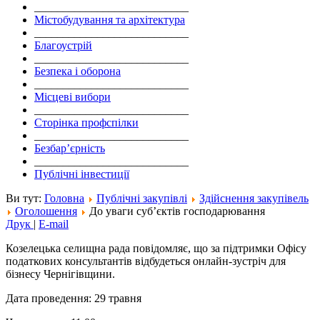
___________________________
Містобудування та архітектура
___________________________
Благоустрій
___________________________
Безпека і оборона
___________________________
Місцеві вибори
___________________________
Сторінка профспілки
___________________________
Безбар’єрність
___________________________
Публічні інвестиції
Ви тут:
Головна
Публічні закупівлі
Здійснення закупівель
Оголошення
До уваги суб’єктів господарювання
Друк
|
E-mail
Козелецька селищна рада повідомляє, що за підтримки Офісу
податкових консультантів відбудеться онлайн-зустріч для
бізнесу Чернігівщини.
Дата проведення: 29 травня