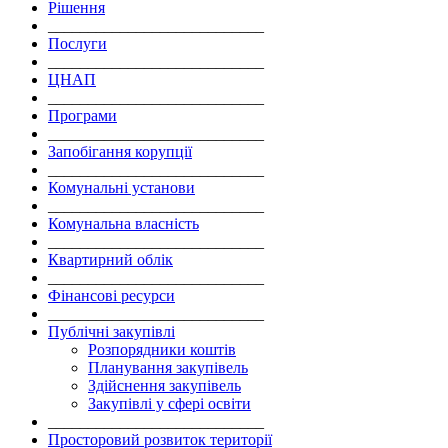
Рішення
___________________________
Послуги
___________________________
ЦНАП
___________________________
Програми
___________________________
Запобігання корупції
___________________________
Комунальні установи
___________________________
Комунальна власність
___________________________
Квартирний облік
___________________________
Фінансові ресурси
___________________________
Публічні закупівлі
Розпорядники коштів
Планування закупівель
Здійснення закупівель
Закупівлі у сфері освіти
___________________________
Просторовий розвиток території