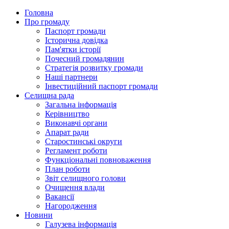
Головна
Про громаду
Паспорт громади
Історична довідка
Пам'ятки історії
Почесний громадянин
Стратегія розвитку громади
Наші партнери
Інвестиційний паспорт громади
Селищна рада
Загальна інформація
Керівництво
Виконавчі органи
Апарат ради
Старостинські округи
Регламент роботи
Функціональні повноваження
План роботи
Звіт селищного голови
Очищення влади
Вакансії
Нагородження
Новини
Галузева інформація