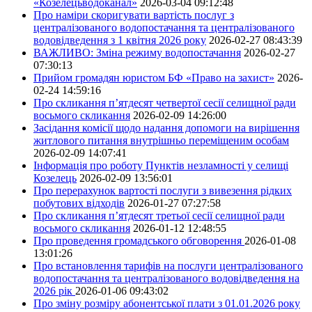
«Козелецьводоканал»
2026-03-04 09:12:48
Про наміри скоригувати вартість послуг з
централізованого водопостачання та централізованого
водовідведення з 1 квітня 2026 року
2026-02-27 08:43:39
ВАЖЛИВО: Зміна режиму водопостачання
2026-02-27
07:30:13
Прийом громадян юристом БФ «Право на захист»
2026-
02-24 14:59:16
Про скликання п’ятдесят четвертої сесії селищної ради
восьмого скликання
2026-02-09 14:26:00
Засідання комісії щодо надання допомоги на вирішення
житлового питання внутрішньо переміщеним особам
2026-02-09 14:07:41
Інформація про роботу Пунктів незламності у селищі
Козелець
2026-02-09 13:56:01
Про перерахунок вартості послуги з вивезення рідких
побутових відходів
2026-01-27 07:27:58
Про скликання п’ятдесят третьої сесії селищної ради
восьмого скликання
2026-01-12 12:48:55
Про проведення громадського обговорення
2026-01-08
13:01:26
Про встановлення тарифів на послуги централізованого
водопостачання та централізованого водовідведення на
2026 рік
2026-01-06 09:43:02
Про зміну розміру абонентської плати з 01.01.2026 року