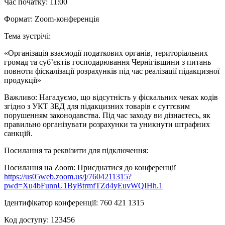
Час початку: 11:00
Формат: Zoom-конференція
Тема зустрічі:
«Організація взаємодії податкових органів, територіальних
громад та суб’єктів господарювання Чернігівщини з питань
повноти фіскалізації розрахунків під час реалізації підакцизної
продукції»
Важливо: Нагадуємо, що відсутність у фіскальних чеках кодів
згідно з УКТ ЗЕД для підакцизних товарів є суттєвим
порушенням законодавства. Під час заходу ви дізнаєтесь, як
правильно організувати розрахунки та уникнути штрафних
санкцій.
Посилання та реквізити для підключення:
Посилання на Zoom: Приєднатися до конференції
https://us05web.zoom.us/j/7604211315?
pwd=Xu4bFunnU1ByBtrmfTZd4yEuvWQIHh.1
Ідентифікатор конференції: 760 421 1315
Код доступу: 123456