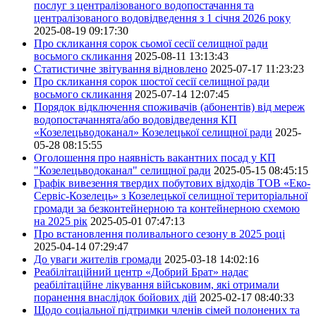
послуг з централізованого водопостачання та
централізованого водовідведення з 1 січня 2026 року
2025-08-19 09:17:30
Про скликання сорок сьомої сесії селищної ради
восьмого скликання
2025-08-11 13:13:43
Статистичне звітування відновлено
2025-07-17 11:23:23
Про скликання сорок шостої сесії селищної ради
восьмого скликання
2025-07-14 12:07:45
Порядок відключення споживачів (абонентів) від мереж
водопостачаннята/або водовідведення КП
«Козелецьводоканал» Козелецької селищної ради
2025-
05-28 08:15:55
Оголошення про наявність вакантних посад у КП
"Козелецьводоканал" селищної ради
2025-05-15 08:45:15
Графік вивезення твердих побутових відходів ТОВ «Еко-
Сервіс-Козелець» з Козелецької селищної територіальної
громади за безконтейнерною та контейнерною схемою
на 2025 рік
2025-05-01 07:47:13
Про встановлення поливального сезону в 2025 році
2025-04-14 07:29:47
До уваги жителів громади
2025-03-18 14:02:16
Реабілітаційний центр «Добрий Брат» надає
реабілітаційне лікування військовим, які отримали
поранення внаслідок бойових дій
2025-02-17 08:40:33
Щодо соціальної підтримки членів сімей полонених та