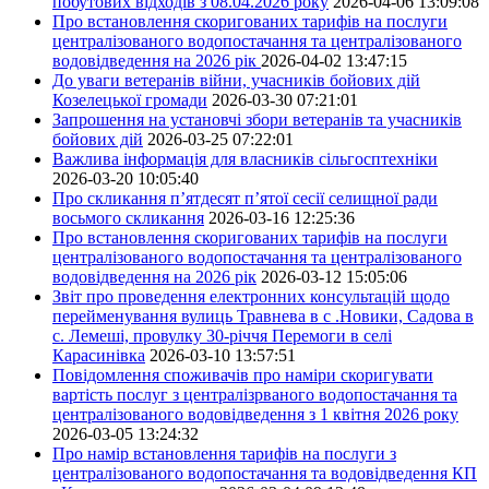
побутових відходів з 08.04.2026 року
2026-04-06 13:09:08
Про встановлення скоригованих тарифів на послуги
централізованого водопостачання та централізованого
водовідведення на 2026 рік
2026-04-02 13:47:15
До уваги ветеранів війни, учасників бойових дій
Козелецької громади
2026-03-30 07:21:01
Запрошення на установчі збори ветеранів та учасників
бойових дій
2026-03-25 07:22:01
Важлива інформація для власників сільгосптехніки
2026-03-20 10:05:40
Про скликання п’ятдесят п’ятої сесії селищної ради
восьмого скликання
2026-03-16 12:25:36
Про встановлення скоригованих тарифів на послуги
централізованого водопостачання та централізованого
водовідведення на 2026 рік
2026-03-12 15:05:06
Звіт про проведення електронних консультацій щодо
перейменування вулиць Травнева в с .Новики, Садова в
с. Лемеші, провулку 30-річчя Перемоги в селі
Карасинівка
2026-03-10 13:57:51
Повідомлення споживачів про наміри скоригувати
вартість послуг з централізрваного водопостачання та
централізованого водовідведення з 1 квітня 2026 року
2026-03-05 13:24:32
Про намір встановлення тарифів на послуги з
централізованого водопостачання та водовідведення КП