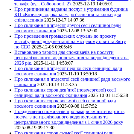
та кафе (вул. Соборності, 2).
2025-12-19 14:05:01
Про припинення надання послуг з утримання будинків
КП «Козелецьводоканал»: роз’яснення та кроки для
співвласників
2025-12-17 14:07:36
Про скликання п’ятдесят другої сесії селищної ради
восьмого скликання
2025-12-08 13:52:00
Про проведення громадських слухань до проєкту
містобудівної документації на місцевому рівні та Звіту
по СЕО
2025-12-05 09:05:46
Встановлено тарифи для споживачів на послуги
централізованого водопостачання та водовідведення на
2026 рік.
2025-11-11 14:53:07
Про скликання п’ятдесят першої сесії селищної ради
восьмого скликання
2025-11-10 13:59:18
Про скликання п’ятдесятої сесії селищної ради восьмого
скликання
2025-10-13 11:53:35
Про скликання сорок дев’ятої (позачергової) сесії
селищної ради восьмого скликання
2025-10-01 11:56:38
Про скликання сорок восьмої сесії селищної ради
восьмого скликання
2025-09-08 11:57:52
Повідомленя споживачів про наміри змінити вартість
послуг з централізованого водопостачання та
централізованого водовідведення з 1 січня 2026 року
2025-08-19 09:17:30
Про скликання сорок сьомої сесії селищної ради