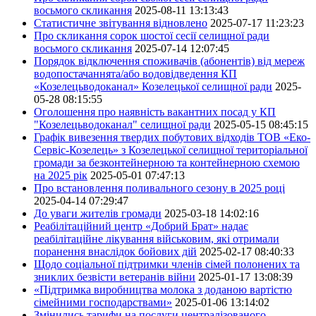
восьмого скликання
2025-08-11 13:13:43
Статистичне звітування відновлено
2025-07-17 11:23:23
Про скликання сорок шостої сесії селищної ради
восьмого скликання
2025-07-14 12:07:45
Порядок відключення споживачів (абонентів) від мереж
водопостачаннята/або водовідведення КП
«Козелецьводоканал» Козелецької селищної ради
2025-
05-28 08:15:55
Оголошення про наявність вакантних посад у КП
"Козелецьводоканал" селищної ради
2025-05-15 08:45:15
Графік вивезення твердих побутових відходів ТОВ «Еко-
Сервіс-Козелець» з Козелецької селищної територіальної
громади за безконтейнерною та контейнерною схемою
на 2025 рік
2025-05-01 07:47:13
Про встановлення поливального сезону в 2025 році
2025-04-14 07:29:47
До уваги жителів громади
2025-03-18 14:02:16
Реабілітаційний центр «Добрий Брат» надає
реабілітаційне лікування військовим, які отримали
поранення внаслідок бойових дій
2025-02-17 08:40:33
Щодо соціальної підтримки членів сімей полонених та
зниклих безвісти ветеранів війни
2025-01-17 13:08:39
«Підтримка виробництва молока з доданою вартістю
сімейними господарствами»
2025-01-06 13:14:02
Змінились тарифи на послуги централізованого