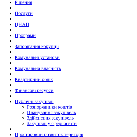
Рішення
___________________________
Послуги
___________________________
ЦНАП
___________________________
Програми
___________________________
Запобігання корупції
___________________________
Комунальні установи
___________________________
Комунальна власність
___________________________
Квартирний облік
___________________________
Фінансові ресурси
___________________________
Публічні закупівлі
Розпорядники коштів
Планування закупівель
Здійснення закупівель
Закупівлі у сфері освіти
___________________________
Просторовий розвиток території