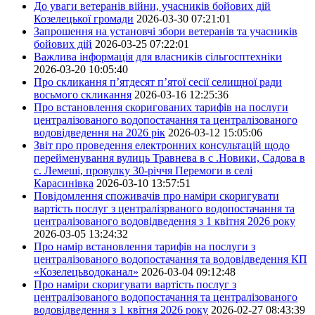
До уваги ветеранів війни, учасників бойових дій
Козелецької громади
2026-03-30 07:21:01
Запрошення на установчі збори ветеранів та учасників
бойових дій
2026-03-25 07:22:01
Важлива інформація для власників сільгосптехніки
2026-03-20 10:05:40
Про скликання п’ятдесят п’ятої сесії селищної ради
восьмого скликання
2026-03-16 12:25:36
Про встановлення скоригованих тарифів на послуги
централізованого водопостачання та централізованого
водовідведення на 2026 рік
2026-03-12 15:05:06
Звіт про проведення електронних консультацій щодо
перейменування вулиць Травнева в с .Новики, Садова в
с. Лемеші, провулку 30-річчя Перемоги в селі
Карасинівка
2026-03-10 13:57:51
Повідомлення споживачів про наміри скоригувати
вартість послуг з централізрваного водопостачання та
централізованого водовідведення з 1 квітня 2026 року
2026-03-05 13:24:32
Про намір встановлення тарифів на послуги з
централізованого водопостачання та водовідведення КП
«Козелецьводоканал»
2026-03-04 09:12:48
Про наміри скоригувати вартість послуг з
централізованого водопостачання та централізованого
водовідведення з 1 квітня 2026 року
2026-02-27 08:43:39