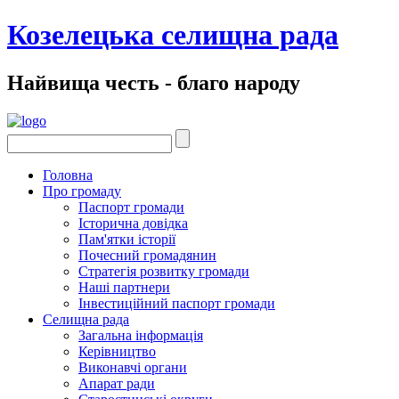
Козелецька селищна рада
Найвища честь - благо народу
Головна
Про громаду
Паспорт громади
Історична довідка
Пам'ятки історії
Почесний громадянин
Стратегія розвитку громади
Наші партнери
Інвестиційний паспорт громади
Селищна рада
Загальна інформація
Керівництво
Виконавчі органи
Апарат ради