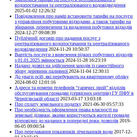
водопостачання та централізованого водовідведення
2025-01-02 12:26:32
Повідомлення про намір встановити тарифи на послуги
з управління побутовими відходами, а також тарифи на
збирання, перевезення та видалення побутових відходів
2024-12-27 09:08:39
Публічний договір про надання послуг з
централізованого водопостачання та централізованого
водовідведення
2024-11-29 10:50:37
Вартість послуги з вивезення рідких побутових відходів
з 01.01.2025 змінюється
2024-11-28 16:23:19
Надано дозвіл на здійснення заходів із самостійного
збору деревини паливної
2024-11-04 12:30:11
До уваги осіб, які перебувають на квартирному обліку
2024-08-02 12:01:16
Адреси та номери телефонів “гарячих ліній” відділів
обслуговування громадян (сервісних центрів) ГУ ПФУ в
Чернігівській області
2023-03-17 13:03:18
Про сплату земельного податку
2021-06-30 05:57:33
Про необхідність оформлення права власності на
земельні ділянки, якими користуються жителі громади
відповідно до наданих в попередні роки дозволів
2019-
06-05 09:00:54
Про передавання показників лічильників води
2017-12-