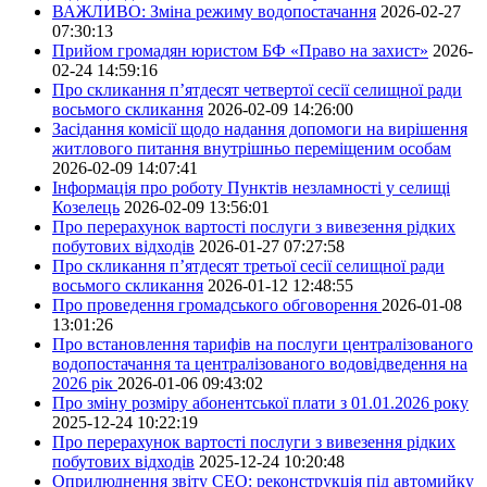
ВАЖЛИВО: Зміна режиму водопостачання
2026-02-27
07:30:13
Прийом громадян юристом БФ «Право на захист»
2026-
02-24 14:59:16
Про скликання п’ятдесят четвертої сесії селищної ради
восьмого скликання
2026-02-09 14:26:00
Засідання комісії щодо надання допомоги на вирішення
житлового питання внутрішньо переміщеним особам
2026-02-09 14:07:41
Інформація про роботу Пунктів незламності у селищі
Козелець
2026-02-09 13:56:01
Про перерахунок вартості послуги з вивезення рідких
побутових відходів
2026-01-27 07:27:58
Про скликання п’ятдесят третьої сесії селищної ради
восьмого скликання
2026-01-12 12:48:55
Про проведення громадського обговорення
2026-01-08
13:01:26
Про встановлення тарифів на послуги централізованого
водопостачання та централізованого водовідведення на
2026 рік
2026-01-06 09:43:02
Про зміну розміру абонентської плати з 01.01.2026 року
2025-12-24 10:22:19
Про перерахунок вартості послуги з вивезення рідких
побутових відходів
2025-12-24 10:20:48
Оприлюднення звіту СЕО: реконструкція під автомийку