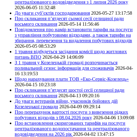
централізованого водовідведення з 1 липня 2026 року
2026-06-05 11:32:48
До уваги суб’єктів господарювання
2026-05-27 13:17:58
Про скликання п’ятдесят сьомої сесії селищної ради
восьмого скликання
2026-05-14 11:56:46
Повідомлення про намір встановити тарифи на послуги
з управління побутовими відходами, а також тарифи на
збирання, перевезення та видалення побутових відходів
2026-05-05 08:53:29
1 травня відбудеться засідання комісії щодо житлових
питань ВПО
2026-04-29 14:06:09
З 1 травня у Козелецькій громаді розпочинається
поливальний сезон: інформація для споживачів
2026-04-
16 13:19:53
Щодо нарахування плати ТОВ «Еко-Сервіс-Козелець»
2026-04-15 10:23:18
Про скликання п’ятдесят шостої сесії селищної ради
восьмого скликання
2026-04-13 09:20:16
До уваги ветеранів війни, учасників бойових дій
Козелецької громади
2026-04-09 09:29:14
Про перерахунок вартості послуги з вивезення рідких
побутових відходів з 08.04.2026 року
2026-04-06 13:09:08
Про встановлення скоригованих тарифів на послуги
централізованого водопостачання та централізованого
водовідведення на 2026 рік
2026-04-02 13:47:15