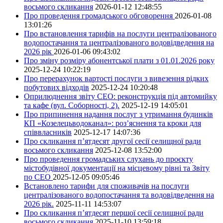
восьмого скликання
2026-01-12 12:48:55
Про проведення громадського обговорення
2026-01-08
13:01:26
Про встановлення тарифів на послуги централізованого
водопостачання та централізованого водовідведення на
2026 рік
2026-01-06 09:43:02
Про зміну розміру абонентської плати з 01.01.2026 року
2025-12-24 10:22:19
Про перерахунок вартості послуги з вивезення рідких
побутових відходів
2025-12-24 10:20:48
Оприлюднення звіту СЕО: реконструкція під автомийку
та кафе (вул. Соборності, 2).
2025-12-19 14:05:01
Про припинення надання послуг з утримання будинків
КП «Козелецьводоканал»: роз’яснення та кроки для
співвласників
2025-12-17 14:07:36
Про скликання п’ятдесят другої сесії селищної ради
восьмого скликання
2025-12-08 13:52:00
Про проведення громадських слухань до проєкту
містобудівної документації на місцевому рівні та Звіту
по СЕО
2025-12-05 09:05:46
Встановлено тарифи для споживачів на послуги
централізованого водопостачання та водовідведення на
2026 рік.
2025-11-11 14:53:07
Про скликання п’ятдесят першої сесії селищної ради
восьмого скликання
2025-11-10 13:59:18