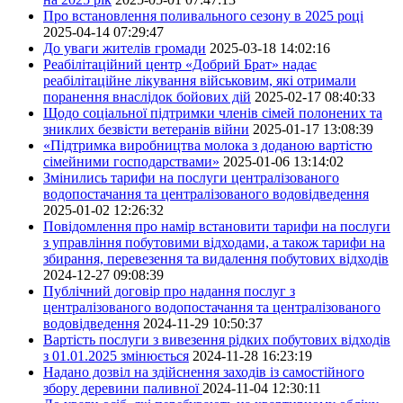
Про встановлення поливального сезону в 2025 році
2025-04-14 07:29:47
До уваги жителів громади
2025-03-18 14:02:16
Реабілітаційний центр «Добрий Брат» надає
реабілітаційне лікування військовим, які отримали
поранення внаслідок бойових дій
2025-02-17 08:40:33
Щодо соціальної підтримки членів сімей полонених та
зниклих безвісти ветеранів війни
2025-01-17 13:08:39
«Підтримка виробництва молока з доданою вартістю
сімейними господарствами»
2025-01-06 13:14:02
Змінились тарифи на послуги централізованого
водопостачання та централізованого водовідведення
2025-01-02 12:26:32
Повідомлення про намір встановити тарифи на послуги
з управління побутовими відходами, а також тарифи на
збирання, перевезення та видалення побутових відходів
2024-12-27 09:08:39
Публічний договір про надання послуг з
централізованого водопостачання та централізованого
водовідведення
2024-11-29 10:50:37
Вартість послуги з вивезення рідких побутових відходів
з 01.01.2025 змінюється
2024-11-28 16:23:19
Надано дозвіл на здійснення заходів із самостійного
збору деревини паливної
2024-11-04 12:30:11