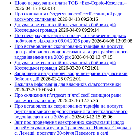
Щодо нарахування плати ТОВ «Еко-Сервіс-Козелець»
2026-04-15 10:23:18
Про скликання п’ятдесят шостої сесії селищної ради
восьмого скликання
2026-04-13 09:20:16
До уваги ветеранів війни, учасників бойових дій
Козелецької громади
2026-04-09 09:29:14
Про перерахунок вартості послуги з вивезення рідких
побутових відходів з 08.04.2026 року
2026-04-06 13:09:08
Про встановлення скоригованих тарифів на послуги
централізованого водопостачання та централізованого
водовідведення на 2026 рік
2026-04-02 13:47:15
До уваги ветеранів війни, учасників бойових дій
Козелецької громади
2026-03-30 07:21:01
Запрошення на установчі збори ветеранів та учасників
бойових дій
2026-03-25 07:22:01
Важлива інформація для власників сільгосптехніки
2026-03-20 10:05:40
Про скликання п’ятдесят п’ятої сесії селищної ради
восьмого скликання
2026-03-16 12:25:36
Про встановлення скоригованих тарифів на послуги
централізованого водопостачання та централізованого
водовідведення на 2026 рік
2026-03-12 15:05:06
Звіт про проведення електронних консультацій щодо
перейменування вулиць Травнева в с .Новики, Садова в
с. Лемеші, провулку 30-річчя Перемоги в селі