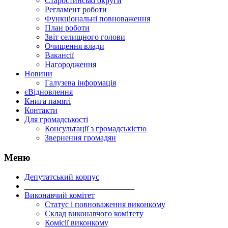
Старостинські округи
Регламент роботи
Функціональні повноваження
План роботи
Звіт селищного голови
Очищення влади
Вакансії
Нагородження
Новини
Галузева інформація
єВідновлення
Книга памяті
Контакти
Для громадськості
Консультації з громадськістю
Звернення громадян
Меню
Депутатський корпус
___________________________
Виконавчий комітет
Статус і повноваження виконкому
Склад виконавчого комітету
Комісії виконкому