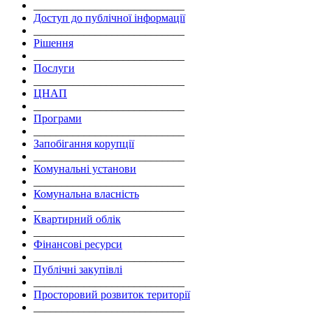
___________________________
Доступ до публічної інформації
___________________________
Рішення
___________________________
Послуги
___________________________
ЦНАП
___________________________
Програми
___________________________
Запобігання корупції
___________________________
Комунальні установи
___________________________
Комунальна власність
___________________________
Квартирний облік
___________________________
Фінансові ресурси
___________________________
Публічні закупівлі
___________________________
Просторовий розвиток території
___________________________