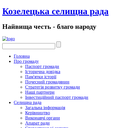
Козелецька селищна рада
Найвища честь - благо народу
Головна
Про громаду
Паспорт громади
Історична довідка
Пам'ятки історії
Почесний громадянин
Стратегія розвитку громади
Наші партнери
Інвестиційний паспорт громади
Селищна рада
Загальна інформація
Керівництво
Виконавчі органи
Апарат ради