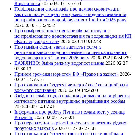
Карасинівка
2026-03-10 13:57:51
Повідомлення споживачів про наміри скоригувати
вартість послуг з централізрваного водопостачання та
централізованого водовідведення з 1 квітня 2026 року
2026-03-05 13:24:32
Про намір встановлення тарифів на послуги з
централізованого водопостачання та водовідведення КП
«Козелецьводоканал»
2026-03-04 09:12:48
Про наміри скоригувати вартість послуг з
централізованого водопостачання та централізованого
водовідведення з 1 квітня 2026 року
2026-02-27 08:43:39
ВАЖЛИВО: Зміна режиму водопостачання
2026-02-27
07:30:13
Прийом громадян юристом БФ «Право на захист»
2026-
02-24 14:59:16
Про скликання п’ятдесят четвертої сесії селищної ради
восьмого скликання
2026-02-09 14:26:00
Засідання комісії щодо надання допомоги на вирішення
житлового питання внутрішньо переміщеним особам
2026-02-09 14:07:41
Інформація про роботу Пунктів незламності у селищі
Козелець
2026-02-09 13:56:01
Про перерахунок вартості послуги з вивезення рідких
побутових відходів
2026-01-27 07:27:58
Про скликання п’ятдесят третьої сесії селищної ради