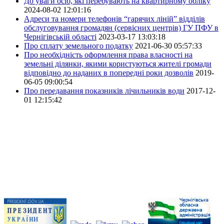
До уваги осіб, які перебувають на квартирному обліку
2024-08-02 12:01:16
Адреси та номери телефонів “гарячих ліній” відділів
обслуговування громадян (сервісних центрів) ГУ ПФУ в
Чернігівській області
2023-03-17 13:03:18
Про сплату земельного податку
2021-06-30 05:57:33
Про необхідність оформлення права власності на
земельні ділянки, якими користуються жителі громади
відповідно до наданих в попередні роки дозволів
2019-
06-05 09:00:54
Про передавання показників лічильників води
2017-12-
01 12:15:42