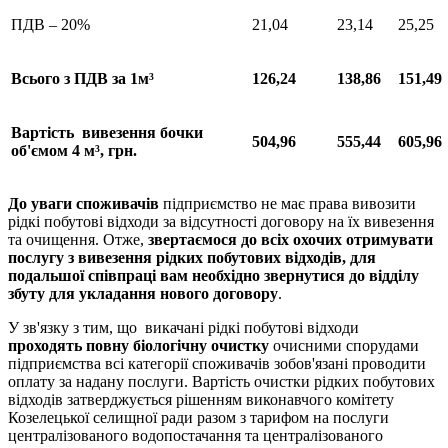
ПДВ – 20%
21,04
23,14
25,25
Всього
з
ПДВ за 1м³
126,24
138,86
151,49
Вартість
вивезення
бочки
504,96
555,44
605,96
об'ємом
4 м³
, грн.
До уваги споживачів
підприємство не має права вивозити
рідкі побутові відходи за відсутності договору на їх вивезення
та очищення. Отже,
звертаємося до всіх охочих
отримувати
послугу з вивезення рідких побутових відходів, для
подальшої співпраці вам необхідно звернутися до відділу
збуту
для укладання
нового договору
.
У зв'язку з тим, що викачані рідкі побутові відходи
проходять
повну біологічну очистку
очисними спорудами
підприємства всі категорії споживачів зобов'язані проводити
оплату за надану послуги. Вартість очистки рідких побутових
відходів затверджується рішенням виконавчого комітету
Козелецької селищної ради разом з тарифом на послуги
централізованого водопостачання та централізованого