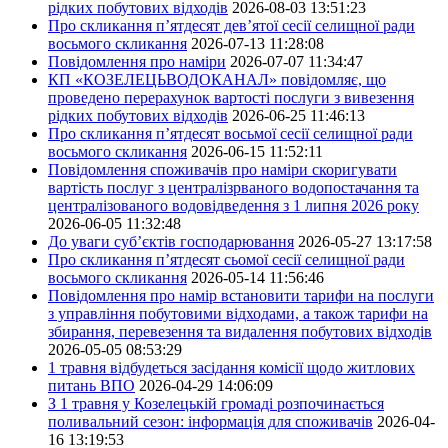
рідких побутових відходів
2026-08-03 13:51:23
Про скликання п’ятдесят дев’ятої сесії селищної ради
восьмого скликання
2026-07-13 11:28:08
Повідомлення про наміри
2026-07-07 11:34:47
КП «КОЗЕЛЕЦЬВОДОКАНАЛ» повідомляє, що
проведено перерахунок вартості послуги з вивезення
рідких побутових відходів
2026-06-25 11:46:13
Про скликання п’ятдесят восьмої сесії селищної ради
восьмого скликання
2026-06-15 11:52:11
Повідомлення споживачів про наміри скоригувати
вартість послуг з централізрваного водопостачання та
централізованого водовідведення з 1 липня 2026 року
2026-06-05 11:32:48
До уваги суб’єктів господарювання
2026-05-27 13:17:58
Про скликання п’ятдесят сьомої сесії селищної ради
восьмого скликання
2026-05-14 11:56:46
Повідомлення про намір встановити тарифи на послуги
з управління побутовими відходами, а також тарифи на
збирання, перевезення та видалення побутових відходів
2026-05-05 08:53:29
1 травня відбудеться засідання комісії щодо житлових
питань ВПО
2026-04-29 14:06:09
З 1 травня у Козелецькій громаді розпочинається
поливальний сезон: інформація для споживачів
2026-04-
16 13:19:53