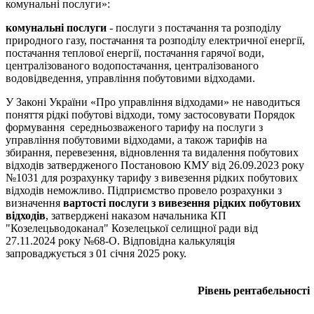
комунальні послуги»:
комунальні послуги
- послуги з постачання та розподілу
природного газу, постачання та розподілу електричної енергії,
постачання теплової енергії, постачання гарячої води,
централізованого водопостачання, централізованого
водовідведення, управління побутовими відходами.
У Законі України «Про управління відходами» не наводиться
поняття рідкі побутові відходи, тому застосовувати Порядок
формування середньозваженого тарифу на послуги з
управління побутовими відходами, а також тарифів на
збирання, перевезення, відновлення та видалення побутових
відходів затвердженого Постановою КМУ від 26.09.2023 року
№1031 для розрахунку тарифу з вивезення рідких побутових
відходів неможливо. Підприємство провело розрахунки з
визначення
вартості послуги з виве
зення рідких побутових
відходів
, затверджені наказом начальника КП
"Козелецьводоканал" Козелецької селищної ради від
27.11.2024 року №68-О. Відповідна калькуляція
запроваджується з 01 січня 2025 року.
Рівень рентабельності