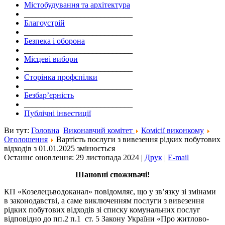
Містобудування та архітектура
___________________________
Благоустрій
___________________________
Безпека і оборона
___________________________
Місцеві вибори
___________________________
Сторінка профспілки
___________________________
Безбар’єрність
___________________________
Публічні інвестиції
Ви тут:
Головна
Виконавчий комітет
Комісії виконкому
Оголошення
Вартість послуги з вивезення рідких побутових
відходів з 01.01.2025 змінюється
Останнє оновлення: 29 листопада 2024
|
Друк
|
E-mail
Шановні споживачі!
КП «Козелецьводоканал» повідомляє, що у зв’язку зі змінами
в законодавстві, а саме виключенням послуги з вивезення
рідких побутових відходів зі списку комунальних послуг
відповідно до пп.2 п.1 ст. 5 Закону України «Про житлово-