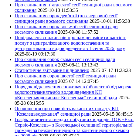
Про скликання п’ятдесятої сесії селищної ради восьмого
скликання
2025-10-13 11:53:35
Про скликання сорок дев’ятої (позачергової) сесії
селищної ради восьмого скликання
2025-10-01 11:56:38
Про скликання сорок восьмої сесії селищної ради
восьмого скликання
2025-09-08 11:57:52
Повідомленя споживачів про наміри змінити вартість
послуг з централізованого водопостачання та
централізованого водовідведення з 1 січня 2026 року
2025-08-19 09:17:30
Про скликання сорок сьомої сесії селищної ради
восьмого скликання
2025-08-11 13:13:43
Статистичне звітування відновлено
2025-07-17 11:23:23
Про скликання сорок шостої сесії селищної ради
восьмого скликання
2025-07-14 12:07:45
Порядок відключення споживачів (абонентів) від мереж
водопостачаннята/або водовідведення КП
«Козелецьводоканал» Козелецької селищної ради
2025-
05-28 08:15:55
Оголошення про наявність вакантних посад у КП
"Козелецьводоканал" селищної ради
2025-05-15 08:45:15
Графік вивезення твердих побутових відходів ТОВ «Еко-
Сервіс-Козелець» з Козелецької селищної територіальної
громади за безконтейнерною та контейнерною схемою
на 2025 рік
2025-05-01 07:47:13