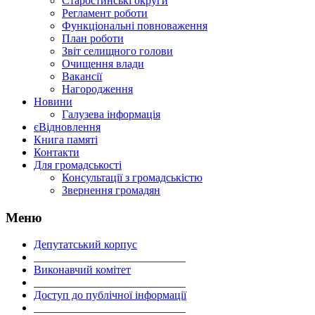
Старостинські округи
Регламент роботи
Функціональні повноваження
План роботи
Звіт селищного голови
Очищення влади
Вакансії
Нагородження
Новини
Галузева інформація
єВідновлення
Книга памяті
Контакти
Для громадськості
Консультації з громадськістю
Звернення громадян
Меню
Депутатський корпус
___________________________
Виконавчий комітет
___________________________
Доступ до публічної інформації
___________________________