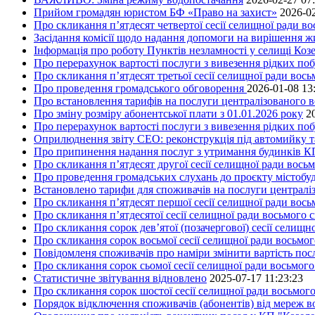
Прийом громадян юристом БФ «Право на захист»
2026-02
Про скликання п’ятдесят четвертої сесії селищної ради в
Засідання комісії щодо надання допомоги на вирішення 
Інформація про роботу Пунктів незламності у селищі Коз
Про перерахунок вартості послуги з вивезення рідких поб
Про скликання п’ятдесят третьої сесії селищної ради вос
Про проведення громадського обговорення
2026-01-08 13
Про встановлення тарифів на послуги централізованого в
Про зміну розміру абонентської плати з 01.01.2026 року
2
Про перерахунок вартості послуги з вивезення рідких поб
Оприлюднення звіту СЕО: реконструкція під автомийку та 
Про припинення надання послуг з утримання будинків КП
Про скликання п’ятдесят другої сесії селищної ради вось
Про проведення громадських слухань до проєкту містобуд
Встановлено тарифи для споживачів на послуги централіз
Про скликання п’ятдесят першої сесії селищної ради вос
Про скликання п’ятдесятої сесії селищної ради восьмого 
Про скликання сорок дев’ятої (позачергової) сесії селищ
Про скликання сорок восьмої сесії селищної ради восьмо
Повідомленя споживачів про наміри змінити вартість посл
Про скликання сорок сьомої сесії селищної ради восьмог
Статистичне звітування відновлено
2025-07-17 11:23:23
Про скликання сорок шостої сесії селищної ради восьмог
Порядок відключення споживачів (абонентів) від мереж 