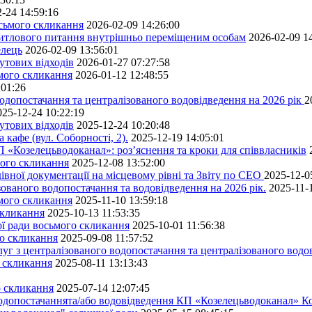
-24 14:59:16
осьмого скликання
2026-02-09 14:26:00
житлового питання внутрішньо переміщеним особам
2026-02-09 1
елець
2026-02-09 13:56:01
утових відходів
2026-01-27 07:27:58
ьмого скликання
2026-01-12 12:48:55
:01:26
одопостачання та централізованого водовідведення на 2026 рік
2
025-12-24 10:22:19
утових відходів
2025-12-24 10:20:48
кафе (вул. Соборності, 2).
2025-12-19 14:05:01
 «Козелецьводоканал»: роз’яснення та кроки для співвласників
мого скликання
2025-12-08 13:52:00
івної документації на місцевому рівні та Звіту по СЕО
2025-12-0
ованого водопостачання та водовідведення на 2026 рік.
2025-11-
ьмого скликання
2025-11-10 13:59:18
скликання
2025-10-13 11:53:35
ної ради восьмого скликання
2025-10-01 11:56:38
го скликання
2025-09-08 11:57:52
уг з централізованого водопостачання та централізованого водов
о скликання
2025-08-11 13:13:43
о скликання
2025-07-14 12:07:45
водопостачаннята/або водовідведення КП «Козелецьводоканал» Ко