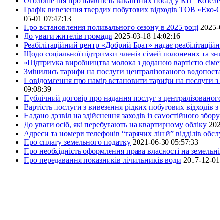
Оголошення про наявність вакантних посад у КП "Козел
Графік вивезення твердих побутових відходів ТОВ «Еко-С
05-01 07:47:13
Про встановлення поливального сезону в 2025 році
2025-
До уваги жителів громади
2025-03-18 14:02:16
Реабілітаційний центр «Добрий Брат» надає реабілітаційн
Щодо соціальної підтримки членів сімей полонених та зни
«Підтримка виробництва молока з доданою вартістю сім
Змінились тарифи на послуги централізованого водопоста
Повідомлення про намір встановити тарифи на послуги з 
09:08:39
Публічний договір про надання послуг з централізованог
Вартість послуги з вивезення рідких побутових відходів з
Надано дозвіл на здійснення заходів із самостійного збо
До уваги осіб, які перебувають на квартирному обліку
202
Адреси та номери телефонів “гарячих ліній” відділів обс
Про сплату земельного податку
2021-06-30 05:57:33
Про необхідність оформлення права власності на земельні
Про передавання показників лічильників води
2017-12-01