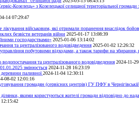
ецьводоканал" селищної ради
2025-05-15 08:45:15
ервіс-Козелець» з Козелецької селищної територіальної громади
04-14 07:29:47
е лікування військовим, які отримали поранення внаслідок бойов
клих безвісти ветеранів війни
2025-01-17 13:08:39
ейними господарствами»
2025-01-06 13:14:02
чання та централізованого водовідведення
2025-01-02 12:26:32
управління побутовими відходами, а також тарифи на збирання, 
о водопостачання та централізованого водовідведення
2024-11-29
 01.01.2025 змінюється
2024-11-28 16:23:19
ру деревини паливної
2024-11-04 12:30:11
4-08-02 12:01:16
луговування громадян (сервісних центрів) ГУ ПФУ в Чернігівській
 ділянки, якими користуються жителі громади відповідно до над
 12:15:42