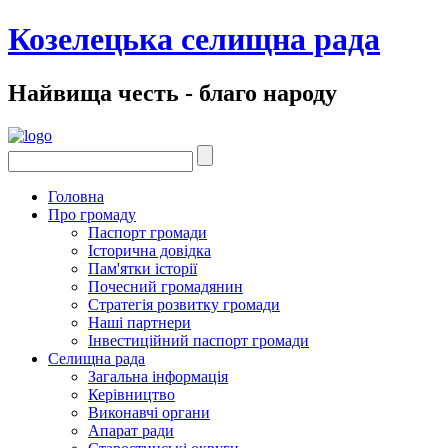
Козелецька селищна рада
Найвища честь - благо народу
Головна
Про громаду
Паспорт громади
Історична довідка
Пам'ятки історії
Почесний громадянин
Стратегія розвитку громади
Наші партнери
Інвестиційний паспорт громади
Селищна рада
Загальна інформація
Керівництво
Виконавчі органи
Апарат ради