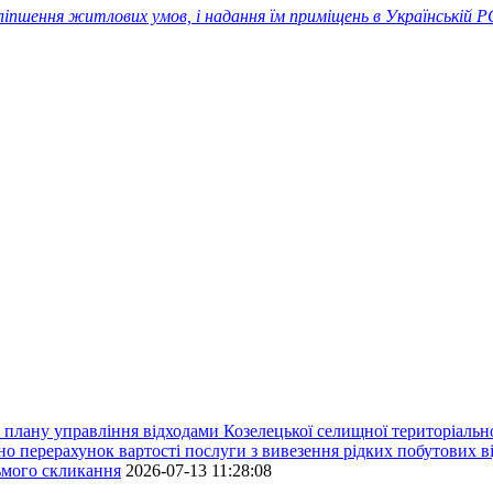
поліпшення житлових умов, і надання їм приміщень в Українські
плану управління відходами Козелецької селищної територіальн
ерахунок вартості послуги з вивезення рідких побутових ві
сьмого скликання
2026-07-13 11:28:08