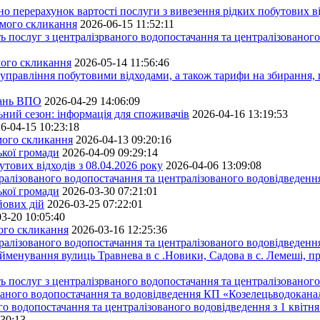
ерахунок вартості послуги з вивезення рідких побутових ві
ьмого скликання
2026-06-15 11:52:11
ь послуг з централізрваного водопостачання та централізованого
мого скликання
2026-05-14 11:56:46
управління побутовими відходами, а також тарифи на збирання, 
тань ВПО
2026-04-29 14:06:09
ьний сезон: інформація для споживачів
2026-04-16 13:19:53
6-04-15 10:23:18
ьмого скликання
2026-04-13 09:20:16
ької громади
2026-04-09 09:29:14
тових відходів з 08.04.2026 року
2026-04-06 13:09:08
алізованого водопостачання та централізованого водовідведення
ької громади
2026-03-30 07:21:01
йових дій
2026-03-25 07:22:01
3-20 10:05:40
мого скликання
2026-03-16 12:25:36
алізованого водопостачання та централізованого водовідведення
йменування вулиць Травнева в с .Новики, Садова в с. Лемеші, пр
 послуг з централізрваного водопостачання та централізованого 
ованого водопостачання та водовідведення КП «Козелецьводокана
го водопостачання та централізованого водовідведення з 1 квітня
:30:13