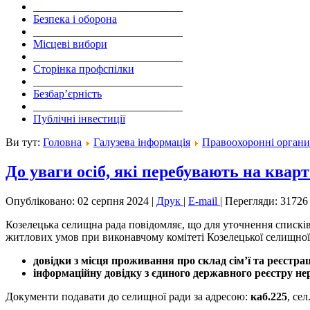
___________________________
Безпека і оборона
___________________________
Місцеві вибори
___________________________
Сторінка профспілки
___________________________
Безбар’єрність
___________________________
Публічні інвестиції
Ви тут:
Головна
Галузева інформація
Правоохоронні орган
До уваги осіб, які перебувають на квар
Опубліковано: 02 серпня 2024
|
Друк
|
E-mail
|
Перегляди: 31726
Козелецька селищна рада повідомляє, що для уточнення списків
житлових умов при виконавчому комітеті Козелецької селищно
довідки з місця проживання про склад сім’ї та реєстра
інформаційну довідку з єдиного державного реєстру н
Документи подавати до селищної ради за адресою:
каб.225
, се