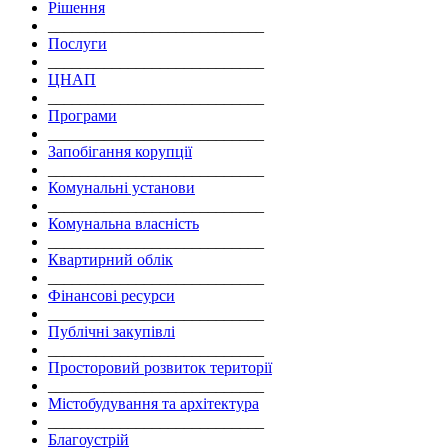
Рішення
___________________________
Послуги
___________________________
ЦНАП
___________________________
Програми
___________________________
Запобігання корупції
___________________________
Комунальні установи
___________________________
Комунальна власність
___________________________
Квартирний облік
___________________________
Фінансові ресурси
___________________________
Публічні закупівлі
___________________________
Просторовий розвиток території
___________________________
Містобудування та архітектура
___________________________
Благоустрій