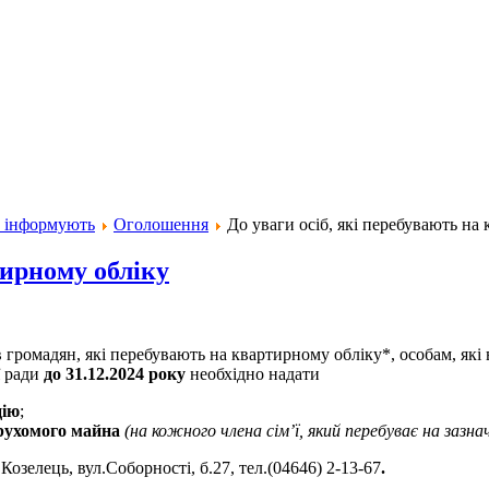
и інформують
Оголошення
До уваги осіб, які перебувають на
тирному обліку
 громадян, які перебувають на квартирному обліку*, особам, які
ї ради
до 31.12.2024 року
необхідно надати
цію
;
ерухомого майна
(на кожного члена сім’ї, який перебуває на зазна
л.Козелець, вул.Соборності, б.27, тел.(04646) 2-13-67
.