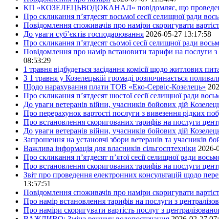
КП «КОЗЕЛЕЦЬВОДОКАНАЛ» повідомляє, що проведено пер
Про скликання п’ятдесят восьмої сесії селищної ради вос
Повідомлення споживачів про наміри скоригувати вартіст
До уваги суб’єктів господарювання
2026-05-27 13:17:58
Про скликання п’ятдесят сьомої сесії селищної ради вось
Повідомлення про намір встановити тарифи на послуги з 
08:53:29
1 травня відбудеться засідання комісії щодо житлових пи
З 1 травня у Козелецькій громаді розпочинається поливал
Щодо нарахування плати ТОВ «Еко-Сервіс-Козелець»
202
Про скликання п’ятдесят шостої сесії селищної ради вос
До уваги ветеранів війни, учасників бойових дій Козелец
Про перерахунок вартості послуги з вивезення рідких побу
Про встановлення скоригованих тарифів на послуги центр
До уваги ветеранів війни, учасників бойових дій Козелец
Запрошення на установчі збори ветеранів та учасників бо
Важлива інформація для власників сільгосптехніки
2026-0
Про скликання п’ятдесят п’ятої сесії селищної ради вось
Про встановлення скоригованих тарифів на послуги центр
Звіт про проведення електронних консультацій щодо пере
13:57:51
Повідомлення споживачів про наміри скоригувати вартість
Про намір встановлення тарифів на послуги з централіз
Про наміри скоригувати вартість послуг з централізовано
ВАЖЛИВО: Зміна режиму водопостачання
2026-02-27 07