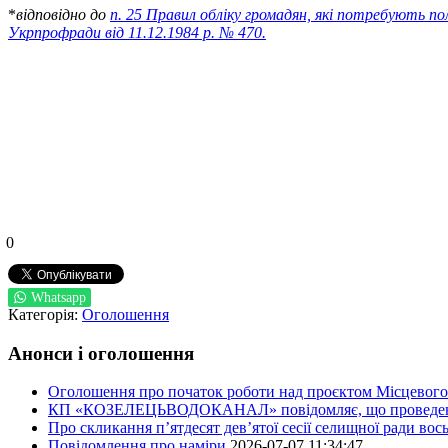
*
відповідно до
п. 25 Правил обліку громадян, які потребують 
Укрпрофради від 11.12.1984 р. № 470
.
0
Whatsapp
Категорія:
Оголошення
Анонси і оголошення
Оголошення про початок роботи над проєктом Місцевого 
КП «КОЗЕЛЕЦЬВОДОКАНАЛ» повідомляє, що проведено пер
Про скликання п’ятдесят дев’ятої сесії селищної ради во
Повідомлення про наміри
2026-07-07 11:34:47