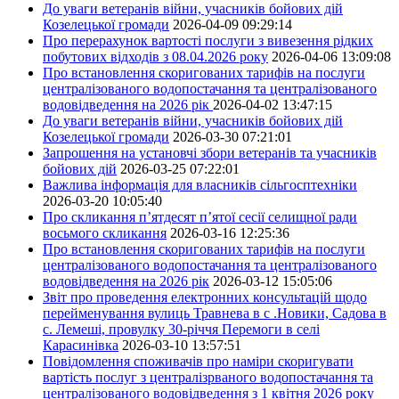
До уваги ветеранів війни, учасників бойових дій
Козелецької громади
2026-04-09 09:29:14
Про перерахунок вартості послуги з вивезення рідких
побутових відходів з 08.04.2026 року
2026-04-06 13:09:08
Про встановлення скоригованих тарифів на послуги
централізованого водопостачання та централізованого
водовідведення на 2026 рік
2026-04-02 13:47:15
До уваги ветеранів війни, учасників бойових дій
Козелецької громади
2026-03-30 07:21:01
Запрошення на установчі збори ветеранів та учасників
бойових дій
2026-03-25 07:22:01
Важлива інформація для власників сільгосптехніки
2026-03-20 10:05:40
Про скликання п’ятдесят п’ятої сесії селищної ради
восьмого скликання
2026-03-16 12:25:36
Про встановлення скоригованих тарифів на послуги
централізованого водопостачання та централізованого
водовідведення на 2026 рік
2026-03-12 15:05:06
Звіт про проведення електронних консультацій щодо
перейменування вулиць Травнева в с .Новики, Садова в
с. Лемеші, провулку 30-річчя Перемоги в селі
Карасинівка
2026-03-10 13:57:51
Повідомлення споживачів про наміри скоригувати
вартість послуг з централізрваного водопостачання та
централізованого водовідведення з 1 квітня 2026 року