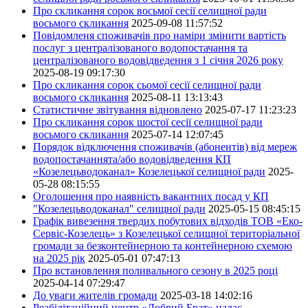
Про скликання сорок восьмої сесії селищної ради
восьмого скликання
2025-09-08 11:57:52
Повідомленя споживачів про наміри змінити вартість
послуг з централізованого водопостачання та
централізованого водовідведення з 1 січня 2026 року
2025-08-19 09:17:30
Про скликання сорок сьомої сесії селищної ради
восьмого скликання
2025-08-11 13:13:43
Статистичне звітування відновлено
2025-07-17 11:23:23
Про скликання сорок шостої сесії селищної ради
восьмого скликання
2025-07-14 12:07:45
Порядок відключення споживачів (абонентів) від мереж
водопостачаннята/або водовідведення КП
«Козелецьводоканал» Козелецької селищної ради
2025-
05-28 08:15:55
Оголошення про наявність вакантних посад у КП
"Козелецьводоканал" селищної ради
2025-05-15 08:45:15
Графік вивезення твердих побутових відходів ТОВ «Еко-
Сервіс-Козелець» з Козелецької селищної територіальної
громади за безконтейнерною та контейнерною схемою
на 2025 рік
2025-05-01 07:47:13
Про встановлення поливального сезону в 2025 році
2025-04-14 07:29:47
До уваги жителів громади
2025-03-18 14:02:16
Реабілітаційний центр «Добрий Брат» надає