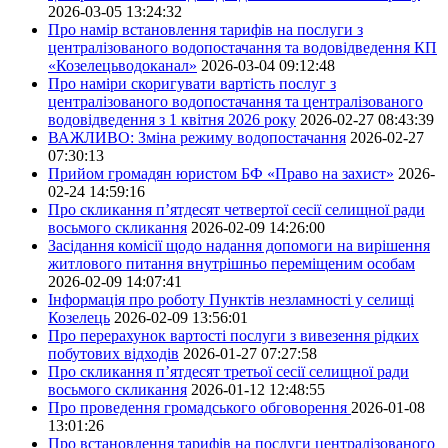
2026-03-05 13:24:32
Про намір встановлення тарифів на послуги з
централізованого водопостачання та водовідведення КП
«Козелецьводоканал»
2026-03-04 09:12:48
Про наміри скоригувати вартість послуг з
централізованого водопостачання та централізованого
водовідведення з 1 квітня 2026 року
2026-02-27 08:43:39
ВАЖЛИВО: Зміна режиму водопостачання
2026-02-27
07:30:13
Прийом громадян юристом БФ «Право на захист»
2026-
02-24 14:59:16
Про скликання п’ятдесят четвертої сесії селищної ради
восьмого скликання
2026-02-09 14:26:00
Засідання комісії щодо надання допомоги на вирішення
житлового питання внутрішньо переміщеним особам
2026-02-09 14:07:41
Інформація про роботу Пунктів незламності у селищі
Козелець
2026-02-09 13:56:01
Про перерахунок вартості послуги з вивезення рідких
побутових відходів
2026-01-27 07:27:58
Про скликання п’ятдесят третьої сесії селищної ради
восьмого скликання
2026-01-12 12:48:55
Про проведення громадського обговорення
2026-01-08
13:01:26
Про встановлення тарифів на послуги централізованого