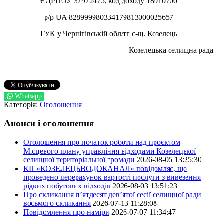
ЄДРПОУ 37972475, код доходу 18010700
р/р UA 828999980334179813000025657
ГУК у Чернігівській обл/тг с-щ. Козелець
Козелецька селищна рада
Whatsapp
Категорія:
Оголошення
Анонси і оголошення
Оголошення про початок роботи над проєктом
Місцевого плану управління відходами Козелецької
селищної територіальної громади
2026-08-05 13:25:30
КП «КОЗЕЛЕЦЬВОДОКАНАЛ» повідомляє, що
проведено перерахунок вартості послуги з вивезення
рідких побутових відходів
2026-08-03 13:51:23
Про скликання п’ятдесят дев’ятої сесії селищної ради
восьмого скликання
2026-07-13 11:28:08
Повідомлення про наміри
2026-07-07 11:34:47