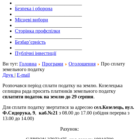
___________________________
Безпека і оборона
___________________________
Місцеві вибори
___________________________
Сторінка профспілки
___________________________
Безбар’єрність
___________________________
Публічні інвестиції
Ви тут:
Головна
Програми
Оголошення
Про сплату
земельного податку
Друк
|
E-mail
Розпочався період сплати податку на землю. Козелецька
селищна рада просить платників земельного податку
сплатити податок на землю до 29 серпня
.
Для сплати податку звертатися за адресою
сел.Козелець, вул.
Ф.Сидорука, 9
,
каб.№21
з 08.00 до 17.00 (обідня перерва з
13.00 до 14.00)
Рахунок: