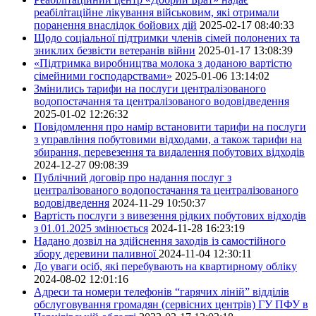
реабілітаційне лікування військовим, які отримали
поранення внаслідок бойових дій
2025-02-17 08:40:33
Щодо соціальної підтримки членів сімей полонених та
зниклих безвісти ветеранів війни
2025-01-17 13:08:39
«Підтримка виробництва молока з доданою вартістю
сімейними господарствами»
2025-01-06 13:14:02
Змінились тарифи на послуги централізованого
водопостачання та централізованого водовідведення
2025-01-02 12:26:32
Повідомлення про намір встановити тарифи на послуги
з управління побутовими відходами, а також тарифи на
збирання, перевезення та видалення побутових відходів
2024-12-27 09:08:39
Публічний договір про надання послуг з
централізованого водопостачання та централізованого
водовідведення
2024-11-29 10:50:37
Вартість послуги з вивезення рідких побутових відходів
з 01.01.2025 змінюється
2024-11-28 16:23:19
Надано дозвіл на здійснення заходів із самостійного
збору деревини паливної
2024-11-04 12:30:11
До уваги осіб, які перебувають на квартирному обліку
2024-08-02 12:01:16
Адреси та номери телефонів “гарячих ліній” відділів
обслуговування громадян (сервісних центрів) ГУ ПФУ в