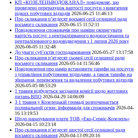
КП «КОЗЕЛЕЦЬВОДОКАНАЛ» повідомляє, що
проведено перерахунок вартості послуги з вивезення
рідких побутових відходів
2026-06-25 11:46:13
Про скликання п’ятдесят восьмої сесії селищної ради
восьмого скликання
2026-06-15 11:52:11
Повідомлення споживачів про наміри скоригувати
вартість послуг з централізрваного водопостачання та
централізованого водовідведення з 1 липня 2026 року
2026-06-05 11:32:48
До уваги суб’єктів господарювання
2026-05-27 13:17:58
Про скликання п’ятдесят сьомої сесії селищної ради
восьмого скликання
2026-05-14 11:56:46
Повідомлення про намір встановити тарифи на послуги
з управління побутовими відходами, а також тарифи на
збирання, перевезення та видалення побутових відходів
2026-05-05 08:53:29
1 травня відбудеться засідання комісії щодо житлових
питань ВПО
2026-04-29 14:06:09
З 1 травня у Козелецькій громаді розпочинається
поливальний сезон: інформація для споживачів
2026-04-
16 13:19:53
Щодо нарахування плати ТОВ «Еко-Сервіс-Козелець»
2026-04-15 10:23:18
Про скликання п’ятдесят шостої сесії селищної ради
восьмого скликання
2026-04-13 09:20:16