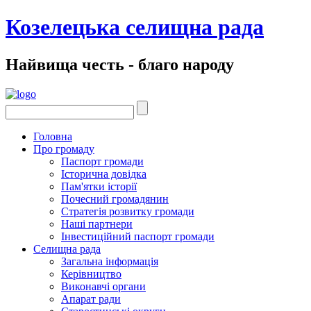
Козелецька селищна рада
Найвища честь - благо народу
Головна
Про громаду
Паспорт громади
Історична довідка
Пам'ятки історії
Почесний громадянин
Стратегія розвитку громади
Наші партнери
Інвестиційний паспорт громади
Селищна рада
Загальна інформація
Керівництво
Виконавчі органи
Апарат ради