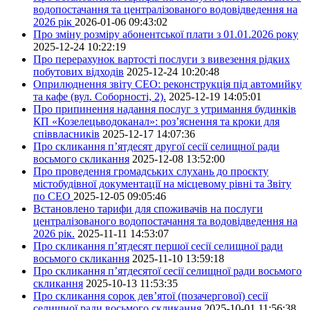
водопостачання та централізованого водовідведення на
2026 рік
2026-01-06 09:43:02
Про зміну розміру абонентської плати з 01.01.2026 року
2025-12-24 10:22:19
Про перерахунок вартості послуги з вивезення рідких
побутових відходів
2025-12-24 10:20:48
Оприлюднення звіту СЕО: реконструкція під автомийку
та кафе (вул. Соборності, 2).
2025-12-19 14:05:01
Про припинення надання послуг з утримання будинків
КП «Козелецьводоканал»: роз’яснення та кроки для
співвласників
2025-12-17 14:07:36
Про скликання п’ятдесят другої сесії селищної ради
восьмого скликання
2025-12-08 13:52:00
Про проведення громадських слухань до проєкту
містобудівної документації на місцевому рівні та Звіту
по СЕО
2025-12-05 09:05:46
Встановлено тарифи для споживачів на послуги
централізованого водопостачання та водовідведення на
2026 рік.
2025-11-11 14:53:07
Про скликання п’ятдесят першої сесії селищної ради
восьмого скликання
2025-11-10 13:59:18
Про скликання п’ятдесятої сесії селищної ради восьмого
скликання
2025-10-13 11:53:35
Про скликання сорок дев’ятої (позачергової) сесії
селищної ради восьмого скликання
2025-10-01 11:56:38