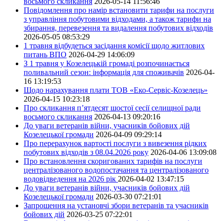
восьмого скликання
2026-05-14 11:56:46
Повідомлення про намір встановити тарифи на послуги
з управління побутовими відходами, а також тарифи на
збирання, перевезення та видалення побутових відходів
2026-05-05 08:53:29
1 травня відбудеться засідання комісії щодо житлових
питань ВПО
2026-04-29 14:06:09
З 1 травня у Козелецькій громаді розпочинається
поливальний сезон: інформація для споживачів
2026-04-
16 13:19:53
Щодо нарахування плати ТОВ «Еко-Сервіс-Козелець»
2026-04-15 10:23:18
Про скликання п’ятдесят шостої сесії селищної ради
восьмого скликання
2026-04-13 09:20:16
До уваги ветеранів війни, учасників бойових дій
Козелецької громади
2026-04-09 09:29:14
Про перерахунок вартості послуги з вивезення рідких
побутових відходів з 08.04.2026 року
2026-04-06 13:09:08
Про встановлення скоригованих тарифів на послуги
централізованого водопостачання та централізованого
водовідведення на 2026 рік
2026-04-02 13:47:15
До уваги ветеранів війни, учасників бойових дій
Козелецької громади
2026-03-30 07:21:01
Запрошення на установчі збори ветеранів та учасників
бойових дій
2026-03-25 07:22:01