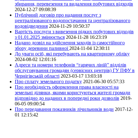
збирання, перевезення та видалення побутових відходів
2024-12-27 09:08:39
Публічний договір про надання послуг з
централізованого водопостачання та централізованого
водовідведення
2024-11-29 10:50:37
Вартість послуги з вивезення рідких побутових відходів
з 01.01.2025 змінюється
2024-11-28 16:23:19
Надано дозвіл на здійснення заходів із самостійного
збору деревини паливної
2024-11-04 12:30:11
До уваги осіб, які перебувають на квартирному обліку
2024-08-02 12:01:16
Адреси та номери телефонів “гарячих ліній” відділів
обслуговування громадян (сервісних центрів) ГУ ПФУ в
Чернігівській області
2023-03-17 13:03:18
Про сплату земельного податку
2021-06-30 05:57:33
Про необхідність оформлення права власності на
земельні ділянки, якими користуються жителі громади
відповідно до наданих в попередні роки дозволів
2019-
06-05 09:00:54
Про передавання показників лічильників води
2017-12-
01 12:15:42