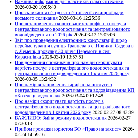
Важлива інформація для власників сільгосптехніки
2026-03-20 10:05:40
Про скликання п’ятдесят п’ятої сесії селищної ради
восьмого скликання
2026-03-16 12:25:36
Про встановлення скоригованих тарифів на послуги
централізованого водопостачання та централізованого
водовідведення на 2026 рік
2026-03-12 15:05:06
Звіт про проведення електронних консультацій щодо
перейменування вулиць Травнева в с .Новики, Садова в
с. Лемеші, провулку 30-річчя Перемоги в селі
Карасинівка
2026-03-10 13:57:51
Повідомлення споживачів про наміри скоригувати
вартість послуг з централізрваного водопостачання та
централізованого водовідведення з 1 квітня 2026 року
2026-03-05 13:24:32
Про намір встановлення тарифів на послуги з
централізованого водопостачання та водовідведення КП
«Козелецьводоканал»
2026-03-04 09:12:48
Про наміри скоригувати вартість послуг з
централізованого водопостачання та централізованого
водовідведення з 1 квітня 2026 року
2026-02-27 08:43:39
ВАЖЛИВО: Зміна режиму водопостачання
2026-02-27
07:30:13
Прийом громадян юристом БФ «Право на захист»
2026-
02-24 14:59:16