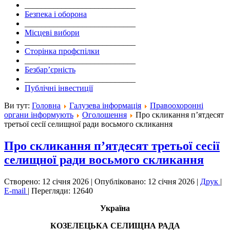
___________________________
Безпека і оборона
___________________________
Місцеві вибори
___________________________
Сторінка профспілки
___________________________
Безбар’єрність
___________________________
Публічні інвестиції
Ви тут:
Головна
Галузева інформація
Правоохоронні
органи інформують
Оголошення
Про скликання п’ятдесят
третьої сесії селищної ради восьмого скликання
Про скликання п’ятдесят третьої сесії
селищної ради восьмого скликання
Створено: 12 січня 2026
|
Опубліковано: 12 січня 2026
|
Друк
|
E-mail
|
Перегляди: 12640
Україна
КОЗЕЛЕЦЬКА СЕЛИЩНА РАДА