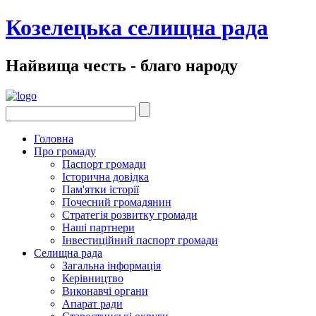
Козелецька селищна рада
Найвища честь - благо народу
Головна
Про громаду
Паспорт громади
Історична довідка
Пам'ятки історії
Почесний громадянин
Стратегія розвитку громади
Наші партнери
Інвестиційний паспорт громади
Селищна рада
Загальна інформація
Керівництво
Виконавчі органи
Апарат ради