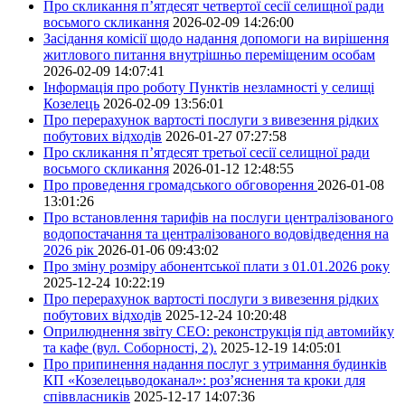
Про скликання п’ятдесят четвертої сесії селищної ради
восьмого скликання
2026-02-09 14:26:00
Засідання комісії щодо надання допомоги на вирішення
житлового питання внутрішньо переміщеним особам
2026-02-09 14:07:41
Інформація про роботу Пунктів незламності у селищі
Козелець
2026-02-09 13:56:01
Про перерахунок вартості послуги з вивезення рідких
побутових відходів
2026-01-27 07:27:58
Про скликання п’ятдесят третьої сесії селищної ради
восьмого скликання
2026-01-12 12:48:55
Про проведення громадського обговорення
2026-01-08
13:01:26
Про встановлення тарифів на послуги централізованого
водопостачання та централізованого водовідведення на
2026 рік
2026-01-06 09:43:02
Про зміну розміру абонентської плати з 01.01.2026 року
2025-12-24 10:22:19
Про перерахунок вартості послуги з вивезення рідких
побутових відходів
2025-12-24 10:20:48
Оприлюднення звіту СЕО: реконструкція під автомийку
та кафе (вул. Соборності, 2).
2025-12-19 14:05:01
Про припинення надання послуг з утримання будинків
КП «Козелецьводоканал»: роз’яснення та кроки для
співвласників
2025-12-17 14:07:36