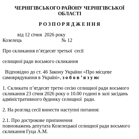
ЧЕРНІГІВСЬКОГО РАЙОНУ ЧЕРНІГІВСЬКОЇ
ОБЛАСТІ
Р О З П О Р Я Д Ж Е Н
Н
Я
від 12 січня 2026 року
Козелець № 12
Про скликання п’ятдесят третьої сесії
селищної ради восьмого скликання
Відповідно до ст. 46 Закону України «Про місцеве
самоврядування в Україні»,
з о б о в ’
я з у ю:
1. Скликати п’ятдесят третю сесію селищної ради восьмого
скликання 23 січня 2026 року о 10.00 годині в залі засідань
адміністративного будинку селищної ради.
2. На розгляд сесії винести наступні питання:
2.1. Про дострокове припинення
повноважень депутата Козелецької селищної ради восьмого
скликання Гуца А.М.