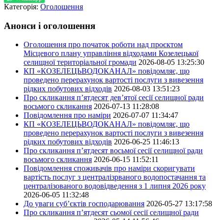
Категорія:
Оголошення
Анонси і оголошення
Оголошення про початок роботи над проєктом
Місцевого плану управління відходами Козелецької
селищної територіальної громади
2026-08-05 13:25:30
КП «КОЗЕЛЕЦЬВОДОКАНАЛ» повідомляє, що
проведено перерахунок вартості послуги з вивезення
рідких побутових відходів
2026-08-03 13:51:23
Про скликання п’ятдесят дев’ятої сесії селищної ради
восьмого скликання
2026-07-13 11:28:08
Повідомлення про наміри
2026-07-07 11:34:47
КП «КОЗЕЛЕЦЬВОДОКАНАЛ» повідомляє, що
проведено перерахунок вартості послуги з вивезення
рідких побутових відходів
2026-06-25 11:46:13
Про скликання п’ятдесят восьмої сесії селищної ради
восьмого скликання
2026-06-15 11:52:11
Повідомлення споживачів про наміри скоригувати
вартість послуг з централізрваного водопостачання та
централізованого водовідведення з 1 липня 2026 року
2026-06-05 11:32:48
До уваги суб’єктів господарювання
2026-05-27 13:17:58
Про скликання п’ятдесят сьомої сесії селищної ради