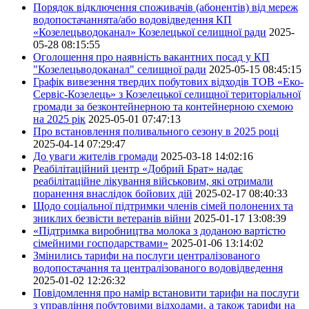
Порядок відключення споживачів (абонентів) від мереж
водопостачаннята/або водовідведення КП
«Козелецьводоканал» Козелецької селищної ради
2025-
05-28 08:15:55
Оголошення про наявність вакантних посад у КП
"Козелецьводоканал" селищної ради
2025-05-15 08:45:15
Графік вивезення твердих побутових відходів ТОВ «Еко-
Сервіс-Козелець» з Козелецької селищної територіальної
громади за безконтейнерною та контейнерною схемою
на 2025 рік
2025-05-01 07:47:13
Про встановлення поливального сезону в 2025 році
2025-04-14 07:29:47
До уваги жителів громади
2025-03-18 14:02:16
Реабілітаційний центр «Добрий Брат» надає
реабілітаційне лікування військовим, які отримали
поранення внаслідок бойових дій
2025-02-17 08:40:33
Щодо соціальної підтримки членів сімей полонених та
зниклих безвісти ветеранів війни
2025-01-17 13:08:39
«Підтримка виробництва молока з доданою вартістю
сімейними господарствами»
2025-01-06 13:14:02
Змінились тарифи на послуги централізованого
водопостачання та централізованого водовідведення
2025-01-02 12:26:32
Повідомлення про намір встановити тарифи на послуги
з управління побутовими відходами, а також тарифи на