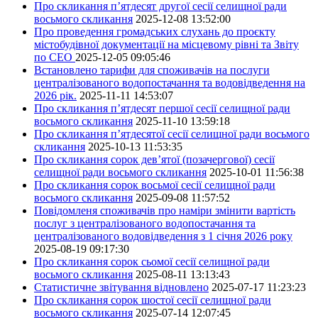
Про скликання п’ятдесят другої сесії селищної ради
восьмого скликання
2025-12-08 13:52:00
Про проведення громадських слухань до проєкту
містобудівної документації на місцевому рівні та Звіту
по СЕО
2025-12-05 09:05:46
Встановлено тарифи для споживачів на послуги
централізованого водопостачання та водовідведення на
2026 рік.
2025-11-11 14:53:07
Про скликання п’ятдесят першої сесії селищної ради
восьмого скликання
2025-11-10 13:59:18
Про скликання п’ятдесятої сесії селищної ради восьмого
скликання
2025-10-13 11:53:35
Про скликання сорок дев’ятої (позачергової) сесії
селищної ради восьмого скликання
2025-10-01 11:56:38
Про скликання сорок восьмої сесії селищної ради
восьмого скликання
2025-09-08 11:57:52
Повідомленя споживачів про наміри змінити вартість
послуг з централізованого водопостачання та
централізованого водовідведення з 1 січня 2026 року
2025-08-19 09:17:30
Про скликання сорок сьомої сесії селищної ради
восьмого скликання
2025-08-11 13:13:43
Статистичне звітування відновлено
2025-07-17 11:23:23
Про скликання сорок шостої сесії селищної ради
восьмого скликання
2025-07-14 12:07:45