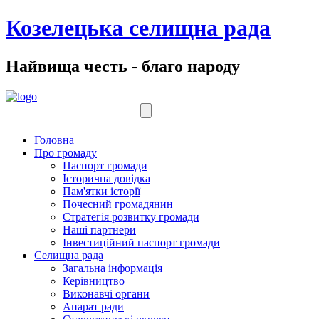
Козелецька селищна рада
Найвища честь - благо народу
Головна
Про громаду
Паспорт громади
Історична довідка
Пам'ятки історії
Почесний громадянин
Стратегія розвитку громади
Наші партнери
Інвестиційний паспорт громади
Селищна рада
Загальна інформація
Керівництво
Виконавчі органи
Апарат ради