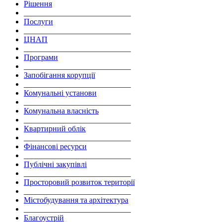
Рішення
___________________________
Послуги
___________________________
ЦНАП
___________________________
Програми
___________________________
Запобігання корупції
___________________________
Комунальні установи
___________________________
Комунальна власність
___________________________
Квартирний облік
___________________________
Фінансові ресурси
___________________________
Публічні закупівлі
___________________________
Просторовий розвиток території
___________________________
Містобудування та архітектура
___________________________
Благоустрій