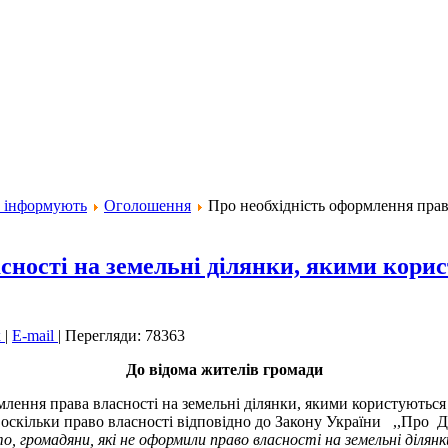
и інформують
Оголошення
Про необхідність оформлення прав
сності на земельні ділянки, якими корис
к
|
E-mail
|
Перегляди: 78363
До відома жителів громади
млення права власності на земельні ділянки, якими користуються
я, оскільки право власності відповідно до Закону України ,,Пр
о, громадяни
,
які не оформили право власності на земельні ділян