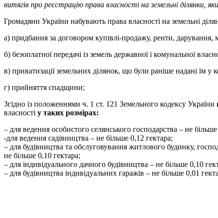
витягів про реєстрацію права власності на земельні
ділянки
,
як
Громадяни України набувають права власності на земельні ділян
а) придбання за договором купівлі-продажу, ренти, дарування,
б) безоплатної передачі із земель державної і комунальної власно
в) приватизації земельних ділянок, що були раніше надані їм у 
г) прийняття спадщини;
Згідно із положеннями ч. 1 ст. 121 Земельного кодексу України
власності
у таких розмірах:
– для ведення особистого селянського господарства – не більше 
-для ведення садівництва – не більше 0,12 гектара;
– для будівництва та обслуговування житлового будинку, господар
не більше 0,10 гектара;
– для індивідуального дачного будівництва – не більше 0,10 гек
– для будівництва індивідуальних гаражів – не більше 0,01 гект