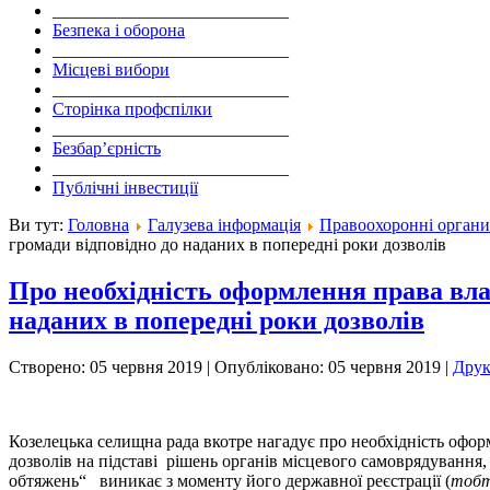
___________________________
Безпека і оборона
___________________________
Місцеві вибори
___________________________
Сторінка профспілки
___________________________
Безбар’єрність
___________________________
Публічні інвестиції
Ви тут:
Головна
Галузева інформація
Правоохоронні орган
громади відповідно до наданих в попередні роки дозволів
Про необхідність оформлення права вла
наданих в попередні роки дозволів
Створено: 05 червня 2019
|
Опубліковано: 05 червня 2019
|
Дру
Козелецька селищна рада вкотре нагадує про необхідність офор
дозволів на підставі рішень органів місцевого самоврядуванн
обтяжень“ виникає з моменту його державної реєстрації (
тобт