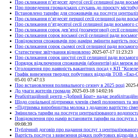
Про скликання п’ятдесят другої сесії селищної ради вось
Про проведення громадських слухань до проєкту містобуд
Встановлено тарифи для споживачів на послуги централіз
Про скликання п’ятдесят першої сесії селищної ради вос
Про скликання п’ятдесятої сесії селищної ради восьмого 
Про скликання сорок дев’ятої (позачергової) сесії селищ
Про скликання сорок восьмої сесії селищної ради восьмо
Повідомленя споживачів про наміри змінити вартість посл
Про скликання сорок сьомої сесії селищної ради восьмог
Статистичне звітування відновлено
2025-07-17 11:23:23
Про скликання сорок шостої сесії селищної ради восьмог
Порядок відключення споживачів (абонентів) від мереж 
Оголошення про наявність вакантних посад у КП "Козел
Графік вивезення твердих побутових відходів ТОВ «Еко-С
05-01 07:47:13
Про встановлення поливального сезону в 2025 році
2025-
До уваги жителів громади
2025-03-18 14:02:16
Реабілітаційний центр «Добрий Брат» надає реабілітаційн
Щодо соціальної підтримки членів сімей полонених та зни
«Підтримка виробництва молока з доданою вартістю сім
Змінились тарифи на послуги централізованого водопоста
Повідомлення про намір встановити тарифи на послуги з 
09:08:39
Публічний договір про надання послуг з централізованог
Вартість послуги з вивезення рідких побутових відходів з