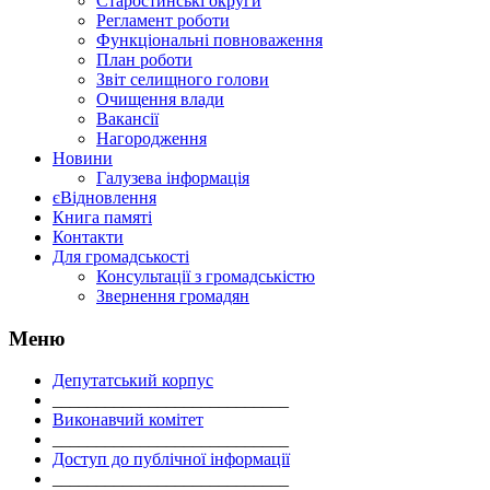
Старостинські округи
Регламент роботи
Функціональні повноваження
План роботи
Звіт селищного голови
Очищення влади
Вакансії
Нагородження
Новини
Галузева інформація
єВідновлення
Книга памяті
Контакти
Для громадськості
Консультації з громадськістю
Звернення громадян
Меню
Депутатський корпус
___________________________
Виконавчий комітет
___________________________
Доступ до публічної інформації
___________________________