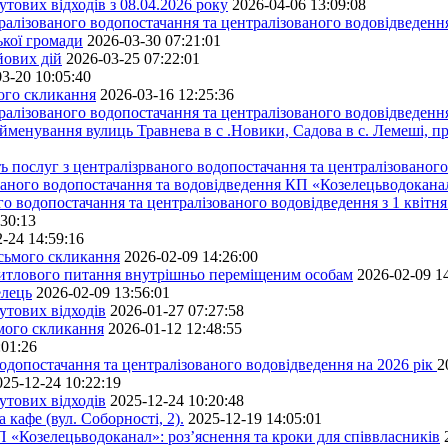
тових відходів з 08.04.2026 року
2026-04-06 13:09:08
алізованого водопостачання та централізованого водовідведення
ької громади
2026-03-30 07:21:01
йових дій
2026-03-25 07:22:01
3-20 10:05:40
мого скликання
2026-03-16 12:25:36
алізованого водопостачання та централізованого водовідведення
йменування вулиць Травнева в с .Новики, Садова в с. Лемеші, пр
 послуг з централізрваного водопостачання та централізованого 
ованого водопостачання та водовідведення КП «Козелецьводокана
го водопостачання та централізованого водовідведення з 1 квітня
:30:13
-24 14:59:16
осьмого скликання
2026-02-09 14:26:00
житлового питання внутрішньо переміщеним особам
2026-02-09 1
елець
2026-02-09 13:56:01
утових відходів
2026-01-27 07:27:58
ьмого скликання
2026-01-12 12:48:55
:01:26
одопостачання та централізованого водовідведення на 2026 рік
2
025-12-24 10:22:19
утових відходів
2025-12-24 10:20:48
кафе (вул. Соборності, 2).
2025-12-19 14:05:01
 «Козелецьводоканал»: роз’яснення та кроки для співвласників