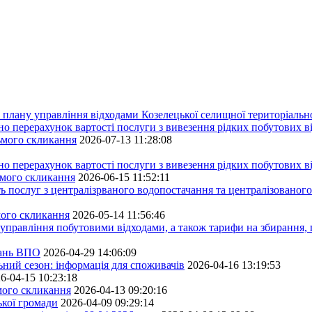
плану управління відходами Козелецької селищної територіальн
ерахунок вартості послуги з вивезення рідких побутових ві
сьмого скликання
2026-07-13 11:28:08
ерахунок вартості послуги з вивезення рідких побутових ві
ьмого скликання
2026-06-15 11:52:11
ь послуг з централізрваного водопостачання та централізованого
мого скликання
2026-05-14 11:56:46
управління побутовими відходами, а також тарифи на збирання, 
тань ВПО
2026-04-29 14:06:09
ьний сезон: інформація для споживачів
2026-04-16 13:19:53
6-04-15 10:23:18
ьмого скликання
2026-04-13 09:20:16
ької громади
2026-04-09 09:29:14