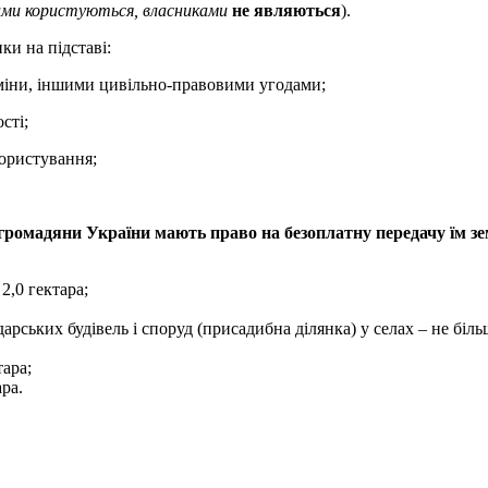
ими
користуються, власниками
не являються
).
ки на підставі:
 міни, іншими цивільно-правовими угодами;
сті;
користування;
громадяни України мають право на безоплатну передачу їм з
2,0 гектара;
ських будівель і споруд (присадибна ділянка) у селах – не більше
тара;
ара.