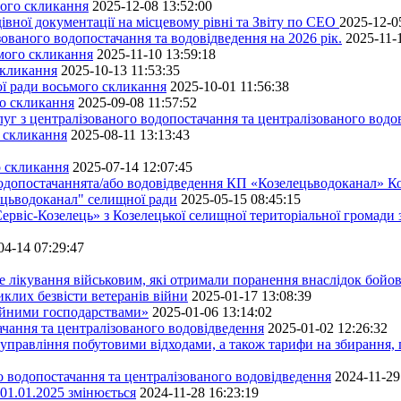
мого скликання
2025-12-08 13:52:00
івної документації на місцевому рівні та Звіту по СЕО
2025-12-0
ованого водопостачання та водовідведення на 2026 рік.
2025-11-
ьмого скликання
2025-11-10 13:59:18
скликання
2025-10-13 11:53:35
ної ради восьмого скликання
2025-10-01 11:56:38
го скликання
2025-09-08 11:57:52
уг з централізованого водопостачання та централізованого водов
о скликання
2025-08-11 13:13:43
о скликання
2025-07-14 12:07:45
водопостачаннята/або водовідведення КП «Козелецьводоканал» Ко
ецьводоканал" селищної ради
2025-05-15 08:45:15
ервіс-Козелець» з Козелецької селищної територіальної громади
04-14 07:29:47
е лікування військовим, які отримали поранення внаслідок бойов
клих безвісти ветеранів війни
2025-01-17 13:08:39
ейними господарствами»
2025-01-06 13:14:02
чання та централізованого водовідведення
2025-01-02 12:26:32
управління побутовими відходами, а також тарифи на збирання, 
о водопостачання та централізованого водовідведення
2024-11-29
 01.01.2025 змінюється
2024-11-28 16:23:19