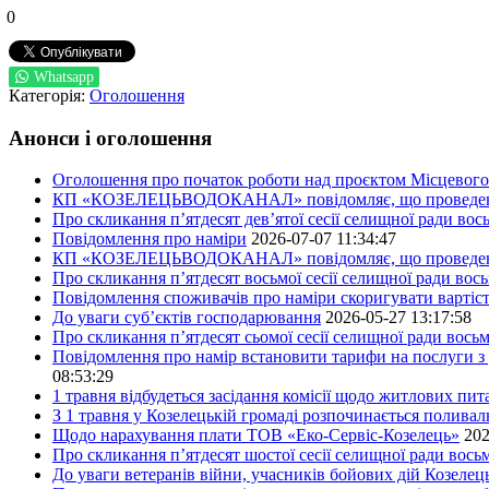
0
Whatsapp
Категорія:
Оголошення
Анонси і оголошення
Оголошення про початок роботи над проєктом Місцевого 
КП «КОЗЕЛЕЦЬВОДОКАНАЛ» повідомляє, що проведено пер
Про скликання п’ятдесят дев’ятої сесії селищної ради во
Повідомлення про наміри
2026-07-07 11:34:47
КП «КОЗЕЛЕЦЬВОДОКАНАЛ» повідомляє, що проведено пер
Про скликання п’ятдесят восьмої сесії селищної ради вос
Повідомлення споживачів про наміри скоригувати вартіст
До уваги суб’єктів господарювання
2026-05-27 13:17:58
Про скликання п’ятдесят сьомої сесії селищної ради вось
Повідомлення про намір встановити тарифи на послуги з 
08:53:29
1 травня відбудеться засідання комісії щодо житлових пи
З 1 травня у Козелецькій громаді розпочинається поливал
Щодо нарахування плати ТОВ «Еко-Сервіс-Козелець»
202
Про скликання п’ятдесят шостої сесії селищної ради вос
До уваги ветеранів війни, учасників бойових дій Козелец