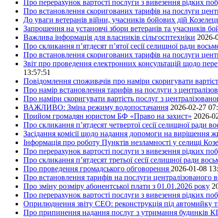
Про перерахунок вартості послуги з вивезення рідких побу
Про встановлення скоригованих тарифів на послуги центр
До уваги ветеранів війни, учасників бойових дій Козелец
Запрошення на установчі збори ветеранів та учасників бо
Важлива інформація для власників сільгосптехніки
2026-0
Про скликання п’ятдесят п’ятої сесії селищної ради вось
Про встановлення скоригованих тарифів на послуги центр
Звіт про проведення електронних консультацій щодо пере
13:57:51
Повідомлення споживачів про наміри скоригувати вартість
Про намір встановлення тарифів на послуги з централіз
Про наміри скоригувати вартість послуг з централізовано
ВАЖЛИВО: Зміна режиму водопостачання
2026-02-27 07
Прийом громадян юристом БФ «Право на захист»
2026-02
Про скликання п’ятдесят четвертої сесії селищної ради в
Засідання комісії щодо надання допомоги на вирішення 
Інформація про роботу Пунктів незламності у селищі Коз
Про перерахунок вартості послуги з вивезення рідких поб
Про скликання п’ятдесят третьої сесії селищної ради вос
Про проведення громадського обговорення
2026-01-08 13
Про встановлення тарифів на послуги централізованого в
Про зміну розміру абонентської плати з 01.01.2026 року
2
Про перерахунок вартості послуги з вивезення рідких поб
Оприлюднення звіту СЕО: реконструкція під автомийку та 
Про припинення надання послуг з утримання будинків КП