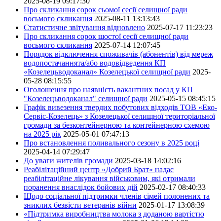
2025-08-19 09:17:30
Про скликання сорок сьомої сесії селищної ради
восьмого скликання
2025-08-11 13:13:43
Статистичне звітування відновлено
2025-07-17 11:23:23
Про скликання сорок шостої сесії селищної ради
восьмого скликання
2025-07-14 12:07:45
Порядок відключення споживачів (абонентів) від мереж
водопостачаннята/або водовідведення КП
«Козелецьводоканал» Козелецької селищної ради
2025-
05-28 08:15:55
Оголошення про наявність вакантних посад у КП
"Козелецьводоканал" селищної ради
2025-05-15 08:45:15
Графік вивезення твердих побутових відходів ТОВ «Еко-
Сервіс-Козелець» з Козелецької селищної територіальної
громади за безконтейнерною та контейнерною схемою
на 2025 рік
2025-05-01 07:47:13
Про встановлення поливального сезону в 2025 році
2025-04-14 07:29:47
До уваги жителів громади
2025-03-18 14:02:16
Реабілітаційний центр «Добрий Брат» надає
реабілітаційне лікування військовим, які отримали
поранення внаслідок бойових дій
2025-02-17 08:40:33
Щодо соціальної підтримки членів сімей полонених та
зниклих безвісти ветеранів війни
2025-01-17 13:08:39
«Підтримка виробництва молока з доданою вартістю