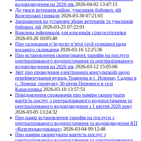
водовідведення на 2026 рік
2026-04-02 13:47:15
До уваги ветеранів війни, учасників бойових дій
Козелецької громади
2026-03-30 07:21:01
Запрошення на установчі збори ветеранів та учасників
бойових дій
2026-03-25 07:22:01
Важлива інформація для власників сільгосптехніки
2026-03-20 10:05:40
Про скликання п’ятдесят п’ятої сесії селищної ради
восьмого скликання
2026-03-16 12:25:36
Про встановлення скоригованих тарифів на послуги
централізованого водопостачання та централізованого
водовідведення на 2026 рік
2026-03-12 15:05:06
Звіт про проведення електронних консультацій щодо
перейменування вулиць Травнева в с .Новики, Садова в
с. Лемеші, провулку 30-річчя Перемоги в селі
Карасинівка
2026-03-10 13:57:51
Повідомлення споживачів про наміри скоригувати
вартість послуг з централізрваного водопостачання та
централізованого водовідведення з 1 квітня 2026 року
2026-03-05 13:24:32
Про намір встановлення тарифів на послуги з
централізованого водопостачання та водовідведення КП
«Козелецьводоканал»
2026-03-04 09:12:48
Про наміри скоригувати вартість послуг з
централізованого водопостачання та централізованого