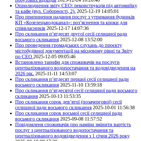
Оприлюднення звіту СЕО: реконструкція під автомийку
та кафе (вул. Соборності, 2).
2025-12-19 14:05:01
Про припинення надання послуг з утримання будинків
КП «Козелецьводоканал»: роз’яснення та кроки для
співвласників
2025-12-17 14:07:36
Про скликання п’ятдесят другої сесії селищної ради
восьмого скликання
2025-12-08 13:52:00
Про проведення громадських слухань до проєкту
містобудівної документації на місцевому рівні та Звіту
по СЕО
2025-12-05 09:05:46
Встановлено тарифи для споживачів на послуги
централізованого водопостачання та водовідведення на
2026 рік.
2025-11-11 14:53:07
Про скликання п’ятдесят першої сесії селищної ради
восьмого скликання
2025-11-10 13:59:18
Про скликання п’ятдесятої сесії селищної ради восьмого
скликання
2025-10-13 11:53:35
Про скликання сорок дев’ятої (позачергової) сесії
селищної ради восьмого скликання
2025-10-01 11:56:38
Про скликання сорок восьмої сесії селищної ради
восьмого скликання
2025-09-08 11:57:52
Повідомленя споживачів про наміри змінити вартість
послуг з централізованого водопостачання та
централізованого водовідведення з 1 січня 2026 року