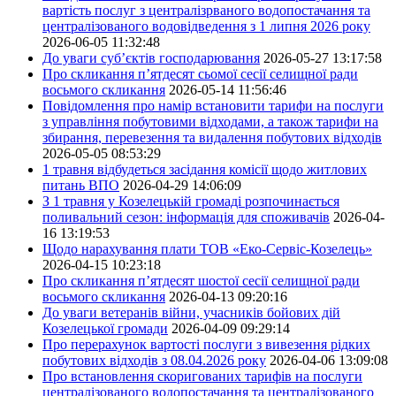
вартість послуг з централізрваного водопостачання та
централізованого водовідведення з 1 липня 2026 року
2026-06-05 11:32:48
До уваги суб’єктів господарювання
2026-05-27 13:17:58
Про скликання п’ятдесят сьомої сесії селищної ради
восьмого скликання
2026-05-14 11:56:46
Повідомлення про намір встановити тарифи на послуги
з управління побутовими відходами, а також тарифи на
збирання, перевезення та видалення побутових відходів
2026-05-05 08:53:29
1 травня відбудеться засідання комісії щодо житлових
питань ВПО
2026-04-29 14:06:09
З 1 травня у Козелецькій громаді розпочинається
поливальний сезон: інформація для споживачів
2026-04-
16 13:19:53
Щодо нарахування плати ТОВ «Еко-Сервіс-Козелець»
2026-04-15 10:23:18
Про скликання п’ятдесят шостої сесії селищної ради
восьмого скликання
2026-04-13 09:20:16
До уваги ветеранів війни, учасників бойових дій
Козелецької громади
2026-04-09 09:29:14
Про перерахунок вартості послуги з вивезення рідких
побутових відходів з 08.04.2026 року
2026-04-06 13:09:08
Про встановлення скоригованих тарифів на послуги
централізованого водопостачання та централізованого