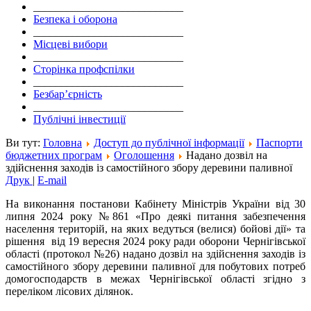
___________________________
Безпека і оборона
___________________________
Місцеві вибори
___________________________
Сторінка профспілки
___________________________
Безбар’єрність
___________________________
Публічні інвестиції
Ви тут:
Головна
Доступ до публічної інформації
Паспорти
бюджетних програм
Оголошення
Надано дозвіл на
здійснення заходів із самостійного збору деревини паливної
Друк
|
E-mail
На виконання постанови Кабінету Міністрів України від 30
липня 2024 року №861 «Про деякі питання забезпечення
населення територій, на яких ведуться (велися) бойові дії» та
рішення від 19 вересня 2024 року ради оборони Чернігівської
області (протокол №26) надано дозвіл на здійснення заходів із
самостійного збору деревини паливної для побутових потреб
домогосподарств в межах Чернігівської області згідно з
переліком лісових ділянок.