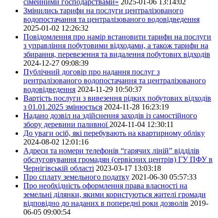
сімейними господарствами»
2025-01-06 13:14:02
Змінились тарифи на послуги централізованого
водопостачання та централізованого водовідведення
2025-01-02 12:26:32
Повідомлення про намір встановити тарифи на послуги
з управління побутовими відходами, а також тарифи на
збирання, перевезення та видалення побутових відходів
2024-12-27 09:08:39
Публічний договір про надання послуг з
централізованого водопостачання та централізованого
водовідведення
2024-11-29 10:50:37
Вартість послуги з вивезення рідких побутових відходів
з 01.01.2025 змінюється
2024-11-28 16:23:19
Надано дозвіл на здійснення заходів із самостійного
збору деревини паливної
2024-11-04 12:30:11
До уваги осіб, які перебувають на квартирному обліку
2024-08-02 12:01:16
Адреси та номери телефонів “гарячих ліній” відділів
обслуговування громадян (сервісних центрів) ГУ ПФУ в
Чернігівській області
2023-03-17 13:03:18
Про сплату земельного податку
2021-06-30 05:57:33
Про необхідність оформлення права власності на
земельні ділянки, якими користуються жителі громади
відповідно до наданих в попередні роки дозволів
2019-
06-05 09:00:54