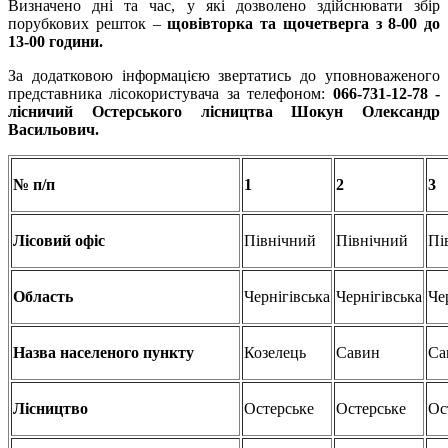
Визначено дні та час, у які дозволено здійснювати збір
порубкових решток –
щовівторка та щочетверга з 8-00 до
13-00 години.
За додатковою інформацією звертатись до уповноваженого
представника лісокористувача за телефоном:
066-731-12-78 -
л
існичий
Остерського
лісництва
Шокун
Олександр
Васильович.
№ п/п
1
2
3
Лісовий офіс
Північний
Північний
Пі
Область
Чернігівська
Чернігівська
Че
Назва населеного пункту
Козелець
Савин
Са
Лісництво
Остерське
Остерське
Ос