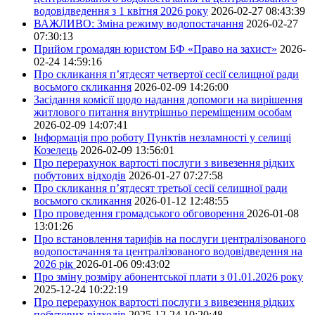
водовідведення з 1 квітня 2026 року
2026-02-27 08:43:39
ВАЖЛИВО: Зміна режиму водопостачання
2026-02-27
07:30:13
Прийом громадян юристом БФ «Право на захист»
2026-
02-24 14:59:16
Про скликання п’ятдесят четвертої сесії селищної ради
восьмого скликання
2026-02-09 14:26:00
Засідання комісії щодо надання допомоги на вирішення
житлового питання внутрішньо переміщеним особам
2026-02-09 14:07:41
Інформація про роботу Пунктів незламності у селищі
Козелець
2026-02-09 13:56:01
Про перерахунок вартості послуги з вивезення рідких
побутових відходів
2026-01-27 07:27:58
Про скликання п’ятдесят третьої сесії селищної ради
восьмого скликання
2026-01-12 12:48:55
Про проведення громадського обговорення
2026-01-08
13:01:26
Про встановлення тарифів на послуги централізованого
водопостачання та централізованого водовідведення на
2026 рік
2026-01-06 09:43:02
Про зміну розміру абонентської плати з 01.01.2026 року
2025-12-24 10:22:19
Про перерахунок вартості послуги з вивезення рідких
побутових відходів
2025-12-24 10:20:48