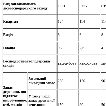
Вид запланованого
СРВ
СРВ
С
лісогосподарського заходу
Квартал
124
114
11
Виділ
8
6
8
Площа
9,2
2,6
4
Господарство/господарська
тв.л/дубова
хв/соснова
хв
секція
Загальний
230
120
90
ліквідний запас
Запас
деревини, що
підлягає
У тому числі,
вирубуванню,
запас дров'яної
куб. метрів
дере-вини
150
80
50