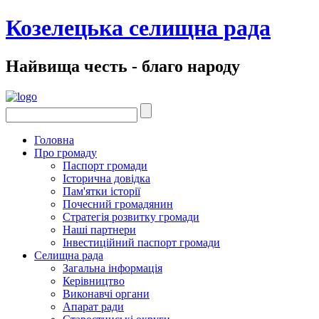
Козелецька селищна рада
Найвища честь - благо народу
Головна
Про громаду
Паспорт громади
Історична довідка
Пам'ятки історії
Почесний громадянин
Стратегія розвитку громади
Наші партнери
Інвестиційний паспорт громади
Селищна рада
Загальна інформація
Керівництво
Виконавчі органи
Апарат ради