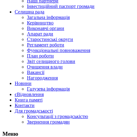
Наші партнери
Інвестиційний паспорт громади
Селищна рада
Загальна інформація
Керівництво
Виконавчі органи
Апарат ради
Старостинські округи
Регламент роботи
Функціональні повноваження
План роботи
Звіт селищного голови
Очищення влади
Вакансії
Нагородження
Новини
Галузева інформація
єВідновлення
Книга памяті
Контакти
Для громадськості
Консультації з громадськістю
Звернення громадян
Меню