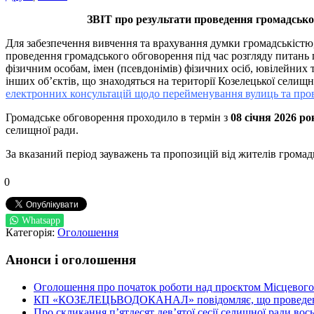
ЗВІТ
про результати проведення громадсько
Для забезпечення вивчення та врахування думки громадськістю
проведення громадського обговорення під час розгляду питань п
фізичним особам, імен (псевдонімів) фізичних осіб, ювілейних т
інших об’єктів, що знаходяться на території Козелецької селищ
електронних консультацій щодо перейменування вулиць та пров
Громадське обговорення проходило в термін з
08 січня 2026 ро
селищної ради.
За вказаний період зауважень та пропозицій від жителів громад
0
Whatsapp
Категорія:
Оголошення
Анонси і оголошення
Оголошення про початок роботи над проєктом Місцевого 
КП «КОЗЕЛЕЦЬВОДОКАНАЛ» повідомляє, що проведено пер
Про скликання п’ятдесят дев’ятої сесії селищної ради во