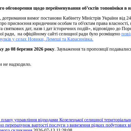
го обговорення щодо перейменування об’єктів топоніміки в н
, дотримання вимог постанови Кабінету Міністрів України від 
ро присвоєння юридичним особам та об'єктам права власності, які
а святкових дат, назв і дат історичних подій
», відповідно до Пор
ної ради, на офіційному сайті селищної ради було розміщено
пові
улків у селах Новики, Лемеші та Карасинівка.
ку до 08 березня 2026 року
. Зауваження та пропозиції подавалис
и не надходило.
плану управління відходами Козелецької селищної територіальн
ерахунок вартості послуги з вивезення рідких побутових ві
сьмого скликання
2026-07-13 11:28:08