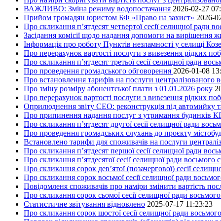
ВАЖЛИВО: Зміна режиму водопостачання
2026-02-27 07
Прийом громадян юристом БФ «Право на захист»
2026-02
Про скликання п’ятдесят четвертої сесії селищної ради в
Засідання комісії щодо надання допомоги на вирішення 
Інформація про роботу Пунктів незламності у селищі Коз
Про перерахунок вартості послуги з вивезення рідких поб
Про скликання п’ятдесят третьої сесії селищної ради вос
Про проведення громадського обговорення
2026-01-08 13
Про встановлення тарифів на послуги централізованого в
Про зміну розміру абонентської плати з 01.01.2026 року
2
Про перерахунок вартості послуги з вивезення рідких поб
Оприлюднення звіту СЕО: реконструкція під автомийку та 
Про припинення надання послуг з утримання будинків КП
Про скликання п’ятдесят другої сесії селищної ради вось
Про проведення громадських слухань до проєкту містобуд
Встановлено тарифи для споживачів на послуги централіз
Про скликання п’ятдесят першої сесії селищної ради вос
Про скликання п’ятдесятої сесії селищної ради восьмого 
Про скликання сорок дев’ятої (позачергової) сесії селищ
Про скликання сорок восьмої сесії селищної ради восьмо
Повідомленя споживачів про наміри змінити вартість посл
Про скликання сорок сьомої сесії селищної ради восьмог
Статистичне звітування відновлено
2025-07-17 11:23:23
Про скликання сорок шостої сесії селищної ради восьмог