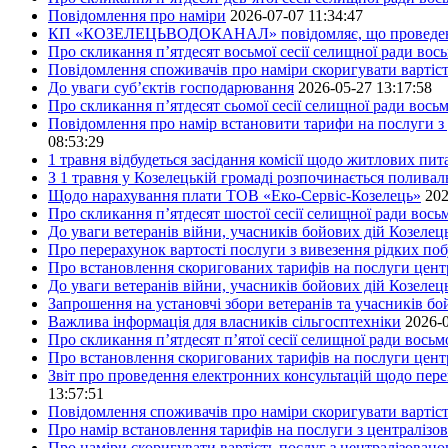
Повідомлення про наміри
2026-07-07 11:34:47
КП «КОЗЕЛЕЦЬВОДОКАНАЛ» повідомляє, що проведено пер
Про скликання п’ятдесят восьмої сесії селищної ради вос
Повідомлення споживачів про наміри скоригувати вартіст
До уваги суб’єктів господарювання
2026-05-27 13:17:58
Про скликання п’ятдесят сьомої сесії селищної ради вось
Повідомлення про намір встановити тарифи на послуги з 
08:53:29
1 травня відбудеться засідання комісії щодо житлових пи
З 1 травня у Козелецькій громаді розпочинається поливал
Щодо нарахування плати ТОВ «Еко-Сервіс-Козелець»
202
Про скликання п’ятдесят шостої сесії селищної ради вос
До уваги ветеранів війни, учасників бойових дій Козелец
Про перерахунок вартості послуги з вивезення рідких побу
Про встановлення скоригованих тарифів на послуги центр
До уваги ветеранів війни, учасників бойових дій Козелец
Запрошення на установчі збори ветеранів та учасників бо
Важлива інформація для власників сільгосптехніки
2026-0
Про скликання п’ятдесят п’ятої сесії селищної ради вось
Про встановлення скоригованих тарифів на послуги центр
Звіт про проведення електронних консультацій щодо пере
13:57:51
Повідомлення споживачів про наміри скоригувати вартість
Про намір встановлення тарифів на послуги з централіз
Про наміри скоригувати вартість послуг з централізовано