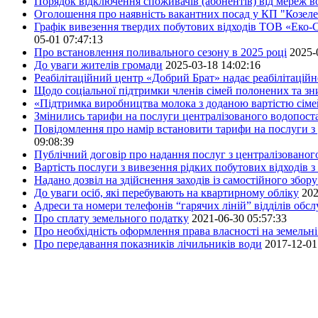
Порядок відключення споживачів (абонентів) від мереж 
Оголошення про наявність вакантних посад у КП "Козел
Графік вивезення твердих побутових відходів ТОВ «Еко-С
05-01 07:47:13
Про встановлення поливального сезону в 2025 році
2025-
До уваги жителів громади
2025-03-18 14:02:16
Реабілітаційний центр «Добрий Брат» надає реабілітаційн
Щодо соціальної підтримки членів сімей полонених та зни
«Підтримка виробництва молока з доданою вартістю сім
Змінились тарифи на послуги централізованого водопоста
Повідомлення про намір встановити тарифи на послуги з 
09:08:39
Публічний договір про надання послуг з централізованог
Вартість послуги з вивезення рідких побутових відходів з
Надано дозвіл на здійснення заходів із самостійного збо
До уваги осіб, які перебувають на квартирному обліку
202
Адреси та номери телефонів “гарячих ліній” відділів обс
Про сплату земельного податку
2021-06-30 05:57:33
Про необхідність оформлення права власності на земельні
Про передавання показників лічильників води
2017-12-01