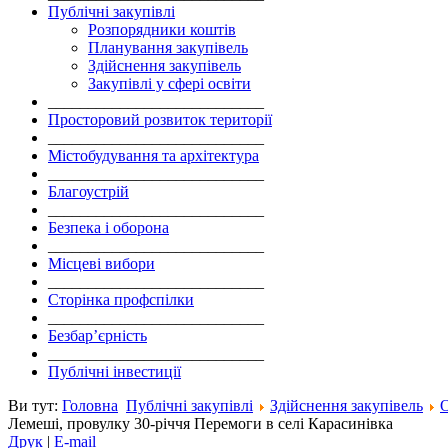
Публічні закупівлі
Розпорядники коштів
Планування закупівель
Здійснення закупівель
Закупівлі у сфері освіти
___________________________
Просторовий розвиток території
___________________________
Містобудування та архітектура
___________________________
Благоустрій
___________________________
Безпека і оборона
___________________________
Місцеві вибори
___________________________
Сторінка профспілки
___________________________
Безбар’єрність
___________________________
Публічні інвестиції
Ви тут:
Головна
Публічні закупівлі
Здійснення закупівель
Лемеші, провулку 30-річчя Перемоги в селі Карасинівка
Друк
|
E-mail