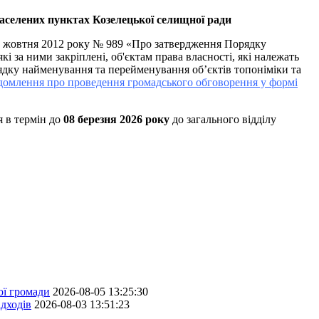
аселених пунктах Козелецької селищної ради
24 жовтня 2012 року № 989 «Про затвердження Порядку
 за ними закріплені, об'єктам права власності, які належать
ядку найменування та перейменування об’єктів топоніміки та
домлення про проведення громадського обговорення у формі
я в термін до
08 березня 2026 року
до загального відділу
ої громади
2026-08-05 13:25:30
дходів
2026-08-03 13:51:23