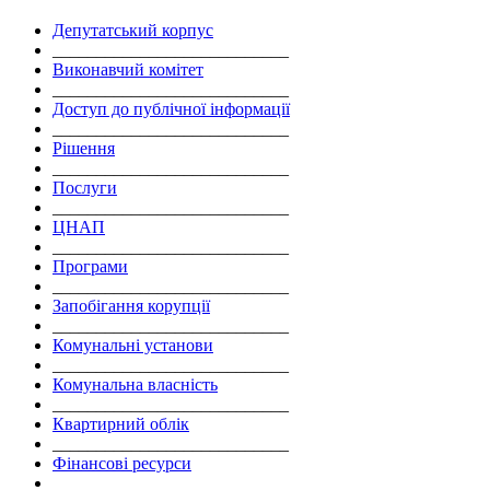
Депутатський корпус
___________________________
Виконавчий комітет
___________________________
Доступ до публічної інформації
___________________________
Рішення
___________________________
Послуги
___________________________
ЦНАП
___________________________
Програми
___________________________
Запобігання корупції
___________________________
Комунальні установи
___________________________
Комунальна власність
___________________________
Квартирний облік
___________________________
Фінансові ресурси
___________________________