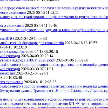
ерахунок вартості послуги з вивезення рідких побутових ві
ьмого скликання
2026-06-15 11:52:11
ь послуг з централізрваного водопостачання та централізованого
мого скликання
2026-05-14 11:56:46
управління побутовими відходами, а також тарифи на збирання, 
тань ВПО
2026-04-29 14:06:09
ьний сезон: інформація для споживачів
2026-04-16 13:19:53
6-04-15 10:23:18
ьмого скликання
2026-04-13 09:20:16
ької громади
2026-04-09 09:29:14
тових відходів з 08.04.2026 року
2026-04-06 13:09:08
алізованого водопостачання та централізованого водовідведення
ької громади
2026-03-30 07:21:01
йових дій
2026-03-25 07:22:01
3-20 10:05:40
мого скликання
2026-03-16 12:25:36
алізованого водопостачання та централізованого водовідведення
йменування вулиць Травнева в с .Новики, Садова в с. Лемеші, пр
 послуг з централізрваного водопостачання та централізованого 
ованого водопостачання та водовідведення КП «Козелецьводокана
го водопостачання та централізованого водовідведення з 1 квітня