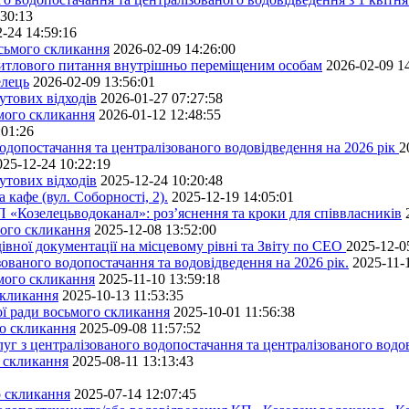
:30:13
-24 14:59:16
осьмого скликання
2026-02-09 14:26:00
житлового питання внутрішньо переміщеним особам
2026-02-09 1
елець
2026-02-09 13:56:01
утових відходів
2026-01-27 07:27:58
ьмого скликання
2026-01-12 12:48:55
:01:26
одопостачання та централізованого водовідведення на 2026 рік
2
025-12-24 10:22:19
утових відходів
2025-12-24 10:20:48
кафе (вул. Соборності, 2).
2025-12-19 14:05:01
 «Козелецьводоканал»: роз’яснення та кроки для співвласників
мого скликання
2025-12-08 13:52:00
івної документації на місцевому рівні та Звіту по СЕО
2025-12-0
ованого водопостачання та водовідведення на 2026 рік.
2025-11-
ьмого скликання
2025-11-10 13:59:18
скликання
2025-10-13 11:53:35
ної ради восьмого скликання
2025-10-01 11:56:38
го скликання
2025-09-08 11:57:52
уг з централізованого водопостачання та централізованого водов
о скликання
2025-08-11 13:13:43
о скликання
2025-07-14 12:07:45