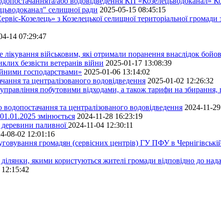
водопостачаннята/або водовідведення КП «Козелецьводоканал» Ко
ецьводоканал" селищної ради
2025-05-15 08:45:15
ервіс-Козелець» з Козелецької селищної територіальної громади
04-14 07:29:47
е лікування військовим, які отримали поранення внаслідок бойов
клих безвісти ветеранів війни
2025-01-17 13:08:39
ейними господарствами»
2025-01-06 13:14:02
чання та централізованого водовідведення
2025-01-02 12:26:32
управління побутовими відходами, а також тарифи на збирання, 
о водопостачання та централізованого водовідведення
2024-11-29
 01.01.2025 змінюється
2024-11-28 16:23:19
ру деревини паливної
2024-11-04 12:30:11
4-08-02 12:01:16
луговування громадян (сервісних центрів) ГУ ПФУ в Чернігівській
 ділянки, якими користуються жителі громади відповідно до над
 12:15:42