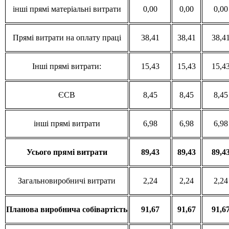
інші прямі матеріальні витрати
0,00
0,00
0,00
Прямі витрати на оплату праці
38,41
38,41
38,4
Інші прямі витрати:
15,43
15,43
15,4
ЄСВ
8,45
8,45
8,45
інші прямі витрати
6,98
6,98
6,98
Усього
прямі
витрати
89,43
89,43
89,4
Загальновиробничі витрати
2,24
2,24
2,24
Планова
виробнича
собівартість
91,67
91,67
91,6