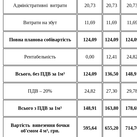
Адміністративні витрати
20,73
20,73
20,7
Витрати на збут
11,69
11,69
11,6
Повна
планова
собівартість
124,09
124,09
124,0
Рентабельність
0,00
12,41
24,8
Всього
, без ПДВ за 1м³
124,09
136,50
148,9
ПДВ – 20%
24,82
27,30
29,7
Всього
з
ПДВ за 1м³
148,91
163,80
178,6
Вартість
вивезення
бочки
595,64
655,20
714,7
об'ємом
4 м³
, грн.