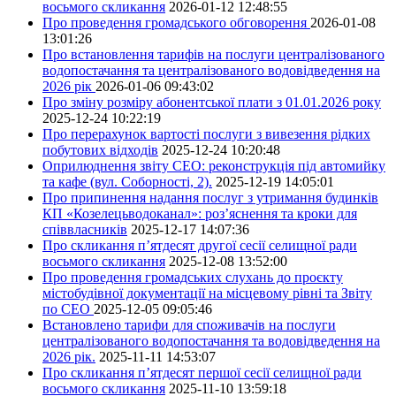
восьмого скликання
2026-01-12 12:48:55
Про проведення громадського обговорення
2026-01-08
13:01:26
Про встановлення тарифів на послуги централізованого
водопостачання та централізованого водовідведення на
2026 рік
2026-01-06 09:43:02
Про зміну розміру абонентської плати з 01.01.2026 року
2025-12-24 10:22:19
Про перерахунок вартості послуги з вивезення рідких
побутових відходів
2025-12-24 10:20:48
Оприлюднення звіту СЕО: реконструкція під автомийку
та кафе (вул. Соборності, 2).
2025-12-19 14:05:01
Про припинення надання послуг з утримання будинків
КП «Козелецьводоканал»: роз’яснення та кроки для
співвласників
2025-12-17 14:07:36
Про скликання п’ятдесят другої сесії селищної ради
восьмого скликання
2025-12-08 13:52:00
Про проведення громадських слухань до проєкту
містобудівної документації на місцевому рівні та Звіту
по СЕО
2025-12-05 09:05:46
Встановлено тарифи для споживачів на послуги
централізованого водопостачання та водовідведення на
2026 рік.
2025-11-11 14:53:07
Про скликання п’ятдесят першої сесії селищної ради
восьмого скликання
2025-11-10 13:59:18