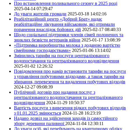
Про встановлення поливального сезону в 2025 році
2025-04-14 07:29:47
До уваги жителів громади
2025-03-18 14:02:16
Реабілітаційний центр «Добрий Брат» надає
реабілітаційне лікування військовим, які отримали
поранення внаслідок бойових дій
2025-02-17 08:40:33
Щодо соціальної підтримки членів сімей полонених та
зниклих безвісти ветеранів війни
2025-01-17 13:08:39
«Підтримка виробництва молока з доданою вартістю
сімейними господарствами»
2025-01-06 13:14:02
Змінились тарифи на послуги централізованого
водопостачання та централізованого водовідведення
2025-01-02 12:26:32
Повідомлення про намір встановити тарифи на послуги
з управління побутовими відходами, а також тарифи на
збирання, перевезення та видалення побутових відходів
2024-12-27 09:08:39
Публічний договір про надання послуг з
централізованого водопостачання та централізованого
водовідведення
2024-11-29 10:50:37
Вартість послуги з вивезення рідких побутових відходів
з 01.01.2025 змінюється
2024-11-28 16:23:19
Надано дозвіл на здійснення заходів із самостійного
збору деревини паливної
2024-11-04 12:30:11
До уваги осіб, які перебувають на квартирному обліку