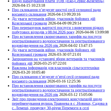
Щодо нарахування плати ТОВ «Еко-Сервіс-Козелець»
2026-04-15 10:23:18
Про скликання п’ятдесят шостої сесії селищної ради
восьмого скликання
2026-04-13 09:20:16
До уваги ветеранів війни, учасників бойових дій
Козелецької громади
2026-04-09 09:29:14
Про перерахунок вартості послуги з вивезення рідких
побутових відходів з 08.04.2026 року
2026-04-06 13:09:08
Про встановлення скоригованих тарифів на послуги
централізованого водопостачання та централізованого
водовідведення на 2026 рік
2026-04-02 13:47:15
До уваги ветеранів війни, учасників бойових дій
Козелецької громади
2026-03-30 07:21:01
Запрошення на установчі збори ветеранів та учасників
бойових дій
2026-03-25 07:22:01
Важлива інформація для власників сільгосптехніки
2026-03-20 10:05:40
Про скликання п’ятдесят п’ятої сесії селищної ради
восьмого скликання
2026-03-16 12:25:36
Про встановлення скоригованих тарифів на послуги
централізованого водопостачання та централізованого
водовідведення на 2026 рік
2026-03-12 15:05:06
Звіт про проведення електронних консультацій щодо
перейменування вулиць Травнева в с .Новики, Садова в
с. Лемеші, провулку 30-річчя Перемоги в селі