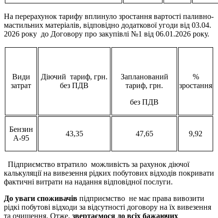
На перерахунок тарифу вплинуло зростання вартості паливно-
мастильних матеріалів, відповідно додаткової угоди від 03.04.
2026 року до Договору про закупівлі №1 від 06.01.2026 року.
Види
Діючий тариф, грн.
Запланований
%
затрат
без ПДВ
тариф, грн.
зростання
без ПДВ
Бензин
43,35
47,65
9,92
А-95
Підприємство втратило можливість за рахунок діючої
калькуляції на вивезення рідких побутових відходів покривати
фактичні витрати на надання відповідної послуги.
До уваги споживачів
підприємство не має права вивозити
рідкі побутові відходи за відсутності договору на їх вивезення
та очищення. Отже,
звертаємося до всіх бажаючих