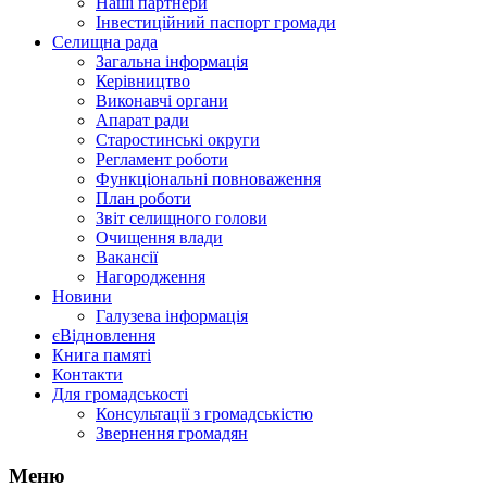
Наші партнери
Інвестиційний паспорт громади
Селищна рада
Загальна інформація
Керівництво
Виконавчі органи
Апарат ради
Старостинські округи
Регламент роботи
Функціональні повноваження
План роботи
Звіт селищного голови
Очищення влади
Вакансії
Нагородження
Новини
Галузева інформація
єВідновлення
Книга памяті
Контакти
Для громадськості
Консультації з громадськістю
Звернення громадян
Меню