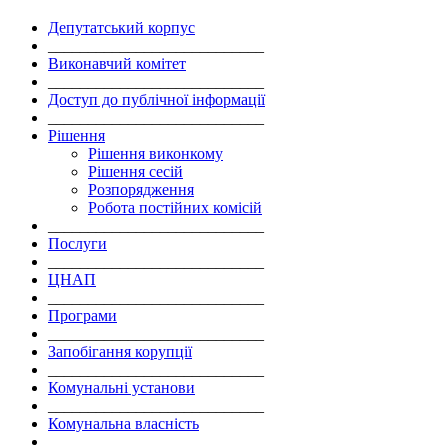
Депутатський корпус
___________________________
Виконавчий комітет
___________________________
Доступ до публічної інформації
___________________________
Рішення
Рішення виконкому
Рішення сесій
Розпорядження
Робота постійних комісій
___________________________
Послуги
___________________________
ЦНАП
___________________________
Програми
___________________________
Запобігання корупції
___________________________
Комунальні установи
___________________________
Комунальна власність
___________________________