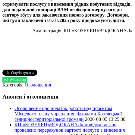
отримувати послугу з вивезення рідких побутових відходів,
для подальшої співпраці ВАМ необхідно звернутися до
сектору
збуту для
заключення
нового договору
.
Договори,
які були
заключ
е
ні
з 01.0
1
.2025 року продовжують діяти.
Адміністрація КП «КОЗЕЛЕЦЬВОДОКАНАЛ»
Whatsapp
Категорія:
Оголошення
Анонси і оголошення
Оголошення про початок роботи над проєктом
Місцевого плану управління відходами Козелецької
селищної територіальної громади
2026-08-05 13:25:30
КП «КОЗЕЛЕЦЬВОДОКАНАЛ» повідомляє, що
проведено перерахунок вартості послуги з вивезення