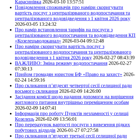
Карасинівка
2026-03-10 13:57:51
Повідомлення споживачів про наміри скоригувати
вартість послуг з централізрваного водопостачання та
централізованого водовідведення з 1 квітня 2026 року
2026-03-05 13:24:32
Про намір встановлення тарифів на послуги з
централізованого водопостачання та водовідведення КП
«Козелецьводоканал»
2026-03-04 09:12:48
Про наміри скоригувати вартість послуг з
централізованого водопостачання та централізованого
водовідведення з 1 квітня 2026 року
2026-02-27 08:43:39
ВАЖЛИВО: Зміна режиму водопостачання
2026-02-27
07:30:13
Прийом громадян юристом БФ «Право на захист»
2026-
02-24 14:59:16
Про скликання п’ятдесят четвертої сесії селищної ради
восьмого скликання
2026-02-09 14:26:00
Засідання комісії щодо надання допомоги на вирішення
житлового питання внутрішньо переміщеним особам
2026-02-09 14:07:41
Інформація про роботу Пунктів незламності у селищі
Козелець
2026-02-09 13:56:01
Про перерахунок вартості послуги з вивезення рідких
побутових відходів
2026-01-27 07:27:58
Про скликання п’ятдесят третьої сесії селищної ради