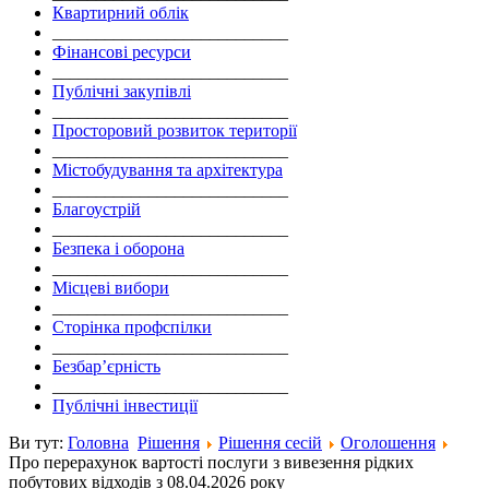
Квартирний облік
___________________________
Фінансові ресурси
___________________________
Публічні закупівлі
___________________________
Просторовий розвиток території
___________________________
Містобудування та архітектура
___________________________
Благоустрій
___________________________
Безпека і оборона
___________________________
Місцеві вибори
___________________________
Сторінка профспілки
___________________________
Безбар’єрність
___________________________
Публічні інвестиції
Ви тут:
Головна
Рішення
Рішення сесій
Оголошення
Про перерахунок вартості послуги з вивезення рідких
побутових відходів з 08.04.2026 року