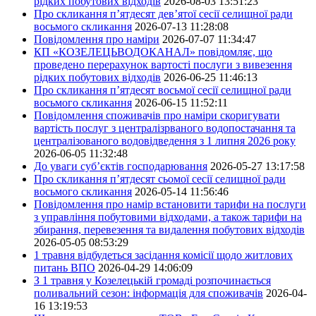
рідких побутових відходів
2026-08-03 13:51:23
Про скликання п’ятдесят дев’ятої сесії селищної ради
восьмого скликання
2026-07-13 11:28:08
Повідомлення про наміри
2026-07-07 11:34:47
КП «КОЗЕЛЕЦЬВОДОКАНАЛ» повідомляє, що
проведено перерахунок вартості послуги з вивезення
рідких побутових відходів
2026-06-25 11:46:13
Про скликання п’ятдесят восьмої сесії селищної ради
восьмого скликання
2026-06-15 11:52:11
Повідомлення споживачів про наміри скоригувати
вартість послуг з централізрваного водопостачання та
централізованого водовідведення з 1 липня 2026 року
2026-06-05 11:32:48
До уваги суб’єктів господарювання
2026-05-27 13:17:58
Про скликання п’ятдесят сьомої сесії селищної ради
восьмого скликання
2026-05-14 11:56:46
Повідомлення про намір встановити тарифи на послуги
з управління побутовими відходами, а також тарифи на
збирання, перевезення та видалення побутових відходів
2026-05-05 08:53:29
1 травня відбудеться засідання комісії щодо житлових
питань ВПО
2026-04-29 14:06:09
З 1 травня у Козелецькій громаді розпочинається
поливальний сезон: інформація для споживачів
2026-04-
16 13:19:53