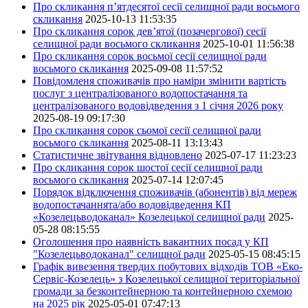
Про скликання п’ятдесятої сесії селищної ради восьмого
скликання
2025-10-13 11:53:35
Про скликання сорок дев’ятої (позачергової) сесії
селищної ради восьмого скликання
2025-10-01 11:56:38
Про скликання сорок восьмої сесії селищної ради
восьмого скликання
2025-09-08 11:57:52
Повідомленя споживачів про наміри змінити вартість
послуг з централізованого водопостачання та
централізованого водовідведення з 1 січня 2026 року
2025-08-19 09:17:30
Про скликання сорок сьомої сесії селищної ради
восьмого скликання
2025-08-11 13:13:43
Статистичне звітування відновлено
2025-07-17 11:23:23
Про скликання сорок шостої сесії селищної ради
восьмого скликання
2025-07-14 12:07:45
Порядок відключення споживачів (абонентів) від мереж
водопостачаннята/або водовідведення КП
«Козелецьводоканал» Козелецької селищної ради
2025-
05-28 08:15:55
Оголошення про наявність вакантних посад у КП
"Козелецьводоканал" селищної ради
2025-05-15 08:45:15
Графік вивезення твердих побутових відходів ТОВ «Еко-
Сервіс-Козелець» з Козелецької селищної територіальної
громади за безконтейнерною та контейнерною схемою
на 2025 рік
2025-05-01 07:47:13