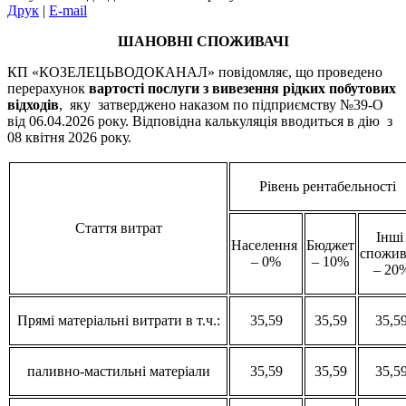
Друк
|
E-mail
ШАНОВНІ СПОЖИВАЧІ
КП «КОЗЕЛЕЦЬВОДОКАНАЛ» повідомляє, що проведено
перерахунок
вартості послуги з виве
зення рідких побутових
відходів
, яку затверджено наказом по підприємству №39-О
від 06.04.2026 року. Відповідна калькуляція вводиться в дію з
08 квітня 2026 року.
Рівень рентабельності
Стаття витрат
Інш
Населення
Бюджет
спожив
– 0%
– 10%
– 20
Прямі матеріальні витрати в т.ч.:
35,59
35,59
35,5
паливно-мастильні матеріали
35,59
35,59
35,5