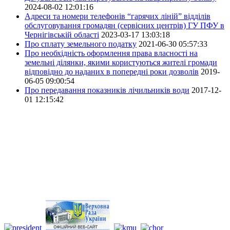
2024-08-02 12:01:16
Адреси та номери телефонів “гарячих ліній” відділів
обслуговування громадян (сервісних центрів) ГУ ПФУ в
Чернігівській області
2023-03-17 13:03:18
Про сплату земельного податку
2021-06-30 05:57:33
Про необхідність оформлення права власності на
земельні ділянки, якими користуються жителі громади
відповідно до наданих в попередні роки дозволів
2019-
06-05 09:00:54
Про передавання показників лічильників води
2017-12-
01 12:15:42