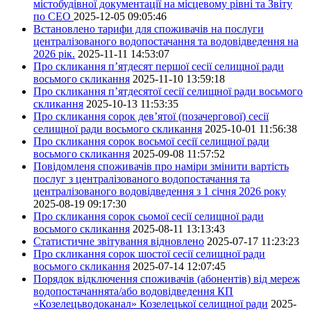
містобудівної документації на місцевому рівні та Звіту
по СЕО
2025-12-05 09:05:46
Встановлено тарифи для споживачів на послуги
централізованого водопостачання та водовідведення на
2026 рік.
2025-11-11 14:53:07
Про скликання п’ятдесят першої сесії селищної ради
восьмого скликання
2025-11-10 13:59:18
Про скликання п’ятдесятої сесії селищної ради восьмого
скликання
2025-10-13 11:53:35
Про скликання сорок дев’ятої (позачергової) сесії
селищної ради восьмого скликання
2025-10-01 11:56:38
Про скликання сорок восьмої сесії селищної ради
восьмого скликання
2025-09-08 11:57:52
Повідомленя споживачів про наміри змінити вартість
послуг з централізованого водопостачання та
централізованого водовідведення з 1 січня 2026 року
2025-08-19 09:17:30
Про скликання сорок сьомої сесії селищної ради
восьмого скликання
2025-08-11 13:13:43
Статистичне звітування відновлено
2025-07-17 11:23:23
Про скликання сорок шостої сесії селищної ради
восьмого скликання
2025-07-14 12:07:45
Порядок відключення споживачів (абонентів) від мереж
водопостачаннята/або водовідведення КП
«Козелецьводоканал» Козелецької селищної ради
2025-