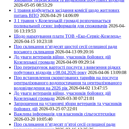
2026-05-05 08:53:29
1 травня відбудеться засідання комісії щодо житлових
питань ВПО
2026-04-29 14:06:09
З 1 травня у Козелецькій громаді розпочинається
поливальний сезон: інформація для споживачів
2026-04-
16 13:19:53
Щодо нарахування плати ТОВ «Еко-Сервіс-Козелець»
2026-04-15 10:23:18
Про скликання п’ятдесят шостої сесії селищної ради
восьмого скликання
2026-04-13 09:20:16
До уваги ветеранів війни, учасників бойових дій
Козелецької громади
2026-04-09 09:29:14
Про перерахунок вартості послуги з вивезення рідких
побутових відходів з 08.04.2026 року
2026-04-06 13:09:08
Про встановлення скоригованих тарифів на послуги
централізованого водопостачання та централізованого
водовідведення на 2026 рік
2026-04-02 13:47:15
До уваги ветеранів війни, учасників бойових дій
Козелецької громади
2026-03-30 07:21:01
Запрошення на установчі збори ветеранів та учасників
бойових дій
2026-03-25 07:22:01
Важлива інформація для власників сільгосптехніки
2026-03-20 10:05:40
Про скликання п’ятдесят п’ятої сесії селищної ради