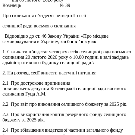
Козелець № 39
Про скликання п’ятдесят четвертої сесії
селищної ради восьмого скликання
Відповідно до ст. 46 Закону України «Про місцеве
самоврядування в Україні»,
з о б о в ’
я з у ю:
1. Скликати п’ятдесят четверту сесію селищної ради восьмого
скликання 20 лютого 2026 року о 10.00 годині в залі засідань
адміністративного будинку селищної ради.\
2. На розгляд сесії винести наступні питання:
2.1. Про дострокове припинення
повноважень депутата Козелецької селищної ради восьмого
скликання Гуца А.М.
2.2. Про звіт про виконання селищного бюджету за 2025 рік.
2.3. Про використання коштів резервного фонду селищного
бюджету за 2025 рік.
2.4. Про збільшення видаткової частини загального фонду