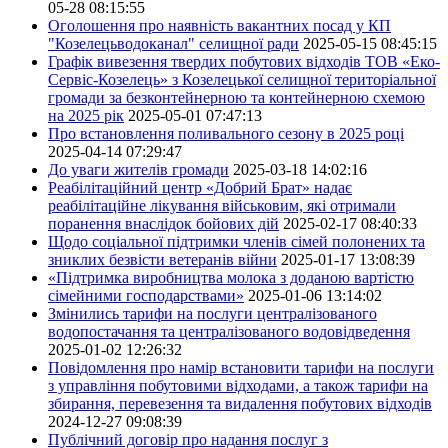
05-28 08:15:55
Оголошення про наявність вакантних посад у КП
"Козелецьводоканал" селищної ради
2025-05-15 08:45:15
Графік вивезення твердих побутових відходів ТОВ «Еко-
Сервіс-Козелець» з Козелецької селищної територіальної
громади за безконтейнерною та контейнерною схемою
на 2025 рік
2025-05-01 07:47:13
Про встановлення поливального сезону в 2025 році
2025-04-14 07:29:47
До уваги жителів громади
2025-03-18 14:02:16
Реабілітаційний центр «Добрий Брат» надає
реабілітаційне лікування військовим, які отримали
поранення внаслідок бойових дій
2025-02-17 08:40:33
Щодо соціальної підтримки членів сімей полонених та
зниклих безвісти ветеранів війни
2025-01-17 13:08:39
«Підтримка виробництва молока з доданою вартістю
сімейними господарствами»
2025-01-06 13:14:02
Змінились тарифи на послуги централізованого
водопостачання та централізованого водовідведення
2025-01-02 12:26:32
Повідомлення про намір встановити тарифи на послуги
з управління побутовими відходами, а також тарифи на
збирання, перевезення та видалення побутових відходів
2024-12-27 09:08:39
Публічний договір про надання послуг з