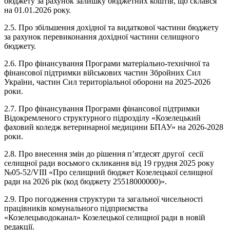
бюджету за рахунок залишку бюджетних коштів, що склався
на 01.01.2026 року.
2.5. Про збільшення дохідної та видаткової частини бюджету
за рахунок перевиконання дохідної частини селищного
бюджету.
2.6. Про фінансування Програми матеріально-технічної та
фінансової підтримки військових частин Збройних Сил
України, частин Сил територіальної оборони на 2025-2026
роки.
2.7. Про фінансування Програми фінансової підтримки
Відокремленого структурного підрозділу «Козелецький
фаховий коледж ветеринарної медицини БПАУ» на 2026-2028
роки.
2.8. Про внесення змін до рішення п’ятдесят другої сесії
селищної ради восьмого скликання від 19 грудня 2025 року
№05-52/VIII «Про селищний бюджет Козелецької селищної
ради на 2026 рік (код бюджету 25518000000)».
2.9. Про погодження структури та загальної чисельності
працівників комунального підприємства
«Козелецьводоканал» Козелецької селищної ради в новій
редакції.