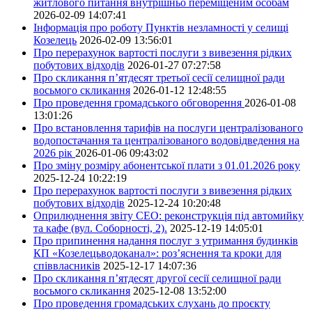
житлового питання внутрішньо переміщеним особам
2026-02-09 14:07:41
Інформація про роботу Пунктів незламності у селищі
Козелець
2026-02-09 13:56:01
Про перерахунок вартості послуги з вивезення рідких
побутових відходів
2026-01-27 07:27:58
Про скликання п’ятдесят третьої сесії селищної ради
восьмого скликання
2026-01-12 12:48:55
Про проведення громадського обговорення
2026-01-08
13:01:26
Про встановлення тарифів на послуги централізованого
водопостачання та централізованого водовідведення на
2026 рік
2026-01-06 09:43:02
Про зміну розміру абонентської плати з 01.01.2026 року
2025-12-24 10:22:19
Про перерахунок вартості послуги з вивезення рідких
побутових відходів
2025-12-24 10:20:48
Оприлюднення звіту СЕО: реконструкція під автомийку
та кафе (вул. Соборності, 2).
2025-12-19 14:05:01
Про припинення надання послуг з утримання будинків
КП «Козелецьводоканал»: роз’яснення та кроки для
співвласників
2025-12-17 14:07:36
Про скликання п’ятдесят другої сесії селищної ради
восьмого скликання
2025-12-08 13:52:00
Про проведення громадських слухань до проєкту