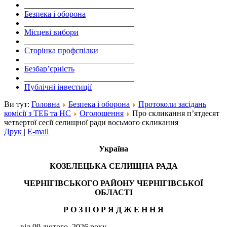
___________________________
Безпека і оборона
___________________________
Місцеві вибори
___________________________
Сторінка профспілки
___________________________
Безбар’єрність
___________________________
Публічні інвестиції
Ви тут:
Головна
Безпека і оборона
Протоколи засідань
комісії з ТЕБ та НС
Оголошення
Про скликання п’ятдесят
четвертої сесії селищної ради восьмого скликання
Друк
|
E-mail
Україна
КОЗЕЛЕЦЬКА СЕЛИЩНА РАДА
ЧЕРНІГІВСЬКОГО РАЙОНУ ЧЕРНІГІВСЬКОЇ
ОБЛАСТІ
Р О З П О Р Я Д Ж Е Н Н Я
від 09 лютого 2026 року