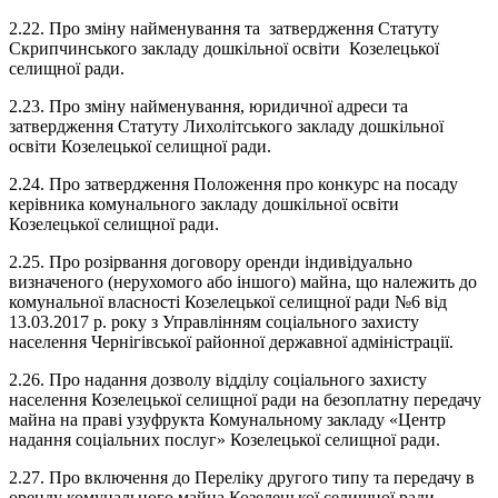
2.22. Про зміну найменування та затвердження Статуту
Скрипчинського закладу дошкільної освіти Козелецької
селищної ради.
2.23. Про зміну найменування, юридичної адреси та
затвердження Статуту Лихолітського закладу дошкільної
освіти Козелецької селищної ради.
2.24. Про затвердження Положення про конкурс на посаду
керівника комунального закладу дошкільної освіти
Козелецької селищної ради.
2.25. Про розірвання договору оренди індивідуально
визначеного (нерухомого або іншого) майна, що належить до
комунальної власності Козелецької селищної ради №6 від
13.03.2017 р. року з Управлінням соціального захисту
населення Чернігівської районної державної адміністрації.
2.26. Про надання дозволу відділу соціального захисту
населення Козелецької селищної ради на безоплатну передачу
майна на праві узуфрукта Комунальному закладу «Центр
надання соціальних послуг» Козелецької селищної ради.
2.27. Про включення до Переліку другого типу та передачу в
оренду комунального майна Козелецької селищної ради