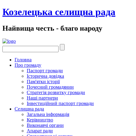
Козелецька селищна рада
Найвища честь - благо народу
Головна
Про громаду
Паспорт громади
Історична довідка
Пам'ятки історії
Почесний громадянин
Стратегія розвитку громади
Наші партнери
Інвестиційний паспорт громади
Селищна рада
Загальна інформація
Керівництво
Виконавчі органи
Апарат ради