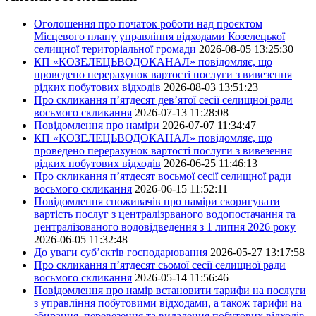
Оголошення про початок роботи над проєктом
Місцевого плану управління відходами Козелецької
селищної територіальної громади
2026-08-05 13:25:30
КП «КОЗЕЛЕЦЬВОДОКАНАЛ» повідомляє, що
проведено перерахунок вартості послуги з вивезення
рідких побутових відходів
2026-08-03 13:51:23
Про скликання п’ятдесят дев’ятої сесії селищної ради
восьмого скликання
2026-07-13 11:28:08
Повідомлення про наміри
2026-07-07 11:34:47
КП «КОЗЕЛЕЦЬВОДОКАНАЛ» повідомляє, що
проведено перерахунок вартості послуги з вивезення
рідких побутових відходів
2026-06-25 11:46:13
Про скликання п’ятдесят восьмої сесії селищної ради
восьмого скликання
2026-06-15 11:52:11
Повідомлення споживачів про наміри скоригувати
вартість послуг з централізрваного водопостачання та
централізованого водовідведення з 1 липня 2026 року
2026-06-05 11:32:48
До уваги суб’єктів господарювання
2026-05-27 13:17:58
Про скликання п’ятдесят сьомої сесії селищної ради
восьмого скликання
2026-05-14 11:56:46
Повідомлення про намір встановити тарифи на послуги
з управління побутовими відходами, а також тарифи на
збирання, перевезення та видалення побутових відходів