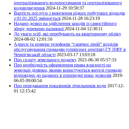
централізованого водопостачання та централізованого
водовідведення
2024-11-29 10:50:37
Вартість послуги з вивезення рідких побутових відходів
з 01.01.2025 змінюється
2024-11-28 16:23:19
Надано дозвіл на здійснення заходів із самостійного
збору деревини паливної
2024-11-04 12:30:11
До уваги осіб, які перебувають на квартирному обліку
2024-08-02 12:01:16
Адреси та номери телефонів “гарячих ліній” відділів
обслуговування громадян (сервісних центрів) ГУ ПФУ в
Чернігівській області
2023-03-17 13:03:18
Про сплату земельного податку
2021-06-30 05:57:33
Про необхідність оформлення права власності на
земельні ділянки, якими користуються жителі громади
відповідно до наданих в попередні роки дозволів
2019-
06-05 09:00:54
Про передавання показників лічильників води
2017-12-
01 12:15:42