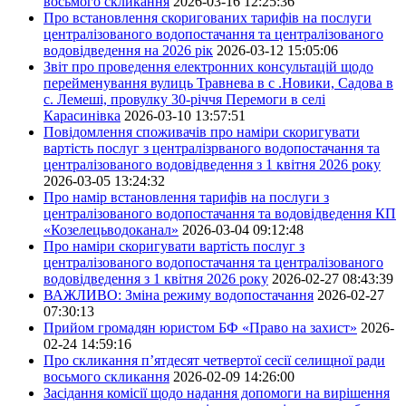
восьмого скликання
2026-03-16 12:25:36
Про встановлення скоригованих тарифів на послуги
централізованого водопостачання та централізованого
водовідведення на 2026 рік
2026-03-12 15:05:06
Звіт про проведення електронних консультацій щодо
перейменування вулиць Травнева в с .Новики, Садова в
с. Лемеші, провулку 30-річчя Перемоги в селі
Карасинівка
2026-03-10 13:57:51
Повідомлення споживачів про наміри скоригувати
вартість послуг з централізрваного водопостачання та
централізованого водовідведення з 1 квітня 2026 року
2026-03-05 13:24:32
Про намір встановлення тарифів на послуги з
централізованого водопостачання та водовідведення КП
«Козелецьводоканал»
2026-03-04 09:12:48
Про наміри скоригувати вартість послуг з
централізованого водопостачання та централізованого
водовідведення з 1 квітня 2026 року
2026-02-27 08:43:39
ВАЖЛИВО: Зміна режиму водопостачання
2026-02-27
07:30:13
Прийом громадян юристом БФ «Право на захист»
2026-
02-24 14:59:16
Про скликання п’ятдесят четвертої сесії селищної ради
восьмого скликання
2026-02-09 14:26:00
Засідання комісії щодо надання допомоги на вирішення