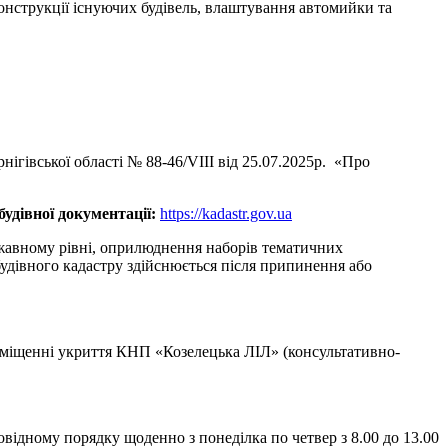
онструкції існуючих будівель, влаштування автомийки та
ігівської області № 88-46/VІІІ від 25.07.2025р. «Про
удівної документації:
https://kadastr.gov.ua
ржавному рівні, оприлюднення наборів тематичних
будівного кадастру здійснюється після припинення або
приміщенні укриття КНП «Козелецька ЛІЛ» (консультативно-
відному порядку щоденно з понеділка по четвер з 8.00 до 13.00