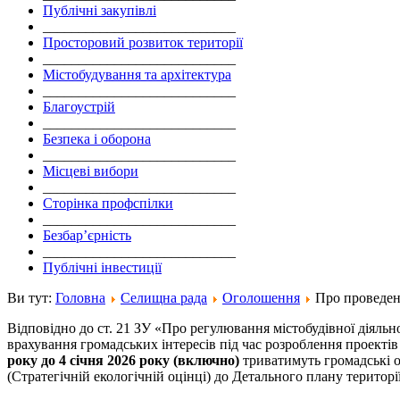
Публічні закупівлі
___________________________
Просторовий розвиток території
___________________________
Містобудування та архітектура
___________________________
Благоустрій
___________________________
Безпека і оборона
___________________________
Місцеві вибори
___________________________
Сторінка профспілки
___________________________
Безбар’єрність
___________________________
Публічні інвестиції
Ви тут:
Головна
Селищна рада
Оголошення
Про проведенн
Відповідно до ст. 21 ЗУ «Про регулювання містобудівної діяль
врахування громадських інтересів під час розроблення проектів
року до 4 січня 2026 року (включно)
триватимуть громадські о
(Стратегічній екологічній оцінці) до Детального плану території