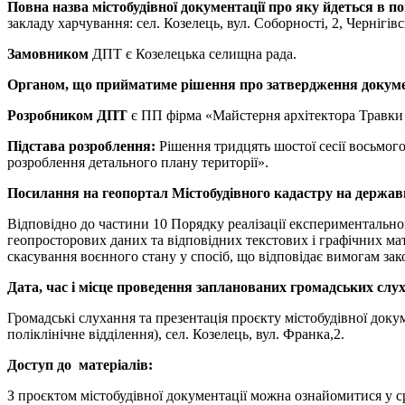
Повна назва містобудівної документації про яку йдеться в п
закладу харчування: сел. Козелець, вул. Соборності, 2, Чернігівс
Замовником
ДПТ є Козелецька селищна рада.
Органом, що прийматиме рішення про затвердження докум
Розробником ДПТ
є ПП фірма «Майстерня архітектора Травки
Підстава розроблення:
Рішення тридцять шостої сесії восьмого
розроблення детального плану території».
Посилання на геопортал Містобудівного кадастру на державн
Відповідно до частини 10 Порядку реалізації експериментальн
геопросторових даних та відповідних текстових і графічних мат
скасування воєнного стану у спосіб, що відповідає вимогам зак
Дата, час і місце проведення запланованих громадських слу
Громадські слухання та презентація проєкту містобудівної доку
поліклінічне відділення), сел. Козелець, вул. Франка,2.
Доступ до матеріалів:
З проєктом містобудівної документації можна ознайомитися у с