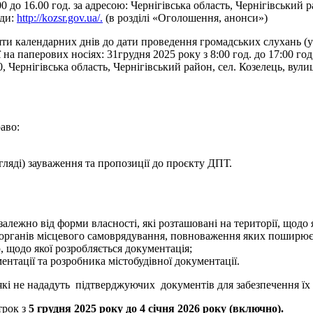
4.00 до 16.00 год. за адресою: Чернігівська область, Чернігівський
ади:
http://kozsr.gov.ua/.
(в розділі «Оголошення, анонси»)
ти календарних днів до дати проведення громадських слухань (у 
а паперових носіях: 31грудня 2025 року з 8:00 год. до 17:00 год, 
ігівська область, Чернігівський район, сел. Козелець, вулиця С
аво:
ляді) зауваження та пропозиції до проєкту ДПТ.
алежно від форми власності, які розташовані на території, щодо 
 органів місцевого самоврядування, повноваження яких поширюєть
, щодо якої розробляється документація;
нтації та розробника містобудівної документації.
кі не нададуть підтверджуючих документів для забезпечення їх 
трок з
5
грудня 2025 року до 4 січня 2026 року
(включно).