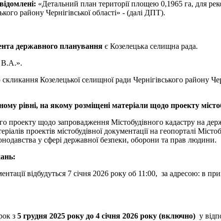
овідомлені:
«Детальний план території площею 0,1965 га, для рек
ького району Чернігівської області» - (далі ДПТ).
ента державного планування
є Козелецька селищна рада.
 В.А.».
 скликання Козелецької селищної ради Чернігівського району Черн
ому рівні, на якому розміщені матеріали щодо проекту містоб
ого проекту щодо запровадження Містобудівного кадастру на де
еріалів проектів містобудівної документації на геопорталі Місто
онодавства у сфері державної безпеки, оборони та прав людини.
хань:
ментації відбудуться 7 січня 2026 року об 11:00, за адресою: в 
рок з
5
грудня 2025 року до 4 січня 2026 року (включно)
у відпо