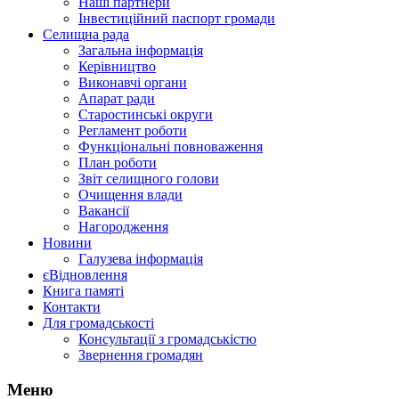
Наші партнери
Інвестиційний паспорт громади
Селищна рада
Загальна інформація
Керівництво
Виконавчі органи
Апарат ради
Старостинські округи
Регламент роботи
Функціональні повноваження
План роботи
Звіт селищного голови
Очищення влади
Вакансії
Нагородження
Новини
Галузева інформація
єВідновлення
Книга памяті
Контакти
Для громадськості
Консультації з громадськістю
Звернення громадян
Меню