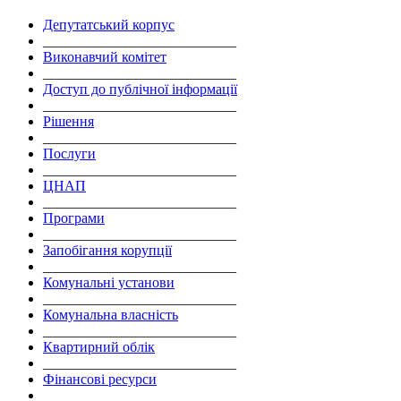
Депутатський корпус
___________________________
Виконавчий комітет
___________________________
Доступ до публічної інформації
___________________________
Рішення
___________________________
Послуги
___________________________
ЦНАП
___________________________
Програми
___________________________
Запобігання корупції
___________________________
Комунальні установи
___________________________
Комунальна власність
___________________________
Квартирний облік
___________________________
Фінансові ресурси
___________________________