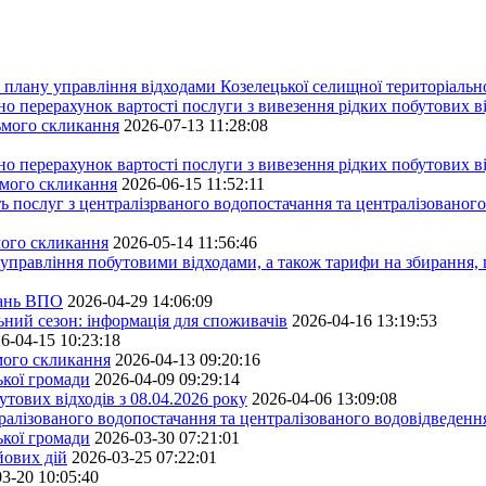
плану управління відходами Козелецької селищної територіальн
ерахунок вартості послуги з вивезення рідких побутових ві
сьмого скликання
2026-07-13 11:28:08
ерахунок вартості послуги з вивезення рідких побутових ві
ьмого скликання
2026-06-15 11:52:11
ь послуг з централізрваного водопостачання та централізованого
мого скликання
2026-05-14 11:56:46
управління побутовими відходами, а також тарифи на збирання, 
тань ВПО
2026-04-29 14:06:09
ьний сезон: інформація для споживачів
2026-04-16 13:19:53
6-04-15 10:23:18
ьмого скликання
2026-04-13 09:20:16
ької громади
2026-04-09 09:29:14
тових відходів з 08.04.2026 року
2026-04-06 13:09:08
алізованого водопостачання та централізованого водовідведення
ької громади
2026-03-30 07:21:01
йових дій
2026-03-25 07:22:01
3-20 10:05:40