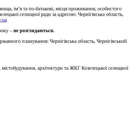
ища, ім’я та по-батькові, місця проживання, особистого
елецької селищної ради за адресою: Чернігівська область,
v.ua
троку –
не розглядаються.
державного планування: Чернігівська область, Чернігівський
, містобудування, архітектури та ЖКГ Козелецької селищної