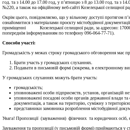
год. та з 14.00 до 17.00 год, у п’ятницю з 8 до 13.00 год. та з 1
№220, а також на офіційному веб-сайті Козелецької селищної р
Окрім цього, повідомляємо, що у вільному доступі протягом п’я
ознайомитися з матеріалами проєкту містобудівної документації н
приміщенні Козелецької селищної ради, за адресою: 17000, Черн
попереднім інформуванням по телефону 096-064-77-71).
Способи участі:
Громадськість у межах строку громадського обговорення має пр
Брати участь у громадських слуханнях.
Подавати в письмовій формі (зокрема, в електронному виг
У громадських слуханнях можуть брати участь:
громадськість;
уповноважені особи підприємств, установ, організацій нез
уповноважені посадові особи органів державної влади та
документація, а також на територію, суміжну з територією
представники замовника розроблення містобудівної докуме
Увага! Пропозиції (зауваження) фізичних та юридичних осіб, я
Зауваження та пропозиції (у письмовій формі) приймаються у с