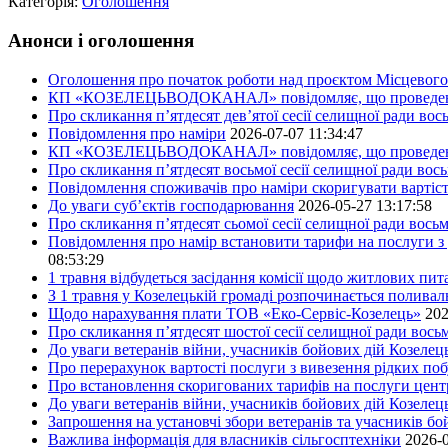
Категорія:
Оголошення
Анонси і оголошення
Оголошення про початок роботи над проєктом Місцевого 
КП «КОЗЕЛЕЦЬВОДОКАНАЛ» повідомляє, що проведено пер
Про скликання п’ятдесят дев’ятої сесії селищної ради во
Повідомлення про наміри
2026-07-07 11:34:47
КП «КОЗЕЛЕЦЬВОДОКАНАЛ» повідомляє, що проведено пер
Про скликання п’ятдесят восьмої сесії селищної ради вос
Повідомлення споживачів про наміри скоригувати вартіст
До уваги суб’єктів господарювання
2026-05-27 13:17:58
Про скликання п’ятдесят сьомої сесії селищної ради вось
Повідомлення про намір встановити тарифи на послуги з 
08:53:29
1 травня відбудеться засідання комісії щодо житлових пи
З 1 травня у Козелецькій громаді розпочинається поливал
Щодо нарахування плати ТОВ «Еко-Сервіс-Козелець»
202
Про скликання п’ятдесят шостої сесії селищної ради вос
До уваги ветеранів війни, учасників бойових дій Козелец
Про перерахунок вартості послуги з вивезення рідких побу
Про встановлення скоригованих тарифів на послуги центр
До уваги ветеранів війни, учасників бойових дій Козелец
Запрошення на установчі збори ветеранів та учасників бо
Важлива інформація для власників сільгосптехніки
2026-0