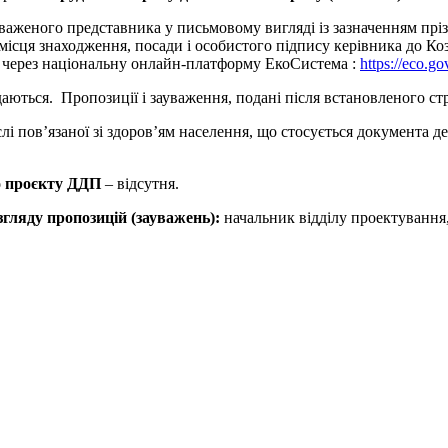
важеного представника у письмовому вигляді із зазначенням прізв
місця знаходження, посади і особистого підпису керівника до Коз
бо через національну онлайн-платформу ЕкоСистема :
https://eco.go
даються. Пропозиції і зауваження, подані після встановленого с
слі пов’язаної зі здоров’ям населення, що стосується документа 
о проєкту ДДП
– відсутня.
озгляду пропозицій (зауважень):
начальник відділу проектування