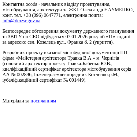
Контактна особа - начальник відділу проектування,
містобудування, архітектури та ЖКГ Олександр НАУМЕПКО,
конт. тел. +38 (096) 0647771, електронна пошта:
info@rkozsr.gov.ua
.
Безпосереднє обговорення документу державного планування
та ЗВІТУ по CEO відбудеться 07.01.2026 року об «11» годині
за адресою: сел. Козелець вул.. Франка б. 2 (укриття).
Розробник проекту вказаної містобудівної документації ПП
фірма «Майстерня архітектора Травка В.А.» м. Чернігів
(головний архітектор проекту Травка-Бабенко Ю.В.,
кваліфікаційний сертифікат архітектора містобудування серія
АА № 002896, Інженер-землевпорядник Котченко-р.М.,
іубаліфікаційний сертифікат № 001449).
Матеріали за
посиланням