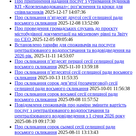
Про припинення надання послуг з утримання будинків
КП «Козелецьводоканал»: роз’яснення та кроки для
співвласників
2025-12-17 14:07:36
Про скликання п’ятдесят другої сесії селищної ради
восьмого скликання
2025-12-08 13:52:00
Про проведення громадських слухань до проєкту
містобудівної документації на місцевому рівні та Звіту
по СЕО
2025-12-05 09:05:46
Встановлено тарифи для споживачів на послуги
централізованого водопостачання та водовідведення на
2026 рік.
2025-11-11 14:53:07
Про скликання п’ятдесят першої сесії селищної ради
восьмого скликання
2025-11-10 13:59:18
Про скликання п’ятдесятої сесії селищної ради восьмого
скликання
2025-10-13 11:53:35
Про скликання сорок дев’ятої (позачергової) сесії
селищної ради восьмого скликання
2025-10-01 11:56:38
Про скликання сорок восьмої сесії селищної ради
восьмого скликання
2025-09-08 11:57:52
Повідомленя споживачів про наміри змінити вартість
послуг з централізованого водопостачання та
централізованого водовідведення з 1 січня 2026 року
2025-08-19 09:17:30
Про скликання сорок сьомої сесії селищної ради
восьмого скликання
2025-08-11 13:13:43