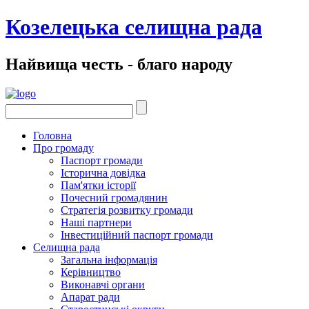
Козелецька селищна рада
Найвища честь - благо народу
Головна
Про громаду
Паспорт громади
Історична довідка
Пам'ятки історії
Почесний громадянин
Стратегія розвитку громади
Наші партнери
Інвестиційний паспорт громади
Селищна рада
Загальна інформація
Керівництво
Виконавчі органи
Апарат ради