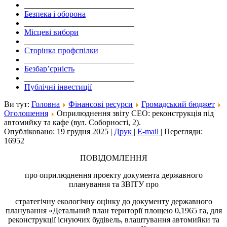
___________________________
Безпека і оборона
___________________________
Місцеві вибори
___________________________
Сторінка профспілки
___________________________
Безбар’єрність
___________________________
Публічні інвестиції
Ви тут:
Головна
Фінансові ресурси
Громадський бюджет
Оголошення
Оприлюднення звіту СЕО: реконструкція під
автомийку та кафе (вул. Соборності, 2).
Опубліковано: 19 грудня 2025
|
Друк
|
E-mail
|
Перегляди:
16952
ПОВІДОМЛЕННЯ
про оприлюднення проекту документа державного
планування та ЗВІТУ про
стратегічну екологічну оцінку до документу державного
планування «Детальний план території площею 0,1965 га, для
реконструкції існуючих будівель, влаштування автомийки та