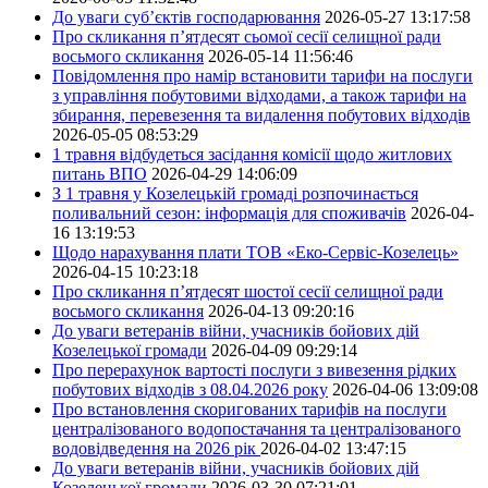
До уваги суб’єктів господарювання
2026-05-27 13:17:58
Про скликання п’ятдесят сьомої сесії селищної ради
восьмого скликання
2026-05-14 11:56:46
Повідомлення про намір встановити тарифи на послуги
з управління побутовими відходами, а також тарифи на
збирання, перевезення та видалення побутових відходів
2026-05-05 08:53:29
1 травня відбудеться засідання комісії щодо житлових
питань ВПО
2026-04-29 14:06:09
З 1 травня у Козелецькій громаді розпочинається
поливальний сезон: інформація для споживачів
2026-04-
16 13:19:53
Щодо нарахування плати ТОВ «Еко-Сервіс-Козелець»
2026-04-15 10:23:18
Про скликання п’ятдесят шостої сесії селищної ради
восьмого скликання
2026-04-13 09:20:16
До уваги ветеранів війни, учасників бойових дій
Козелецької громади
2026-04-09 09:29:14
Про перерахунок вартості послуги з вивезення рідких
побутових відходів з 08.04.2026 року
2026-04-06 13:09:08
Про встановлення скоригованих тарифів на послуги
централізованого водопостачання та централізованого
водовідведення на 2026 рік
2026-04-02 13:47:15
До уваги ветеранів війни, учасників бойових дій
Козелецької громади
2026-03-30 07:21:01