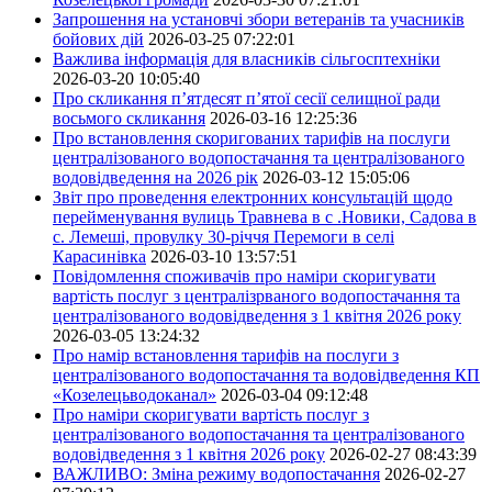
Запрошення на установчі збори ветеранів та учасників
бойових дій
2026-03-25 07:22:01
Важлива інформація для власників сільгосптехніки
2026-03-20 10:05:40
Про скликання п’ятдесят п’ятої сесії селищної ради
восьмого скликання
2026-03-16 12:25:36
Про встановлення скоригованих тарифів на послуги
централізованого водопостачання та централізованого
водовідведення на 2026 рік
2026-03-12 15:05:06
Звіт про проведення електронних консультацій щодо
перейменування вулиць Травнева в с .Новики, Садова в
с. Лемеші, провулку 30-річчя Перемоги в селі
Карасинівка
2026-03-10 13:57:51
Повідомлення споживачів про наміри скоригувати
вартість послуг з централізрваного водопостачання та
централізованого водовідведення з 1 квітня 2026 року
2026-03-05 13:24:32
Про намір встановлення тарифів на послуги з
централізованого водопостачання та водовідведення КП
«Козелецьводоканал»
2026-03-04 09:12:48
Про наміри скоригувати вартість послуг з
централізованого водопостачання та централізованого
водовідведення з 1 квітня 2026 року
2026-02-27 08:43:39
ВАЖЛИВО: Зміна режиму водопостачання
2026-02-27