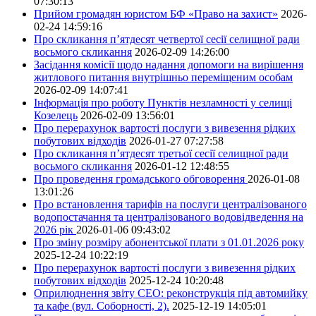
07:30:13
Прийом громадян юристом БФ «Право на захист»
2026-
02-24 14:59:16
Про скликання п’ятдесят четвертої сесії селищної ради
восьмого скликання
2026-02-09 14:26:00
Засідання комісії щодо надання допомоги на вирішення
житлового питання внутрішньо переміщеним особам
2026-02-09 14:07:41
Інформація про роботу Пунктів незламності у селищі
Козелець
2026-02-09 13:56:01
Про перерахунок вартості послуги з вивезення рідких
побутових відходів
2026-01-27 07:27:58
Про скликання п’ятдесят третьої сесії селищної ради
восьмого скликання
2026-01-12 12:48:55
Про проведення громадського обговорення
2026-01-08
13:01:26
Про встановлення тарифів на послуги централізованого
водопостачання та централізованого водовідведення на
2026 рік
2026-01-06 09:43:02
Про зміну розміру абонентської плати з 01.01.2026 року
2025-12-24 10:22:19
Про перерахунок вартості послуги з вивезення рідких
побутових відходів
2025-12-24 10:20:48
Оприлюднення звіту СЕО: реконструкція під автомийку
та кафе (вул. Соборності, 2).
2025-12-19 14:05:01