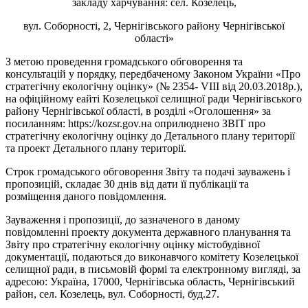
закладу харчування: сел. Козелець,
вул. Соборності, 2, Чернігівського району Чернігівської
області»
З метою проведення громадського обговорення та
консультацій у порядку, передбаченому Законом України «Про
стратегічну екологічну оцінку» (№ 2354- VIII від 20.03.2018р.),
на офіційному еайті Козелецької селищної ради Чернігівського
району Чернігівської області, в розділі «Оголошення» за
посиланням: https://kozsr.gov.на оприлюднено ЗВІТ про
стратегічну екологічну оцінку до Детального плану території
та проект Детального плану території.
Строк громадського обговорення Звіту та подачі зауважень і
пропозицій, складає 30 днів від дати її публікації та
розміщення даного повідомлення.
Зауваження і пропозиції, до зазначеного в даному
повідомленні проекту документа державного планування та
Звіту про стратегічну екологічну оцінку містобудівної
документації, подаються до виконавчого комітету Козелецької
селищної ради, в письмовій формі та електронному вигляді, за
адресою: Україна, 17000, Чернігівська область, Чернігівський
район, сел. Козелець, вул. Соборності, буд.27.