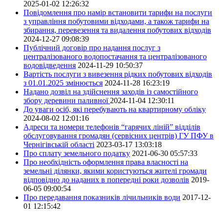
2025-01-02 12:26:32
Повідомлення про намір встановити тарифи на послуги
з управління побутовими відходами, а також тарифи на
збирання, перевезення та видалення побутових відходів
2024-12-27 09:08:39
Публічний договір про надання послуг з
централізованого водопостачання та централізованого
водовідведення
2024-11-29 10:50:37
Вартість послуги з вивезення рідких побутових відходів
з 01.01.2025 змінюється
2024-11-28 16:23:19
Надано дозвіл на здійснення заходів із самостійного
збору деревини паливної
2024-11-04 12:30:11
До уваги осіб, які перебувають на квартирному обліку
2024-08-02 12:01:16
Адреси та номери телефонів “гарячих ліній” відділів
обслуговування громадян (сервісних центрів) ГУ ПФУ в
Чернігівській області
2023-03-17 13:03:18
Про сплату земельного податку
2021-06-30 05:57:33
Про необхідність оформлення права власності на
земельні ділянки, якими користуються жителі громади
відповідно до наданих в попередні роки дозволів
2019-
06-05 09:00:54
Про передавання показників лічильників води
2017-12-
01 12:15:42