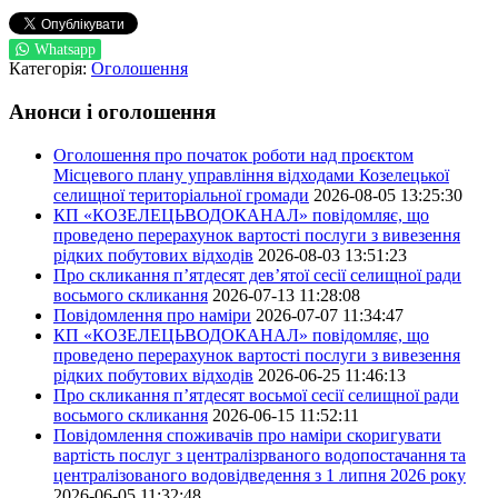
Whatsapp
Категорія:
Оголошення
Анонси і оголошення
Оголошення про початок роботи над проєктом
Місцевого плану управління відходами Козелецької
селищної територіальної громади
2026-08-05 13:25:30
КП «КОЗЕЛЕЦЬВОДОКАНАЛ» повідомляє, що
проведено перерахунок вартості послуги з вивезення
рідких побутових відходів
2026-08-03 13:51:23
Про скликання п’ятдесят дев’ятої сесії селищної ради
восьмого скликання
2026-07-13 11:28:08
Повідомлення про наміри
2026-07-07 11:34:47
КП «КОЗЕЛЕЦЬВОДОКАНАЛ» повідомляє, що
проведено перерахунок вартості послуги з вивезення
рідких побутових відходів
2026-06-25 11:46:13
Про скликання п’ятдесят восьмої сесії селищної ради
восьмого скликання
2026-06-15 11:52:11
Повідомлення споживачів про наміри скоригувати
вартість послуг з централізрваного водопостачання та
централізованого водовідведення з 1 липня 2026 року
2026-06-05 11:32:48