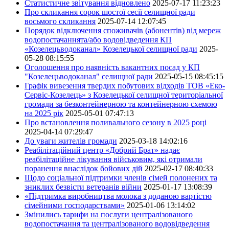
Статистичне звітування відновлено
2025-07-17 11:23:23
Про скликання сорок шостої сесії селищної ради
восьмого скликання
2025-07-14 12:07:45
Порядок відключення споживачів (абонентів) від мереж
водопостачаннята/або водовідведення КП
«Козелецьводоканал» Козелецької селищної ради
2025-
05-28 08:15:55
Оголошення про наявність вакантних посад у КП
"Козелецьводоканал" селищної ради
2025-05-15 08:45:15
Графік вивезення твердих побутових відходів ТОВ «Еко-
Сервіс-Козелець» з Козелецької селищної територіальної
громади за безконтейнерною та контейнерною схемою
на 2025 рік
2025-05-01 07:47:13
Про встановлення поливального сезону в 2025 році
2025-04-14 07:29:47
До уваги жителів громади
2025-03-18 14:02:16
Реабілітаційний центр «Добрий Брат» надає
реабілітаційне лікування військовим, які отримали
поранення внаслідок бойових дій
2025-02-17 08:40:33
Щодо соціальної підтримки членів сімей полонених та
зниклих безвісти ветеранів війни
2025-01-17 13:08:39
«Підтримка виробництва молока з доданою вартістю
сімейними господарствами»
2025-01-06 13:14:02
Змінились тарифи на послуги централізованого
водопостачання та централізованого водовідведення