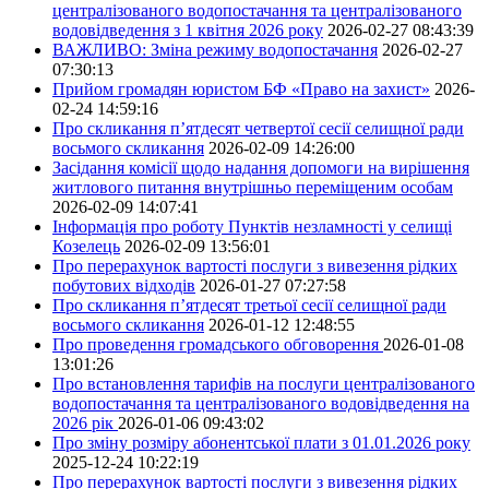
централізованого водопостачання та централізованого
водовідведення з 1 квітня 2026 року
2026-02-27 08:43:39
ВАЖЛИВО: Зміна режиму водопостачання
2026-02-27
07:30:13
Прийом громадян юристом БФ «Право на захист»
2026-
02-24 14:59:16
Про скликання п’ятдесят четвертої сесії селищної ради
восьмого скликання
2026-02-09 14:26:00
Засідання комісії щодо надання допомоги на вирішення
житлового питання внутрішньо переміщеним особам
2026-02-09 14:07:41
Інформація про роботу Пунктів незламності у селищі
Козелець
2026-02-09 13:56:01
Про перерахунок вартості послуги з вивезення рідких
побутових відходів
2026-01-27 07:27:58
Про скликання п’ятдесят третьої сесії селищної ради
восьмого скликання
2026-01-12 12:48:55
Про проведення громадського обговорення
2026-01-08
13:01:26
Про встановлення тарифів на послуги централізованого
водопостачання та централізованого водовідведення на
2026 рік
2026-01-06 09:43:02
Про зміну розміру абонентської плати з 01.01.2026 року
2025-12-24 10:22:19
Про перерахунок вартості послуги з вивезення рідких