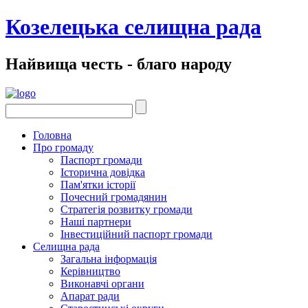
Козелецька селищна рада
Найвища честь - благо народу
Головна
Про громаду
Паспорт громади
Історична довідка
Пам'ятки історії
Почесний громадянин
Стратегія розвитку громади
Наші партнери
Інвестиційний паспорт громади
Селищна рада
Загальна інформація
Керівництво
Виконавчі органи
Апарат ради