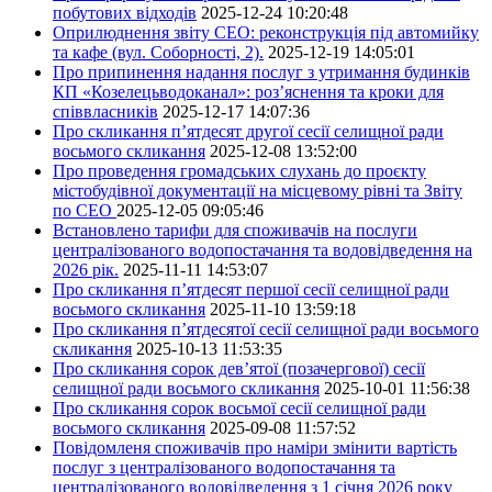
побутових відходів
2025-12-24 10:20:48
Оприлюднення звіту СЕО: реконструкція під автомийку
та кафе (вул. Соборності, 2).
2025-12-19 14:05:01
Про припинення надання послуг з утримання будинків
КП «Козелецьводоканал»: роз’яснення та кроки для
співвласників
2025-12-17 14:07:36
Про скликання п’ятдесят другої сесії селищної ради
восьмого скликання
2025-12-08 13:52:00
Про проведення громадських слухань до проєкту
містобудівної документації на місцевому рівні та Звіту
по СЕО
2025-12-05 09:05:46
Встановлено тарифи для споживачів на послуги
централізованого водопостачання та водовідведення на
2026 рік.
2025-11-11 14:53:07
Про скликання п’ятдесят першої сесії селищної ради
восьмого скликання
2025-11-10 13:59:18
Про скликання п’ятдесятої сесії селищної ради восьмого
скликання
2025-10-13 11:53:35
Про скликання сорок дев’ятої (позачергової) сесії
селищної ради восьмого скликання
2025-10-01 11:56:38
Про скликання сорок восьмої сесії селищної ради
восьмого скликання
2025-09-08 11:57:52
Повідомленя споживачів про наміри змінити вартість
послуг з централізованого водопостачання та
централізованого водовідведення з 1 січня 2026 року