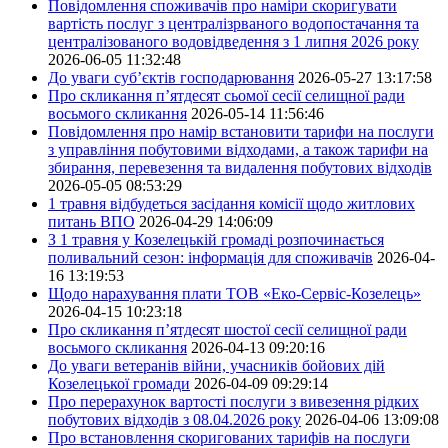
Повідомлення споживачів про наміри скоригувати
вартість послуг з централізрваного водопостачання та
централізованого водовідведення з 1 липня 2026 року
2026-06-05 11:32:48
До уваги суб’єктів господарювання
2026-05-27 13:17:58
Про скликання п’ятдесят сьомої сесії селищної ради
восьмого скликання
2026-05-14 11:56:46
Повідомлення про намір встановити тарифи на послуги
з управління побутовими відходами, а також тарифи на
збирання, перевезення та видалення побутових відходів
2026-05-05 08:53:29
1 травня відбудеться засідання комісії щодо житлових
питань ВПО
2026-04-29 14:06:09
З 1 травня у Козелецькій громаді розпочинається
поливальний сезон: інформація для споживачів
2026-04-
16 13:19:53
Щодо нарахування плати ТОВ «Еко-Сервіс-Козелець»
2026-04-15 10:23:18
Про скликання п’ятдесят шостої сесії селищної ради
восьмого скликання
2026-04-13 09:20:16
До уваги ветеранів війни, учасників бойових дій
Козелецької громади
2026-04-09 09:29:14
Про перерахунок вартості послуги з вивезення рідких
побутових відходів з 08.04.2026 року
2026-04-06 13:09:08
Про встановлення скоригованих тарифів на послуги