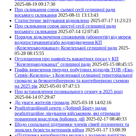
2025-08-19 09:17:30
Про скликання сорок сьомої сесії селищної ради
восьмого скликання
2025-08-11 13:13:43
Статистичне звітування відновлено
2025-07-17 11:23:23
Про скликання сорок шостої сесії селищної ради
восьмого скликання
2025-07-14 12:07:45
Порядок відключення споживачів (абонентів) від мереж
водопостачаннята/або водовідведення КП
«Козелецьводоканал» Козелецької селищної ради
2025-
05-28 08:15:55
Оголошення про наявність вакантних посад у КП
"Козелецьводоканал" селищної ради
2025-05-15 08:45:15
Графік вивезення твердих побутових відходів ТОВ «Еко-
Сервіс-Козелець» з Козелецької селищної територіальної
громади за безконтейнерною та контейнерною схемою
на 2025 рік
2025-05-01 07:47:13
Про встановлення поливального сезону в 2025 році
2025-04-14 07:29:47
До уваги жителів громади
2025-03-18 14:02:16
Реабілітаційний центр «Добрий Брат» надає
реабілітаційне лікування військовим, які отримали
поранення внаслідок бойових дій
2025-02-17 08:40:33
Щодо соціальної підтримки членів сімей полонених та
зниклих безвісти ветеранів війни
2025-01-17 13:08:39
«Підтримка виробництва молока з доданою вартістю