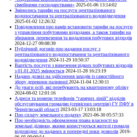
сімейними господарствами»
2025-01-06 13:14:02
Змінились тарифи на послуги централізованого
водопостачання та централізованого водовідведення
2025-01-02 12:26:32
Повідомлення про намір встановити тарифи на послуги
з управління побутовими відходами, а також тарифи на
збирання, перевезення та видалення побутових відходів
2024-12-27 09:08:39
Публічний договір про надання послуг з
централізованого водопостачання та централізованого
водовідведення
2024-11-29 10:50:37
Вартість послуги з вивезення рідких побутових відходів
з 01.01.2025 змінюється
2024-11-28 16:23:19
Надано дозвіл на здійснення заходів із самостійного
збору деревини паливної
2024-11-04 12:30:11
До уваги осіб, які перебувають на квартирному обліку
2024-08-02 12:01:16
Адреси та номери телефонів “гарячих ліній” відділів
обслуговування громадян (сервісних центрів) ГУ ПФУ в
Чернігівській області
2023-03-17 13:03:18
Про сплату земельного податку
2021-06-30 05:57:33
Про необхідність оформлення права власності на
земельні ділянки, якими користуються жителі громади
відповідно до наданих в попередні роки дозволів
2019-
06-05 09:00:54