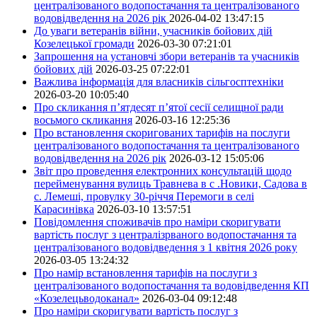
централізованого водопостачання та централізованого
водовідведення на 2026 рік
2026-04-02 13:47:15
До уваги ветеранів війни, учасників бойових дій
Козелецької громади
2026-03-30 07:21:01
Запрошення на установчі збори ветеранів та учасників
бойових дій
2026-03-25 07:22:01
Важлива інформація для власників сільгосптехніки
2026-03-20 10:05:40
Про скликання п’ятдесят п’ятої сесії селищної ради
восьмого скликання
2026-03-16 12:25:36
Про встановлення скоригованих тарифів на послуги
централізованого водопостачання та централізованого
водовідведення на 2026 рік
2026-03-12 15:05:06
Звіт про проведення електронних консультацій щодо
перейменування вулиць Травнева в с .Новики, Садова в
с. Лемеші, провулку 30-річчя Перемоги в селі
Карасинівка
2026-03-10 13:57:51
Повідомлення споживачів про наміри скоригувати
вартість послуг з централізрваного водопостачання та
централізованого водовідведення з 1 квітня 2026 року
2026-03-05 13:24:32
Про намір встановлення тарифів на послуги з
централізованого водопостачання та водовідведення КП
«Козелецьводоканал»
2026-03-04 09:12:48
Про наміри скоригувати вартість послуг з