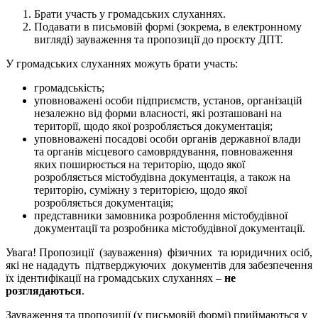
Брати участь у громадських слуханнях.
Подавати в письмовій формі (зокрема, в електронному
вигляді) зауваження та пропозиції до проєкту ДПТ.
У громадських слуханнях можуть брати участь:
громадськість;
уповноважені особи підприємств, установ, організацій
незалежно від форми власності, які розташовані на
території, щодо якої розробляється документація;
уповноважені посадові особи органів державної влади
та органів місцевого самоврядування, повноваження
яких поширюється на територію, щодо якої
розробляється містобудівна документація, а також на
територію, суміжну з територією, щодо якої
розробляється документація;
представники замовника розроблення містобудівної
документації та розробника містобудівної документації.
Увага! Пропозиції (зауваження) фізичних та юридичних осіб,
які не нададуть підтверджуючих документів для забезпечення
їх ідентифікації на громадських слуханнях –
не
розглядаються
.
Зауваження та пропозиції (у письмовій формі) приймаються у