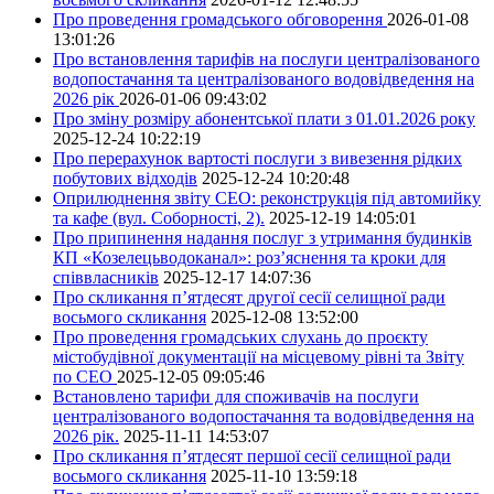
Про проведення громадського обговорення
2026-01-08
13:01:26
Про встановлення тарифів на послуги централізованого
водопостачання та централізованого водовідведення на
2026 рік
2026-01-06 09:43:02
Про зміну розміру абонентської плати з 01.01.2026 року
2025-12-24 10:22:19
Про перерахунок вартості послуги з вивезення рідких
побутових відходів
2025-12-24 10:20:48
Оприлюднення звіту СЕО: реконструкція під автомийку
та кафе (вул. Соборності, 2).
2025-12-19 14:05:01
Про припинення надання послуг з утримання будинків
КП «Козелецьводоканал»: роз’яснення та кроки для
співвласників
2025-12-17 14:07:36
Про скликання п’ятдесят другої сесії селищної ради
восьмого скликання
2025-12-08 13:52:00
Про проведення громадських слухань до проєкту
містобудівної документації на місцевому рівні та Звіту
по СЕО
2025-12-05 09:05:46
Встановлено тарифи для споживачів на послуги
централізованого водопостачання та водовідведення на
2026 рік.
2025-11-11 14:53:07
Про скликання п’ятдесят першої сесії селищної ради
восьмого скликання
2025-11-10 13:59:18