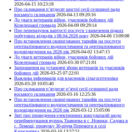
2026-04-15 10:23:18
Про скликання п’ятдесят шостої сесії селищної ради
восьмого скликання
2026-04-13 09:20:16
До уваги ветеранів війни, учасників бойових дій
Козелецької громади
2026-04-09 09:29:14
Про перерахунок вартості послуги з вивезення рідких
побутових відходів з 08.04.2026 року
2026-04-06 13:09:08
Про встановлення скоригованих тарифів на послуги
централізованого водопостачання та централізованого
водовідведення на 2026 рік
2026-04-02 13:47:15
До уваги ветеранів війни, учасників бойових дій
Козелецької громади
2026-03-30 07:21:01
Запрошення на установчі збори ветеранів та учасників
бойових дій
2026-03-25 07:22:01
Важлива інформація для власників сільгосптехніки
2026-03-20 10:05:40
Про скликання п’ятдесят п’ятої сесії селищної ради
восьмого скликання
2026-03-16 12:25:36
Про встановлення скоригованих тарифів на послуги
централізованого водопостачання та централізованого
водовідведення на 2026 рік
2026-03-12 15:05:06
Звіт про проведення електронних консультацій щодо
перейменування вулиць Травнева в с .Новики, Садова в
с. Лемеші, провулку 30-річчя Перемоги в селі
Карасинівка
2026-03-10 13:57:51