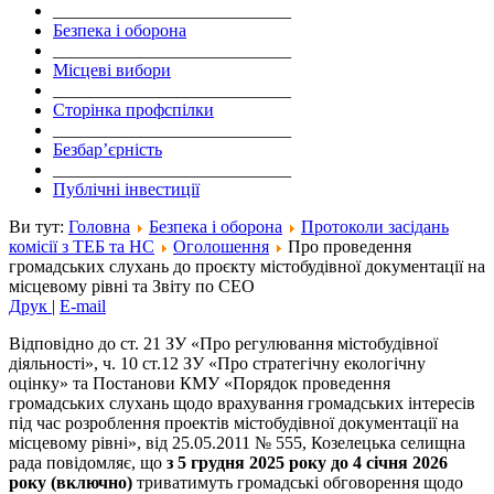
___________________________
Безпека і оборона
___________________________
Місцеві вибори
___________________________
Сторінка профспілки
___________________________
Безбар’єрність
___________________________
Публічні інвестиції
Ви тут:
Головна
Безпека і оборона
Протоколи засідань
комісії з ТЕБ та НС
Оголошення
Про проведення
громадських слухань до проєкту містобудівної документації на
місцевому рівні та Звіту по СЕО
Друк
|
E-mail
Відповідно до ст. 21 ЗУ «Про регулювання містобудівної
діяльності», ч. 10 ст.12 ЗУ «Про стратегічну екологічну
оцінку» та Постанови КМУ «Порядок проведення
громадських слухань щодо врахування громадських інтересів
під час розроблення проектів містобудівної документації на
місцевому рівні», від 25.05.2011 № 555, Козелецька селищна
рада повідомляє, що
з
5
грудня 2025 року до 4 січня 2026
року (включно)
триватимуть громадські обговорення щодо