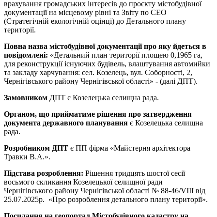
врахування громадських інтересів до проєкту містобудівної
документації на місцевому рівні та Звіту по СЕО
(Стратегічній екологічній оцінці) до Детального плану
території.
Повна назва містобудівної документації про яку йдеться в
повідомлені:
«Детальний план території площею 0,1965 га,
для реконструкції існуючих будівель, влаштування автомийки
та закладу харчування: сел. Козелець, вул. Соборності, 2,
Чернігівського району Чернігівської області» - (далі ДПТ).
Замовником
ДПТ є Козелецька селищна рада.
Органом, що прийматиме рішення про затвердження
документа державного планування
є Козелецька селищна
рада.
Розробником ДПТ
є ПП фірма «Майстерня архітектора
Травки В.А.».
Підстава розроблення:
Рішення тридцять шостої сесії
восьмого скликання Козелецької селищної ради
Чернігівського району Чернігівської області № 88-46/VІІІ від
25.07.2025р. «Про розроблення детального плану території».
Посилання на геопортал Містобудівного кадастру на