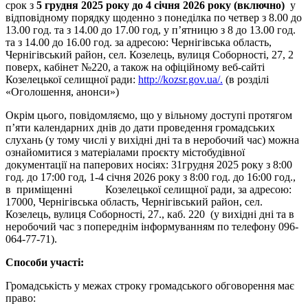
срок з
5
грудня 2025 року до 4 січня 2026 року (включно)
у
відповідному порядку щоденно з понеділка по четвер з 8.00 до
13.00 год. та з 14.00 до 17.00 год, у п’ятницю з 8 до 13.00 год.
та з 14.00 до 16.00 год. за адресою: Чернігівська область,
Чернігівський район, сел. Козелець, вулиця Соборності, 27, 2
поверх, кабінет №220, а також на офіційному веб-сайті
Козелецької селищної ради:
http://kozsr.gov.ua/.
(в розділі
«Оголошення, анонси»)
Окрім цього, повідомляємо, що у вільному доступі протягом
п’яти календарних днів до дати проведення громадських
слухань (у тому числі у вихідні дні та в неробочий час) можна
ознайомитися з матеріалами проєкту містобудівної
документації на паперових носіях: 31грудня 2025 року з 8:00
год. до 17:00 год, 1-4 січня 2026 року з 8:00 год. до 16:00 год.,
в приміщенні Козелецької селищної ради, за адресою:
17000, Чернігівська область, Чернігівський район, сел.
Козелець, вулиця Соборності, 27., каб. 220 (у вихідні дні та в
неробочий час з попереднім інформуванням по телефону 096-
064-77-71).
Способи участі:
Громадськість у межах строку громадського обговорення має
право: