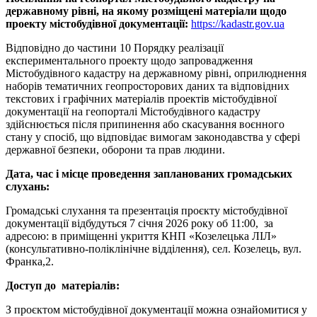
державному рівні, на якому розміщені матеріали щодо
проекту містобудівної документації:
https://kadastr.gov.ua
Відповідно до частини 10 Порядку реалізації
експериментального проекту щодо запровадження
Містобудівного кадастру на державному рівні, оприлюднення
наборів тематичних геопросторових даних та відповідних
текстових і графічних матеріалів проектів містобудівної
документації на геопорталі Містобудівного кадастру
здійснюється після припинення або скасування воєнного
стану у спосіб, що відповідає вимогам законодавства у сфері
державної безпеки, оборони та прав людини.
Дата, час і місце проведення запланованих громадських
слухань:
Громадські слухання та презентація проєкту містобудівної
документації відбудуться 7 січня 2026 року об 11:00, за
адресою: в приміщенні укриття КНП «Козелецька ЛІЛ»
(консультативно-поліклінічне відділення), сел. Козелець, вул.
Франка,2.
Доступ до матеріалів:
З проєктом містобудівної документації можна ознайомитися у