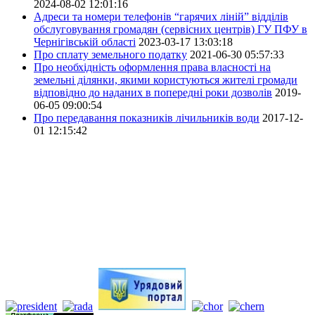
2024-08-02 12:01:16
Адреси та номери телефонів “гарячих ліній” відділів
обслуговування громадян (сервісних центрів) ГУ ПФУ в
Чернігівській області
2023-03-17 13:03:18
Про сплату земельного податку
2021-06-30 05:57:33
Про необхідність оформлення права власності на
земельні ділянки, якими користуються жителі громади
відповідно до наданих в попередні роки дозволів
2019-
06-05 09:00:54
Про передавання показників лічильників води
2017-12-
01 12:15:42