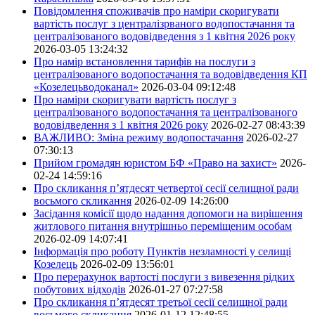
Повідомлення споживачів про наміри скоригувати
вартість послуг з централізрваного водопостачання та
централізованого водовідведення з 1 квітня 2026 року
2026-03-05 13:24:32
Про намір встановлення тарифів на послуги з
централізованого водопостачання та водовідведення КП
«Козелецьводоканал»
2026-03-04 09:12:48
Про наміри скоригувати вартість послуг з
централізованого водопостачання та централізованого
водовідведення з 1 квітня 2026 року
2026-02-27 08:43:39
ВАЖЛИВО: Зміна режиму водопостачання
2026-02-27
07:30:13
Прийом громадян юристом БФ «Право на захист»
2026-
02-24 14:59:16
Про скликання п’ятдесят четвертої сесії селищної ради
восьмого скликання
2026-02-09 14:26:00
Засідання комісії щодо надання допомоги на вирішення
житлового питання внутрішньо переміщеним особам
2026-02-09 14:07:41
Інформація про роботу Пунктів незламності у селищі
Козелець
2026-02-09 13:56:01
Про перерахунок вартості послуги з вивезення рідких
побутових відходів
2026-01-27 07:27:58
Про скликання п’ятдесят третьої сесії селищної ради
восьмого скликання
2026-01-12 12:48:55