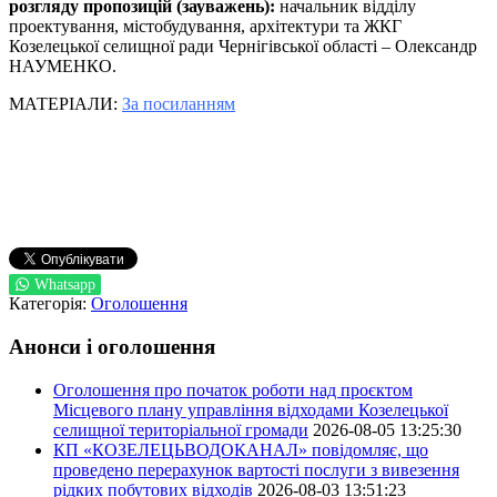
розгляду пропозицій (зауважень):
начальник відділу
проектування, містобудування, архітектури та ЖКГ
Козелецької селищної ради Чернігівської області – Олександр
НАУМЕНКО.
МАТЕРІАЛИ:
За посиланням
Whatsapp
Категорія:
Оголошення
Анонси і оголошення
Оголошення про початок роботи над проєктом
Місцевого плану управління відходами Козелецької
селищної територіальної громади
2026-08-05 13:25:30
КП «КОЗЕЛЕЦЬВОДОКАНАЛ» повідомляє, що
проведено перерахунок вартості послуги з вивезення
рідких побутових відходів
2026-08-03 13:51:23