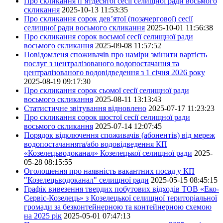
Про скликання п’ятдесятої сесії селищної ради восьмого
скликання
2025-10-13 11:53:35
Про скликання сорок дев’ятої (позачергової) сесії
селищної ради восьмого скликання
2025-10-01 11:56:38
Про скликання сорок восьмої сесії селищної ради
восьмого скликання
2025-09-08 11:57:52
Повідомленя споживачів про наміри змінити вартість
послуг з централізованого водопостачання та
централізованого водовідведення з 1 січня 2026 року
2025-08-19 09:17:30
Про скликання сорок сьомої сесії селищної ради
восьмого скликання
2025-08-11 13:13:43
Статистичне звітування відновлено
2025-07-17 11:23:23
Про скликання сорок шостої сесії селищної ради
восьмого скликання
2025-07-14 12:07:45
Порядок відключення споживачів (абонентів) від мереж
водопостачаннята/або водовідведення КП
«Козелецьводоканал» Козелецької селищної ради
2025-
05-28 08:15:55
Оголошення про наявність вакантних посад у КП
"Козелецьводоканал" селищної ради
2025-05-15 08:45:15
Графік вивезення твердих побутових відходів ТОВ «Еко-
Сервіс-Козелець» з Козелецької селищної територіальної
громади за безконтейнерною та контейнерною схемою
на 2025 рік
2025-05-01 07:47:13