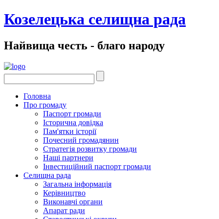
Козелецька селищна рада
Найвища честь - благо народу
Головна
Про громаду
Паспорт громади
Історична довідка
Пам'ятки історії
Почесний громадянин
Стратегія розвитку громади
Наші партнери
Інвестиційний паспорт громади
Селищна рада
Загальна інформація
Керівництво
Виконавчі органи
Апарат ради