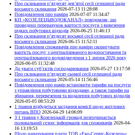
Про скликання п’ятдесят дев’ятої сесії селищної ради
восьмого скликання
2026-07-13 11:28:08
Повідомлення про наміри
2026-07-07 11:34:47
КП «КОЗЕЛЕЦЬВОДОКАНАЛ» повідомляє, що
проведено перерахунок вартості послуги з вивезення
рідких побутових відходів
2026-06-25 11:46:13
Про скликання п’ятдесят восьмої сесії селищної ради
восьмого скликання
2026-06-15 11:52:11
Повідомлення споживачів про наміри скоригувати
вартість послуг з централізрваного водопостачання та
централізованого водовідведення з 1 липня 2026 року
2026-06-05 11:32:48
До уваги суб’єктів господарювання
2026-05-27 13:17:58
Про скликання п’ятдесят сьомої сесії селищної ради
восьмого скликання
2026-05-14 11:56:46
Повідомлення про намір встановити тарифи на послуги
з управління побутовими відходами, а також тарифи на
збирання, перевезення та видалення побутових відходів
2026-05-05 08:53:29
1 травня відбудеться засідання комісії щодо житлових
питань ВПО
2026-04-29 14:06:09
З 1 травня у Козелецькій громаді розпочинається
поливальний сезон: інформація для споживачів
2026-04-
16 13:19:53
Щодо нарахування плати ТОВ «Еко-Сервіс-Козелець»