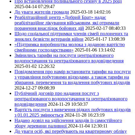
Про встановлення поливального сезону в 2025 році
2025-04-14 07:29:47
До уваги жителів громади
2025-03-18 14:02:16
Реабілітаційний центр «Добрий Брат» надає
реабілітаційне лікування військовим, які отримали
поранення внаслідок бойових дій
2025-02-17 08:40:33
Щодо соціальної підтримки членів сімей полонених та
зниклих безвісти ветеранів війни
2025-01-17 13:08:39
«Підтримка виробництва молока з доданою вартістю
сімейними господарствами»
2025-01-06 13:14:02
Змінились тарифи на послуги централізованого
водопостачання та централізованого водовідведення
2025-01-02 12:26:32
Повідомлення про намір встановити тарифи на послуги
з управління побутовими відходами, а також тарифи на
збирання, перевезення та видалення побутових відходів
2024-12-27 09:08:39
Публічний договір про надання послуг з
централізованого водопостачання та централізованого
водовідведення
2024-11-29 10:50:37
Вартість послуги з вивезення рідких побутових відходів
з 01.01.2025 змінюється
2024-11-28 16:23:19
Надано дозвіл на здійснення заходів із самостійного
збору деревини паливної
2024-11-04 12:30:11
До уваги осіб, які перебувають на квартирному обліку