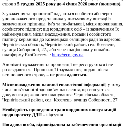
строк з
5
грудня 2025 року до 4 січня 2026 року
(включно).
Зауваження та пропозиції надаються особисто або через
уповноваженого представника у письмовому вигляді із
зазначенням прізвища, ім’я та по-батькові, місця проживання,
особистого підпису; від юридичних осіб – із зазначенням їх
найменування, місця знаходження, посади і особистого
підпису керівника до Козелецької селищної ради за адресою:
Чернігівська область, Чернігівський район, сел. Козелець,
вулиця Соборності, 27., або через національну онлайн-
платформу ЕкоСистема :
https://eco.gov.ua
Анонімні зауваження та пропозиції не реєструються і не
розглядаються. Пропозиції і зауваження, подані після
встановленого строку –
не розглядаються.
Місцезнаходження наявної екологічної інформації
, у тому
числі пов’язаної зі здоров’ям населення, що стосується
документа державного планування: Чернігівська область,
Чернігівський район, сел. Козелець, вулиця Соборності, 27.
Необхідність проведення транскордонних консультацій
щодо проєкту ДДП
– відсутня.
Посадова особа, відповідальна за забезпечення організації