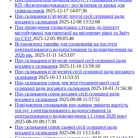
КП «Козелецьводоканал»: роз’яснення та кроки для
співвласників
2025-12-17 14:07:36
Про скликання п’ятдесят другої сесії селищної ради
восьмого скликання
2025-12-08 13:52:00
Про проведення громадських слухань до проєкту
містобудівної документації на місцевому рівні та Звіту
по СЕО
2025-12-05 09:05:46
Встановлено тарифи для споживачів на послуги
централізованого водопостачання та водовідведення на
2026 рік.
2025-11-11 14:53:07
Про скликання п’ятдесят першої сесії селищної ради
восьмого скликання
2025-11-10 13:59:18
Про скликання п’ятдесятої сесії селищної ради восьмого
скликання
2025-10-13 11:53:35
Про скликання сорок дев’ятої (позачергової) сесії
селищної ради восьмого скликання
2025-10-01 11:56:38
Про скликання сорок восьмої сесії селищної ради
восьмого скликання
2025-09-08 11:57:52
Повідомленя споживачів про наміри змінити вартість
послуг з централізованого водопостачання та
централізованого водовідведення з 1 січня 2026 року
2025-08-19 09:17:30
Про скликання сорок сьомої сесії селищної ради
восьмого скликання
2025-08-11 13:13:43