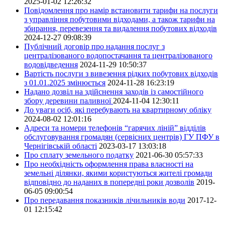
2025-01-02 12:26:32
Повідомлення про намір встановити тарифи на послуги
з управління побутовими відходами, а також тарифи на
збирання, перевезення та видалення побутових відходів
2024-12-27 09:08:39
Публічний договір про надання послуг з
централізованого водопостачання та централізованого
водовідведення
2024-11-29 10:50:37
Вартість послуги з вивезення рідких побутових відходів
з 01.01.2025 змінюється
2024-11-28 16:23:19
Надано дозвіл на здійснення заходів із самостійного
збору деревини паливної
2024-11-04 12:30:11
До уваги осіб, які перебувають на квартирному обліку
2024-08-02 12:01:16
Адреси та номери телефонів “гарячих ліній” відділів
обслуговування громадян (сервісних центрів) ГУ ПФУ в
Чернігівській області
2023-03-17 13:03:18
Про сплату земельного податку
2021-06-30 05:57:33
Про необхідність оформлення права власності на
земельні ділянки, якими користуються жителі громади
відповідно до наданих в попередні роки дозволів
2019-
06-05 09:00:54
Про передавання показників лічильників води
2017-12-
01 12:15:42