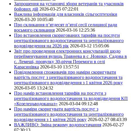
Запрошення на установчі збори ветеранів та учасників
бойових дій
2026-03-25 07:22:01
Важлива інформація для власників сільгосптехніки
2026-03-20 10:05:40
Про скликання п’ятдесят п’ятої сесії селищної ради
восьмого скликання
2026-03-16 12:25:36
Про встановлення скоригованих тарифів на послуги
централізованого водопостачання та централізованого
водовідведення на 2026 рік
2026-03-12 15:05:06
Звіт про проведення електронних консультацій щодо
перейменування вулиць Травнева в с .Новики, Садова в
с. Лемеші, провулку 30-річчя Перемоги в селі
Карасинівка
2026-03-10 13:57:51
Повідомлення споживачів про наміри скоригувати
вартість послуг з централізрваного водопостачання та
централізованого водовідведення з 1 квітня 2026 року
2026-03-05 13:24:32
Про намір встановлення тарифів на послуги з
централізованого водопостачання та водовідведення КП
«Козелецьводоканал»
2026-03-04 09:12:48
Про наміри скоригувати вартість послуг з
централізованого водопостачання та централізованого
водовідведення з 1 квітня 2026 року
2026-02-27 08:43:39
ВАЖЛИВО: Зміна режиму водопостачання
2026-02-27
07:30:13