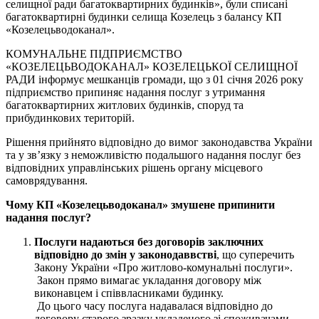
селищної ради багатоквартирних будинків», були списані
багатоквартирні будинки селища Козелець з балансу КП
«Козелецьводоканал».
КОМУНАЛЬНЕ ПІДПРИЄМСТВО
«КОЗЕЛЕЦЬВОДОКАНАЛ» КОЗЕЛЕЦЬКОЇ СЕЛИЩНОЇ
РАДИ інформує мешканців громади, що з 01 січня 2026 року
підприємство припиняє надання послуг з утримання
багатоквартирних житлових будинків, споруд та
прибудинкових територій.
Рішення прийнято відповідно до вимог законодавства України
та у зв’язку з неможливістю подальшого надання послуг без
відповідних управлінських рішень органу місцевого
самоврядування.
Чому
КП
«
Козелецьводоканал
»
змушене припинити
надання послуг?
Послуги надаються без договорів
заключних
відповідно до змін у
законодаввстві
, що суперечить
Закону України «Про житлово-комунальні послуги».
Закон прямо вимагає укладання договору між
виконавцем і співвласниками будинку.
До цього часу послуга надавалася відповідно до
договору старого зразку укладеного зі споживачами,