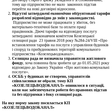
тому що підприємство не мало законних підстав
перейти на нові договірні відносини.
Відсутні затверджені
економічно обґрунтовані
тарифи
розроблені відповідно до змін
у
законодавстві
.
Підприємство не може працювати у збиток, без
матеріально-технічної бази та оплати праці
працівників. Діючі тарифи на відповідну послугу
затверджені виконавчим комітетом Козелецької
селищної ради 23 травня 2018 року №284-24/VIII «Про
встановлення тарифів на послуги з управління будинків
і споруд та прибудинкових територій комунального
підприємства «Козелецьводоканал».
Селищна рада не визначила управителя житлового
фонду
, хоча повинна була зробити це до 01.05.2021 року
відповідно до Закону України «Про житлово-комунальні
послуги».
ОСББ у будинках не створено, управителів
співвласники не обрали
,
тому
КП
«КОЗЕЛЕЦЬВОДОКАНАЛ
»
опинилося в ситуації,
коли має забезпечувати роботи без правових підстав
та без підтримки з боку
селищної
ради.
На яку норму закону посилається
КП
«КОЗЕЛЕЦЬВОДОКАНАЛ»