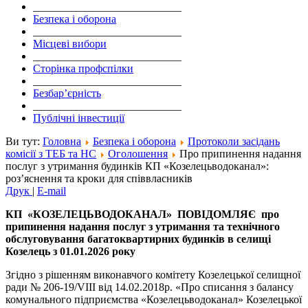
___________________________
Безпека і оборона
___________________________
Місцеві вибори
___________________________
Сторінка профспілки
___________________________
Безбар’єрність
___________________________
Публічні інвестиції
Ви тут:
Головна
Безпека і оборона
Протоколи засідань
комісії з ТЕБ та НС
Оголошення
Про припинення надання
послуг з утримання будинків КП «Козелецьводоканал»:
роз’яснення та кроки для співвласників
Друк
|
E-mail
КП
«КОЗЕЛЕЦЬВОДОКАНАЛ» ПОВІДОМЛЯЄ
про
припинення надання послуг з утримання та технічного
обслуговування багатоквартирних будинків
в селищі
Козелець
з 01.01.2026 року
Згідно з рішенням виконавчого комітету Козелецької селищної
ради № 206-19/VIII від 14.02.2018р. «Про списання з балансу
комунального підприємства «Козелецьводоканал» Козелецької