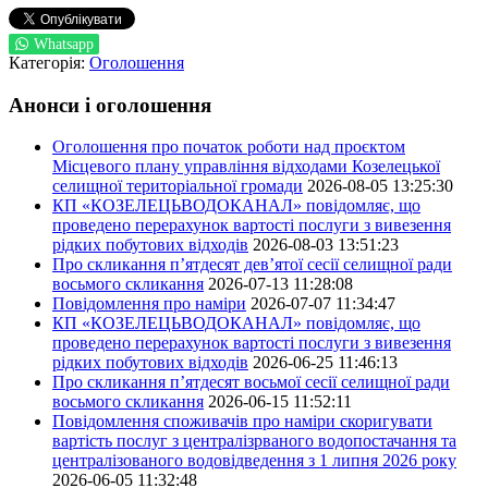
Whatsapp
Категорія:
Оголошення
Анонси і оголошення
Оголошення про початок роботи над проєктом
Місцевого плану управління відходами Козелецької
селищної територіальної громади
2026-08-05 13:25:30
КП «КОЗЕЛЕЦЬВОДОКАНАЛ» повідомляє, що
проведено перерахунок вартості послуги з вивезення
рідких побутових відходів
2026-08-03 13:51:23
Про скликання п’ятдесят дев’ятої сесії селищної ради
восьмого скликання
2026-07-13 11:28:08
Повідомлення про наміри
2026-07-07 11:34:47
КП «КОЗЕЛЕЦЬВОДОКАНАЛ» повідомляє, що
проведено перерахунок вартості послуги з вивезення
рідких побутових відходів
2026-06-25 11:46:13
Про скликання п’ятдесят восьмої сесії селищної ради
восьмого скликання
2026-06-15 11:52:11
Повідомлення споживачів про наміри скоригувати
вартість послуг з централізрваного водопостачання та
централізованого водовідведення з 1 липня 2026 року
2026-06-05 11:32:48