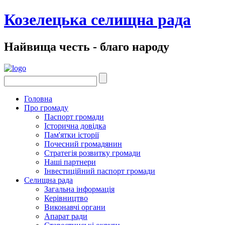
Козелецька селищна рада
Найвища честь - благо народу
Головна
Про громаду
Паспорт громади
Історична довідка
Пам'ятки історії
Почесний громадянин
Стратегія розвитку громади
Наші партнери
Інвестиційний паспорт громади
Селищна рада
Загальна інформація
Керівництво
Виконавчі органи
Апарат ради