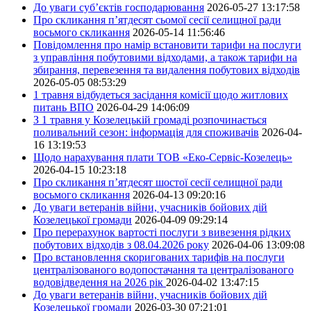
До уваги суб’єктів господарювання
2026-05-27 13:17:58
Про скликання п’ятдесят сьомої сесії селищної ради
восьмого скликання
2026-05-14 11:56:46
Повідомлення про намір встановити тарифи на послуги
з управління побутовими відходами, а також тарифи на
збирання, перевезення та видалення побутових відходів
2026-05-05 08:53:29
1 травня відбудеться засідання комісії щодо житлових
питань ВПО
2026-04-29 14:06:09
З 1 травня у Козелецькій громаді розпочинається
поливальний сезон: інформація для споживачів
2026-04-
16 13:19:53
Щодо нарахування плати ТОВ «Еко-Сервіс-Козелець»
2026-04-15 10:23:18
Про скликання п’ятдесят шостої сесії селищної ради
восьмого скликання
2026-04-13 09:20:16
До уваги ветеранів війни, учасників бойових дій
Козелецької громади
2026-04-09 09:29:14
Про перерахунок вартості послуги з вивезення рідких
побутових відходів з 08.04.2026 року
2026-04-06 13:09:08
Про встановлення скоригованих тарифів на послуги
централізованого водопостачання та централізованого
водовідведення на 2026 рік
2026-04-02 13:47:15
До уваги ветеранів війни, учасників бойових дій
Козелецької громади
2026-03-30 07:21:01