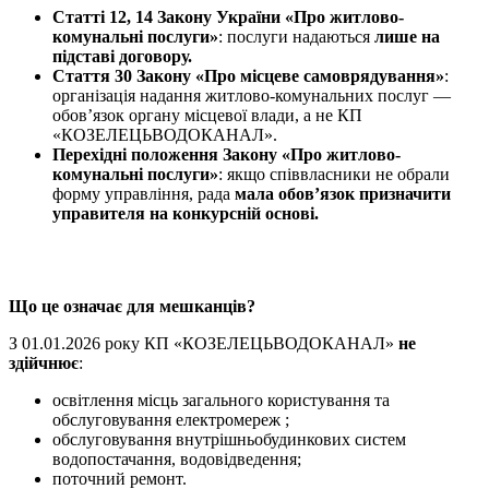
Статті 12, 14 Закону України «Про
житлово-
комунальні послуги
»
: послуги надаються
лише на
підставі договору.
Стаття 30 Закону «Про місцеве самоврядування»
:
організація надання
житлово-комунальних послуг —
обов’язок органу місцевої влади, а не КП
«КОЗЕЛЕЦЬВОДОКАНАЛ».
Перехідні положення Закону «Про
житлово-
комунальні послуги
»
: якщо співвласники не обрали
форму управління, рада
мала обов’язок призначити
управителя на конкурсній основі.
Що це означає для мешканців?
З 01.01.2026 року КП «КОЗЕЛЕЦЬВОДОКАНАЛ»
не
здійчнює
:
освітлення місць загального користування та
обслуговування електромереж ;
обслуговування внутрішньобудинкових систем
водопостачання, водовідведення;
поточний ремонт.