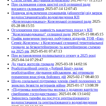
Статистичне звітування відновлено
2025-07-17 11:23:23
Про скликання сорок шостої сесії селищної ради
восьмого скликання
2025-07-14 12:07:45
Порядок відключення споживачів (абонентів) від мереж
водопостачаннята/або водовідведення КП
«Козелецьводоканал» Козелецької селищної ради
2025-
05-28 08:15:55
Оголошення про наявність вакантних посад у КП
"Козелецьводоканал" селищної ради
2025-05-15 08:45:15
Графік вивезення твердих побутових відходів ТОВ «Еко-
Сервіс-Козелець» з Козелецької селищної територіальної
громади за безконтейнерною та контейнерною схемою
на 2025 рік
2025-05-01 07:47:13
Про встановлення поливального сезону в 2025 році
2025-04-14 07:29:47
До уваги жителів громади
2025-03-18 14:02:16
Реабілітаційний центр «Добрий Брат» надає
реабілітаційне лікування військовим, які отримали
поранення внаслідок бойових дій
2025-02-17 08:40:33
Щодо соціальної підтримки членів сімей полонених та
зниклих безвісти ветеранів війни
2025-01-17 13:08:39
«Підтримка виробництва молока з доданою вартістю
сімейними господарствами»
2025-01-06 13:14:02
Змінились тарифи на послуги централізованого
водопостачання та централізованого водовідведення