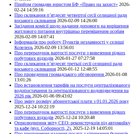
Прийом громадян юристом БФ «Право на захист»
2026-
02-24 14:59:16
Про скликання п’ятдесят четвертої сесії селищної ради
восьмого скликання
2026-02-09 14:26:00
Засідання комісії щодо надання допомоги на вирішення
житлового питання внутрішньо переміщеним особам
2026-02-09 14:07:41
Інформація про роботу Пунктів незламності у селищі
Козелець
2026-02-09 13:56:01
Про перерахунок вартості послуги з вивезення рідких
побутових відходів
2026-01-27 07:27:58
Про скликання п’ятдесят третьої сесії селищної ради
восьмого скликання
2026-01-12 12:48:55
Про проведення громадського обговорення
2026-01-08
13:01:26
Про встановлення тарифів на послуги централізованого
водопостачання та централізованого водовідведення на
2026 рік
2026-01-06 09:43:02
Про зміну розміру абонентської плати з 01.01.2026 року
2025-12-24 10:22:19
Про перерахунок вартості послуги з вивезення рідких
побутових відходів
2025-12-24 10:20:48
Оприлюднення звіту СЕО: реконструкція під автомийку
та кафе (вул. Соборності, 2).
2025-12-19 14:05:01
Про припинення надання послуг з утримання будинків