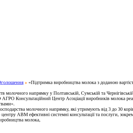
Оголошення
«Підтримка виробництва молока з доданою вартіс
тв молочного напрямку у Полтавській, Сумській та Чернігівській
АГРО Консультаційний Центр Асоціації виробників молока реа
твами».
господарства молочного напрямку, які утримують від 3 до 30 корі
 центру АВМ ефективні системні консультації та послуги, зокре
виробництва молока,