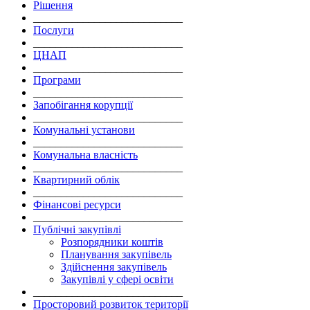
Рішення
___________________________
Послуги
___________________________
ЦНАП
___________________________
Програми
___________________________
Запобігання корупції
___________________________
Комунальні установи
___________________________
Комунальна власність
___________________________
Квартирний облік
___________________________
Фінансові ресурси
___________________________
Публічні закупівлі
Розпорядники коштів
Планування закупівель
Здійснення закупівель
Закупівлі у сфері освіти
___________________________
Просторовий розвиток території