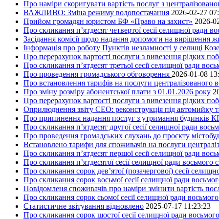
Про наміри скоригувати вартість послуг з централізовано
ВАЖЛИВО: Зміна режиму водопостачання
2026-02-27 07
Прийом громадян юристом БФ «Право на захист»
2026-02
Про скликання п’ятдесят четвертої сесії селищної ради в
Засідання комісії щодо надання допомоги на вирішення 
Інформація про роботу Пунктів незламності у селищі Коз
Про перерахунок вартості послуги з вивезення рідких поб
Про скликання п’ятдесят третьої сесії селищної ради вос
Про проведення громадського обговорення
2026-01-08 13
Про встановлення тарифів на послуги централізованого в
Про зміну розміру абонентської плати з 01.01.2026 року
2
Про перерахунок вартості послуги з вивезення рідких поб
Оприлюднення звіту СЕО: реконструкція під автомийку та 
Про припинення надання послуг з утримання будинків КП
Про скликання п’ятдесят другої сесії селищної ради вось
Про проведення громадських слухань до проєкту містобуд
Встановлено тарифи для споживачів на послуги централіз
Про скликання п’ятдесят першої сесії селищної ради вос
Про скликання п’ятдесятої сесії селищної ради восьмого 
Про скликання сорок дев’ятої (позачергової) сесії селищ
Про скликання сорок восьмої сесії селищної ради восьмо
Повідомленя споживачів про наміри змінити вартість посл
Про скликання сорок сьомої сесії селищної ради восьмог
Статистичне звітування відновлено
2025-07-17 11:23:23
Про скликання сорок шостої сесії селищної ради восьмог