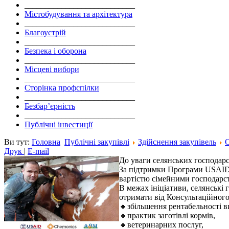
___________________________
Містобудування та архітектура
___________________________
Благоустрій
___________________________
Безпека і оборона
___________________________
Місцеві вибори
___________________________
Сторінка профспілки
___________________________
Безбар’єрність
___________________________
Публічні інвестиції
Ви тут:
Головна
Публічні закупівлі
Здійснення закупівель
Друк
|
E-mail
До уваги селянських господарс
За підтримки Програми USAID 
вартістю сімейними господарс
В межах ініціативи, селянські 
отримати від Консультаційного
🔸збільшення рентабельності 
🔸практик заготівлі кормів,
🔸ветеринарних послуг,