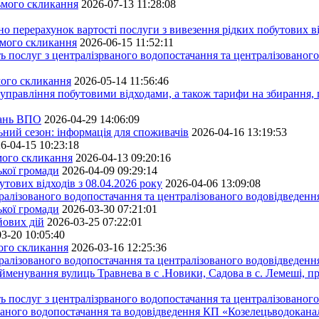
сьмого скликання
2026-07-13 11:28:08
ерахунок вартості послуги з вивезення рідких побутових ві
ьмого скликання
2026-06-15 11:52:11
ь послуг з централізрваного водопостачання та централізованого
мого скликання
2026-05-14 11:56:46
управління побутовими відходами, а також тарифи на збирання, 
тань ВПО
2026-04-29 14:06:09
ьний сезон: інформація для споживачів
2026-04-16 13:19:53
6-04-15 10:23:18
ьмого скликання
2026-04-13 09:20:16
ької громади
2026-04-09 09:29:14
тових відходів з 08.04.2026 року
2026-04-06 13:09:08
алізованого водопостачання та централізованого водовідведення
ької громади
2026-03-30 07:21:01
йових дій
2026-03-25 07:22:01
3-20 10:05:40
мого скликання
2026-03-16 12:25:36
алізованого водопостачання та централізованого водовідведення
йменування вулиць Травнева в с .Новики, Садова в с. Лемеші, пр
 послуг з централізрваного водопостачання та централізованого 
ованого водопостачання та водовідведення КП «Козелецьводокана