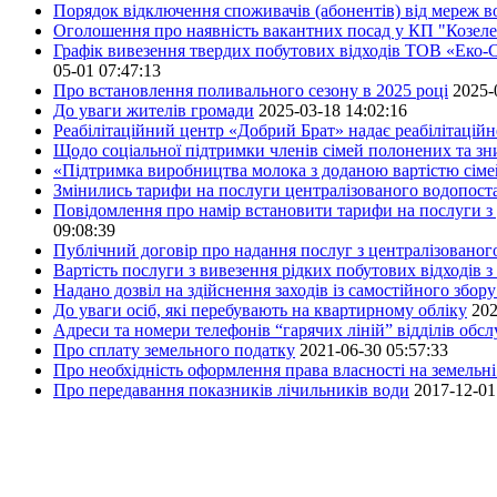
Порядок відключення споживачів (абонентів) від мереж 
Оголошення про наявність вакантних посад у КП "Козел
Графік вивезення твердих побутових відходів ТОВ «Еко-С
05-01 07:47:13
Про встановлення поливального сезону в 2025 році
2025-
До уваги жителів громади
2025-03-18 14:02:16
Реабілітаційний центр «Добрий Брат» надає реабілітаційн
Щодо соціальної підтримки членів сімей полонених та зни
«Підтримка виробництва молока з доданою вартістю сім
Змінились тарифи на послуги централізованого водопоста
Повідомлення про намір встановити тарифи на послуги з 
09:08:39
Публічний договір про надання послуг з централізованог
Вартість послуги з вивезення рідких побутових відходів з
Надано дозвіл на здійснення заходів із самостійного збо
До уваги осіб, які перебувають на квартирному обліку
202
Адреси та номери телефонів “гарячих ліній” відділів обс
Про сплату земельного податку
2021-06-30 05:57:33
Про необхідність оформлення права власності на земельні
Про передавання показників лічильників води
2017-12-01