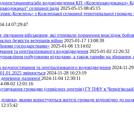
водопостачаннята/або водовідведення КП «Козелецьводоканал» Ко
ецьводоканал" селищної ради
2025-05-15 08:45:15
ервіс-Козелець» з Козелецької селищної територіальної громади
04-14 07:29:47
е лікування військовим, які отримали поранення внаслідок бойов
клих безвісти ветеранів війни
2025-01-17 13:08:39
ейними господарствами»
2025-01-06 13:14:02
чання та централізованого водовідведення
2025-01-02 12:26:32
управління побутовими відходами, а також тарифи на збирання, 
о водопостачання та централізованого водовідведення
2024-11-29
 01.01.2025 змінюється
2024-11-28 16:23:19
ру деревини паливної
2024-11-04 12:30:11
4-08-02 12:01:16
луговування громадян (сервісних центрів) ГУ ПФУ в Чернігівській
 ділянки, якими користуються жителі громади відповідно до над
 12:15:42