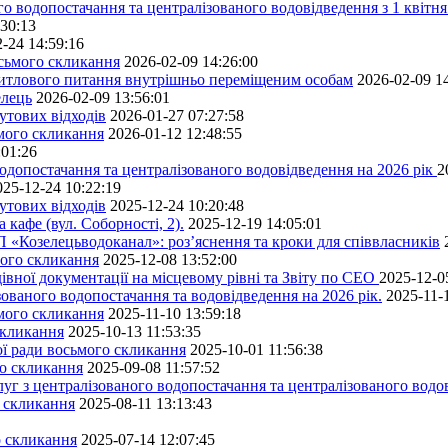
го водопостачання та централізованого водовідведення з 1 квітня
:30:13
-24 14:59:16
осьмого скликання
2026-02-09 14:26:00
житлового питання внутрішньо переміщеним особам
2026-02-09 1
елець
2026-02-09 13:56:01
утових відходів
2026-01-27 07:27:58
ьмого скликання
2026-01-12 12:48:55
:01:26
одопостачання та централізованого водовідведення на 2026 рік
2
025-12-24 10:22:19
утових відходів
2025-12-24 10:20:48
кафе (вул. Соборності, 2).
2025-12-19 14:05:01
 «Козелецьводоканал»: роз’яснення та кроки для співвласників
мого скликання
2025-12-08 13:52:00
івної документації на місцевому рівні та Звіту по СЕО
2025-12-0
ованого водопостачання та водовідведення на 2026 рік.
2025-11-
ьмого скликання
2025-11-10 13:59:18
скликання
2025-10-13 11:53:35
ної ради восьмого скликання
2025-10-01 11:56:38
го скликання
2025-09-08 11:57:52
уг з централізованого водопостачання та централізованого водов
о скликання
2025-08-11 13:13:43
о скликання
2025-07-14 12:07:45