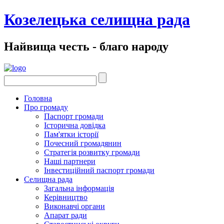
Козелецька селищна рада
Найвища честь - благо народу
Головна
Про громаду
Паспорт громади
Історична довідка
Пам'ятки історії
Почесний громадянин
Стратегія розвитку громади
Наші партнери
Інвестиційний паспорт громади
Селищна рада
Загальна інформація
Керівництво
Виконавчі органи
Апарат ради