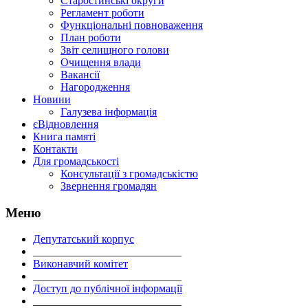
Старостинські округи
Регламент роботи
Функціональні повноваження
План роботи
Звіт селищного голови
Очищення влади
Вакансії
Нагородження
Новини
Галузева інформація
єВідновлення
Книга памяті
Контакти
Для громадськості
Консультації з громадськістю
Звернення громадян
Меню
Депутатський корпус
___________________________
Виконавчий комітет
___________________________
Доступ до публічної інформації
___________________________