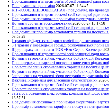
Про скликання п’ятдесят дев’ятої сесії селищної ради во
Повідомлення про наміри
2026-07-07 11:34:47
КП «КОЗЕЛЕЦЬВОДОКАНАЛ» повідомляє, що проведено пер
Про скликання п’ятдесят восьмої сесії селищної ради вос
Повідомлення споживачів про наміри скоригувати вартіст
До уваги суб’єктів господарювання
2026-05-27 13:17:58
Про скликання п’ятдесят сьомої сесії селищної ради вось
Повідомлення про намір встановити тарифи на послуги з 
08:53:29
1 травня відбудеться засідання комісії щодо житлових пи
З 1 травня у Козелецькій громаді розпочинається поливал
Щодо нарахування плати ТОВ «Еко-Сервіс-Козелець»
202
Про скликання п’ятдесят шостої сесії селищної ради вос
До уваги ветеранів війни, учасників бойових дій Козелец
Про перерахунок вартості послуги з вивезення рідких побу
Про встановлення скоригованих тарифів на послуги центр
До уваги ветеранів війни, учасників бойових дій Козелец
Запрошення на установчі збори ветеранів та учасників бо
Важлива інформація для власників сільгосптехніки
2026-0
Про скликання п’ятдесят п’ятої сесії селищної ради вось
Про встановлення скоригованих тарифів на послуги центр
Звіт про проведення електронних консультацій щодо пере
13:57:51
Повідомлення споживачів про наміри скоригувати вартість
Про намір встановлення тарифів на послуги з централіз