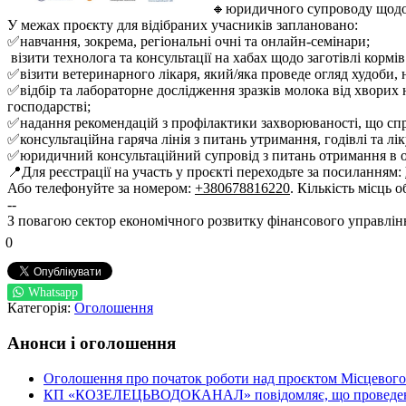
🔸юридичного супроводу щодо 
У межах проєкту для відібраних учасників заплановано:
✅навчання, зокрема, регіональні очні та онлайн-семінари;
візити технолога та консультації на хабах щодо заготівлі кормів 
✅візити ветеринарного лікаря, який/яка проведе огляд худоби, 
✅відбір та лабораторне дослідження зразків молока від хворих 
господарстві;
✅надання рекомендацій з профілактики захворюваності, що спр
✅консультаційна гаряча лінія з питань утримання, годівлі та л
✅юридичний консультаційний супровід з питань отримання в ор
📍Для реєстрації на участь у проєкті переходьте за посиланням:
Або телефонуйте за номером:
+380678816220
. Кількість місць 
--
З повагою сектор економічного розвитку фінансового управлін
0
Whatsapp
Категорія:
Оголошення
Анонси і оголошення
Оголошення про початок роботи над проєктом Місцевого 
КП «КОЗЕЛЕЦЬВОДОКАНАЛ» повідомляє, що проведено пер