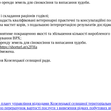
оренди земель для сінокосіння та випасання худоби.
і складання раціонів годівлі;
надасть кваліфіковані ветеринарні практичні та консультаційні по
на мастит корів, з подальшою інтерпретацією результатів дослідж
иятиме покращенню якості та збільшення кількості виробленого
ікування ВРХ;
енду земель для сінокосіння та випасання худоби.
https://shorturl.at/s2FHa
обмежена.
ня Козелецької селищної ради.
плану управління відходами Козелецької селищної територіальн
ерахунок вартості послуги з вивезення рідких побутових ві