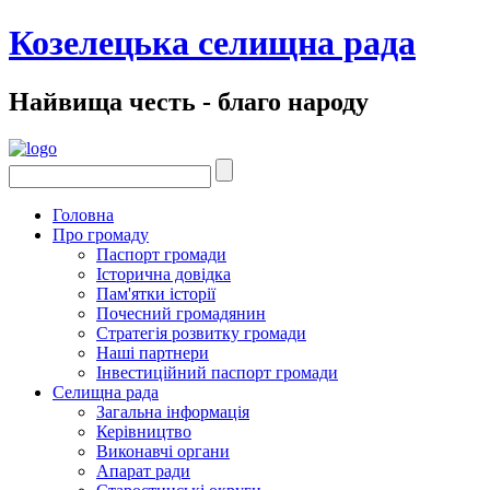
Козелецька селищна рада
Найвища честь - благо народу
Головна
Про громаду
Паспорт громади
Історична довідка
Пам'ятки історії
Почесний громадянин
Стратегія розвитку громади
Наші партнери
Інвестиційний паспорт громади
Селищна рада
Загальна інформація
Керівництво
Виконавчі органи
Апарат ради