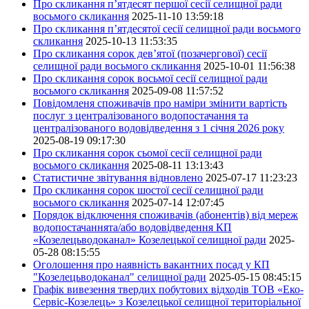
Про скликання п’ятдесят першої сесії селищної ради
восьмого скликання
2025-11-10 13:59:18
Про скликання п’ятдесятої сесії селищної ради восьмого
скликання
2025-10-13 11:53:35
Про скликання сорок дев’ятої (позачергової) сесії
селищної ради восьмого скликання
2025-10-01 11:56:38
Про скликання сорок восьмої сесії селищної ради
восьмого скликання
2025-09-08 11:57:52
Повідомленя споживачів про наміри змінити вартість
послуг з централізованого водопостачання та
централізованого водовідведення з 1 січня 2026 року
2025-08-19 09:17:30
Про скликання сорок сьомої сесії селищної ради
восьмого скликання
2025-08-11 13:13:43
Статистичне звітування відновлено
2025-07-17 11:23:23
Про скликання сорок шостої сесії селищної ради
восьмого скликання
2025-07-14 12:07:45
Порядок відключення споживачів (абонентів) від мереж
водопостачаннята/або водовідведення КП
«Козелецьводоканал» Козелецької селищної ради
2025-
05-28 08:15:55
Оголошення про наявність вакантних посад у КП
"Козелецьводоканал" селищної ради
2025-05-15 08:45:15
Графік вивезення твердих побутових відходів ТОВ «Еко-
Сервіс-Козелець» з Козелецької селищної територіальної