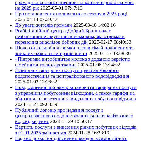
громади за безконтейнерною та контейнерною схемою
на 2025 рік
2025-05-01 07:47:13
Про встановлення поливального сезону в 2025 році
2025-04-14 07:29:47
До уваги жителів громади
2025-03-18 14:02:16
Реабілітаційний центр «Добрий Брат» надає
реабілітаційне лікування військовим, які отримали
поранення внаслідок бойових дій
2025-02-17 08:40:33
Щодо соціальної підтримки членів сімей полонених та
зниклих безвісти ветеранів війни
2025-01-17 13:08:39
«Підтримка виробництва молока з доданою вартістю
сімейними господарствами»
2025-01-06 13:14:02
Змінились тарифи на послуги централізованого
водопостачання та централізованого водовідведення
2025-01-02 12:26:32
Повідомлення про намір встановити тарифи на послуги
з управління побутовими відходами, а також тарифи на
збирання, перевезення та видалення побутових відходів
2024-12-27 09:08:39
Публічний договір про надання послуг з
централізованого водопостачання та централізованого
водовідведення
2024-11-29 10:50:37
Вартість послуги з вивезення рідких побутових відходів
з 01.01.2025 змінюється
2024-11-28 16:23:19
Надано дозвіл на здійснення заходів із самостійного