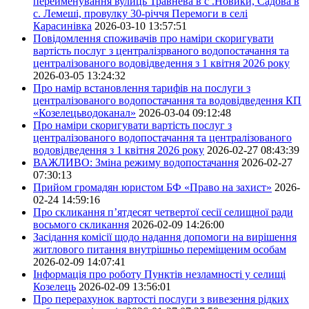
перейменування вулиць Травнева в с .Новики, Садова в
с. Лемеші, провулку 30-річчя Перемоги в селі
Карасинівка
2026-03-10 13:57:51
Повідомлення споживачів про наміри скоригувати
вартість послуг з централізрваного водопостачання та
централізованого водовідведення з 1 квітня 2026 року
2026-03-05 13:24:32
Про намір встановлення тарифів на послуги з
централізованого водопостачання та водовідведення КП
«Козелецьводоканал»
2026-03-04 09:12:48
Про наміри скоригувати вартість послуг з
централізованого водопостачання та централізованого
водовідведення з 1 квітня 2026 року
2026-02-27 08:43:39
ВАЖЛИВО: Зміна режиму водопостачання
2026-02-27
07:30:13
Прийом громадян юристом БФ «Право на захист»
2026-
02-24 14:59:16
Про скликання п’ятдесят четвертої сесії селищної ради
восьмого скликання
2026-02-09 14:26:00
Засідання комісії щодо надання допомоги на вирішення
житлового питання внутрішньо переміщеним особам
2026-02-09 14:07:41
Інформація про роботу Пунктів незламності у селищі
Козелець
2026-02-09 13:56:01
Про перерахунок вартості послуги з вивезення рідких