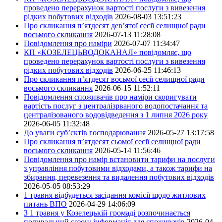
проведено перерахунок вартості послуги з вивезення
рідких побутових відходів
2026-08-03 13:51:23
Про скликання п’ятдесят дев’ятої сесії селищної ради
восьмого скликання
2026-07-13 11:28:08
Повідомлення про наміри
2026-07-07 11:34:47
КП «КОЗЕЛЕЦЬВОДОКАНАЛ» повідомляє, що
проведено перерахунок вартості послуги з вивезення
рідких побутових відходів
2026-06-25 11:46:13
Про скликання п’ятдесят восьмої сесії селищної ради
восьмого скликання
2026-06-15 11:52:11
Повідомлення споживачів про наміри скоригувати
вартість послуг з централізрваного водопостачання та
централізованого водовідведення з 1 липня 2026 року
2026-06-05 11:32:48
До уваги суб’єктів господарювання
2026-05-27 13:17:58
Про скликання п’ятдесят сьомої сесії селищної ради
восьмого скликання
2026-05-14 11:56:46
Повідомлення про намір встановити тарифи на послуги
з управління побутовими відходами, а також тарифи на
збирання, перевезення та видалення побутових відходів
2026-05-05 08:53:29
1 травня відбудеться засідання комісії щодо житлових
питань ВПО
2026-04-29 14:06:09
З 1 травня у Козелецькій громаді розпочинається
поливальний сезон: інформація для споживачів
2026-04-