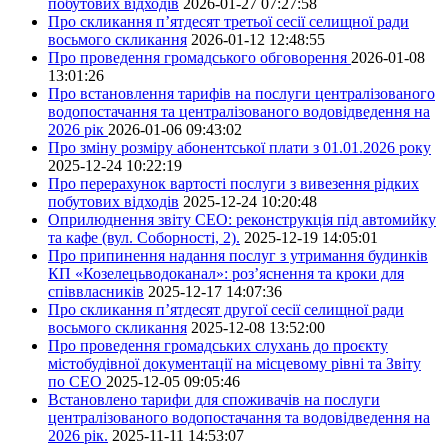
побутових відходів
2026-01-27 07:27:58
Про скликання п’ятдесят третьої сесії селищної ради
восьмого скликання
2026-01-12 12:48:55
Про проведення громадського обговорення
2026-01-08
13:01:26
Про встановлення тарифів на послуги централізованого
водопостачання та централізованого водовідведення на
2026 рік
2026-01-06 09:43:02
Про зміну розміру абонентської плати з 01.01.2026 року
2025-12-24 10:22:19
Про перерахунок вартості послуги з вивезення рідких
побутових відходів
2025-12-24 10:20:48
Оприлюднення звіту СЕО: реконструкція під автомийку
та кафе (вул. Соборності, 2).
2025-12-19 14:05:01
Про припинення надання послуг з утримання будинків
КП «Козелецьводоканал»: роз’яснення та кроки для
співвласників
2025-12-17 14:07:36
Про скликання п’ятдесят другої сесії селищної ради
восьмого скликання
2025-12-08 13:52:00
Про проведення громадських слухань до проєкту
містобудівної документації на місцевому рівні та Звіту
по СЕО
2025-12-05 09:05:46
Встановлено тарифи для споживачів на послуги
централізованого водопостачання та водовідведення на
2026 рік.
2025-11-11 14:53:07