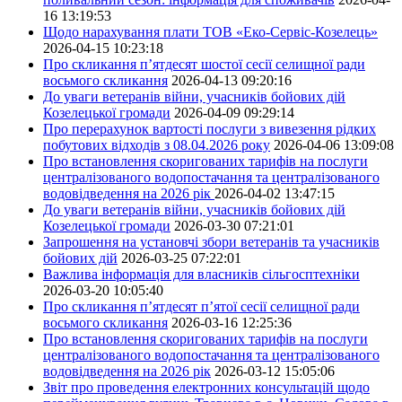
16 13:19:53
Щодо нарахування плати ТОВ «Еко-Сервіс-Козелець»
2026-04-15 10:23:18
Про скликання п’ятдесят шостої сесії селищної ради
восьмого скликання
2026-04-13 09:20:16
До уваги ветеранів війни, учасників бойових дій
Козелецької громади
2026-04-09 09:29:14
Про перерахунок вартості послуги з вивезення рідких
побутових відходів з 08.04.2026 року
2026-04-06 13:09:08
Про встановлення скоригованих тарифів на послуги
централізованого водопостачання та централізованого
водовідведення на 2026 рік
2026-04-02 13:47:15
До уваги ветеранів війни, учасників бойових дій
Козелецької громади
2026-03-30 07:21:01
Запрошення на установчі збори ветеранів та учасників
бойових дій
2026-03-25 07:22:01
Важлива інформація для власників сільгосптехніки
2026-03-20 10:05:40
Про скликання п’ятдесят п’ятої сесії селищної ради
восьмого скликання
2026-03-16 12:25:36
Про встановлення скоригованих тарифів на послуги
централізованого водопостачання та централізованого
водовідведення на 2026 рік
2026-03-12 15:05:06
Звіт про проведення електронних консультацій щодо