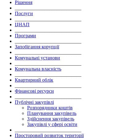
Рішення
___________________________
Послуги
___________________________
ЦНАП
___________________________
Програми
___________________________
Запобігання корупції
___________________________
Комунальні установи
___________________________
Комунальна власність
___________________________
Квартирний облік
___________________________
Фінансові ресурси
___________________________
Публічні закупівлі
Розпорядники коштів
Планування закупівель
Здійснення закупівель
Закупівлі у сфері освіти
___________________________
Просторовий розвиток території