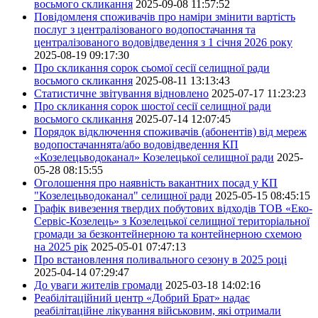
восьмого скликання
2025-09-08 11:57:52
Повідомленя споживачів про наміри змінити вартість
послуг з централізованого водопостачання та
централізованого водовідведення з 1 січня 2026 року
2025-08-19 09:17:30
Про скликання сорок сьомої сесії селищної ради
восьмого скликання
2025-08-11 13:13:43
Статистичне звітування відновлено
2025-07-17 11:23:23
Про скликання сорок шостої сесії селищної ради
восьмого скликання
2025-07-14 12:07:45
Порядок відключення споживачів (абонентів) від мереж
водопостачаннята/або водовідведення КП
«Козелецьводоканал» Козелецької селищної ради
2025-
05-28 08:15:55
Оголошення про наявність вакантних посад у КП
"Козелецьводоканал" селищної ради
2025-05-15 08:45:15
Графік вивезення твердих побутових відходів ТОВ «Еко-
Сервіс-Козелець» з Козелецької селищної територіальної
громади за безконтейнерною та контейнерною схемою
на 2025 рік
2025-05-01 07:47:13
Про встановлення поливального сезону в 2025 році
2025-04-14 07:29:47
До уваги жителів громади
2025-03-18 14:02:16
Реабілітаційний центр «Добрий Брат» надає
реабілітаційне лікування військовим, які отримали