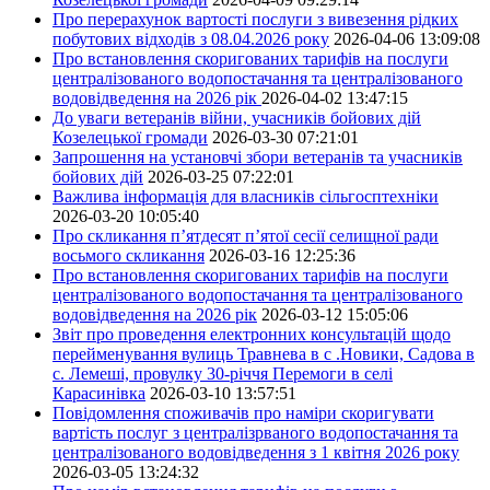
Про перерахунок вартості послуги з вивезення рідких
побутових відходів з 08.04.2026 року
2026-04-06 13:09:08
Про встановлення скоригованих тарифів на послуги
централізованого водопостачання та централізованого
водовідведення на 2026 рік
2026-04-02 13:47:15
До уваги ветеранів війни, учасників бойових дій
Козелецької громади
2026-03-30 07:21:01
Запрошення на установчі збори ветеранів та учасників
бойових дій
2026-03-25 07:22:01
Важлива інформація для власників сільгосптехніки
2026-03-20 10:05:40
Про скликання п’ятдесят п’ятої сесії селищної ради
восьмого скликання
2026-03-16 12:25:36
Про встановлення скоригованих тарифів на послуги
централізованого водопостачання та централізованого
водовідведення на 2026 рік
2026-03-12 15:05:06
Звіт про проведення електронних консультацій щодо
перейменування вулиць Травнева в с .Новики, Садова в
с. Лемеші, провулку 30-річчя Перемоги в селі
Карасинівка
2026-03-10 13:57:51
Повідомлення споживачів про наміри скоригувати
вартість послуг з централізрваного водопостачання та
централізованого водовідведення з 1 квітня 2026 року
2026-03-05 13:24:32