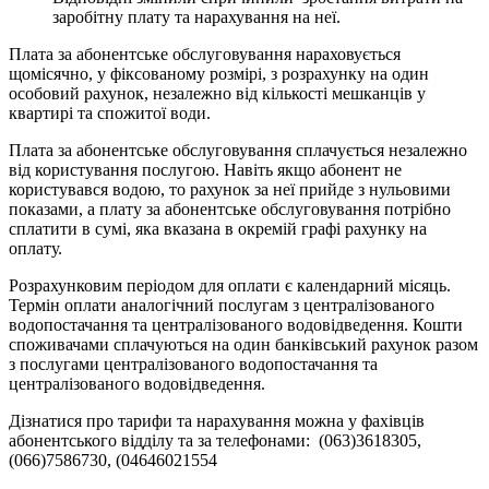
заробітну плату та нарахування на неї.
Плата за абонентське обслуговування нараховується
щомісячно, у фіксованому розмірі, з розрахунку на один
особовий рахунок, незалежно від кількості мешканців у
квартирі та спожитої води.
Плата за абонентське обслуговування сплачується незалежно
від користування послугою. Навіть якщо абонент не
користувався водою, то рахунок за неї прийде з нульовими
показами, а плату за абонентське обслуговування потрібно
сплатити в сумі, яка вказана в окремій графі рахунку на
оплату.
Розрахунковим періодом для оплати є календарний місяць.
Термін оплати аналогічний послугам з централізованого
водопостачання та централізованого водовідведення. Кошти
споживачами сплачуються на один банківський рахунок разом
з послугами централізованого водопостачання та
централізованого водовідведення.
Дізнатися про тарифи та нарахування можна у фахівців
абонентського відділу та за телефонами: (063)3618305,
(066)7586730, (04646021554