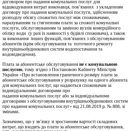
договором про надання комунальних послуг для
відшкодування витрат виконавця, пов’язаних з укладенням
договору про надання комунальної послуги, здійсненням
розподілу обсягу спожитих послуг між споживачами,
нарахуванням та стягненням плати за спожиті комунальні
послуги, обслуговуванням та заміною вузлів комерційного
обліку води (у разі їх наявності у будівлі споживача), а також
за виконання інших функцій, пов’язаних з обслуговуванням
абонентів (крім обслуговування та поточного ремонту
внутрішньобудинкових систем водопостачання та
водовідведення).
Плата за абонентське обслуговування
не є комунальною
послугою
, тому згідно з Постановою Кабінету Міністрів
України «Про встановлення граничного розміру плати за
абонентське обслуговування у розрахунку на одного абонента
для комунальних послуг, що надаються споживачам за
індивідуальними договорами про
надання комунальних послуг або за індивідуальними
договорами з обслуговуванням внутрішньобудинкових систем
про надання комунальних послуг» від 21.08.2019 р. № 808, зі
змінами.
Зазначимо, що у зв’язку зі зростанням вартості складових
витрат, що входять до плати за абонентське обслуговування,