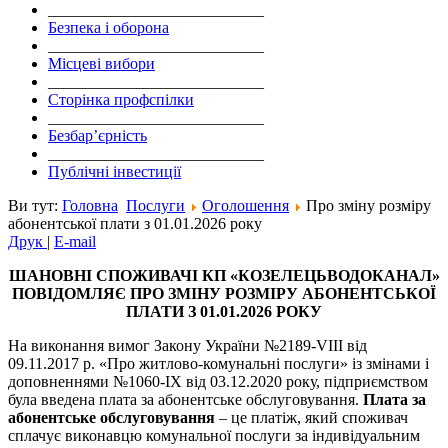
___________________________
Безпека і оборона
___________________________
Місцеві вибори
___________________________
Сторінка профспілки
___________________________
Безбар’єрність
___________________________
Публічні інвестиції
Ви тут:
Головна
Послуги
Оголошення
Про зміну розміру
абонентської плати з 01.01.2026 року
Друк
|
E-mail
ШАНОВНІ СПОЖИВАЧІ
КП
«
КОЗЕЛЕЦЬВОДОКАНАЛ»
ПОВІДОМЛЯЄ ПРО ЗМІНУ
РОЗМІРУ АБОНЕНТСЬКОЇ
ПЛАТИ
З 01
.01.2026 РОКУ
На виконання вимог Закону України №2189-VIII від
09.11.2017 р. «Про житлово-комунальні послуги» із змінами і
доповненнями №1060-IX від 03.12.2020 року, підприємством
була введена плата за абонентське обслуговування.
Плата за
абонентське обслуговування
– це платіж, який споживач
сплачує виконавцю комунальної послуги за індивідуальним