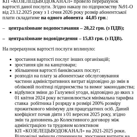
КП «КОЗЕЛЕЦЬВОДОКАНАЛ» провело перерахунок
вартості даної послуги. Згідно наказу по підприємству №91-О
від 23.12.2025 року з 1 січня 2026 року розмір абонентської
плати складатиме
на одного абонента
44,
05
грн
.:
–
централізоване
водопостачання
–
28,22
грн
. (
з
ПДВ);
–
централізоване
водовідведення
–
15,83
грн
.
(
з
ПДВ).
На перерахунок вартості послуги вплинуло:
зростання вартості послуг інших організацій;
зростання цін на канцтовари;
збільшення вартості банківських послуг;
розподіл на плату за абонентське обслуговування
частини адміністративних витрат відповідно до змін в
обліковій політиці підприємства та вимог законодавства;
відбулися зміни до Галузевої угоди, відповідно до яких з
01 квітня 2024 року встановлюється мінімальна тарифна
ставка робітника І розряду в розмірі 200% розміру
прожиткового мінімуму для працездатних осіб. Даний
коефіцієнт почав діяти з 01 вересня 2025 року, згідно
змін та доповнень до Колективного договору між
адміністрацією та трудовим колективом
КП «КОЗЕЛЕЦЬВОДОКАНАЛ» на 2021-2025 роки.
Відповідні змінили спричинили зростання витрати на