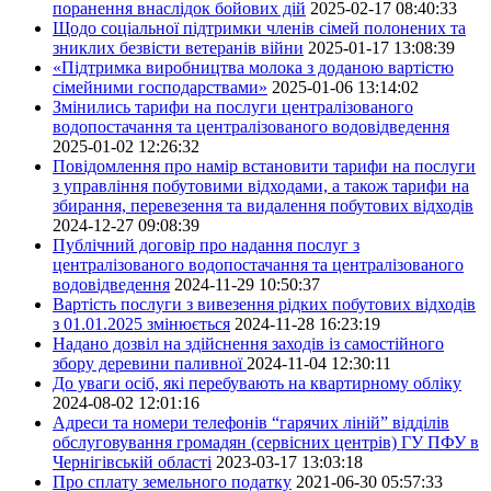
поранення внаслідок бойових дій
2025-02-17 08:40:33
Щодо соціальної підтримки членів сімей полонених та
зниклих безвісти ветеранів війни
2025-01-17 13:08:39
«Підтримка виробництва молока з доданою вартістю
сімейними господарствами»
2025-01-06 13:14:02
Змінились тарифи на послуги централізованого
водопостачання та централізованого водовідведення
2025-01-02 12:26:32
Повідомлення про намір встановити тарифи на послуги
з управління побутовими відходами, а також тарифи на
збирання, перевезення та видалення побутових відходів
2024-12-27 09:08:39
Публічний договір про надання послуг з
централізованого водопостачання та централізованого
водовідведення
2024-11-29 10:50:37
Вартість послуги з вивезення рідких побутових відходів
з 01.01.2025 змінюється
2024-11-28 16:23:19
Надано дозвіл на здійснення заходів із самостійного
збору деревини паливної
2024-11-04 12:30:11
До уваги осіб, які перебувають на квартирному обліку
2024-08-02 12:01:16
Адреси та номери телефонів “гарячих ліній” відділів
обслуговування громадян (сервісних центрів) ГУ ПФУ в
Чернігівській області
2023-03-17 13:03:18
Про сплату земельного податку
2021-06-30 05:57:33