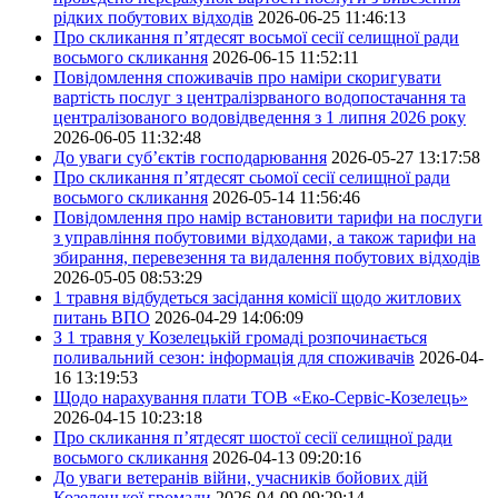
рідких побутових відходів
2026-06-25 11:46:13
Про скликання п’ятдесят восьмої сесії селищної ради
восьмого скликання
2026-06-15 11:52:11
Повідомлення споживачів про наміри скоригувати
вартість послуг з централізрваного водопостачання та
централізованого водовідведення з 1 липня 2026 року
2026-06-05 11:32:48
До уваги суб’єктів господарювання
2026-05-27 13:17:58
Про скликання п’ятдесят сьомої сесії селищної ради
восьмого скликання
2026-05-14 11:56:46
Повідомлення про намір встановити тарифи на послуги
з управління побутовими відходами, а також тарифи на
збирання, перевезення та видалення побутових відходів
2026-05-05 08:53:29
1 травня відбудеться засідання комісії щодо житлових
питань ВПО
2026-04-29 14:06:09
З 1 травня у Козелецькій громаді розпочинається
поливальний сезон: інформація для споживачів
2026-04-
16 13:19:53
Щодо нарахування плати ТОВ «Еко-Сервіс-Козелець»
2026-04-15 10:23:18
Про скликання п’ятдесят шостої сесії селищної ради
восьмого скликання
2026-04-13 09:20:16
До уваги ветеранів війни, учасників бойових дій
Козелецької громади
2026-04-09 09:29:14