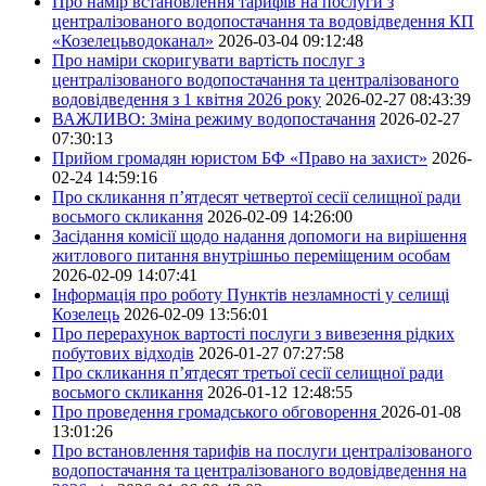
Про намір встановлення тарифів на послуги з
централізованого водопостачання та водовідведення КП
«Козелецьводоканал»
2026-03-04 09:12:48
Про наміри скоригувати вартість послуг з
централізованого водопостачання та централізованого
водовідведення з 1 квітня 2026 року
2026-02-27 08:43:39
ВАЖЛИВО: Зміна режиму водопостачання
2026-02-27
07:30:13
Прийом громадян юристом БФ «Право на захист»
2026-
02-24 14:59:16
Про скликання п’ятдесят четвертої сесії селищної ради
восьмого скликання
2026-02-09 14:26:00
Засідання комісії щодо надання допомоги на вирішення
житлового питання внутрішньо переміщеним особам
2026-02-09 14:07:41
Інформація про роботу Пунктів незламності у селищі
Козелець
2026-02-09 13:56:01
Про перерахунок вартості послуги з вивезення рідких
побутових відходів
2026-01-27 07:27:58
Про скликання п’ятдесят третьої сесії селищної ради
восьмого скликання
2026-01-12 12:48:55
Про проведення громадського обговорення
2026-01-08
13:01:26
Про встановлення тарифів на послуги централізованого
водопостачання та централізованого водовідведення на