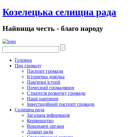
Козелецька селищна рада
Найвища честь - благо народу
Головна
Про громаду
Паспорт громади
Історична довідка
Пам'ятки історії
Почесний громадянин
Стратегія розвитку громади
Наші партнери
Інвестиційний паспорт громади
Селищна рада
Загальна інформація
Керівництво
Виконавчі органи
Апарат ради