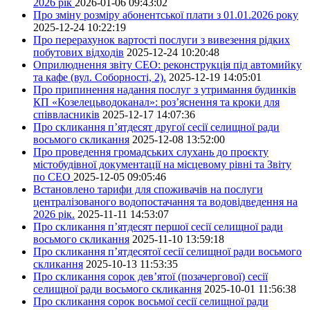
2026 рік
2026-01-06 09:43:02
Про зміну розміру абонентської плати з 01.01.2026 року
2025-12-24 10:22:19
Про перерахунок вартості послуги з вивезення рідких
побутових відходів
2025-12-24 10:20:48
Оприлюднення звіту СЕО: реконструкція під автомийку
та кафе (вул. Соборності, 2).
2025-12-19 14:05:01
Про припинення надання послуг з утримання будинків
КП «Козелецьводоканал»: роз’яснення та кроки для
співвласників
2025-12-17 14:07:36
Про скликання п’ятдесят другої сесії селищної ради
восьмого скликання
2025-12-08 13:52:00
Про проведення громадських слухань до проєкту
містобудівної документації на місцевому рівні та Звіту
по СЕО
2025-12-05 09:05:46
Встановлено тарифи для споживачів на послуги
централізованого водопостачання та водовідведення на
2026 рік.
2025-11-11 14:53:07
Про скликання п’ятдесят першої сесії селищної ради
восьмого скликання
2025-11-10 13:59:18
Про скликання п’ятдесятої сесії селищної ради восьмого
скликання
2025-10-13 11:53:35
Про скликання сорок дев’ятої (позачергової) сесії
селищної ради восьмого скликання
2025-10-01 11:56:38
Про скликання сорок восьмої сесії селищної ради