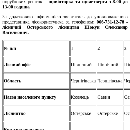
порубкових решток –
щовівторка та щочетверга з 8-00 до
13-00 години.
За додатковою інформацією звертатись до уповноваженого
представника лісокористувача за телефоном:
066-731-12-78 -
л
існичий
Остерського
лісництва
Шокун
Олександр
Васильович.
№ п/п
1
2
3
Лісовий офіс
Північний
Північний
Пі
Область
Чернігівська
Чернігівська
Че
Назва населеного пункту
Козелець
Савин
Са
Лісництво
Остерське
Остерське
Ос
Вид запланованого