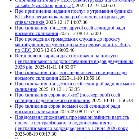
та кафе (вул. Соборності, 2).
2025-12-19 14:05:01
Про припинення надання послуг з утримання будинків
КП «Козелецьводоканал»: роз’яснення та кроки для
співвласників
2025-12-17 14:07:36
Про скликання п’ятдесят другої сесії селищної ради
восьмого скликання
2025-12-08 13:52:00
Про проведення громадських слухань до проєкту
містобудівної документації на місцевому рівні та Звіту
по СЕО
2025-12-05 09:05:46
Встановлено тарифи для споживачів на послуги
централізованого водопостачання та водовідведення на
2026 рік.
2025-11-11 14:53:07
Про скликання п’ятдесят першої сесії селищної ради
восьмого скликання
2025-11-10 13:59:18
Про скликання п’ятдесятої сесії селищної ради восьмого
скликання
2025-10-13 11:53:35
Про скликання сорок дев’ятої (позачергової) сесії
селищної ради восьмого скликання
2025-10-01 11:56:38
Про скликання сорок восьмої сесії селищної ради
восьмого скликання
2025-09-08 11:57:52
Повідомленя споживачів про наміри змінити вартість
послуг з централізованого водопостачання та
централізованого водовідведення з 1 січня 2026 року
2025-08-19 09:17:30