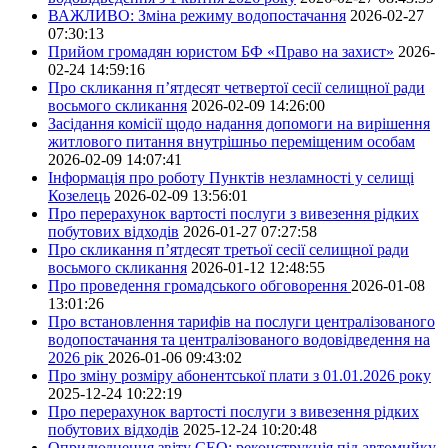
ВАЖЛИВО: Зміна режиму водопостачання
2026-02-27
07:30:13
Прийом громадян юристом БФ «Право на захист»
2026-
02-24 14:59:16
Про скликання п’ятдесят четвертої сесії селищної ради
восьмого скликання
2026-02-09 14:26:00
Засідання комісії щодо надання допомоги на вирішення
житлового питання внутрішньо переміщеним особам
2026-02-09 14:07:41
Інформація про роботу Пунктів незламності у селищі
Козелець
2026-02-09 13:56:01
Про перерахунок вартості послуги з вивезення рідких
побутових відходів
2026-01-27 07:27:58
Про скликання п’ятдесят третьої сесії селищної ради
восьмого скликання
2026-01-12 12:48:55
Про проведення громадського обговорення
2026-01-08
13:01:26
Про встановлення тарифів на послуги централізованого
водопостачання та централізованого водовідведення на
2026 рік
2026-01-06 09:43:02
Про зміну розміру абонентської плати з 01.01.2026 року
2025-12-24 10:22:19
Про перерахунок вартості послуги з вивезення рідких
побутових відходів
2025-12-24 10:20:48
Оприлюднення звіту СЕО: реконструкція під автомийку