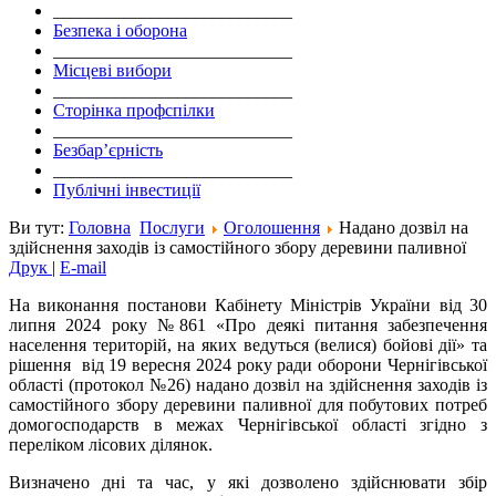
___________________________
Безпека і оборона
___________________________
Місцеві вибори
___________________________
Сторінка профспілки
___________________________
Безбар’єрність
___________________________
Публічні інвестиції
Ви тут:
Головна
Послуги
Оголошення
Надано дозвіл на
здійснення заходів із самостійного збору деревини паливної
Друк
|
E-mail
На виконання постанови Кабінету Міністрів України від 30
липня 2024 року №861 «Про деякі питання забезпечення
населення територій, на яких ведуться (велися) бойові дії» та
рішення від 19 вересня 2024 року ради оборони Чернігівської
області (протокол №26) надано дозвіл на здійснення заходів із
самостійного збору деревини паливної для побутових потреб
домогосподарств в межах Чернігівської області згідно з
переліком лісових ділянок.
Визначено дні та час, у які дозволено здійснювати збір