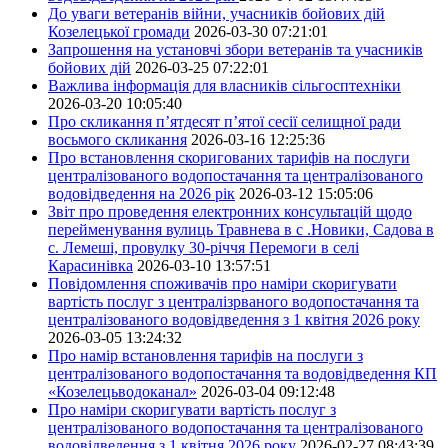
До уваги ветеранів війни, учасників бойових дій
Козелецької громади
2026-03-30 07:21:01
Запрошення на установчі збори ветеранів та учасників
бойових дій
2026-03-25 07:22:01
Важлива інформація для власників сільгосптехніки
2026-03-20 10:05:40
Про скликання п’ятдесят п’ятої сесії селищної ради
восьмого скликання
2026-03-16 12:25:36
Про встановлення скоригованих тарифів на послуги
централізованого водопостачання та централізованого
водовідведення на 2026 рік
2026-03-12 15:05:06
Звіт про проведення електронних консультацій щодо
перейменування вулиць Травнева в с .Новики, Садова в
с. Лемеші, провулку 30-річчя Перемоги в селі
Карасинівка
2026-03-10 13:57:51
Повідомлення споживачів про наміри скоригувати
вартість послуг з централізрваного водопостачання та
централізованого водовідведення з 1 квітня 2026 року
2026-03-05 13:24:32
Про намір встановлення тарифів на послуги з
централізованого водопостачання та водовідведення КП
«Козелецьводоканал»
2026-03-04 09:12:48
Про наміри скоригувати вартість послуг з
централізованого водопостачання та централізованого
водовідведення з 1 квітня 2026 року
2026-02-27 08:43:39