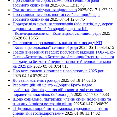
Про скликання сорок сьомої сесії селищної ради
восьмого скликання
2025-08-11 13:13:43
Статистичне звітування відновлено
2025-07-17 11:23:23
Про скликання сорок шостої сесії селищної ради
восьмого скликання
2025-07-14 12:07:45
Порядок відключення споживачів (абонентів) від мереж
водопостачаннята/або водовідведення КП
«Козелецьводоканал» Козелецької селищної ради
2025-
05-28 08:15:55
Оголошення про наявність вакантних посад у КП
"Козелецьводоканал" селищної ради
2025-05-15 08:45:15
Графік вивезення твердих побутових відходів ТОВ «Еко-
Сервіс-Козелець» з Козелецької селищної територіальної
громади за безконтейнерною та контейнерною схемою
на 2025 рік
2025-05-01 07:47:13
Про встановлення поливального сезону в 2025 році
2025-04-14 07:29:47
До уваги жителів громади
2025-03-18 14:02:16
Реабілітаційний центр «Добрий Брат» надає
реабілітаційне лікування військовим, які отримали
поранення внаслідок бойових дій
2025-02-17 08:40:33
Щодо соціальної підтримки членів сімей полонених та
зниклих безвісти ветеранів війни
2025-01-17 13:08:39
«Підтримка виробництва молока з доданою вартістю
сімейними господарствами»
2025-01-06 13:14:02