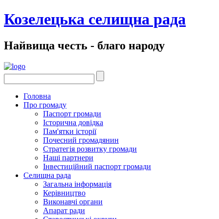
Козелецька селищна рада
Найвища честь - благо народу
Головна
Про громаду
Паспорт громади
Історична довідка
Пам'ятки історії
Почесний громадянин
Стратегія розвитку громади
Наші партнери
Інвестиційний паспорт громади
Селищна рада
Загальна інформація
Керівництво
Виконавчі органи
Апарат ради