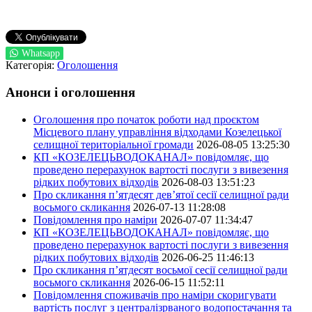
Whatsapp
Категорія:
Оголошення
Анонси і оголошення
Оголошення про початок роботи над проєктом
Місцевого плану управління відходами Козелецької
селищної територіальної громади
2026-08-05 13:25:30
КП «КОЗЕЛЕЦЬВОДОКАНАЛ» повідомляє, що
проведено перерахунок вартості послуги з вивезення
рідких побутових відходів
2026-08-03 13:51:23
Про скликання п’ятдесят дев’ятої сесії селищної ради
восьмого скликання
2026-07-13 11:28:08
Повідомлення про наміри
2026-07-07 11:34:47
КП «КОЗЕЛЕЦЬВОДОКАНАЛ» повідомляє, що
проведено перерахунок вартості послуги з вивезення
рідких побутових відходів
2026-06-25 11:46:13
Про скликання п’ятдесят восьмої сесії селищної ради
восьмого скликання
2026-06-15 11:52:11
Повідомлення споживачів про наміри скоригувати
вартість послуг з централізрваного водопостачання та