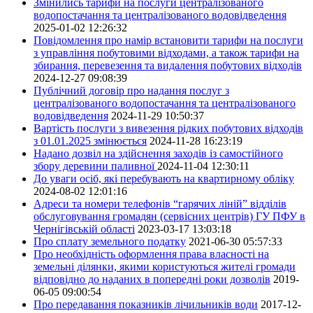
Змінились тарифи на послуги централізованого
водопостачання та централізованого водовідведення
2025-01-02 12:26:32
Повідомлення про намір встановити тарифи на послуги
з управління побутовими відходами, а також тарифи на
збирання, перевезення та видалення побутових відходів
2024-12-27 09:08:39
Публічний договір про надання послуг з
централізованого водопостачання та централізованого
водовідведення
2024-11-29 10:50:37
Вартість послуги з вивезення рідких побутових відходів
з 01.01.2025 змінюється
2024-11-28 16:23:19
Надано дозвіл на здійснення заходів із самостійного
збору деревини паливної
2024-11-04 12:30:11
До уваги осіб, які перебувають на квартирному обліку
2024-08-02 12:01:16
Адреси та номери телефонів “гарячих ліній” відділів
обслуговування громадян (сервісних центрів) ГУ ПФУ в
Чернігівській області
2023-03-17 13:03:18
Про сплату земельного податку
2021-06-30 05:57:33
Про необхідність оформлення права власності на
земельні ділянки, якими користуються жителі громади
відповідно до наданих в попередні роки дозволів
2019-
06-05 09:00:54
Про передавання показників лічильників води
2017-12-