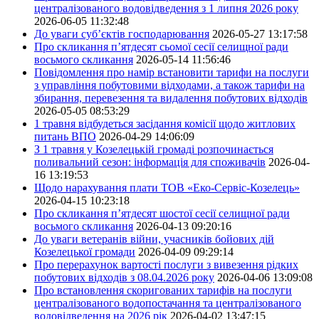
централізованого водовідведення з 1 липня 2026 року
2026-06-05 11:32:48
До уваги суб’єктів господарювання
2026-05-27 13:17:58
Про скликання п’ятдесят сьомої сесії селищної ради
восьмого скликання
2026-05-14 11:56:46
Повідомлення про намір встановити тарифи на послуги
з управління побутовими відходами, а також тарифи на
збирання, перевезення та видалення побутових відходів
2026-05-05 08:53:29
1 травня відбудеться засідання комісії щодо житлових
питань ВПО
2026-04-29 14:06:09
З 1 травня у Козелецькій громаді розпочинається
поливальний сезон: інформація для споживачів
2026-04-
16 13:19:53
Щодо нарахування плати ТОВ «Еко-Сервіс-Козелець»
2026-04-15 10:23:18
Про скликання п’ятдесят шостої сесії селищної ради
восьмого скликання
2026-04-13 09:20:16
До уваги ветеранів війни, учасників бойових дій
Козелецької громади
2026-04-09 09:29:14
Про перерахунок вартості послуги з вивезення рідких
побутових відходів з 08.04.2026 року
2026-04-06 13:09:08
Про встановлення скоригованих тарифів на послуги
централізованого водопостачання та централізованого
водовідведення на 2026 рік
2026-04-02 13:47:15