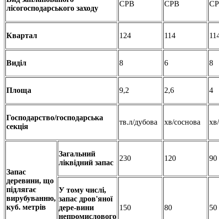
СРВ
СРВ
С
лісогосподарського заходу
Квартал
124
114
11
Виділ
8
6
8
Площа
9,2
2,6
4
Господарство/господарська
тв.л/дубова
хв/соснова
хв
секція
Загальний
230
120
90
ліквідний запас
Запас
деревини, що
підлягає
У тому числі,
вирубуванню,
запас дров'яної
куб. метрів
дере-вини
150
80
50
непромислового