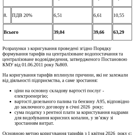
8.
ПДВ 20%
6,51
6,61
10,55
Всього
39,04
39,66
63,29
Розрахунки з коригування проведені згідно Порядку
формування тарифів на централізоване водопостачання та
централізоване водовідведення, затвердженого Постановою
КМУ від 01.06.2011 року №869.
На коригування тарифів вплинули причини, які не залежали
від діяльності підприємства, а саме зростання:
ціни на основну складову вартості послуг -
електроенергію;
вартості дизельного палива та бензину А95, відповідно
до заключного договору в січні 2026 року;
сума податку з рентної плати за користування надрами
для видобування корисних копалин, у зв’язку зі
зростанням витрат.
Основною метою коригування тарифів з 1 квітня 2026 року є: