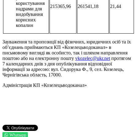
користування
215365,96
261541,18
21,44
надрами для
видобування
корисних
копалин
Зауваження та пропозиції від фізичних, юридичних осіб та їх
об’єднань приймаються КП «Козелецьводоканал» в
письмовому вигляді як особисто, так і шляхом направлення
поштою або на електронну пошту
vkozelec@ukr.net
протягом
7 календарних днів з дня опублікування відповідної
інформації за адресою: вул. Сидорука Ф., 9, сел. Козелець,
Чернігівська область, 17000.
Адміністрація КП «Козелецьводоканал»
Whatsapp