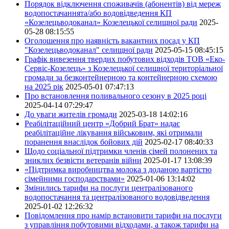
Порядок відключення споживачів (абонентів) від мереж
водопостачаннята/або водовідведення КП
«Козелецьводоканал» Козелецької селищної ради
2025-
05-28 08:15:55
Оголошення про наявність вакантних посад у КП
"Козелецьводоканал" селищної ради
2025-05-15 08:45:15
Графік вивезення твердих побутових відходів ТОВ «Еко-
Сервіс-Козелець» з Козелецької селищної територіальної
громади за безконтейнерною та контейнерною схемою
на 2025 рік
2025-05-01 07:47:13
Про встановлення поливального сезону в 2025 році
2025-04-14 07:29:47
До уваги жителів громади
2025-03-18 14:02:16
Реабілітаційний центр «Добрий Брат» надає
реабілітаційне лікування військовим, які отримали
поранення внаслідок бойових дій
2025-02-17 08:40:33
Щодо соціальної підтримки членів сімей полонених та
зниклих безвісти ветеранів війни
2025-01-17 13:08:39
«Підтримка виробництва молока з доданою вартістю
сімейними господарствами»
2025-01-06 13:14:02
Змінились тарифи на послуги централізованого
водопостачання та централізованого водовідведення
2025-01-02 12:26:32
Повідомлення про намір встановити тарифи на послуги
з управління побутовими відходами, а також тарифи на