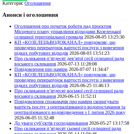
Категорія:
Оголошення
Анонси і оголошення
Оголошення про початок роботи над проєктом
Місцевого плану управління відходами Козелецької
селищної територіальної громади
2026-08-05 13:25:30
КП «КОЗЕЛЕЦЬВОДОКАНАЛ» повідомляє, що
проведено перерахунок вартості послуги з вивезення
рідких побутових відходів
2026-08-03 13:51:23
Про скликання п’ятдесят дев’ятої сесії селищної ради
восьмого скликання
2026-07-13 11:28:08
Повідомлення про наміри
2026-07-07 11:34:47
КП «КОЗЕЛЕЦЬВОДОКАНАЛ» повідомляє, що
проведено перерахунок вартості послуги з вивезення
рідких побутових відходів
2026-06-25 11:46:13
Про скликання п’ятдесят восьмої сесії селищної ради
восьмого скликання
2026-06-15 11:52:11
Повідомлення споживачів про наміри скоригувати
вартість послуг з централізрваного водопостачання та
централізованого водовідведення з 1 липня 2026 року
2026-06-05 11:32:48
До уваги суб’єктів господарювання
2026-05-27 13:17:58
Про скликання п’ятдесят сьомої сесії селищної ради
восьмого скликання
2026-05-14 11:56:46