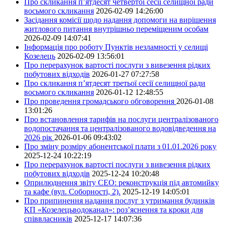
Про скликання п’ятдесят четвертої сесії селищної ради
восьмого скликання
2026-02-09 14:26:00
Засідання комісії щодо надання допомоги на вирішення
житлового питання внутрішньо переміщеним особам
2026-02-09 14:07:41
Інформація про роботу Пунктів незламності у селищі
Козелець
2026-02-09 13:56:01
Про перерахунок вартості послуги з вивезення рідких
побутових відходів
2026-01-27 07:27:58
Про скликання п’ятдесят третьої сесії селищної ради
восьмого скликання
2026-01-12 12:48:55
Про проведення громадського обговорення
2026-01-08
13:01:26
Про встановлення тарифів на послуги централізованого
водопостачання та централізованого водовідведення на
2026 рік
2026-01-06 09:43:02
Про зміну розміру абонентської плати з 01.01.2026 року
2025-12-24 10:22:19
Про перерахунок вартості послуги з вивезення рідких
побутових відходів
2025-12-24 10:20:48
Оприлюднення звіту СЕО: реконструкція під автомийку
та кафе (вул. Соборності, 2).
2025-12-19 14:05:01
Про припинення надання послуг з утримання будинків
КП «Козелецьводоканал»: роз’яснення та кроки для
співвласників
2025-12-17 14:07:36