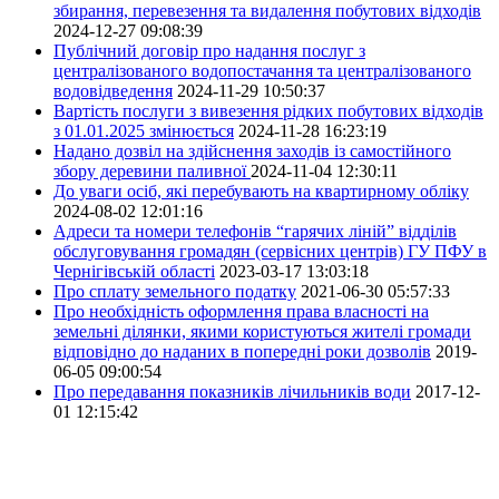
збирання, перевезення та видалення побутових відходів
2024-12-27 09:08:39
Публічний договір про надання послуг з
централізованого водопостачання та централізованого
водовідведення
2024-11-29 10:50:37
Вартість послуги з вивезення рідких побутових відходів
з 01.01.2025 змінюється
2024-11-28 16:23:19
Надано дозвіл на здійснення заходів із самостійного
збору деревини паливної
2024-11-04 12:30:11
До уваги осіб, які перебувають на квартирному обліку
2024-08-02 12:01:16
Адреси та номери телефонів “гарячих ліній” відділів
обслуговування громадян (сервісних центрів) ГУ ПФУ в
Чернігівській області
2023-03-17 13:03:18
Про сплату земельного податку
2021-06-30 05:57:33
Про необхідність оформлення права власності на
земельні ділянки, якими користуються жителі громади
відповідно до наданих в попередні роки дозволів
2019-
06-05 09:00:54
Про передавання показників лічильників води
2017-12-
01 12:15:42