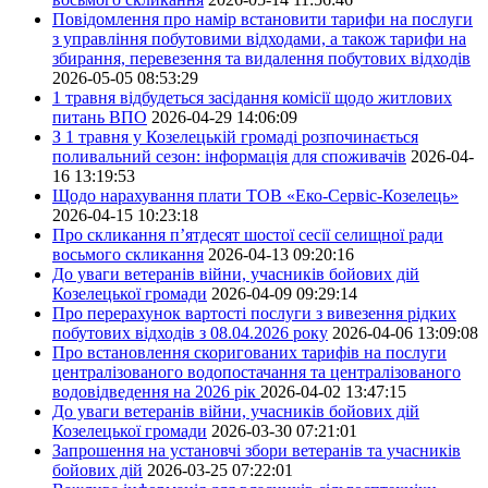
Повідомлення про намір встановити тарифи на послуги
з управління побутовими відходами, а також тарифи на
збирання, перевезення та видалення побутових відходів
2026-05-05 08:53:29
1 травня відбудеться засідання комісії щодо житлових
питань ВПО
2026-04-29 14:06:09
З 1 травня у Козелецькій громаді розпочинається
поливальний сезон: інформація для споживачів
2026-04-
16 13:19:53
Щодо нарахування плати ТОВ «Еко-Сервіс-Козелець»
2026-04-15 10:23:18
Про скликання п’ятдесят шостої сесії селищної ради
восьмого скликання
2026-04-13 09:20:16
До уваги ветеранів війни, учасників бойових дій
Козелецької громади
2026-04-09 09:29:14
Про перерахунок вартості послуги з вивезення рідких
побутових відходів з 08.04.2026 року
2026-04-06 13:09:08
Про встановлення скоригованих тарифів на послуги
централізованого водопостачання та централізованого
водовідведення на 2026 рік
2026-04-02 13:47:15
До уваги ветеранів війни, учасників бойових дій
Козелецької громади
2026-03-30 07:21:01
Запрошення на установчі збори ветеранів та учасників
бойових дій
2026-03-25 07:22:01