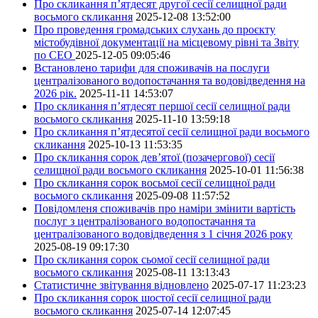
Про скликання п’ятдесят другої сесії селищної ради
восьмого скликання
2025-12-08 13:52:00
Про проведення громадських слухань до проєкту
містобудівної документації на місцевому рівні та Звіту
по СЕО
2025-12-05 09:05:46
Встановлено тарифи для споживачів на послуги
централізованого водопостачання та водовідведення на
2026 рік.
2025-11-11 14:53:07
Про скликання п’ятдесят першої сесії селищної ради
восьмого скликання
2025-11-10 13:59:18
Про скликання п’ятдесятої сесії селищної ради восьмого
скликання
2025-10-13 11:53:35
Про скликання сорок дев’ятої (позачергової) сесії
селищної ради восьмого скликання
2025-10-01 11:56:38
Про скликання сорок восьмої сесії селищної ради
восьмого скликання
2025-09-08 11:57:52
Повідомленя споживачів про наміри змінити вартість
послуг з централізованого водопостачання та
централізованого водовідведення з 1 січня 2026 року
2025-08-19 09:17:30
Про скликання сорок сьомої сесії селищної ради
восьмого скликання
2025-08-11 13:13:43
Статистичне звітування відновлено
2025-07-17 11:23:23
Про скликання сорок шостої сесії селищної ради
восьмого скликання
2025-07-14 12:07:45