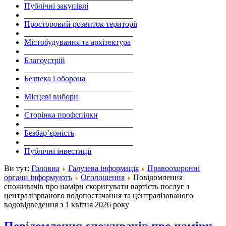
Публічні закупівлі
___________________________
Просторовий розвиток території
___________________________
Містобудування та архітектура
___________________________
Благоустрій
___________________________
Безпека і оборона
___________________________
Місцеві вибори
___________________________
Сторінка профспілки
___________________________
Безбар’єрність
___________________________
Публічні інвестиції
Ви тут:
Головна
Галузева інформація
Правоохоронні
органи інформують
Оголошення
Повідомлення
споживачів про наміри скоригувати вартість послуг з
централізрваного водопостачання та централізованого
водовідведення з 1 квітня 2026 року