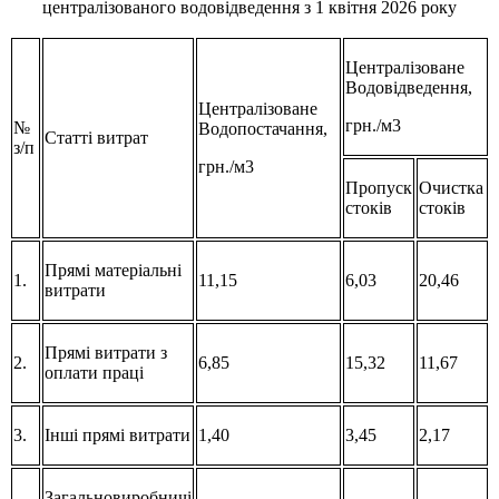
централізованого водовідведення з 1 квітня 2026 року
Централізоване
Водовідведення,
Централізоване
грн./м3
№
Водопостачання,
Статті витрат
з/п
грн./м3
Пропуск
Очистка
стоків
стоків
Прямі матеріальні
1.
11,15
6,03
20,46
витрати
Прямі витрати з
2.
6,85
15,32
11,67
оплати праці
3.
Інші прямі витрати
1,40
3,45
2,17
Загальновиробничі