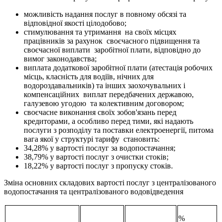
можливість надання послуг в повному обсязі та
відповідної якості цілодобово;
стимулювання та утримання на своїх місцях
працівників за рахунок своєчасного підвищення та
своєчасної виплати заробітної плати, відповідно до
вимог законодавства;
виплата додаткової заробітної плати (атестація робочих
місць, класність для водіїв, нічних для
водороздавальників) та інших заохочувальних і
компенсаційних виплат передбачених державою,
галузевою угодою та колективним договором;
своєчасне виконання своїх зобов'язань перед
кредиторами, а особливо перед тими, які надають
послуги з розподілу та поставки електроенергії, питома
вага якої у структурі тарифу становить:
34,28% у вартості послуг за водопостачання;
38,79% у вартості послуг з очистки стоків;
18,22% у вартості послуг з пропуску стоків.
Зміна основних складових вартості послуг з централізованого
водопостачання та централізованого водовідведення
%