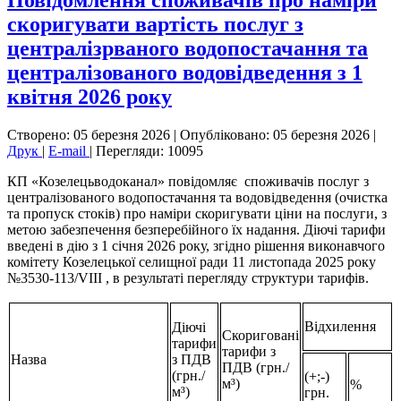
Повідомлення споживачів про наміри
скоригувати вартість послуг з
централізрваного водопостачання та
централізованого водовідведення з 1
квітня 2026 року
Створено: 05 березня 2026
|
Опубліковано: 05 березня 2026
|
Друк
|
E-mail
|
Перегляди: 10095
КП «Козелецьводоканал» повідомляє споживачів послуг з
централізованого водопостачання та водовідведення (очистка
та пропуск стоків) про наміри скоригувати ціни на послуги, з
метою забезпечення безперебійного їх надання. Діючі тарифи
введені в дію з 1 січня 2026 року, згідно рішення виконавчого
комітету Козелецької селищної ради 11 листопада 2025 року
№3530-113/VIII , в результаті перегляду структури тарифів.
Відхилення
Діючі
Скориговані
тарифи
тарифи з
Назва
з ПДВ
ПДВ (грн./
(грн./
(+;-)
м³)
%
м³)
грн.