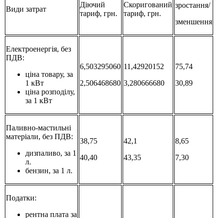
Діючий
Скоригований
зростання/
Види затрат
тариф, грн.
тариф, грн.
зменшення
Електроенергія, без
ПДВ:
6,503295060
11,42920152
75,74
ціна товару, за
1 кВт
2,506468680
3,280666680
30,89
ціна розподілу,
за 1 кВт
Паливно-мастильні
матеріали, без ПДВ:
38,75
42,1
8,65
дизпаливо, за 1
40,40
43,35
7,30
л.
бензин, за 1 л.
Податки:
рентна плата за