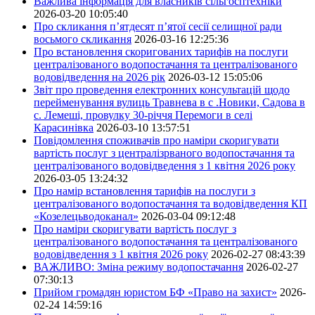
Важлива інформація для власників сільгосптехніки
2026-03-20 10:05:40
Про скликання п’ятдесят п’ятої сесії селищної ради
восьмого скликання
2026-03-16 12:25:36
Про встановлення скоригованих тарифів на послуги
централізованого водопостачання та централізованого
водовідведення на 2026 рік
2026-03-12 15:05:06
Звіт про проведення електронних консультацій щодо
перейменування вулиць Травнева в с .Новики, Садова в
с. Лемеші, провулку 30-річчя Перемоги в селі
Карасинівка
2026-03-10 13:57:51
Повідомлення споживачів про наміри скоригувати
вартість послуг з централізрваного водопостачання та
централізованого водовідведення з 1 квітня 2026 року
2026-03-05 13:24:32
Про намір встановлення тарифів на послуги з
централізованого водопостачання та водовідведення КП
«Козелецьводоканал»
2026-03-04 09:12:48
Про наміри скоригувати вартість послуг з
централізованого водопостачання та централізованого
водовідведення з 1 квітня 2026 року
2026-02-27 08:43:39
ВАЖЛИВО: Зміна режиму водопостачання
2026-02-27
07:30:13
Прийом громадян юристом БФ «Право на захист»
2026-
02-24 14:59:16