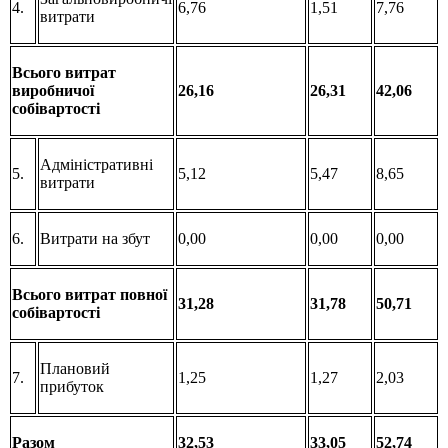
4.
6,76
1,51
7,76
витрати
Всього витрат
виробничої
26,16
26,31
42,06
собівартості
Адміністративні
5.
5,12
5,47
8,65
витрати
6.
Витрати на збут
0,00
0,00
0,00
Всього витрат повної
31,28
31,78
50,71
собівартості
Плановий
7.
1,25
1,27
2,03
прибуток
Разом
32,53
33,05
52,74