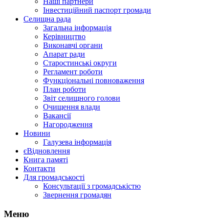
Наші партнери
Інвестиційний паспорт громади
Селищна рада
Загальна інформація
Керівництво
Виконавчі органи
Апарат ради
Старостинські округи
Регламент роботи
Функціональні повноваження
План роботи
Звіт селищного голови
Очищення влади
Вакансії
Нагородження
Новини
Галузева інформація
єВідновлення
Книга памяті
Контакти
Для громадськості
Консультації з громадськістю
Звернення громадян
Меню