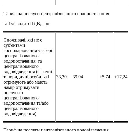
Тариф на послуги централізованого водопостачання
за 1м³ води з ПДВ, грн.
Споживачі, які не є
суб'єктами
господарювання у сфері
централізованого
водопостачання та
централізованого
водовідведення (фізичні
та юридичні особи, які
33,30
39,04
+5,74
+17,24
отримують або мають
намір отримувати
послуги з
централізованого
водопостачання та/або
централізованого
водовідведення)
Тариф на послуги централізованого водовідведення