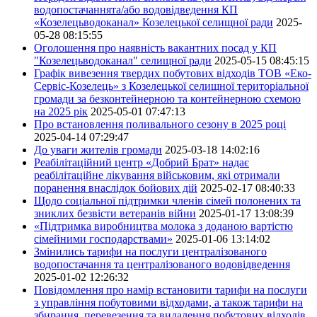
водопостачаннята/або водовідведення КП
«Козелецьводоканал» Козелецької селищної ради
2025-
05-28 08:15:55
Оголошення про наявність вакантних посад у КП
"Козелецьводоканал" селищної ради
2025-05-15 08:45:15
Графік вивезення твердих побутових відходів ТОВ «Еко-
Сервіс-Козелець» з Козелецької селищної територіальної
громади за безконтейнерною та контейнерною схемою
на 2025 рік
2025-05-01 07:47:13
Про встановлення поливального сезону в 2025 році
2025-04-14 07:29:47
До уваги жителів громади
2025-03-18 14:02:16
Реабілітаційний центр «Добрий Брат» надає
реабілітаційне лікування військовим, які отримали
поранення внаслідок бойових дій
2025-02-17 08:40:33
Щодо соціальної підтримки членів сімей полонених та
зниклих безвісти ветеранів війни
2025-01-17 13:08:39
«Підтримка виробництва молока з доданою вартістю
сімейними господарствами»
2025-01-06 13:14:02
Змінились тарифи на послуги централізованого
водопостачання та централізованого водовідведення
2025-01-02 12:26:32
Повідомлення про намір встановити тарифи на послуги
з управління побутовими відходами, а також тарифи на
збирання, перевезення та видалення побутових відходів