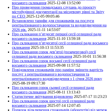
восьмого скликання
2025-12-08 13:52:00
Про проведення громадських слухань до проєкту
містобудівної документації на місцевому рівні та Звіту
по СЕО
2025-12-05 09:05:46
Встановлено тарифи для споживачів на послуги
централізованого водопостачання та водовідведення на
2026 рік.
2025-11-11 14:53:07
Про скликання п’ятдесят першої сесії селищної ради
восьмого скликання
2025-11-10 13:59:18
Про скликання п’ятдесятої сесії селищної ради восьмого
скликання
2025-10-13 11:53:35
Про скликання сорок дев’ятої (позачергової) сесії
селищної ради восьмого скликання
2025-10-01 11:56:38
Про скликання сорок восьмої сесії селищної ради
восьмого скликання
2025-09-08 11:57:52
Повідомленя споживачів про наміри змінити вартість
послуг з централізованого водопостачання та
централізованого водовідведення з 1 січня 2026 року
2025-08-19 09:17:30
Про скликання сорок сьомої сесії селищної ради
восьмого скликання
2025-08-11 13:13:43
Статистичне звітування відновлено
2025-07-17 11:23:23
Про скликання сорок шостої сесії селищної ради
восьмого скликання
2025-07-14 12:07:45
Порядок відключення споживачів (абонентів) від мереж