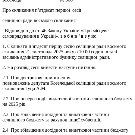
Про скликання п’ятдесят першої сесії
селищної ради восьмого скликання
Відповідно до ст. 46 Закону України «Про місцеве
самоврядування в Україні»,
з о б о в ’
я з у ю:
1. Скликати п’ятдесят першу сесію селищної ради восьмого
скликання 21 листопада 2025 року о 10.00 годині в залі
засідань адміністративного будинку селищної ради.
2. На розгляд сесії винести наступні питання:
2.1. Про дострокове припинення
повноважень депутата Козелецької селищної ради восьмого
скликання Гуца А.М.
2.2. Про перерозподіл видаткової частини селищного бюджету
на 2025 рік.
2.3. Про збільшення дохідної та видаткової частини
селищного бюджету за рахунок іншої субвенції.
2.4. Про збільшення дохідної та видаткової частини бюджету