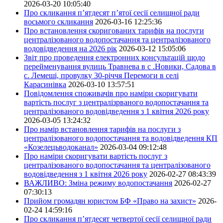
2026-03-20 10:05:40
Про скликання п’ятдесят п’ятої сесії селищної ради
восьмого скликання
2026-03-16 12:25:36
Про встановлення скоригованих тарифів на послуги
централізованого водопостачання та централізованого
водовідведення на 2026 рік
2026-03-12 15:05:06
Звіт про проведення електронних консультацій щодо
перейменування вулиць Травнева в с .Новики, Садова в
с. Лемеші, провулку 30-річчя Перемоги в селі
Карасинівка
2026-03-10 13:57:51
Повідомлення споживачів про наміри скоригувати
вартість послуг з централізрваного водопостачання та
централізованого водовідведення з 1 квітня 2026 року
2026-03-05 13:24:32
Про намір встановлення тарифів на послуги з
централізованого водопостачання та водовідведення КП
«Козелецьводоканал»
2026-03-04 09:12:48
Про наміри скоригувати вартість послуг з
централізованого водопостачання та централізованого
водовідведення з 1 квітня 2026 року
2026-02-27 08:43:39
ВАЖЛИВО: Зміна режиму водопостачання
2026-02-27
07:30:13
Прийом громадян юристом БФ «Право на захист»
2026-
02-24 14:59:16
Про скликання п’ятдесят четвертої сесії селищної ради