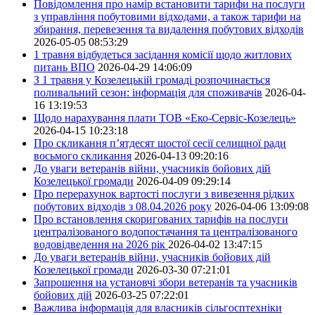
Повідомлення про намір встановити тарифи на послуги
з управління побутовими відходами, а також тарифи на
збирання, перевезення та видалення побутових відходів
2026-05-05 08:53:29
1 травня відбудеться засідання комісії щодо житлових
питань ВПО
2026-04-29 14:06:09
З 1 травня у Козелецькій громаді розпочинається
поливальний сезон: інформація для споживачів
2026-04-
16 13:19:53
Щодо нарахування плати ТОВ «Еко-Сервіс-Козелець»
2026-04-15 10:23:18
Про скликання п’ятдесят шостої сесії селищної ради
восьмого скликання
2026-04-13 09:20:16
До уваги ветеранів війни, учасників бойових дій
Козелецької громади
2026-04-09 09:29:14
Про перерахунок вартості послуги з вивезення рідких
побутових відходів з 08.04.2026 року
2026-04-06 13:09:08
Про встановлення скоригованих тарифів на послуги
централізованого водопостачання та централізованого
водовідведення на 2026 рік
2026-04-02 13:47:15
До уваги ветеранів війни, учасників бойових дій
Козелецької громади
2026-03-30 07:21:01
Запрошення на установчі збори ветеранів та учасників
бойових дій
2026-03-25 07:22:01
Важлива інформація для власників сільгосптехніки