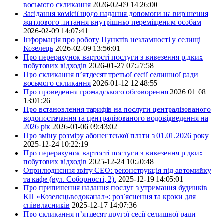
восьмого скликання
2026-02-09 14:26:00
Засідання комісії щодо надання допомоги на вирішення
житлового питання внутрішньо переміщеним особам
2026-02-09 14:07:41
Інформація про роботу Пунктів незламності у селищі
Козелець
2026-02-09 13:56:01
Про перерахунок вартості послуги з вивезення рідких
побутових відходів
2026-01-27 07:27:58
Про скликання п’ятдесят третьої сесії селищної ради
восьмого скликання
2026-01-12 12:48:55
Про проведення громадського обговорення
2026-01-08
13:01:26
Про встановлення тарифів на послуги централізованого
водопостачання та централізованого водовідведення на
2026 рік
2026-01-06 09:43:02
Про зміну розміру абонентської плати з 01.01.2026 року
2025-12-24 10:22:19
Про перерахунок вартості послуги з вивезення рідких
побутових відходів
2025-12-24 10:20:48
Оприлюднення звіту СЕО: реконструкція під автомийку
та кафе (вул. Соборності, 2).
2025-12-19 14:05:01
Про припинення надання послуг з утримання будинків
КП «Козелецьводоканал»: роз’яснення та кроки для
співвласників
2025-12-17 14:07:36
Про скликання п’ятдесят другої сесії селищної ради