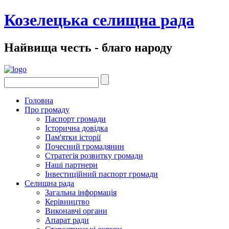
Козелецька селищна рада
Найвища честь - благо народу
Головна
Про громаду
Паспорт громади
Історична довідка
Пам'ятки історії
Почесний громадянин
Стратегія розвитку громади
Наші партнери
Інвестиційний паспорт громади
Селищна рада
Загальна інформація
Керівництво
Виконавчі органи
Апарат ради