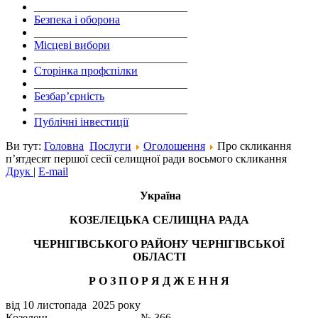
___________________________
Безпека і оборона
___________________________
Місцеві вибори
___________________________
Сторінка профспілки
___________________________
Безбар’єрність
___________________________
Публічні інвестиції
Ви тут:
Головна
Послуги
Оголошення
Про скликання
п’ятдесят першої сесії селищної ради восьмого скликання
Друк
|
E-mail
Україна
КОЗЕЛЕЦЬКА СЕЛИЩНА РАДА
ЧЕРНІГІВСЬКОГО РАЙОНУ ЧЕРНІГІВСЬКОЇ
ОБЛАСТІ
Р О З П О Р Я Д Ж Е Н
Н
Я
від 10 листопада 2025 року
Козелець № 366