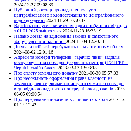
2024-12-27 09:08:39
Публічний договір про надання послуг з
централізованого водопостачання та централізованого
водовідведення
2024-11-29 10:50:37
Вартість послуги з вивезення рідких побутових відходів
з 01.01.2025 змінюється
2024-11-28 16:23:19
Надано дозвіл на здійснення заходів із самостійного
збору деревини паливної
2024-11-04 12:30:11
До уваги осіб, які перебувають на квартирному обліку
2024-08-02 12:01:16
Адреси та номери телефонів “гарячих ліній” відділів
обслуговування громадян (сервісних центрів) ГУ ПФУ в
Чернігівській області
2023-03-17 13:03:18
Про сплату земельного податку
2021-06-30 05:57:33
Про необхідність оформлення права власності на
земельні ділянки, якими користуються жителі громади
відповідно до наданих в попередні роки дозволів
2019-
06-05 09:00:54
Про передавання показників лічильників води
2017-12-
01 12:15:42