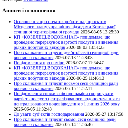
Анонси і оголошення
Оголошення про початок роботи над проєктом
Місцевого плану управління відходами Козелецької
селищної територіальної громади
2026-08-05 13:25:30
КП «КОЗЕЛЕЦЬВОДОКАНАЛ» повідомляє, що
проведено перерахунок вартості послуги з вивезення
рідких побутових відходів
2026-08-03 13:51:23
Про скликання п’ятдесят дев’ятої сесії селищної ради
восьмого скликання
2026-07-13 11:28:08
Повідомлення про наміри
2026-07-07 11:34:47
КП «КОЗЕЛЕЦЬВОДОКАНАЛ» повідомляє, що
проведено перерахунок вартості послуги з вивезення
рідких побутових відходів
2026-06-25 11:46:13
Про скликання п’ятдесят восьмої сесії селищної ради
восьмого скликання
2026-06-15 11:52:11
Повідомлення споживачів про наміри скоригувати
вартість послуг з централізрваного водопостачання та
централізованого водовідведення з 1 липня 2026 року
2026-06-05 11:32:48
До уваги суб’єктів господарювання
2026-05-27 13:17:58
Про скликання п’ятдесят сьомої сесії селищної ради
восьмого скликання
2026-05-14 11:56:46