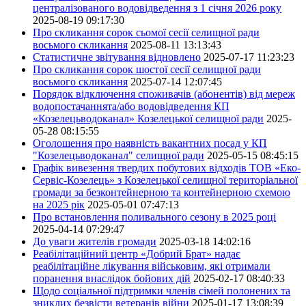
централізованого водовідведення з 1 січня 2026 року
2025-08-19 09:17:30
Про скликання сорок сьомої сесії селищної ради
восьмого скликання
2025-08-11 13:13:43
Статистичне звітування відновлено
2025-07-17 11:23:23
Про скликання сорок шостої сесії селищної ради
восьмого скликання
2025-07-14 12:07:45
Порядок відключення споживачів (абонентів) від мереж
водопостачаннята/або водовідведення КП
«Козелецьводоканал» Козелецької селищної ради
2025-
05-28 08:15:55
Оголошення про наявність вакантних посад у КП
"Козелецьводоканал" селищної ради
2025-05-15 08:45:15
Графік вивезення твердих побутових відходів ТОВ «Еко-
Сервіс-Козелець» з Козелецької селищної територіальної
громади за безконтейнерною та контейнерною схемою
на 2025 рік
2025-05-01 07:47:13
Про встановлення поливального сезону в 2025 році
2025-04-14 07:29:47
До уваги жителів громади
2025-03-18 14:02:16
Реабілітаційний центр «Добрий Брат» надає
реабілітаційне лікування військовим, які отримали
поранення внаслідок бойових дій
2025-02-17 08:40:33
Щодо соціальної підтримки членів сімей полонених та
зниклих безвісти ветеранів війни
2025-01-17 13:08:39