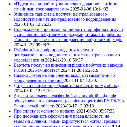
«Підтримка виробництва молока з доданою вартістю
сімейними господарствами»
2025-01-06 13:14:02
Змінились тарифи на послуги централізованого
водопостачання та централізованого водовідведення
2025-01-02 12:26:32
Повідомлення про намір встановити тарифи на послуги
з управління побутовими відходами, а також тарифи на
збирання, перевезення та видалення побутових відходів
2024-12-27 09:08:39
Публічний договір про надання послуг з
централізованого водопостачання та централізованого
водовідведення
2024-11-29 10:50:37
Вартість послуги з вивезення рідких побутових відходів
з 01.01.2025 змінюється
2024-11-28 16:23:19
Надано дозвіл на здійснення заходів із самостійного
збору деревини паливної
2024-11-04 12:30:11
До уваги осіб, які перебувають на квартирному обліку
2024-08-02 12:01:16
Адреси та номери телефонів “гарячих ліній” відділів
обслуговування громадян (сервісних центрів) ГУ ПФУ в
Чернігівській області
2023-03-17 13:03:18
Про сплату земельного податку
2021-06-30 05:57:33
Про необхідність оформлення права власності на
земельні ділянки, якими користуються жителі громади
відповідно до наданих в попередні роки дозволів
2019-