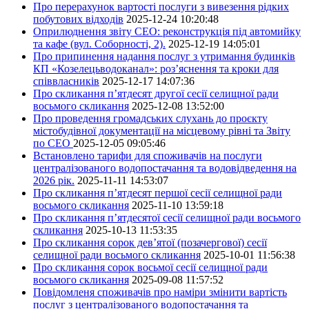
Про перерахунок вартості послуги з вивезення рідких
побутових відходів
2025-12-24 10:20:48
Оприлюднення звіту СЕО: реконструкція під автомийку
та кафе (вул. Соборності, 2).
2025-12-19 14:05:01
Про припинення надання послуг з утримання будинків
КП «Козелецьводоканал»: роз’яснення та кроки для
співвласників
2025-12-17 14:07:36
Про скликання п’ятдесят другої сесії селищної ради
восьмого скликання
2025-12-08 13:52:00
Про проведення громадських слухань до проєкту
містобудівної документації на місцевому рівні та Звіту
по СЕО
2025-12-05 09:05:46
Встановлено тарифи для споживачів на послуги
централізованого водопостачання та водовідведення на
2026 рік.
2025-11-11 14:53:07
Про скликання п’ятдесят першої сесії селищної ради
восьмого скликання
2025-11-10 13:59:18
Про скликання п’ятдесятої сесії селищної ради восьмого
скликання
2025-10-13 11:53:35
Про скликання сорок дев’ятої (позачергової) сесії
селищної ради восьмого скликання
2025-10-01 11:56:38
Про скликання сорок восьмої сесії селищної ради
восьмого скликання
2025-09-08 11:57:52
Повідомленя споживачів про наміри змінити вартість
послуг з централізованого водопостачання та