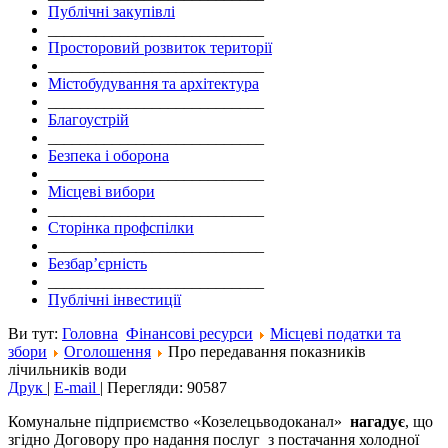
Публічні закупівлі
___________________________
Просторовий розвиток території
___________________________
Містобудування та архітектура
___________________________
Благоустрій
___________________________
Безпека і оборона
___________________________
Місцеві вибори
___________________________
Сторінка профспілки
___________________________
Безбар’єрність
___________________________
Публічні інвестиції
Ви тут:
Головна
Фінансові ресурси
Місцеві податки та
збори
Оголошення
Про передавання показників
лічильників води
Друк
|
E-mail
|
Перегляди: 90587
Комунальне підприємство «Козелецьводоканал»
нагадує
, що
згідно Договору про надання послуг з постачання холодної