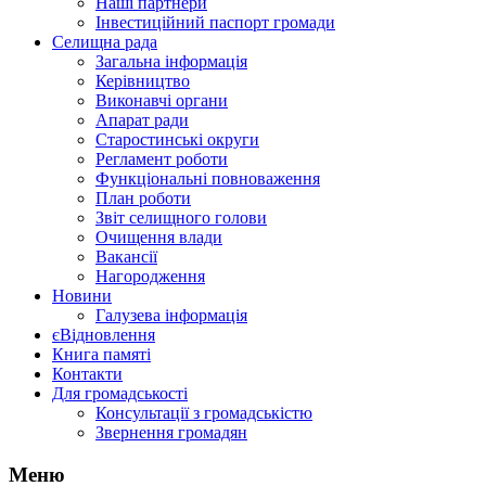
Наші партнери
Інвестиційний паспорт громади
Селищна рада
Загальна інформація
Керівництво
Виконавчі органи
Апарат ради
Старостинські округи
Регламент роботи
Функціональні повноваження
План роботи
Звіт селищного голови
Очищення влади
Вакансії
Нагородження
Новини
Галузева інформація
єВідновлення
Книга памяті
Контакти
Для громадськості
Консультації з громадськістю
Звернення громадян
Меню