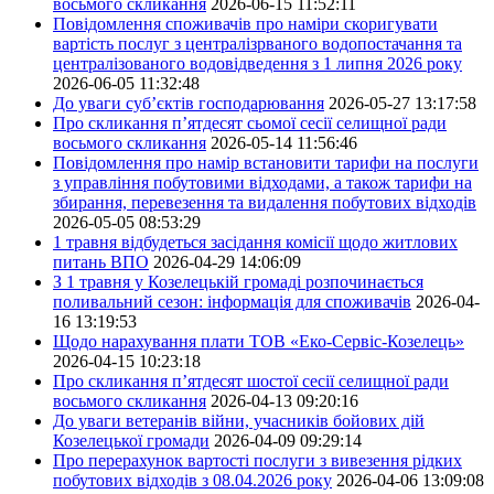
восьмого скликання
2026-06-15 11:52:11
Повідомлення споживачів про наміри скоригувати
вартість послуг з централізрваного водопостачання та
централізованого водовідведення з 1 липня 2026 року
2026-06-05 11:32:48
До уваги суб’єктів господарювання
2026-05-27 13:17:58
Про скликання п’ятдесят сьомої сесії селищної ради
восьмого скликання
2026-05-14 11:56:46
Повідомлення про намір встановити тарифи на послуги
з управління побутовими відходами, а також тарифи на
збирання, перевезення та видалення побутових відходів
2026-05-05 08:53:29
1 травня відбудеться засідання комісії щодо житлових
питань ВПО
2026-04-29 14:06:09
З 1 травня у Козелецькій громаді розпочинається
поливальний сезон: інформація для споживачів
2026-04-
16 13:19:53
Щодо нарахування плати ТОВ «Еко-Сервіс-Козелець»
2026-04-15 10:23:18
Про скликання п’ятдесят шостої сесії селищної ради
восьмого скликання
2026-04-13 09:20:16
До уваги ветеранів війни, учасників бойових дій
Козелецької громади
2026-04-09 09:29:14
Про перерахунок вартості послуги з вивезення рідких
побутових відходів з 08.04.2026 року
2026-04-06 13:09:08