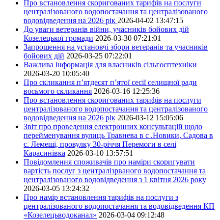
Про встановлення скоригованих тарифів на послуги
централізованого водопостачання та централізованого
водовідведення на 2026 рік
2026-04-02 13:47:15
До уваги ветеранів війни, учасників бойових дій
Козелецької громади
2026-03-30 07:21:01
Запрошення на установчі збори ветеранів та учасників
бойових дій
2026-03-25 07:22:01
Важлива інформація для власників сільгосптехніки
2026-03-20 10:05:40
Про скликання п’ятдесят п’ятої сесії селищної ради
восьмого скликання
2026-03-16 12:25:36
Про встановлення скоригованих тарифів на послуги
централізованого водопостачання та централізованого
водовідведення на 2026 рік
2026-03-12 15:05:06
Звіт про проведення електронних консультацій щодо
перейменування вулиць Травнева в с .Новики, Садова в
с. Лемеші, провулку 30-річчя Перемоги в селі
Карасинівка
2026-03-10 13:57:51
Повідомлення споживачів про наміри скоригувати
вартість послуг з централізрваного водопостачання та
централізованого водовідведення з 1 квітня 2026 року
2026-03-05 13:24:32
Про намір встановлення тарифів на послуги з
централізованого водопостачання та водовідведення КП
«Козелецьводоканал»
2026-03-04 09:12:48