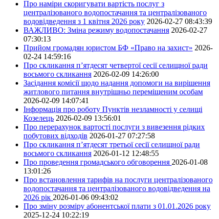
Про наміри скоригувати вартість послуг з
централізованого водопостачання та централізованого
водовідведення з 1 квітня 2026 року
2026-02-27 08:43:39
ВАЖЛИВО: Зміна режиму водопостачання
2026-02-27
07:30:13
Прийом громадян юристом БФ «Право на захист»
2026-
02-24 14:59:16
Про скликання п’ятдесят четвертої сесії селищної ради
восьмого скликання
2026-02-09 14:26:00
Засідання комісії щодо надання допомоги на вирішення
житлового питання внутрішньо переміщеним особам
2026-02-09 14:07:41
Інформація про роботу Пунктів незламності у селищі
Козелець
2026-02-09 13:56:01
Про перерахунок вартості послуги з вивезення рідких
побутових відходів
2026-01-27 07:27:58
Про скликання п’ятдесят третьої сесії селищної ради
восьмого скликання
2026-01-12 12:48:55
Про проведення громадського обговорення
2026-01-08
13:01:26
Про встановлення тарифів на послуги централізованого
водопостачання та централізованого водовідведення на
2026 рік
2026-01-06 09:43:02
Про зміну розміру абонентської плати з 01.01.2026 року
2025-12-24 10:22:19