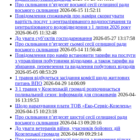
Про скликання п’ятдесят восьмої сесії селищної ради
восьмого скликання
2026-06-15 11:52:11
Повідомлення споживачів про наміри скоригувати
вартість послуг з централізрваного водопостачання та
централізованого водовідведення з 1 липня 2026 року
2026-06-05 11:32:48
До уваги суб’єктів господарювання
2026-05-27 13:17:58
Про скликання п’ятдесят сьомої сесії селищної ради
восьмого скликання
2026-05-14 11:56:46
Повідомлення про намір встановити тарифи на послуги
з управління побутовими відходами, а також тарифи на
збирання, перевезення та видалення побутових відходів
2026-05-05 08:53:29
1 травня відбудеться засідання комісії щодо житлових
питань ВПО
2026-04-29 14:06:09
З 1 травня у Козелецькій громаді розпочинається
поливальний сезон: інформація для споживачів
2026-04-
16 13:19:53
Щодо нарахування плати ТОВ «Еко-Сервіс-Козелець»
2026-04-15 10:23:18
Про скликання п’ятдесят шостої сесії селищної ради
восьмого скликання
2026-04-13 09:20:16
До уваги ветеранів війни, учасників бойових дій
Козелецької громади
2026-04-09 09:29:14
Про перерахунок вартості послуги з вивезення рідких