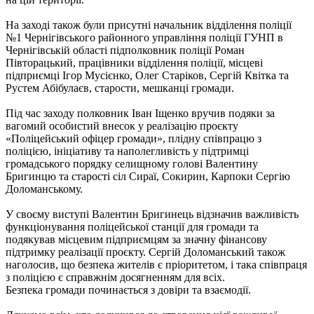
На заході також були присутні начальник відділення поліції
№1 Чернігівського районного управління поліції ГУНП в
Чернігівській області підполковник поліції Роман
Півторацький, працівники відділення поліції, місцеві
підприємці Ігор Мусієнко, Олег Старіков, Сергій Квітка та
Рустем Абібулаєв, старости, мешканці громади.
Під час заходу полковник Іван Іщенко вручив подяки за
вагомий особистий внесок у реалізацію проєкту
«Поліцейський офіцер громади», плідну співпрацю з
поліцією, ініціативу та наполегливість у підтримці
громадського порядку селищному голові Валентину
Бригинцю та старості сіл Сираї, Сокирин, Карпоки Сергію
Доломанському.
У своєму виступі Валентин Бригинець відзначив важливість
функціонування поліцейської станції для громади та
подякував місцевим підприємцям за значну фінансову
підтримку реалізації проєкту. Сергій Доломанський також
наголосив, що безпека жителів є пріоритетом, і така співпраця
з поліцією є справжнім досягненням для всіх.
Безпека громади починається з довіри та взаємодії.