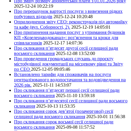
Про зміну розміру абонентської плати з 01.01.2026 року
2025-12-24 10:22:19
Про перерахунок вартості послуги з вивезення рідких
побутових відходів
2025-12-24 10:20:48
Оприлюднення звіту СЕО: реконструкція під автомийку
та кафе (вул. Соборності, 2).
2025-12-19 14:05:01
Про припинення надання послуг з утримання будинків
КП «Козелецьводоканал»: роз’яснення та кроки для
співвласників
2025-12-17 14:07:36
Про скликання п’ятдесят другої сесії селищної ради
восьмого скликання
2025-12-08 13:52:00
Про проведення громадських слухань до проєкту
містобудівної документації на місцевому рівні та Звіту
по СЕО
2025-12-05 09:05:46
Встановлено тарифи для споживачів на послуги
централізованого водопостачання та водовідведення на
2026 рік.
2025-11-11 14:53:07
Про скликання п’ятдесят першої сесії селищної ради
восьмого скликання
2025-11-10 13:59:18
Про скликання п’ятдесятої сесії селищної ради восьмого
скликання
2025-10-13 11:53:35
Про скликання сорок дев’ятої (позачергової) сесії
селищної ради восьмого скликання
2025-10-01 11:56:38
Про скликання сорок восьмої сесії селищної ради
восьмого скликання
2025-09-08 11:57:52