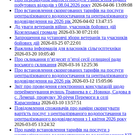
побутових відходів з 08.04.2026 року
2026-04-06 13:09:08
Про встановлення скоригованих тарифів на послуги
централізованого водопостачання та централізованого
водовідведення на 2026 рік
2026-04-02 13:47:15
До уваги ветеранів війни, учасників бойових дій
Козелецької громади
2026-03-30 07:21:01
Запрошення на установчі збори ветеранів та учасників
бойових дій
2026-03-25 07:22:01
Важлива інформація для власників сільгосптехніки
2026-03-20 10:05:40
Про скликання п’ятдесят п’ятої сесії селищної ради
восьмого скликання
2026-03-16 12:25:36
Про встановлення скоригованих тарифів на послуги
централізованого водопостачання та централізованого
водовідведення на 2026 рік
2026-03-12 15:05:06
Звіт про проведення електронних консультацій щодо
перейменування вулиць Травнева в с .Новики, Садова в
с. Лемеші, провулку 30-річчя Перемоги в селі
Карасинівка
2026-03-10 13:57:51
Повідомлення споживачів про наміри скоригувати
вартість послуг з централізрваного водопостачання та
централізованого водовідведення з 1 квітня 2026 року
2026-03-05 13:24:32
Про намір встановлення тарифів на послуги з