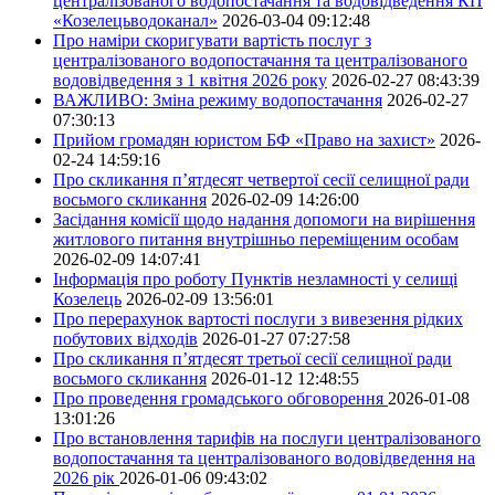
централізованого водопостачання та водовідведення КП
«Козелецьводоканал»
2026-03-04 09:12:48
Про наміри скоригувати вартість послуг з
централізованого водопостачання та централізованого
водовідведення з 1 квітня 2026 року
2026-02-27 08:43:39
ВАЖЛИВО: Зміна режиму водопостачання
2026-02-27
07:30:13
Прийом громадян юристом БФ «Право на захист»
2026-
02-24 14:59:16
Про скликання п’ятдесят четвертої сесії селищної ради
восьмого скликання
2026-02-09 14:26:00
Засідання комісії щодо надання допомоги на вирішення
житлового питання внутрішньо переміщеним особам
2026-02-09 14:07:41
Інформація про роботу Пунктів незламності у селищі
Козелець
2026-02-09 13:56:01
Про перерахунок вартості послуги з вивезення рідких
побутових відходів
2026-01-27 07:27:58
Про скликання п’ятдесят третьої сесії селищної ради
восьмого скликання
2026-01-12 12:48:55
Про проведення громадського обговорення
2026-01-08
13:01:26
Про встановлення тарифів на послуги централізованого
водопостачання та централізованого водовідведення на
2026 рік
2026-01-06 09:43:02