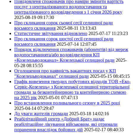
Повідомленя споживачів про наміри змінити вартість
послуг з централізованого водопостачання та
централізованого водовідведення з 1 січня 2026 року
2025-08-19 09:17:30
Про скликання сорок сьомої сесії селищної ради
восьмого скликання
2025-08-11 13:13:43
Статистичне звітування відновлено
2025-07-17 11:23:23
Про скликання сорок шостої сесії селищної ради
восьмого скликання
2025-07-14 12:07:45
Порядок відключення споживачів (абонентів) від мереж
водопостачаннята/або водовідведення КП
«Козелецьводоканал» Козелецької селищної ради
2025-
05-28 08:15:55
Оголошення про наявність вакантних посад у КП
"Козелецьводоканал" селищної ради
2025-05-15 08:45:15
Графік вивезення твердих побутових відходів ТОВ «Еко-
Сервіс-Козелець» з Козелецької селищної територіальної
громади за безконтейнерною та контейнерною схемою
на 2025 рік
2025-05-01 07:47:13
Про встановлення поливального сезону в 2025 році
2025-04-14 07:29:47
До уваги жителів громади
2025-03-18 14:02:16
Реабілітаційний центр «Добрий Брат» надає
реабілітаційне лікування військовим, які отримали
поранення внаслідок бойових дій
2025-02-17 08:40:33