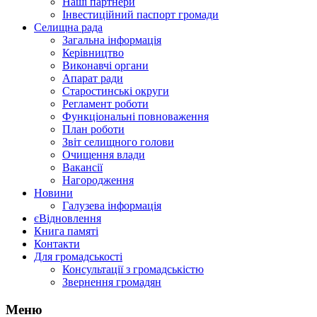
Наші партнери
Інвестиційний паспорт громади
Селищна рада
Загальна інформація
Керівництво
Виконавчі органи
Апарат ради
Старостинські округи
Регламент роботи
Функціональні повноваження
План роботи
Звіт селищного голови
Очищення влади
Вакансії
Нагородження
Новини
Галузева інформація
єВідновлення
Книга памяті
Контакти
Для громадськості
Консультації з громадськістю
Звернення громадян
Меню