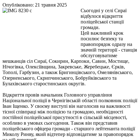
Опубліковано: 21 травня 2025
Сьогодні у селі Сираї
відбулося відкриття
поліцейської станції
громади.
Цей важливий крок
посилює безпеку та
правопорядок одразу на
значній території - станція
обслуговуватиме
мешканців сіл Сираї, Сокирин, Карпоки, Савин, Мостище,
Нічогівка, Олексіївщина, Закревське, Жеребецьке, Єрків,
Тополі, Гарбузин, а також Бригинцівського, Омелянівського,
Озерненського, Скрипчинського, Бобруйківського та
Булахівського старостинських округів.
Відкриття провів начальник Головного управління
Національної поліції в Чернігівській області полковник поліції
Іван Іщенко. У своєму виступі він наголосив на важливості
тісної співпраці між поліцією та громадою, необхідності
постійної поліцейської присутності в сільській місцевості,
особливо в умовах сьогодення. Також він представив
поліцейського офіцера громади - старшого лейтенанта поліції
Миколу Ринву, який відтепер відповідатиме за правопорядок
на цій території.