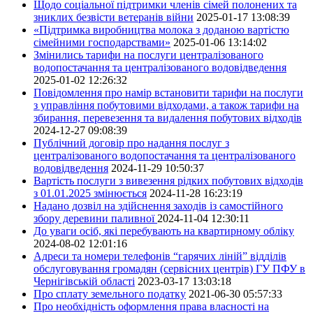
Щодо соціальної підтримки членів сімей полонених та
зниклих безвісти ветеранів війни
2025-01-17 13:08:39
«Підтримка виробництва молока з доданою вартістю
сімейними господарствами»
2025-01-06 13:14:02
Змінились тарифи на послуги централізованого
водопостачання та централізованого водовідведення
2025-01-02 12:26:32
Повідомлення про намір встановити тарифи на послуги
з управління побутовими відходами, а також тарифи на
збирання, перевезення та видалення побутових відходів
2024-12-27 09:08:39
Публічний договір про надання послуг з
централізованого водопостачання та централізованого
водовідведення
2024-11-29 10:50:37
Вартість послуги з вивезення рідких побутових відходів
з 01.01.2025 змінюється
2024-11-28 16:23:19
Надано дозвіл на здійснення заходів із самостійного
збору деревини паливної
2024-11-04 12:30:11
До уваги осіб, які перебувають на квартирному обліку
2024-08-02 12:01:16
Адреси та номери телефонів “гарячих ліній” відділів
обслуговування громадян (сервісних центрів) ГУ ПФУ в
Чернігівській області
2023-03-17 13:03:18
Про сплату земельного податку
2021-06-30 05:57:33
Про необхідність оформлення права власності на