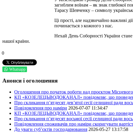
загиблим воїнам – як знак глибокої по
Тарасу Шевченку – символу української
Ці прості, але надзвичайно важливі ді
починається з кожного з нас.
Нехай День Соборності України стане 
нашої країни.
0
Whatsapp
Анонси і оголошення
Оголошення про початок роботи над проєктом Місцевого 
КП «КОЗЕЛЕЦЬВОДОКАНАЛ» повідомляє, що проведено пер
Про скликання п’ятдесят дев’ятої сесії селищної ради во
Повідомлення про наміри
2026-07-07 11:34:47
КП «КОЗЕЛЕЦЬВОДОКАНАЛ» повідомляє, що проведено пер
Про скликання п’ятдесят восьмої сесії селищної ради вос
Повідомлення споживачів про наміри скоригувати вартіст
До уваги суб’єктів господарювання
2026-05-27 13:17:58