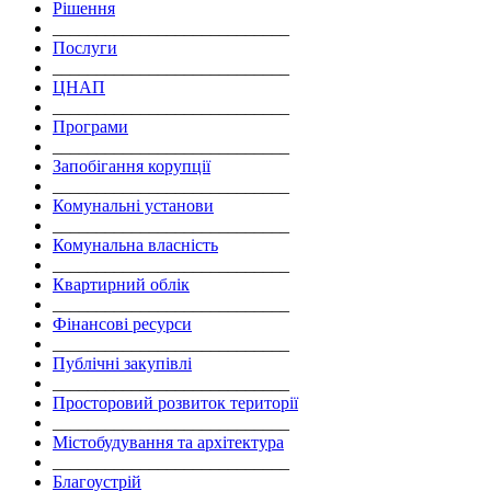
Рішення
___________________________
Послуги
___________________________
ЦНАП
___________________________
Програми
___________________________
Запобігання корупції
___________________________
Комунальні установи
___________________________
Комунальна власність
___________________________
Квартирний облік
___________________________
Фінансові ресурси
___________________________
Публічні закупівлі
___________________________
Просторовий розвиток території
___________________________
Містобудування та архітектура
___________________________
Благоустрій