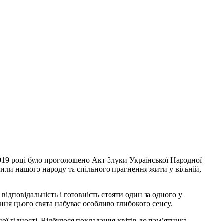
1919 році було проголошено Акт Злуки Української Народної
сили нашого народу та спільного прагнення жити у вільній,
відповідальність і готовність стояти один за одного у
ння цього свята набуває особливо глибокого сенсу.
ї гідності. Відбулося покладання квітів до пам’ятника