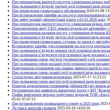
Про перерахунок вартості послуги з вивезення рідких поб
Про скликання п’ятдесят третьої сесії селищної ради вос
Про проведення громадського обговорення
2026-01-08 13
Про встановлення тарифів на послуги централізованого в
Про зміну розміру абонентської плати з 01.01.2026 року
2
Про перерахунок вартості послуги з вивезення рідких поб
Оприлюднення звіту СЕО: реконструкція під автомийку та 
Про припинення надання послуг з утримання будинків КП
Про скликання п’ятдесят другої сесії селищної ради вось
Про проведення громадських слухань до проєкту містобуд
Встановлено тарифи для споживачів на послуги централіз
Про скликання п’ятдесят першої сесії селищної ради вос
Про скликання п’ятдесятої сесії селищної ради восьмого 
Про скликання сорок дев’ятої (позачергової) сесії селищ
Про скликання сорок восьмої сесії селищної ради восьмо
Повідомленя споживачів про наміри змінити вартість посл
Про скликання сорок сьомої сесії селищної ради восьмог
Статистичне звітування відновлено
2025-07-17 11:23:23
Про скликання сорок шостої сесії селищної ради восьмог
Порядок відключення споживачів (абонентів) від мереж 
Оголошення про наявність вакантних посад у КП "Козел
Графік вивезення твердих побутових відходів ТОВ «Еко-С
05-01 07:47:13
Про встановлення поливального сезону в 2025 році
2025-
До уваги жителів громади
2025-03-18 14:02:16