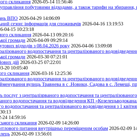
мого скликання
2026-05-14 11:56:46
управління побутовими відходами, а також тарифи на збирання, 
тань ВПО
2026-04-29 14:06:09
ьний сезон: інформація для споживачів
2026-04-16 13:19:53
6-04-15 10:23:18
ьмого скликання
2026-04-13 09:20:16
ької громади
2026-04-09 09:29:14
тових відходів з 08.04.2026 року
2026-04-06 13:09:08
алізованого водопостачання та централізованого водовідведення
ької громади
2026-03-30 07:21:01
йових дій
2026-03-25 07:22:01
3-20 10:05:40
мого скликання
2026-03-16 12:25:36
алізованого водопостачання та централізованого водовідведення
йменування вулиць Травнева в с .Новики, Садова в с. Лемеші, пр
 послуг з централізрваного водопостачання та централізованого 
ованого водопостачання та водовідведення КП «Козелецьводокана
го водопостачання та централізованого водовідведення з 1 квітня
:30:13
-24 14:59:16
осьмого скликання
2026-02-09 14:26:00
житлового питання внутрішньо переміщеним особам
2026-02-09 1
елець
2026-02-09 13:56:01