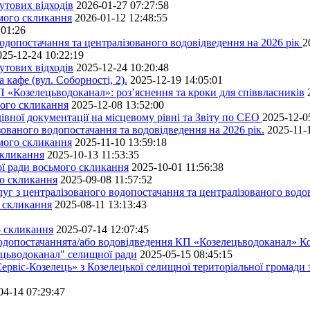
утових відходів
2026-01-27 07:27:58
ьмого скликання
2026-01-12 12:48:55
:01:26
одопостачання та централізованого водовідведення на 2026 рік
2
025-12-24 10:22:19
утових відходів
2025-12-24 10:20:48
кафе (вул. Соборності, 2).
2025-12-19 14:05:01
 «Козелецьводоканал»: роз’яснення та кроки для співвласників
мого скликання
2025-12-08 13:52:00
івної документації на місцевому рівні та Звіту по СЕО
2025-12-0
ованого водопостачання та водовідведення на 2026 рік.
2025-11-
ьмого скликання
2025-11-10 13:59:18
скликання
2025-10-13 11:53:35
ної ради восьмого скликання
2025-10-01 11:56:38
го скликання
2025-09-08 11:57:52
уг з централізованого водопостачання та централізованого водов
о скликання
2025-08-11 13:13:43
о скликання
2025-07-14 12:07:45
водопостачаннята/або водовідведення КП «Козелецьводоканал» Ко
ецьводоканал" селищної ради
2025-05-15 08:45:15
ервіс-Козелець» з Козелецької селищної територіальної громади
04-14 07:29:47