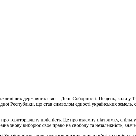
йважливіших державних свят – День Соборності. Це день, коли у 
одної Республіки, що став символом єдності українських земель, 
 про територіальну цілісність. Це про взаємну підтримку, спільну 
аїна знову виборює своє право на свободу та незалежність, значе
і України відзначили заходами вшанування пам’яті та національно