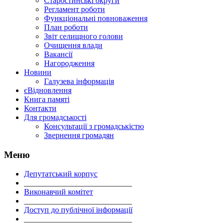
Старостинські округи
Регламент роботи
Функціональні повноваження
План роботи
Звіт селищного голови
Очищення влади
Вакансії
Нагородження
Новини
Галузева інформація
єВідновлення
Книга памяті
Контакти
Для громадськості
Консультації з громадськістю
Звернення громадян
Меню
Депутатський корпус
___________________________
Виконавчий комітет
___________________________
Доступ до публічної інформації
___________________________