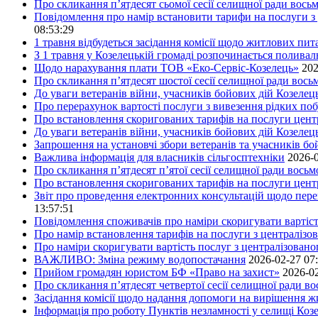
Про скликання п’ятдесят сьомої сесії селищної ради вось
Повідомлення про намір встановити тарифи на послуги з 
08:53:29
1 травня відбудеться засідання комісії щодо житлових пи
З 1 травня у Козелецькій громаді розпочинається поливал
Щодо нарахування плати ТОВ «Еко-Сервіс-Козелець»
202
Про скликання п’ятдесят шостої сесії селищної ради вос
До уваги ветеранів війни, учасників бойових дій Козелец
Про перерахунок вартості послуги з вивезення рідких побу
Про встановлення скоригованих тарифів на послуги центр
До уваги ветеранів війни, учасників бойових дій Козелец
Запрошення на установчі збори ветеранів та учасників бо
Важлива інформація для власників сільгосптехніки
2026-0
Про скликання п’ятдесят п’ятої сесії селищної ради вось
Про встановлення скоригованих тарифів на послуги центр
Звіт про проведення електронних консультацій щодо пере
13:57:51
Повідомлення споживачів про наміри скоригувати вартість
Про намір встановлення тарифів на послуги з централіз
Про наміри скоригувати вартість послуг з централізовано
ВАЖЛИВО: Зміна режиму водопостачання
2026-02-27 07
Прийом громадян юристом БФ «Право на захист»
2026-02
Про скликання п’ятдесят четвертої сесії селищної ради в
Засідання комісії щодо надання допомоги на вирішення 
Інформація про роботу Пунктів незламності у селищі Коз