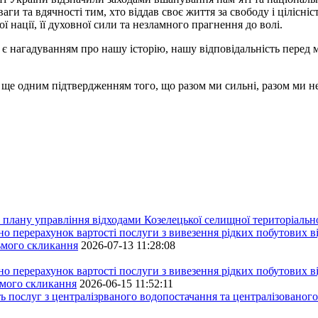
ваги та вдячності тим, хто віддав своє життя за свободу і цілісн
 нації, її духовної сили та незламного прагнення до волі.
ї є нагадуванням про нашу історію, нашу відповідальність перед
ще одним підтвердженням того, що разом ми сильні, разом ми не
плану управління відходами Козелецької селищної територіальн
ерахунок вартості послуги з вивезення рідких побутових ві
сьмого скликання
2026-07-13 11:28:08
ерахунок вартості послуги з вивезення рідких побутових ві
ьмого скликання
2026-06-15 11:52:11
ь послуг з централізрваного водопостачання та централізованого