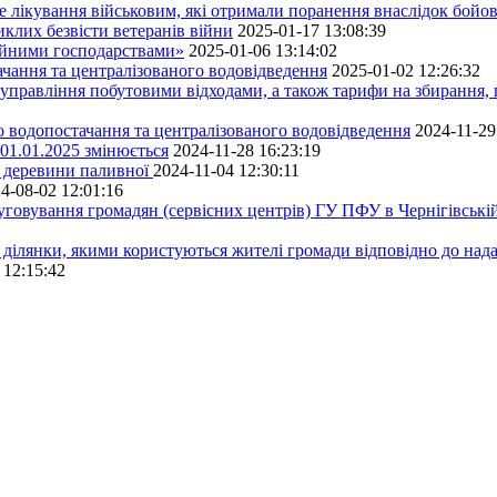
е лікування військовим, які отримали поранення внаслідок бойов
клих безвісти ветеранів війни
2025-01-17 13:08:39
ейними господарствами»
2025-01-06 13:14:02
чання та централізованого водовідведення
2025-01-02 12:26:32
управління побутовими відходами, а також тарифи на збирання, 
о водопостачання та централізованого водовідведення
2024-11-29
 01.01.2025 змінюється
2024-11-28 16:23:19
ру деревини паливної
2024-11-04 12:30:11
4-08-02 12:01:16
луговування громадян (сервісних центрів) ГУ ПФУ в Чернігівській
 ділянки, якими користуються жителі громади відповідно до над
 12:15:42