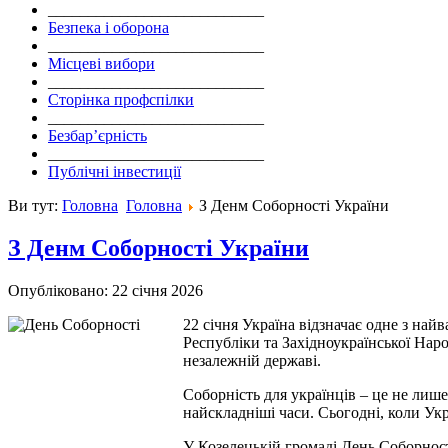
___________________________
Безпека і оборона
___________________________
Місцеві вибори
___________________________
Сторінка профспілки
___________________________
Безбар’єрність
___________________________
Публічні інвестиції
Ви тут:
Головна
Головна
З Денм Соборності України
З Денм Соборності України
Опубліковано: 22 січня 2026
22 січня Україна відзначає одне з на
Республіки та Західноукраїнської Нар
незалежній державі.
Соборність для українців – це не лише
найскладніші часи. Сьогодні, коли Укр
У Козелецькій громаді День Соборност