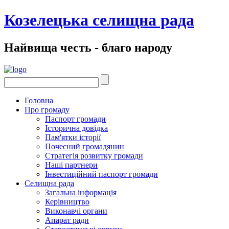
Козелецька селищна рада
Найвища честь - благо народу
Головна
Про громаду
Паспорт громади
Історична довідка
Пам'ятки історії
Почесний громадянин
Стратегія розвитку громади
Наші партнери
Інвестиційний паспорт громади
Селищна рада
Загальна інформація
Керівництво
Виконавчі органи
Апарат ради