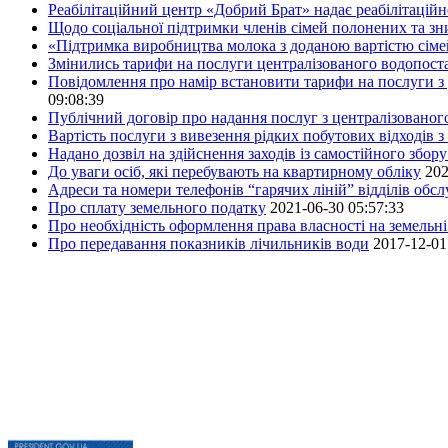
Реабілітаційний центр «Добрий Брат» надає реабілітаційн
Щодо соціальної підтримки членів сімей полонених та зни
«Підтримка виробництва молока з доданою вартістю сім
Змінились тарифи на послуги централізованого водопоста
Повідомлення про намір встановити тарифи на послуги з 
09:08:39
Публічний договір про надання послуг з централізованог
Вартість послуги з вивезення рідких побутових відходів з
Надано дозвіл на здійснення заходів із самостійного збо
До уваги осіб, які перебувають на квартирному обліку
202
Адреси та номери телефонів “гарячих ліній” відділів обс
Про сплату земельного податку
2021-06-30 05:57:33
Про необхідність оформлення права власності на земельні
Про передавання показників лічильників води
2017-12-01