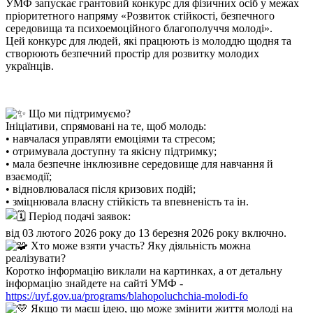
УМФ запускає грантовий конкурс для фізичних осіб у межах
пріоритетного напряму «Розвиток стійкості, безпечного
середовища та психоемоційного благополуччя молоді».
Цей конкурс для людей, які працюють із молоддю щодня та
створюють безпечний простір для розвитку молодих
українців.
Що ми підтримуємо?
Ініціативи, спрямовані на те, щоб молодь:
• навчалася управляти емоціями та стресом;
• отримувала доступну та якісну підтримку;
• мала безпечне інклюзивне середовище для навчання й
взаємодії;
• відновлювалася після кризових подій;
• зміцнювала власну стійкість та впевненість та ін.
Період подачі заявок:
від 03 лютого 2026 року до 13 березня 2026 року включно.
Хто може взяти участь? Яку діяльність можна
реалізувати?
Коротко інформацію виклали на картинках, а от детальну
інформацію знайдете на сайті УМФ -
https://uyf.gov.ua/programs/blahopoluchchia-molodi-fo
Якщо ти маєш ідею, що може змінити життя молоді на