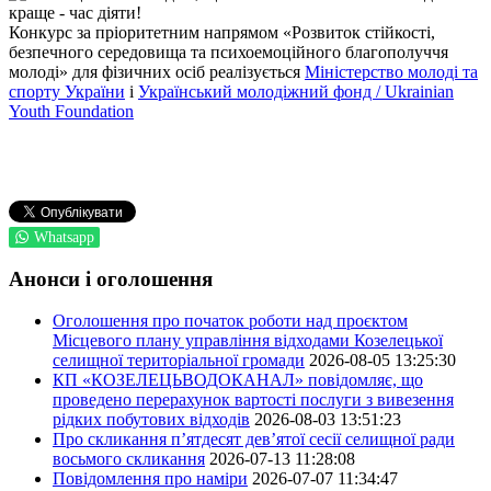
краще - час діяти!
Конкурс за пріоритетним напрямом «Розвиток стійкості,
безпечного середовища та психоемоційного благополуччя
молоді» для фізичних осіб реалізується
Міністерство молоді та
спорту України
і
Український молодіжний фонд / Ukrainian
Youth Foundation
Whatsapp
Анонси і оголошення
Оголошення про початок роботи над проєктом
Місцевого плану управління відходами Козелецької
селищної територіальної громади
2026-08-05 13:25:30
КП «КОЗЕЛЕЦЬВОДОКАНАЛ» повідомляє, що
проведено перерахунок вартості послуги з вивезення
рідких побутових відходів
2026-08-03 13:51:23
Про скликання п’ятдесят дев’ятої сесії селищної ради
восьмого скликання
2026-07-13 11:28:08
Повідомлення про наміри
2026-07-07 11:34:47