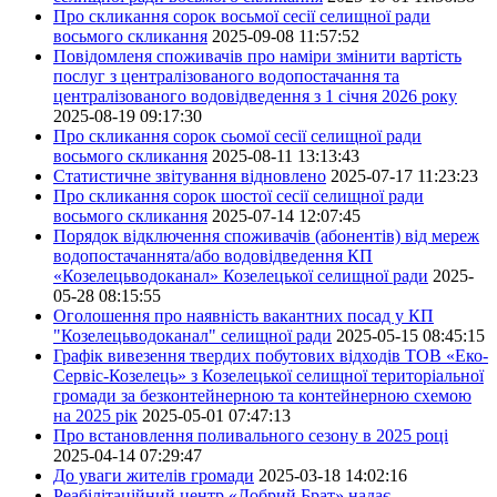
Про скликання сорок восьмої сесії селищної ради
восьмого скликання
2025-09-08 11:57:52
Повідомленя споживачів про наміри змінити вартість
послуг з централізованого водопостачання та
централізованого водовідведення з 1 січня 2026 року
2025-08-19 09:17:30
Про скликання сорок сьомої сесії селищної ради
восьмого скликання
2025-08-11 13:13:43
Статистичне звітування відновлено
2025-07-17 11:23:23
Про скликання сорок шостої сесії селищної ради
восьмого скликання
2025-07-14 12:07:45
Порядок відключення споживачів (абонентів) від мереж
водопостачаннята/або водовідведення КП
«Козелецьводоканал» Козелецької селищної ради
2025-
05-28 08:15:55
Оголошення про наявність вакантних посад у КП
"Козелецьводоканал" селищної ради
2025-05-15 08:45:15
Графік вивезення твердих побутових відходів ТОВ «Еко-
Сервіс-Козелець» з Козелецької селищної територіальної
громади за безконтейнерною та контейнерною схемою
на 2025 рік
2025-05-01 07:47:13
Про встановлення поливального сезону в 2025 році
2025-04-14 07:29:47
До уваги жителів громади
2025-03-18 14:02:16
Реабілітаційний центр «Добрий Брат» надає