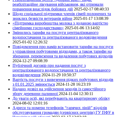
реабілітаційне лікування військовим, які отримали
поранення внаслідок бойових дій
2025-02-17 08:40:33
Щодо соціальної підтримки членів сімей полонених та
зниклих безвісти ветеранів війни
2025-01-17 13:08:39
«Підтримка виробництва молока з доданою вартістю
сімейними господарствами»
2025-01-06 13:14:02
Змінились тарифи на послуги централізованого
водопостачання та централізованого водовідведення
2025-01-02 12:26:32
Повідомлення про намір встановити тарифи на послуги
з управління побутовими відходами, а також тарифи на
збирання, перевезення та видалення побутових відходів
2024-12-27 09:08:39
Публічний договір про надання послуг з
централізованого водопостачання та централізованого
водовідведення
2024-11-29 10:50:37
Вартість послуги з вивезення рідких побутових відходів
з 01.01.2025 змінюється
2024-11-28 16:23:19
Надано дозвіл на здійснення заходів із самостійного
збору деревини паливної
2024-11-04 12:30:11
До уваги осіб, які перебувають на квартирному обліку
2024-08-02 12:01:16
Адреси та номери телефонів “гарячих ліній” відділів
обслуговування громадян (сервісних центрів) ГУ ПФУ в