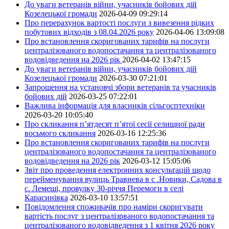
До уваги ветеранів війни, учасників бойових дій
Козелецької громади
2026-04-09 09:29:14
Про перерахунок вартості послуги з вивезення рідких
побутових відходів з 08.04.2026 року
2026-04-06 13:09:08
Про встановлення скоригованих тарифів на послуги
централізованого водопостачання та централізованого
водовідведення на 2026 рік
2026-04-02 13:47:15
До уваги ветеранів війни, учасників бойових дій
Козелецької громади
2026-03-30 07:21:01
Запрошення на установчі збори ветеранів та учасників
бойових дій
2026-03-25 07:22:01
Важлива інформація для власників сільгосптехніки
2026-03-20 10:05:40
Про скликання п’ятдесят п’ятої сесії селищної ради
восьмого скликання
2026-03-16 12:25:36
Про встановлення скоригованих тарифів на послуги
централізованого водопостачання та централізованого
водовідведення на 2026 рік
2026-03-12 15:05:06
Звіт про проведення електронних консультацій щодо
перейменування вулиць Травнева в с .Новики, Садова в
с. Лемеші, провулку 30-річчя Перемоги в селі
Карасинівка
2026-03-10 13:57:51
Повідомлення споживачів про наміри скоригувати
вартість послуг з централізрваного водопостачання та
централізованого водовідведення з 1 квітня 2026 року