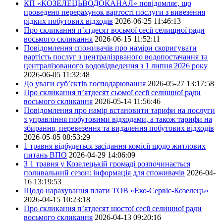
КП «КОЗЕЛЕЦЬВОДОКАНАЛ» повідомляє, що
проведено перерахунок вартості послуги з вивезення
рідких побутових відходів
2026-06-25 11:46:13
Про скликання п’ятдесят восьмої сесії селищної ради
восьмого скликання
2026-06-15 11:52:11
Повідомлення споживачів про наміри скоригувати
вартість послуг з централізрваного водопостачання та
централізованого водовідведення з 1 липня 2026 року
2026-06-05 11:32:48
До уваги суб’єктів господарювання
2026-05-27 13:17:58
Про скликання п’ятдесят сьомої сесії селищної ради
восьмого скликання
2026-05-14 11:56:46
Повідомлення про намір встановити тарифи на послуги
з управління побутовими відходами, а також тарифи на
збирання, перевезення та видалення побутових відходів
2026-05-05 08:53:29
1 травня відбудеться засідання комісії щодо житлових
питань ВПО
2026-04-29 14:06:09
З 1 травня у Козелецькій громаді розпочинається
поливальний сезон: інформація для споживачів
2026-04-
16 13:19:53
Щодо нарахування плати ТОВ «Еко-Сервіс-Козелець»
2026-04-15 10:23:18
Про скликання п’ятдесят шостої сесії селищної ради
восьмого скликання
2026-04-13 09:20:16