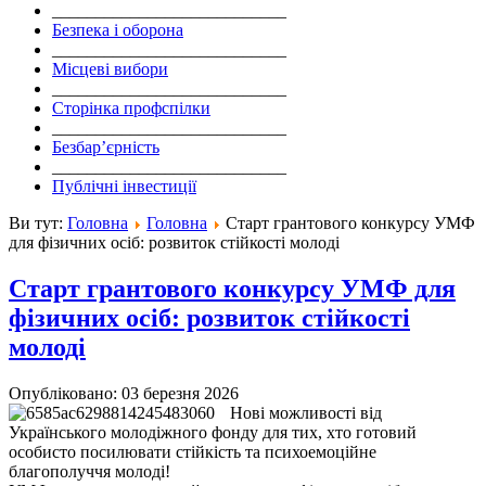
___________________________
Безпека і оборона
___________________________
Місцеві вибори
___________________________
Сторінка профспілки
___________________________
Безбар’єрність
___________________________
Публічні інвестиції
Ви тут:
Головна
Головна
Старт грантового конкурсу УМФ
для фізичних осіб: розвиток стійкості молоді
Старт грантового конкурсу УМФ для
фізичних осіб: розвиток стійкості
молоді
Опубліковано: 03 березня 2026
Нові можливості від
Українського молодіжного фонду для тих, хто готовий
особисто посилювати стійкість та психоемоційне
благополуччя молоді!