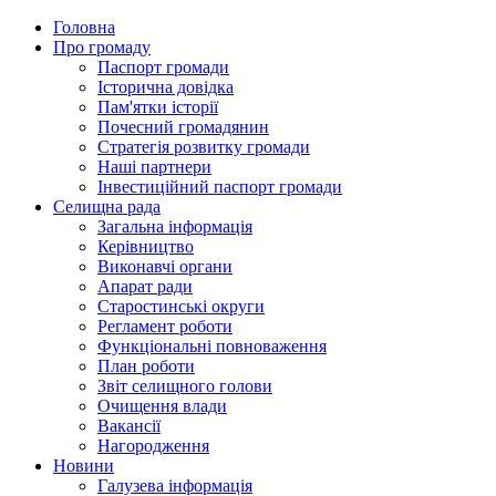
Головна
Про громаду
Паспорт громади
Історична довідка
Пам'ятки історії
Почесний громадянин
Стратегія розвитку громади
Наші партнери
Інвестиційний паспорт громади
Селищна рада
Загальна інформація
Керівництво
Виконавчі органи
Апарат ради
Старостинські округи
Регламент роботи
Функціональні повноваження
План роботи
Звіт селищного голови
Очищення влади
Вакансії
Нагородження
Новини
Галузева інформація