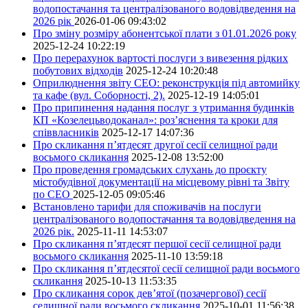
водопостачання та централізованого водовідведення на
2026 рік
2026-01-06 09:43:02
Про зміну розміру абонентської плати з 01.01.2026 року
2025-12-24 10:22:19
Про перерахунок вартості послуги з вивезення рідких
побутових відходів
2025-12-24 10:20:48
Оприлюднення звіту СЕО: реконструкція під автомийку
та кафе (вул. Соборності, 2).
2025-12-19 14:05:01
Про припинення надання послуг з утримання будинків
КП «Козелецьводоканал»: роз’яснення та кроки для
співвласників
2025-12-17 14:07:36
Про скликання п’ятдесят другої сесії селищної ради
восьмого скликання
2025-12-08 13:52:00
Про проведення громадських слухань до проєкту
містобудівної документації на місцевому рівні та Звіту
по СЕО
2025-12-05 09:05:46
Встановлено тарифи для споживачів на послуги
централізованого водопостачання та водовідведення на
2026 рік.
2025-11-11 14:53:07
Про скликання п’ятдесят першої сесії селищної ради
восьмого скликання
2025-11-10 13:59:18
Про скликання п’ятдесятої сесії селищної ради восьмого
скликання
2025-10-13 11:53:35
Про скликання сорок дев’ятої (позачергової) сесії
селищної ради восьмого скликання
2025-10-01 11:56:38