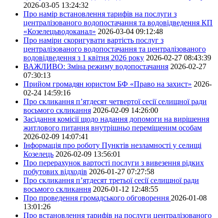
2026-03-05 13:24:32
Про намір встановлення тарифів на послуги з
централізованого водопостачання та водовідведення КП
«Козелецьводоканал»
2026-03-04 09:12:48
Про наміри скоригувати вартість послуг з
централізованого водопостачання та централізованого
водовідведення з 1 квітня 2026 року
2026-02-27 08:43:39
ВАЖЛИВО: Зміна режиму водопостачання
2026-02-27
07:30:13
Прийом громадян юристом БФ «Право на захист»
2026-
02-24 14:59:16
Про скликання п’ятдесят четвертої сесії селищної ради
восьмого скликання
2026-02-09 14:26:00
Засідання комісії щодо надання допомоги на вирішення
житлового питання внутрішньо переміщеним особам
2026-02-09 14:07:41
Інформація про роботу Пунктів незламності у селищі
Козелець
2026-02-09 13:56:01
Про перерахунок вартості послуги з вивезення рідких
побутових відходів
2026-01-27 07:27:58
Про скликання п’ятдесят третьої сесії селищної ради
восьмого скликання
2026-01-12 12:48:55
Про проведення громадського обговорення
2026-01-08
13:01:26
Про встановлення тарифів на послуги централізованого