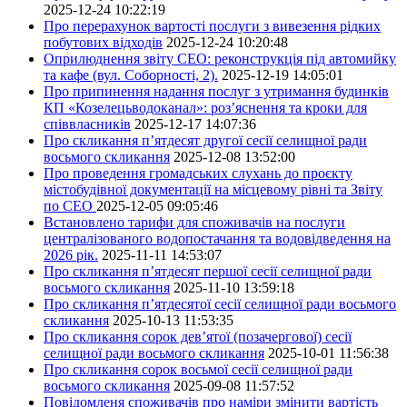
2025-12-24 10:22:19
Про перерахунок вартості послуги з вивезення рідких
побутових відходів
2025-12-24 10:20:48
Оприлюднення звіту СЕО: реконструкція під автомийку
та кафе (вул. Соборності, 2).
2025-12-19 14:05:01
Про припинення надання послуг з утримання будинків
КП «Козелецьводоканал»: роз’яснення та кроки для
співвласників
2025-12-17 14:07:36
Про скликання п’ятдесят другої сесії селищної ради
восьмого скликання
2025-12-08 13:52:00
Про проведення громадських слухань до проєкту
містобудівної документації на місцевому рівні та Звіту
по СЕО
2025-12-05 09:05:46
Встановлено тарифи для споживачів на послуги
централізованого водопостачання та водовідведення на
2026 рік.
2025-11-11 14:53:07
Про скликання п’ятдесят першої сесії селищної ради
восьмого скликання
2025-11-10 13:59:18
Про скликання п’ятдесятої сесії селищної ради восьмого
скликання
2025-10-13 11:53:35
Про скликання сорок дев’ятої (позачергової) сесії
селищної ради восьмого скликання
2025-10-01 11:56:38
Про скликання сорок восьмої сесії селищної ради
восьмого скликання
2025-09-08 11:57:52
Повідомленя споживачів про наміри змінити вартість