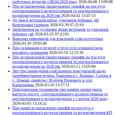
побутових відходів з 08.04.2026 року
2026-04-06 13:09:08
Про встановлення скоригованих тарифів на послуги
централізованого водопостачання та централізованого
водовідведення на 2026 рік
2026-04-02 13:47:15
До уваги ветеранів війни, учасників бойових дій
Козелецької громади
2026-03-30 07:21:01
Запрошення на установчі збори ветеранів та учасників
бойових дій
2026-03-25 07:22:01
Важлива інформація для власників сільгосптехніки
2026-03-20 10:05:40
Про скликання п’ятдесят п’ятої сесії селищної ради
восьмого скликання
2026-03-16 12:25:36
Про встановлення скоригованих тарифів на послуги
централізованого водопостачання та централізованого
водовідведення на 2026 рік
2026-03-12 15:05:06
Звіт про проведення електронних консультацій щодо
перейменування вулиць Травнева в с .Новики, Садова в
с. Лемеші, провулку 30-річчя Перемоги в селі
Карасинівка
2026-03-10 13:57:51
Повідомлення споживачів про наміри скоригувати
вартість послуг з централізрваного водопостачання та
централізованого водовідведення з 1 квітня 2026 року
2026-03-05 13:24:32
Про намір встановлення тарифів на послуги з
централізованого водопостачання та водовідведення КП