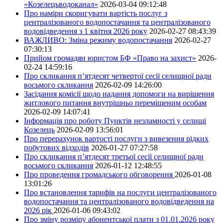
«Козелецьводоканал»
2026-03-04 09:12:48
Про наміри скоригувати вартість послуг з
централізованого водопостачання та централізованого
водовідведення з 1 квітня 2026 року
2026-02-27 08:43:39
ВАЖЛИВО: Зміна режиму водопостачання
2026-02-27
07:30:13
Прийом громадян юристом БФ «Право на захист»
2026-
02-24 14:59:16
Про скликання п’ятдесят четвертої сесії селищної ради
восьмого скликання
2026-02-09 14:26:00
Засідання комісії щодо надання допомоги на вирішення
житлового питання внутрішньо переміщеним особам
2026-02-09 14:07:41
Інформація про роботу Пунктів незламності у селищі
Козелець
2026-02-09 13:56:01
Про перерахунок вартості послуги з вивезення рідких
побутових відходів
2026-01-27 07:27:58
Про скликання п’ятдесят третьої сесії селищної ради
восьмого скликання
2026-01-12 12:48:55
Про проведення громадського обговорення
2026-01-08
13:01:26
Про встановлення тарифів на послуги централізованого
водопостачання та централізованого водовідведення на
2026 рік
2026-01-06 09:43:02
Про зміну розміру абонентської плати з 01.01.2026 року