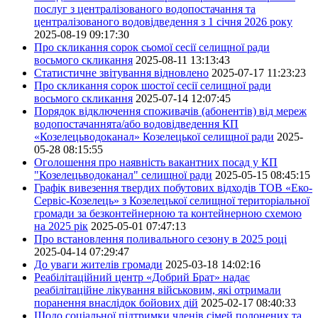
послуг з централізованого водопостачання та
централізованого водовідведення з 1 січня 2026 року
2025-08-19 09:17:30
Про скликання сорок сьомої сесії селищної ради
восьмого скликання
2025-08-11 13:13:43
Статистичне звітування відновлено
2025-07-17 11:23:23
Про скликання сорок шостої сесії селищної ради
восьмого скликання
2025-07-14 12:07:45
Порядок відключення споживачів (абонентів) від мереж
водопостачаннята/або водовідведення КП
«Козелецьводоканал» Козелецької селищної ради
2025-
05-28 08:15:55
Оголошення про наявність вакантних посад у КП
"Козелецьводоканал" селищної ради
2025-05-15 08:45:15
Графік вивезення твердих побутових відходів ТОВ «Еко-
Сервіс-Козелець» з Козелецької селищної територіальної
громади за безконтейнерною та контейнерною схемою
на 2025 рік
2025-05-01 07:47:13
Про встановлення поливального сезону в 2025 році
2025-04-14 07:29:47
До уваги жителів громади
2025-03-18 14:02:16
Реабілітаційний центр «Добрий Брат» надає
реабілітаційне лікування військовим, які отримали
поранення внаслідок бойових дій
2025-02-17 08:40:33
Щодо соціальної підтримки членів сімей полонених та