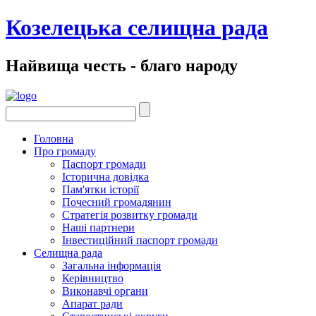
Козелецька селищна рада
Найвища честь - благо народу
Головна
Про громаду
Паспорт громади
Історична довідка
Пам'ятки історії
Почесний громадянин
Стратегія розвитку громади
Наші партнери
Інвестиційний паспорт громади
Селищна рада
Загальна інформація
Керівництво
Виконавчі органи
Апарат ради