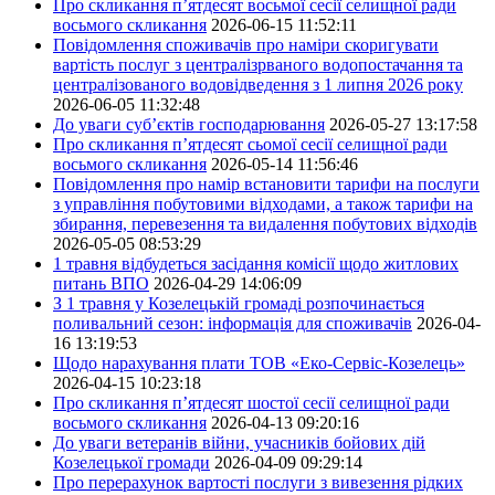
Про скликання п’ятдесят восьмої сесії селищної ради
восьмого скликання
2026-06-15 11:52:11
Повідомлення споживачів про наміри скоригувати
вартість послуг з централізрваного водопостачання та
централізованого водовідведення з 1 липня 2026 року
2026-06-05 11:32:48
До уваги суб’єктів господарювання
2026-05-27 13:17:58
Про скликання п’ятдесят сьомої сесії селищної ради
восьмого скликання
2026-05-14 11:56:46
Повідомлення про намір встановити тарифи на послуги
з управління побутовими відходами, а також тарифи на
збирання, перевезення та видалення побутових відходів
2026-05-05 08:53:29
1 травня відбудеться засідання комісії щодо житлових
питань ВПО
2026-04-29 14:06:09
З 1 травня у Козелецькій громаді розпочинається
поливальний сезон: інформація для споживачів
2026-04-
16 13:19:53
Щодо нарахування плати ТОВ «Еко-Сервіс-Козелець»
2026-04-15 10:23:18
Про скликання п’ятдесят шостої сесії селищної ради
восьмого скликання
2026-04-13 09:20:16
До уваги ветеранів війни, учасників бойових дій
Козелецької громади
2026-04-09 09:29:14
Про перерахунок вартості послуги з вивезення рідких