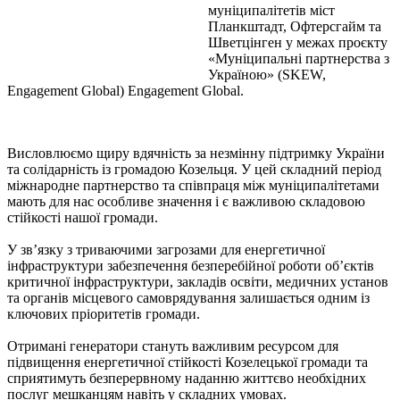
муніципалітетів міст
Планкштадт, Офтерсгайм та
Шветцінген у межах проєкту
«Муніципальні партнерства з
Україною» (SKEW,
Engagement Global) Engagement Global.
Висловлюємо щиру вдячність за незмінну підтримку України
та солідарність із громадою Козельця. У цей складний період
міжнародне партнерство та співпраця між муніципалітетами
мають для нас особливе значення і є важливою складовою
стійкості нашої громади.
У зв’язку з триваючими загрозами для енергетичної
інфраструктури забезпечення безперебійної роботи об’єктів
критичної інфраструктури, закладів освіти, медичних установ
та органів місцевого самоврядування залишається одним із
ключових пріоритетів громади.
Отримані генератори стануть важливим ресурсом для
підвищення енергетичної стійкості Козелецької громади та
сприятимуть безперервному наданню життєво необхідних
послуг мешканцям навіть у складних умовах.