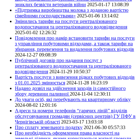
зниклих безвісти ветеранів війни
2025-01-17 13:08:39
«Підтримка виробництва молока з доданою вартістю
сімейними господарствами»
2025-01-06 13:14:02
Змінились тарифи на послуги централізованого
водопостачання та централізованого водовідведення
2025-01-02 12:26:32
Повідомлення про намір встановити тарифи на послуги
з управління побутовими відходами, а також тарифи на
збирання, перевезення та видалення побутових відходів
2024-12-27 09:08:39
Публічний договір про надання послуг з
централізованого водопостачання та централізованого
водовідведення
2024-11-29 10:50:37
Вартість послуги з вивезення рідких побутових відходів
з 01.01.2025 змінюється
2024-11-28 16:23:19
Надано дозвіл на здійснення заходів із самостійного
збору деревини паливної
2024-11-04 12:30:11
До уваги осіб, які перебувають на квартирному обліку
2024-08-02 12:01:16
Адреси та номери телефонів “гарячих ліній” відділів
обслуговування громадян (сервісних центрів) ГУ ПФУ в
Чернігівській області
2023-03-17 13:03:18
Про сплату земельного податку
2021-06-30 05:57:33
Про необхідність оформлення права власності на
земельні ділянки, якими користуються жителі громади