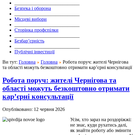
___________________________
Безпека і оборона
___________________________
Місцеві вибори
___________________________
Сторінка профспілки
___________________________
Безбар’єрність
___________________________
Публічні інвестиції
Ви тут:
Головна
Головна
Робота поруч: жителі Чернігова
та області можуть безкоштовно отримати карʼєрні консультації
Робота поруч: жителі Чернігова та
області можуть безкоштовно отримати
карʼєрні консультації
Опубліковано: 12 червня 2026
Усім, хто зараз на роздоріжжі:
не знає, куди рухатись далі,
як знайти роботу або змінити