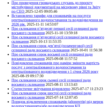
Про проведення громадських слухань до проєкту
містобудівної документації на місцевому рівні та Звіту
по СЕО
2025-12-05 09:05:46
Встановлено тарифи для споживачів на послуги
централізованого водопостачання та водовідведення на
2026 рік.
2025-11-11 14:53:07
Про скликання п’ятдесят першої сесії селищної ради
восьмого скликання
2025-11-10 13:59:18
Про скликання п’ятдесятої сесії селищної ради восьмого
скликання
2025-10-13 11:53:35
Про скликання сорок дев’ятої (позачергової) сесії
селищної ради восьмого скликання
2025-10-01 11:56:38
Про скликання сорок восьмої сесії селищної ради
восьмого скликання
2025-09-08 11:57:52
Повідомленя споживачів про наміри змінити вартість
послуг з централізованого водопостачання та
централізованого водовідведення з 1 січня 2026 року
2025-08-19 09:17:30
Про скликання сорок сьомої сесії селищної ради
восьмого скликання
2025-08-11 13:13:43
Статистичне звітування відновлено
2025-07-17 11:23:23
Про скликання сорок шостої сесії селищної ради
восьмого скликання
2025-07-14 12:07:45
Порядок відключення споживачів (абонентів) від мереж
водопостачаннята/або водовідведення КП