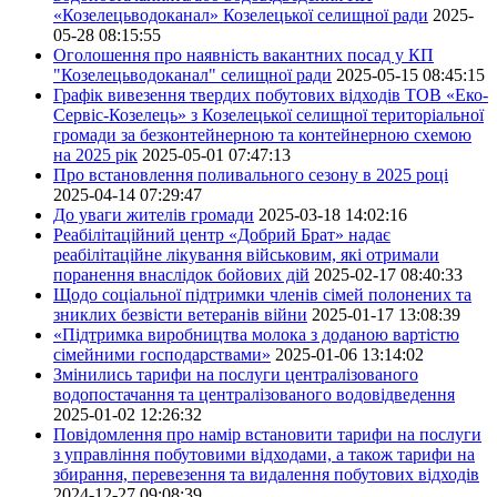
«Козелецьводоканал» Козелецької селищної ради
2025-
05-28 08:15:55
Оголошення про наявність вакантних посад у КП
"Козелецьводоканал" селищної ради
2025-05-15 08:45:15
Графік вивезення твердих побутових відходів ТОВ «Еко-
Сервіс-Козелець» з Козелецької селищної територіальної
громади за безконтейнерною та контейнерною схемою
на 2025 рік
2025-05-01 07:47:13
Про встановлення поливального сезону в 2025 році
2025-04-14 07:29:47
До уваги жителів громади
2025-03-18 14:02:16
Реабілітаційний центр «Добрий Брат» надає
реабілітаційне лікування військовим, які отримали
поранення внаслідок бойових дій
2025-02-17 08:40:33
Щодо соціальної підтримки членів сімей полонених та
зниклих безвісти ветеранів війни
2025-01-17 13:08:39
«Підтримка виробництва молока з доданою вартістю
сімейними господарствами»
2025-01-06 13:14:02
Змінились тарифи на послуги централізованого
водопостачання та централізованого водовідведення
2025-01-02 12:26:32
Повідомлення про намір встановити тарифи на послуги
з управління побутовими відходами, а також тарифи на
збирання, перевезення та видалення побутових відходів
2024-12-27 09:08:39