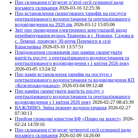
Про скликання п’ятдесят п’ятої сесії селищної ради
восьмого скликання
2026-03-16 12:25:36
Про встановлення скоригованих тарифів на послуги
централізованого водопостачання та централізованого
водовідведення на 2026 рік
2026-03-12 15:05:06
Звіт про проведення електронних консультацій щодо
перейменування вулиць Травнева в с .Новики, Садова в
с. Лемеші, провулку 30-річчя Перемоги в селі
Карасинівка
2026-03-10 13:57:51
Повідомлення споживачів про наміри скоригувати
вартість послуг з централізрваного водопостачання та
централізованого водовідведення з 1 квітня 2026 року
2026-03-05 13:24:32
Про намір встановлення тарифів на послуги з
централізованого водопостачання та водовідведення КП
«Козелецьводоканал»
2026-03-04 09:12:48
Про наміри скоригувати вартість послуг з
централізованого водопостачання та централізованого
водовідведення з 1 квітня 2026 року
2026-02-27 08:43:39
ВАЖЛИВО: Зміна режиму водопостачання
2026-02-27
07:30:13
Прийом громадян юристом БФ «Право на захист»
2026-
02-24 14:59:16
Про скликання п’ятдесят четвертої сесії селищної ради
восьмого скликання
2026-02-09 14:26:00