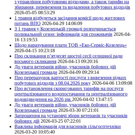
з управління побутовими відходами, а також тарифи на
збирання, перевезення та видалення побутових відходів
2026-05-05 08:53:29
1 травня відбудеться засідання комісії щодо житлових
питань ВПО
2026-04-29 14:06:09
З 1 травня у Козелецькій громаді розпочинається
поливальний сезон: інформація для споживачів
2026-04-
16 13:19:53
Щодо нарахування плати ТОВ «Еко-Сервіс-Козелець»
2026-04-15 10:23:18
Про скликання п’ятдесят шостої сесії селищної ради
восьмого скликання
2026-04-13 09:20:16
До уваги ветеранів війни, учасників бойових дій
Козелецької громади
2026-04-09 09:29:14
Про перерахунок вартості послуги з вивезення рідких
побутових відходів з 08.04.2026 року
2026-04-06 13:09:08
Про встановлення скоригованих тарифів на послуги
централізованого водопостачання та централізованого
водовідведення на 2026 рік
2026-04-02 13:47:15
До уваги ветеранів війни, учасників бойових дій
Козелецької громади
2026-03-30 07:21:01
Запрошення на установчі збори ветеранів та учасників
бойових дій
2026-03-25 07:22:01
Важлива інформація для власників сільгосптехніки
2026-03-20 10:05:40