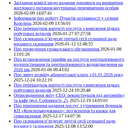
Засідання комісії щодо надання допомоги на вирішення
житлового питання внутрішньо переміщеним особам
2026-02-09 14:07:41
Інформація про роботу Пунктів незламності у селищі
Козелець
2026-02-09 13:56:01
Про перерахунок вартості послуги з вивезення рідких
побутових відходів
2026-01-27 07:27:58
Про скликання п’ятдесят третьої сесії селищної ради
восьмого скликання
2026-01-12 12:48:55
Про проведення громадського обговорення
2026-01-08
13:01:26
Про встановлення тарифів на послуги централізованого
водопостачання та централізованого водовідведення на
2026 рік
2026-01-06 09:43:02
Про зміну розміру абонентської плати з 01.01.2026 року
2025-12-24 10:22:19
Про перерахунок вартості послуги з вивезення рідких
побутових відходів
2025-12-24 10:20:48
Оприлюднення звіту СЕО: реконструкція під автомийку
та кафе (вул. Соборності, 2).
2025-12-19 14:05:01
Про припинення надання послуг з утримання будинків
КП «Козелецьводоканал»: роз’яснення та кроки для
співвласників
2025-12-17 14:07:36
Про скликання п’ятдесят другої сесії селищної ради
восьмого скликання
2025-12-08 13:52:00