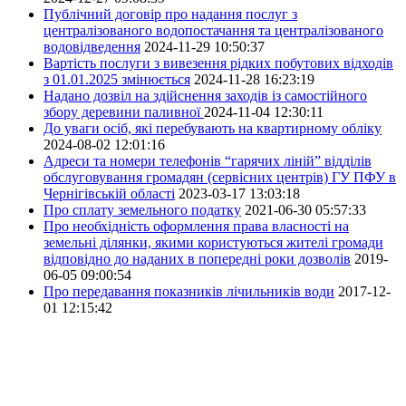
Публічний договір про надання послуг з
централізованого водопостачання та централізованого
водовідведення
2024-11-29 10:50:37
Вартість послуги з вивезення рідких побутових відходів
з 01.01.2025 змінюється
2024-11-28 16:23:19
Надано дозвіл на здійснення заходів із самостійного
збору деревини паливної
2024-11-04 12:30:11
До уваги осіб, які перебувають на квартирному обліку
2024-08-02 12:01:16
Адреси та номери телефонів “гарячих ліній” відділів
обслуговування громадян (сервісних центрів) ГУ ПФУ в
Чернігівській області
2023-03-17 13:03:18
Про сплату земельного податку
2021-06-30 05:57:33
Про необхідність оформлення права власності на
земельні ділянки, якими користуються жителі громади
відповідно до наданих в попередні роки дозволів
2019-
06-05 09:00:54
Про передавання показників лічильників води
2017-12-
01 12:15:42