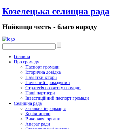
Козелецька селищна рада
Найвища честь - благо народу
Головна
Про громаду
Паспорт громади
Історична довідка
Пам'ятки історії
Почесний громадянин
Стратегія розвитку громади
Наші партнери
Інвестиційний паспорт громади
Селищна рада
Загальна інформація
Керівництво
Виконавчі органи
Апарат ради