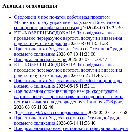
Анонси і оголошення
Оголошення про початок роботи над проєктом
Місцевого плану управління відходами Козелецької
селищної територіальної громади
2026-08-05 13:25:30
КП «КОЗЕЛЕЦЬВОДОКАНАЛ» повідомляє, що
проведено перерахунок вартості послуги з вивезення
рідких побутових відходів
2026-08-03 13:51:23
Про скликання п’ятдесят дев’ятої сесії селищної ради
восьмого скликання
2026-07-13 11:28:08
Повідомлення про наміри
2026-07-07 11:34:47
КП «КОЗЕЛЕЦЬВОДОКАНАЛ» повідомляє, що
проведено перерахунок вартості послуги з вивезення
рідких побутових відходів
2026-06-25 11:46:13
Про скликання п’ятдесят восьмої сесії селищної ради
восьмого скликання
2026-06-15 11:52:11
Повідомлення споживачів про наміри скоригувати
вартість послуг з централізрваного водопостачання та
централізованого водовідведення з 1 липня 2026 року
2026-06-05 11:32:48
До уваги суб’єктів господарювання
2026-05-27 13:17:58
Про скликання п’ятдесят сьомої сесії селищної ради
восьмого скликання
2026-05-14 11:56:46
Повідомлення про намір встановити тарифи на послуги