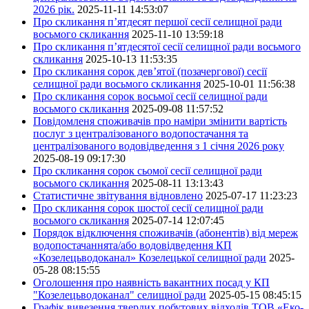
2026 рік.
2025-11-11 14:53:07
Про скликання п’ятдесят першої сесії селищної ради
восьмого скликання
2025-11-10 13:59:18
Про скликання п’ятдесятої сесії селищної ради восьмого
скликання
2025-10-13 11:53:35
Про скликання сорок дев’ятої (позачергової) сесії
селищної ради восьмого скликання
2025-10-01 11:56:38
Про скликання сорок восьмої сесії селищної ради
восьмого скликання
2025-09-08 11:57:52
Повідомленя споживачів про наміри змінити вартість
послуг з централізованого водопостачання та
централізованого водовідведення з 1 січня 2026 року
2025-08-19 09:17:30
Про скликання сорок сьомої сесії селищної ради
восьмого скликання
2025-08-11 13:13:43
Статистичне звітування відновлено
2025-07-17 11:23:23
Про скликання сорок шостої сесії селищної ради
восьмого скликання
2025-07-14 12:07:45
Порядок відключення споживачів (абонентів) від мереж
водопостачаннята/або водовідведення КП
«Козелецьводоканал» Козелецької селищної ради
2025-
05-28 08:15:55
Оголошення про наявність вакантних посад у КП
"Козелецьводоканал" селищної ради
2025-05-15 08:45:15
Графік вивезення твердих побутових відходів ТОВ «Еко-