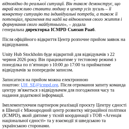
відповідно до реальної ситуації. Він також демонструє, що
вкрай важливо ставити людину в центр усіх зусиль – її
конкретну ситуацію та індивідуальні потреби, а також її
потенціал, прагнення та надії на відновлення свого життя і
формування свого майбутнього»
, – додала
генеральна
директорка ICMPD
Сьюзан
Рааб
.
Після офіційного відкриття Центр розпочне прийом заявок на
відвідування.
Unity Hub Stockholm буде відкритий для відвідувачів з 22
червня 2026 року. Він працюватиме у тестовому режимі з
понеділка по пʼятницю з 10:00 до 17:00 та прийматиме
відвідувачів за попереднім записом.
Записатися на прийом можна електронною
поштою:
UH_SE@icmpd.org
. Після отримання запиту команда
центру зв'яжеться з відвідувачем для погодження часу та
надання додаткової інформації.
Імплементуючим партнером реалізації проєкту Центру єдності
в Швеції є Міжнародний центр розвитку міграційної політики
(ICMPD), який діятиме у тісній координації з ТОВ «Агенція
національної єдності» та у взаємодії зі шведською та
українською сторонами.