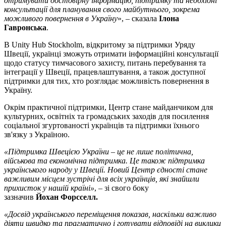
отримувати достовірну інформацію, підтримку та необхідні
консультації для планування свого майбутнього, зокрема
можливого повернення в Україну
», – сказала
Ілона
Гавронська
.
В Unity Hub Stockholm, відкритому за підтримки Уряду
Швеції, українці зможуть отримати інформаційні консультації
щодо статусу тимчасового захисту, питань перебування та
інтеграції у Швеції, працевлаштування, а також доступної
підтримки для тих, хто розглядає можливість повернення в
Україну.
Окрім практичної підтримки, Центр стане майданчиком для
культурних, освітніх та громадських заходів для посилення
соціальної згуртованості українців та підтримки їхнього
зв'язку з Україною.
«Підтримка Швецією України – це не лише політична,
військова та економічна підтримка. Це також підтримка
українського народу у Швеції. Новий Центр єдності стане
важливим місцем зустрічі для всіх українців, які знайшли
прихисток
у нашій країні»
, – зі свого боку
зазначив
Йохан
Форсселл
.
«Досвід українського переміщення показав, наскільки важливо
діяти швидко та прагматично і готувати відповіді на виклики