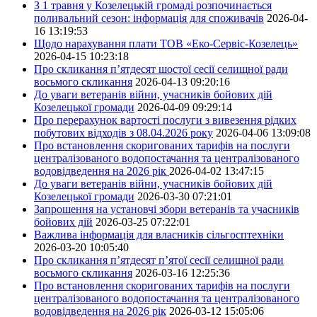
З 1 травня у Козелецькій громаді розпочинається
поливальний сезон: інформація для споживачів
2026-04-
16 13:19:53
Щодо нарахування плати ТОВ «Еко-Сервіс-Козелець»
2026-04-15 10:23:18
Про скликання п’ятдесят шостої сесії селищної ради
восьмого скликання
2026-04-13 09:20:16
До уваги ветеранів війни, учасників бойових дій
Козелецької громади
2026-04-09 09:29:14
Про перерахунок вартості послуги з вивезення рідких
побутових відходів з 08.04.2026 року
2026-04-06 13:09:08
Про встановлення скоригованих тарифів на послуги
централізованого водопостачання та централізованого
водовідведення на 2026 рік
2026-04-02 13:47:15
До уваги ветеранів війни, учасників бойових дій
Козелецької громади
2026-03-30 07:21:01
Запрошення на установчі збори ветеранів та учасників
бойових дій
2026-03-25 07:22:01
Важлива інформація для власників сільгосптехніки
2026-03-20 10:05:40
Про скликання п’ятдесят п’ятої сесії селищної ради
восьмого скликання
2026-03-16 12:25:36
Про встановлення скоригованих тарифів на послуги
централізованого водопостачання та централізованого
водовідведення на 2026 рік
2026-03-12 15:05:06