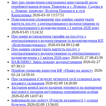
Звіт про проведення електронних консультацій щодо
перейменування вулиць Травнева в с .Новики, Садова в
с. Лемеші, провулку 30-річчя Перемоги в селі
Карасинівка
2026-03-10 13:57:51
Повідомлення споживачів про наміри скоригувати
вартість послуг з централізрваного водопостачання та
централізованого водовідведення з 1 квітня 2026 року
2026-03-05 13:24:32
Про намір встановлення тарифів на послуги з
централізованого водопостачання та водовідведення КП
«Козелецьводоканал»
2026-03-04 09:12:48
Про наміри скоригувати вартість послуг з
централізованого водопостачання та централізованого
водовідведення з 1 квітня 2026 року
2026-02-27 08:43:39
ВАЖЛИВО: Зміна режиму водопостачання
2026-02-27
07:30:13
Прийом громадян юристом БФ «Право на захист»
2026-
02-24 14:59:16
Про скликання п’ятдесят четвертої сесії селищної ради
восьмого скликання
2026-02-09 14:26:00
Засідання комісії щодо надання допомоги на вирішення
житлового питання внутрішньо переміщеним особам
2026-02-09 14:07:41
Інформація про роботу Пунктів незламності у селищі
Козелець
2026-02-09 13:56:01