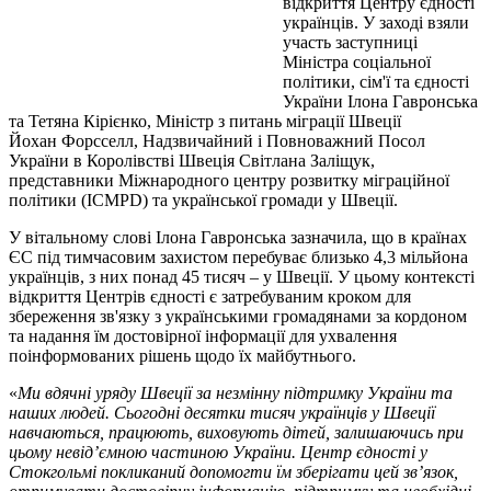
відкриття Центру єдності
українців. У заході взяли
участь заступниці
Міністра соціальної
політики, сім'ї та єдності
України Ілона Гавронська
та Тетяна Кірієнко, Міністр з питань міграції Швеції
Йохан Форсселл, Надзвичайний і Повноважний Посол
України в Королівстві Швеція Світлана Заліщук,
представники Міжнародного центру розвитку міграційної
політики (ICMPD) та української громади у Швеції.
У вітальному слові Ілона Гавронська зазначила, що в країнах
ЄС під тимчасовим захистом перебуває близько 4,3 мільйона
українців, з них понад 45 тисяч – у Швеції. У цьому контексті
відкриття Центрів єдності є затребуваним кроком для
збереження зв'язку з українськими громадянами за кордоном
та надання їм достовірної інформації для ухвалення
поінформованих рішень щодо їх майбутнього.
«
Ми вдячні уряду Швеції за незмінну підтримку України та
наших людей. Сьогодні десятки тисяч українців у Швеції
навчаються, працюють, виховують дітей, залишаючись при
цьому невід’ємною частиною України. Центр єдності у
Стокгольмі покликаний допомогти їм зберігати цей зв’язок,