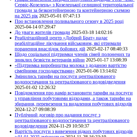
Сервіс-Козелець» з Козелецької селищної територіальної
громади за безконтейнерною та контейнерною схемою
на 2025 рік
2025-05-01 07:47:13
Про встановлення поливального сезону в 2025 році
2025-04-14 07:29:47
До уваги жителів громади
2025-03-18 14:02:16
Реабілітаційний центр «Добрий Брат» надає
реабілітаційне лікування військовим, які отримали
поранення внаслідок бойових дій
2025-02-17 08:40:33
Щодо соціальної підтримки членів сімей полонених та
зниклих безвісти ветеранів війни
2025-01-17 13:08:39
«Підтримка виробництва молока з доданою вартістю
сімейними господарствами»
2025-01-06 13:14:02
Змінились тарифи на послуги централізованого
водопостачання та централізованого водовідведення
2025-01-02 12:26:32
Повідомлення про намір встановити тарифи на послуги
з управління побутовими відходами, а також тарифи на
збирання, перевезення та видалення побутових відходів
2024-12-27 09:08:39
Публічний договір про надання послуг з
централізованого водопостачання та централізованого
водовідведення
2024-11-29 10:50:37
Вартість послуги з вивезення рідких побутових відходів
з 01.01.2025 змінюється
2024-11-28 16:23:19