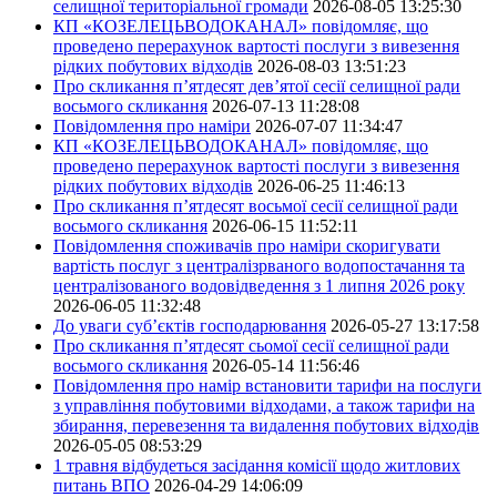
селищної територіальної громади
2026-08-05 13:25:30
КП «КОЗЕЛЕЦЬВОДОКАНАЛ» повідомляє, що
проведено перерахунок вартості послуги з вивезення
рідких побутових відходів
2026-08-03 13:51:23
Про скликання п’ятдесят дев’ятої сесії селищної ради
восьмого скликання
2026-07-13 11:28:08
Повідомлення про наміри
2026-07-07 11:34:47
КП «КОЗЕЛЕЦЬВОДОКАНАЛ» повідомляє, що
проведено перерахунок вартості послуги з вивезення
рідких побутових відходів
2026-06-25 11:46:13
Про скликання п’ятдесят восьмої сесії селищної ради
восьмого скликання
2026-06-15 11:52:11
Повідомлення споживачів про наміри скоригувати
вартість послуг з централізрваного водопостачання та
централізованого водовідведення з 1 липня 2026 року
2026-06-05 11:32:48
До уваги суб’єктів господарювання
2026-05-27 13:17:58
Про скликання п’ятдесят сьомої сесії селищної ради
восьмого скликання
2026-05-14 11:56:46
Повідомлення про намір встановити тарифи на послуги
з управління побутовими відходами, а також тарифи на
збирання, перевезення та видалення побутових відходів
2026-05-05 08:53:29
1 травня відбудеться засідання комісії щодо житлових
питань ВПО
2026-04-29 14:06:09