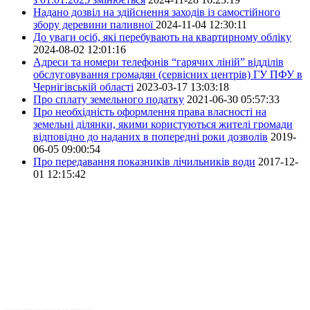
Надано дозвіл на здійснення заходів із самостійного
збору деревини паливної
2024-11-04 12:30:11
До уваги осіб, які перебувають на квартирному обліку
2024-08-02 12:01:16
Адреси та номери телефонів “гарячих ліній” відділів
обслуговування громадян (сервісних центрів) ГУ ПФУ в
Чернігівській області
2023-03-17 13:03:18
Про сплату земельного податку
2021-06-30 05:57:33
Про необхідність оформлення права власності на
земельні ділянки, якими користуються жителі громади
відповідно до наданих в попередні роки дозволів
2019-
06-05 09:00:54
Про передавання показників лічильників води
2017-12-
01 12:15:42