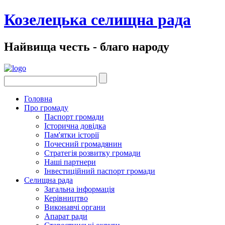
Козелецька селищна рада
Найвища честь - благо народу
Головна
Про громаду
Паспорт громади
Історична довідка
Пам'ятки історії
Почесний громадянин
Стратегія розвитку громади
Наші партнери
Інвестиційний паспорт громади
Селищна рада
Загальна інформація
Керівництво
Виконавчі органи
Апарат ради