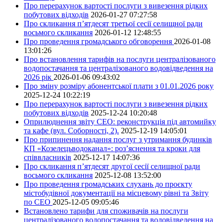
Про перерахунок вартості послуги з вивезення рідких
побутових відходів
2026-01-27 07:27:58
Про скликання п’ятдесят третьої сесії селищної ради
восьмого скликання
2026-01-12 12:48:55
Про проведення громадського обговорення
2026-01-08
13:01:26
Про встановлення тарифів на послуги централізованого
водопостачання та централізованого водовідведення на
2026 рік
2026-01-06 09:43:02
Про зміну розміру абонентської плати з 01.01.2026 року
2025-12-24 10:22:19
Про перерахунок вартості послуги з вивезення рідких
побутових відходів
2025-12-24 10:20:48
Оприлюднення звіту СЕО: реконструкція під автомийку
та кафе (вул. Соборності, 2).
2025-12-19 14:05:01
Про припинення надання послуг з утримання будинків
КП «Козелецьводоканал»: роз’яснення та кроки для
співвласників
2025-12-17 14:07:36
Про скликання п’ятдесят другої сесії селищної ради
восьмого скликання
2025-12-08 13:52:00
Про проведення громадських слухань до проєкту
містобудівної документації на місцевому рівні та Звіту
по СЕО
2025-12-05 09:05:46
Встановлено тарифи для споживачів на послуги
централізованого водопостачання та водовідведення на