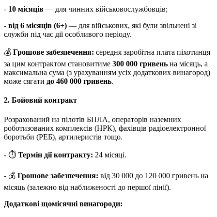
-
10 місяців
— для чинних військовослужбовців;
-
від 6 місяців (6+)
— для військових, які були звільнені зі
служби під час дії особливого періоду.
💰
Грошове забезпечення:
середня заробітна плата піхотинця
за цим контрактом становитиме
300 000 гривень
на місяць, а
максимальна сума (з урахуванням усіх додаткових винагород)
може сягати
до 460 000 гривень
.
2. Бойовий контракт
Розрахований на пілотів БПЛА, операторів наземних
роботизованих комплексів (НРК), фахівців радіоелектронної
боротьби (РЕБ), артилеристів тощо.
- ⏱
Термін дії контракту:
24 місяці.
- 💰
Грошове забезпечення:
від 30 000 до 120 000 гривень на
місяць (залежно від наближеності до першої лінії).
Додаткові щомісячні винагороди: