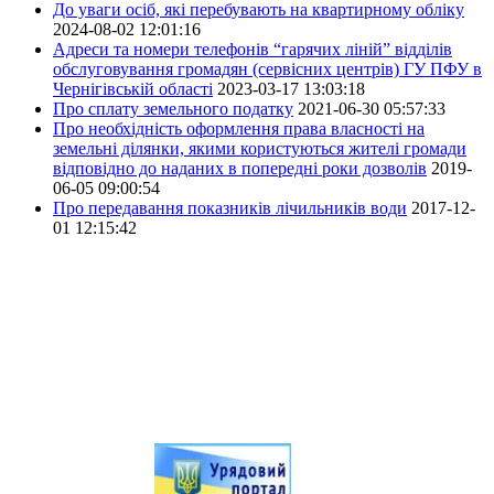
До уваги осіб, які перебувають на квартирному обліку
2024-08-02 12:01:16
Адреси та номери телефонів “гарячих ліній” відділів
обслуговування громадян (сервісних центрів) ГУ ПФУ в
Чернігівській області
2023-03-17 13:03:18
Про сплату земельного податку
2021-06-30 05:57:33
Про необхідність оформлення права власності на
земельні ділянки, якими користуються жителі громади
відповідно до наданих в попередні роки дозволів
2019-
06-05 09:00:54
Про передавання показників лічильників води
2017-12-
01 12:15:42