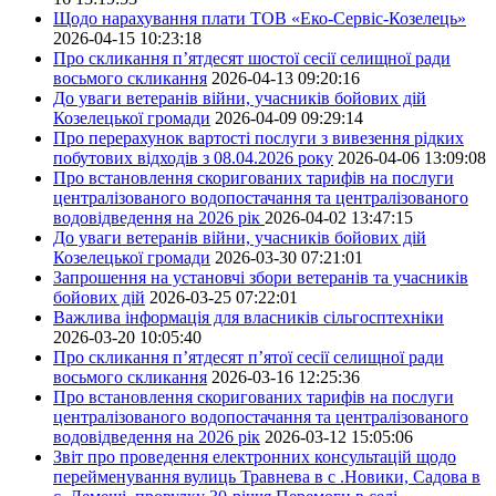
Щодо нарахування плати ТОВ «Еко-Сервіс-Козелець»
2026-04-15 10:23:18
Про скликання п’ятдесят шостої сесії селищної ради
восьмого скликання
2026-04-13 09:20:16
До уваги ветеранів війни, учасників бойових дій
Козелецької громади
2026-04-09 09:29:14
Про перерахунок вартості послуги з вивезення рідких
побутових відходів з 08.04.2026 року
2026-04-06 13:09:08
Про встановлення скоригованих тарифів на послуги
централізованого водопостачання та централізованого
водовідведення на 2026 рік
2026-04-02 13:47:15
До уваги ветеранів війни, учасників бойових дій
Козелецької громади
2026-03-30 07:21:01
Запрошення на установчі збори ветеранів та учасників
бойових дій
2026-03-25 07:22:01
Важлива інформація для власників сільгосптехніки
2026-03-20 10:05:40
Про скликання п’ятдесят п’ятої сесії селищної ради
восьмого скликання
2026-03-16 12:25:36
Про встановлення скоригованих тарифів на послуги
централізованого водопостачання та централізованого
водовідведення на 2026 рік
2026-03-12 15:05:06
Звіт про проведення електронних консультацій щодо
перейменування вулиць Травнева в с .Новики, Садова в