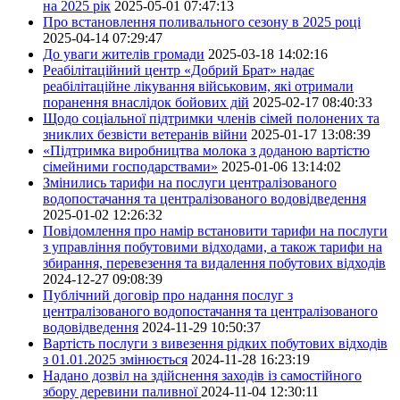
на 2025 рік
2025-05-01 07:47:13
Про встановлення поливального сезону в 2025 році
2025-04-14 07:29:47
До уваги жителів громади
2025-03-18 14:02:16
Реабілітаційний центр «Добрий Брат» надає
реабілітаційне лікування військовим, які отримали
поранення внаслідок бойових дій
2025-02-17 08:40:33
Щодо соціальної підтримки членів сімей полонених та
зниклих безвісти ветеранів війни
2025-01-17 13:08:39
«Підтримка виробництва молока з доданою вартістю
сімейними господарствами»
2025-01-06 13:14:02
Змінились тарифи на послуги централізованого
водопостачання та централізованого водовідведення
2025-01-02 12:26:32
Повідомлення про намір встановити тарифи на послуги
з управління побутовими відходами, а також тарифи на
збирання, перевезення та видалення побутових відходів
2024-12-27 09:08:39
Публічний договір про надання послуг з
централізованого водопостачання та централізованого
водовідведення
2024-11-29 10:50:37
Вартість послуги з вивезення рідких побутових відходів
з 01.01.2025 змінюється
2024-11-28 16:23:19
Надано дозвіл на здійснення заходів із самостійного
збору деревини паливної
2024-11-04 12:30:11