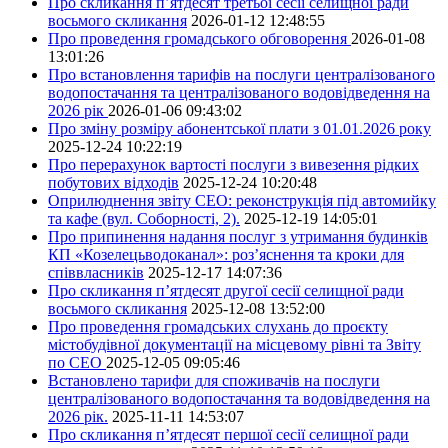
Про скликання п’ятдесят третьої сесії селищної ради
восьмого скликання
2026-01-12 12:48:55
Про проведення громадського обговорення
2026-01-08
13:01:26
Про встановлення тарифів на послуги централізованого
водопостачання та централізованого водовідведення на
2026 рік
2026-01-06 09:43:02
Про зміну розміру абонентської плати з 01.01.2026 року
2025-12-24 10:22:19
Про перерахунок вартості послуги з вивезення рідких
побутових відходів
2025-12-24 10:20:48
Оприлюднення звіту СЕО: реконструкція під автомийку
та кафе (вул. Соборності, 2).
2025-12-19 14:05:01
Про припинення надання послуг з утримання будинків
КП «Козелецьводоканал»: роз’яснення та кроки для
співвласників
2025-12-17 14:07:36
Про скликання п’ятдесят другої сесії селищної ради
восьмого скликання
2025-12-08 13:52:00
Про проведення громадських слухань до проєкту
містобудівної документації на місцевому рівні та Звіту
по СЕО
2025-12-05 09:05:46
Встановлено тарифи для споживачів на послуги
централізованого водопостачання та водовідведення на
2026 рік.
2025-11-11 14:53:07
Про скликання п’ятдесят першої сесії селищної ради