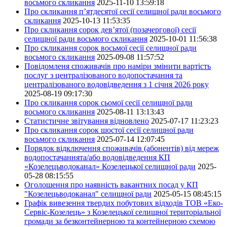
восьмого скликання
2025-11-10 13:59:18
Про скликання п’ятдесятої сесії селищної ради восьмого
скликання
2025-10-13 11:53:35
Про скликання сорок дев’ятої (позачергової) сесії
селищної ради восьмого скликання
2025-10-01 11:56:38
Про скликання сорок восьмої сесії селищної ради
восьмого скликання
2025-09-08 11:57:52
Повідомленя споживачів про наміри змінити вартість
послуг з централізованого водопостачання та
централізованого водовідведення з 1 січня 2026 року
2025-08-19 09:17:30
Про скликання сорок сьомої сесії селищної ради
восьмого скликання
2025-08-11 13:13:43
Статистичне звітування відновлено
2025-07-17 11:23:23
Про скликання сорок шостої сесії селищної ради
восьмого скликання
2025-07-14 12:07:45
Порядок відключення споживачів (абонентів) від мереж
водопостачаннята/або водовідведення КП
«Козелецьводоканал» Козелецької селищної ради
2025-
05-28 08:15:55
Оголошення про наявність вакантних посад у КП
"Козелецьводоканал" селищної ради
2025-05-15 08:45:15
Графік вивезення твердих побутових відходів ТОВ «Еко-
Сервіс-Козелець» з Козелецької селищної територіальної
громади за безконтейнерною та контейнерною схемою