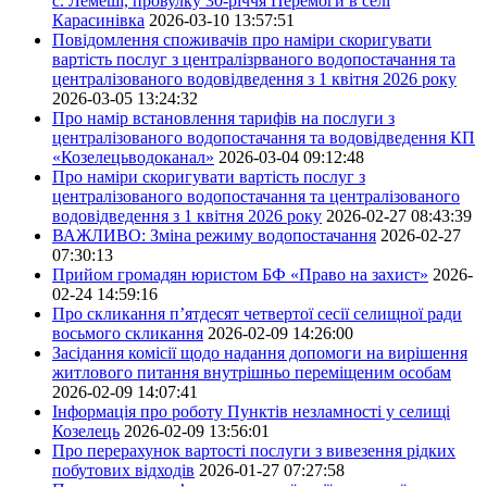
с. Лемеші, провулку 30-річчя Перемоги в селі
Карасинівка
2026-03-10 13:57:51
Повідомлення споживачів про наміри скоригувати
вартість послуг з централізрваного водопостачання та
централізованого водовідведення з 1 квітня 2026 року
2026-03-05 13:24:32
Про намір встановлення тарифів на послуги з
централізованого водопостачання та водовідведення КП
«Козелецьводоканал»
2026-03-04 09:12:48
Про наміри скоригувати вартість послуг з
централізованого водопостачання та централізованого
водовідведення з 1 квітня 2026 року
2026-02-27 08:43:39
ВАЖЛИВО: Зміна режиму водопостачання
2026-02-27
07:30:13
Прийом громадян юристом БФ «Право на захист»
2026-
02-24 14:59:16
Про скликання п’ятдесят четвертої сесії селищної ради
восьмого скликання
2026-02-09 14:26:00
Засідання комісії щодо надання допомоги на вирішення
житлового питання внутрішньо переміщеним особам
2026-02-09 14:07:41
Інформація про роботу Пунктів незламності у селищі
Козелець
2026-02-09 13:56:01
Про перерахунок вартості послуги з вивезення рідких
побутових відходів
2026-01-27 07:27:58