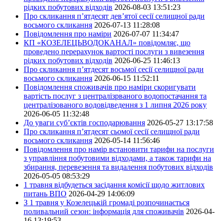
рідких побутових відходів
2026-08-03 13:51:23
Про скликання п’ятдесят дев’ятої сесії селищної ради
восьмого скликання
2026-07-13 11:28:08
Повідомлення про наміри
2026-07-07 11:34:47
КП «КОЗЕЛЕЦЬВОДОКАНАЛ» повідомляє, що
проведено перерахунок вартості послуги з вивезення
рідких побутових відходів
2026-06-25 11:46:13
Про скликання п’ятдесят восьмої сесії селищної ради
восьмого скликання
2026-06-15 11:52:11
Повідомлення споживачів про наміри скоригувати
вартість послуг з централізрваного водопостачання та
централізованого водовідведення з 1 липня 2026 року
2026-06-05 11:32:48
До уваги суб’єктів господарювання
2026-05-27 13:17:58
Про скликання п’ятдесят сьомої сесії селищної ради
восьмого скликання
2026-05-14 11:56:46
Повідомлення про намір встановити тарифи на послуги
з управління побутовими відходами, а також тарифи на
збирання, перевезення та видалення побутових відходів
2026-05-05 08:53:29
1 травня відбудеться засідання комісії щодо житлових
питань ВПО
2026-04-29 14:06:09
З 1 травня у Козелецькій громаді розпочинається
поливальний сезон: інформація для споживачів
2026-04-
16 13:19:53