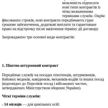
можливість підписати
нові типи контрактів із
чітко визначеними
термінами служби. Окрім
фіксованих строків, нові контракти передбачають гідне
грошове забезпечення, додаткові виплати та гарантоване
право на відстрочку після закінчення терміну дії договору.
Запроваджено три основні види контрактів:
1. Піхотно-штурмовий контракт
Передбачає службу на посадах піхотинців, штурмовиків,
бойових медиків, навідників, механіків-водіїв та інших посад
(відповідно до Переліків посад і військових частин,
затверджених Міністерством оборони України).
Чіткі терміни служби:
- 14 місяців
— для цивільних осіб;