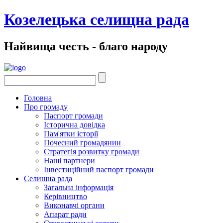
Козелецька селищна рада
Найвища честь - благо народу
Головна
Про громаду
Паспорт громади
Історична довідка
Пам'ятки історії
Почесний громадянин
Стратегія розвитку громади
Наші партнери
Інвестиційний паспорт громади
Селищна рада
Загальна інформація
Керівництво
Виконавчі органи
Апарат ради