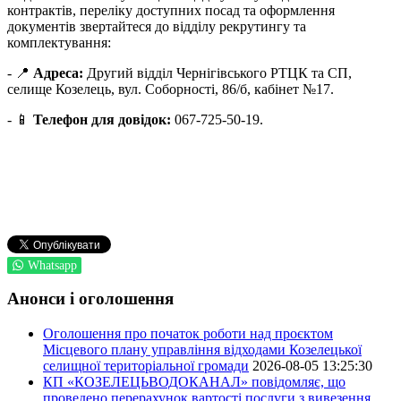
контрактів, переліку доступних посад та оформлення
документів звертайтеся до відділу рекрутингу та
комплектування:
- 📍
Адреса:
Другий відділ Чернігівського РТЦК та СП,
селище Козелець, вул. Соборності, 86/б, кабінет №17.
- 📱
Телефон для довідок:
067-725-50-19.
Whatsapp
Анонси і оголошення
Оголошення про початок роботи над проєктом
Місцевого плану управління відходами Козелецької
селищної територіальної громади
2026-08-05 13:25:30
КП «КОЗЕЛЕЦЬВОДОКАНАЛ» повідомляє, що
проведено перерахунок вартості послуги з вивезення