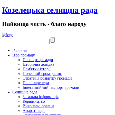
Козелецька селищна рада
Найвища честь - благо народу
Головна
Про громаду
Паспорт громади
Історична довідка
Пам'ятки історії
Почесний громадянин
Стратегія розвитку громади
Наші партнери
Інвестиційний паспорт громади
Селищна рада
Загальна інформація
Керівництво
Виконавчі органи
Апарат ради