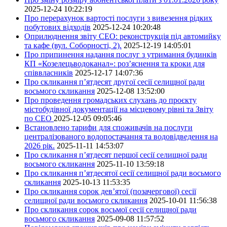
2025-12-24 10:22:19
Про перерахунок вартості послуги з вивезення рідких
побутових відходів
2025-12-24 10:20:48
Оприлюднення звіту СЕО: реконструкція під автомийку
та кафе (вул. Соборності, 2).
2025-12-19 14:05:01
Про припинення надання послуг з утримання будинків
КП «Козелецьводоканал»: роз’яснення та кроки для
співвласників
2025-12-17 14:07:36
Про скликання п’ятдесят другої сесії селищної ради
восьмого скликання
2025-12-08 13:52:00
Про проведення громадських слухань до проєкту
містобудівної документації на місцевому рівні та Звіту
по СЕО
2025-12-05 09:05:46
Встановлено тарифи для споживачів на послуги
централізованого водопостачання та водовідведення на
2026 рік.
2025-11-11 14:53:07
Про скликання п’ятдесят першої сесії селищної ради
восьмого скликання
2025-11-10 13:59:18
Про скликання п’ятдесятої сесії селищної ради восьмого
скликання
2025-10-13 11:53:35
Про скликання сорок дев’ятої (позачергової) сесії
селищної ради восьмого скликання
2025-10-01 11:56:38
Про скликання сорок восьмої сесії селищної ради
восьмого скликання
2025-09-08 11:57:52