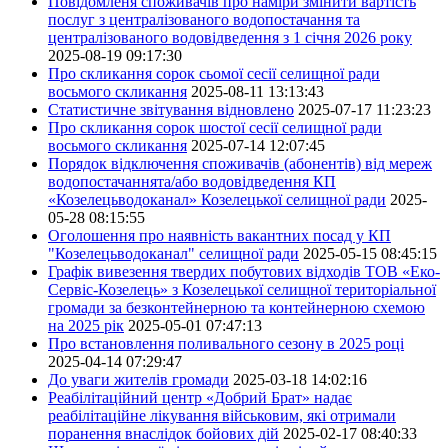
Повідомленя споживачів про наміри змінити вартість
послуг з централізованого водопостачання та
централізованого водовідведення з 1 січня 2026 року
2025-08-19 09:17:30
Про скликання сорок сьомої сесії селищної ради
восьмого скликання
2025-08-11 13:13:43
Статистичне звітування відновлено
2025-07-17 11:23:23
Про скликання сорок шостої сесії селищної ради
восьмого скликання
2025-07-14 12:07:45
Порядок відключення споживачів (абонентів) від мереж
водопостачаннята/або водовідведення КП
«Козелецьводоканал» Козелецької селищної ради
2025-
05-28 08:15:55
Оголошення про наявність вакантних посад у КП
"Козелецьводоканал" селищної ради
2025-05-15 08:45:15
Графік вивезення твердих побутових відходів ТОВ «Еко-
Сервіс-Козелець» з Козелецької селищної територіальної
громади за безконтейнерною та контейнерною схемою
на 2025 рік
2025-05-01 07:47:13
Про встановлення поливального сезону в 2025 році
2025-04-14 07:29:47
До уваги жителів громади
2025-03-18 14:02:16
Реабілітаційний центр «Добрий Брат» надає
реабілітаційне лікування військовим, які отримали
поранення внаслідок бойових дій
2025-02-17 08:40:33