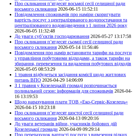
Про скликання п’ятдесят восьмої сесії селищної ради
восьмого скликання
2026-06-15 11:52:11
Повідомлення споживачів про наміри скоригувати
вартість послуг з централізрваного водопостачання та
централізованого водовідведення з 1 липня 2026 року
2026-06-05 11:32:48
До уваги суб’єктів господарювання
2026-05-27 13:17:58
Про скликання п’ятдесят сьомої сесії селищної ради
восьмого скликання
2026-05-14 11:56:46
Повідомлення про намір встановити тарифи на послуги
з управління побутовими відходами, а також тарифи на
збирання, перевезення та видалення побутових відходів
2026-05-05 08:53:29
1 травня відбудеться засідання комісії щодо житлових
питань ВПО
2026-04-29 14:06:09
З 1 травня у Козелецькій громаді розпочинається
поливальний сезон: інформація для споживачів
2026-04-
16 13:19:53
Щодо нарахування плати ТОВ «Еко-Сервіс-Козелець»
2026-04-15 10:23:18
Про скликання п’ятдесят шостої сесії селищної ради
восьмого скликання
2026-04-13 09:20:16
До уваги ветеранів війни, учасників бойових дій
Козелецької громади
2026-04-09 09:29:14
Про перерахунок вартості послуги з вивезення рідких