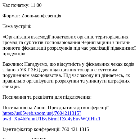
Час початку: 11:00
Формат: Zoom-конференція
Тема зустрічі:
«Організація взаємодії податкових органів, територіальних
громад та суб’єктів господарювання Чернігівщини з питань
повноти фіскалізації розрахунків під час реалізації підакцизної
продукції»
Важливо: Нагадуємо, що відсутність у фіскальних чеках кодів
згідно з УКТ ЗЕД для підакцизних товарів є суттєвим
порушенням законодавства. Під час заходу ви дізнаєтесь, як
правильно організувати розрахунки та уникнути штрафних
санкцій.
Посилання та реквізити для підключення:
Посилання на Zoom: Приєднатися до конференції
https://us05web.zoom.us/j/7604211315?
pwd=Xu4bFunnU1ByBtrmfTZd4yEuvWQIHh.1
Ідентифікатор конференції: 760 421 1315