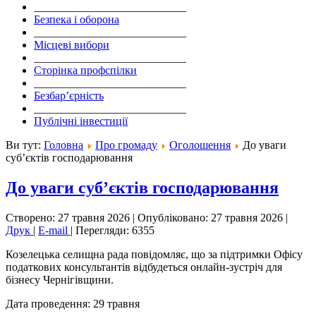
___________________________
Безпека і оборона
___________________________
Місцеві вибори
___________________________
Сторінка профспілки
___________________________
Безбар’єрність
___________________________
Публічні інвестиції
Ви тут:
Головна
Про громаду
Оголошення
До уваги
суб’єктів господарювання
До уваги суб’єктів господарювання
Створено: 27 травня 2026
|
Опубліковано: 27 травня 2026
|
Друк
|
E-mail
|
Перегляди: 6355
Козелецька селищна рада повідомляє, що за підтримки Офісу
податкових консультантів відбудеться онлайн-зустріч для
бізнесу Чернігівщини.
Дата проведення: 29 травня