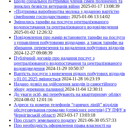
Щодо соціальної підтримки членів сімей полонених та
зниклих безвісти ветеранів війни
2025-01-17 13:08:39
«Підтримка виробництва молока з доданою вартістю
сімейними господарствами»
2025-01-06 13:14:02
Змінились тарифи на послуги централізованого
водопостачання та централізованого водовідведення
2025-01-02 12:26:32
Повідомлення про намір встановити тарифи на послуги
з управління побутовими відходами, а також тарифи на
збирання, перевезення та видалення побутових відходів
2024-12-27 09:08:39
Публічний договір про надання послуг з
централізованого водопостачання та централізованого
водовідведення
2024-11-29 10:50:37
Вартість послуги з вивезення рідких побутових відходів
з 01.01.2025 змінюється
2024-11-28 16:23:19
Надано дозвіл на здійснення заходів із самостійного
збору деревини паливної
2024-11-04 12:30:11
До уваги осіб, які перебувають на квартирному обліку
2024-08-02 12:01:16
Адреси та номери телефонів “гарячих ліній” відділів
обслуговування громадян (сервісних центрів) ГУ ПФУ в
Чернігівській області
2023-03-17 13:03:18
Про сплату земельного податку
2021-06-30 05:57:33
Про необхідність оформлення права власності на