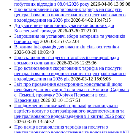
побутових відходів з 08.04.2026 року
2026-04-06 13:09:08
Про встановлення скоригованих тарифів на послуги
централізованого водопостачання та централізованого
водовідведення на 2026 рік
2026-04-02 13:47:15
До уваги ветеранів війни, учасників бойових дій
Козелецької громади
2026-03-30 07:21:01
Запрошення на установчі збори ветеранів та учасників
бойових дій
2026-03-25 07:22:01
Важлива інформація для власників сільгосптехніки
2026-03-20 10:05:40
Про скликання п’ятдесят п’ятої сесії селищної ради
восьмого скликання
2026-03-16 12:25:36
Про встановлення скоригованих тарифів на послуги
централізованого водопостачання та централізованого
водовідведення на 2026 рік
2026-03-12 15:05:06
Звіт про проведення електронних консультацій щодо
перейменування вулиць Травнева в с .Новики, Садова в
с. Лемеші, провулку 30-річчя Перемоги в селі
Карасинівка
2026-03-10 13:57:51
Повідомлення споживачів про наміри скоригувати
вартість послуг з централізрваного водопостачання та
централізованого водовідведення з 1 квітня 2026 року
2026-03-05 13:24:32
Про намір встановлення тарифів на послуги з
централізованого водопостачання та водовідведення КП