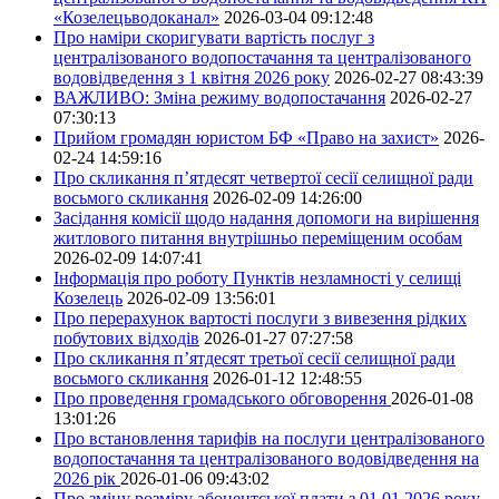
«Козелецьводоканал»
2026-03-04 09:12:48
Про наміри скоригувати вартість послуг з
централізованого водопостачання та централізованого
водовідведення з 1 квітня 2026 року
2026-02-27 08:43:39
ВАЖЛИВО: Зміна режиму водопостачання
2026-02-27
07:30:13
Прийом громадян юристом БФ «Право на захист»
2026-
02-24 14:59:16
Про скликання п’ятдесят четвертої сесії селищної ради
восьмого скликання
2026-02-09 14:26:00
Засідання комісії щодо надання допомоги на вирішення
житлового питання внутрішньо переміщеним особам
2026-02-09 14:07:41
Інформація про роботу Пунктів незламності у селищі
Козелець
2026-02-09 13:56:01
Про перерахунок вартості послуги з вивезення рідких
побутових відходів
2026-01-27 07:27:58
Про скликання п’ятдесят третьої сесії селищної ради
восьмого скликання
2026-01-12 12:48:55
Про проведення громадського обговорення
2026-01-08
13:01:26
Про встановлення тарифів на послуги централізованого
водопостачання та централізованого водовідведення на
2026 рік
2026-01-06 09:43:02
Про зміну розміру абонентської плати з 01.01.2026 року